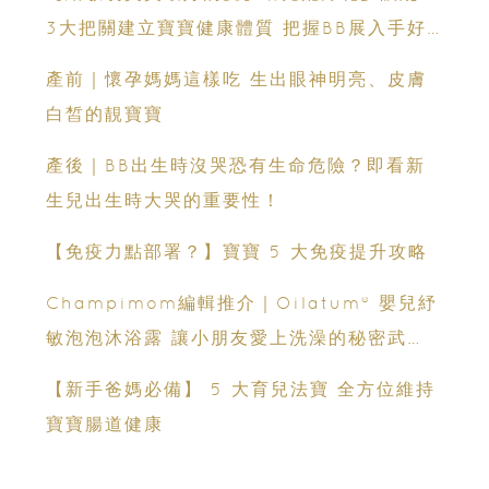
3大把關建立寶寶健康體質 把握BB展入手好
時機
產前｜懷孕媽媽這樣吃 生出眼神明亮、皮膚
白皙的靚寶寶
產後｜BB出生時沒哭恐有生命危險？即看新
生兒出生時大哭的重要性！
【免疫力點部署？】寶寶 5 大免疫提升攻略
Champimom編輯推介｜Oilatum® 嬰兒紓
敏泡泡沐浴露 讓小朋友愛上洗澡的秘密武
器！
【新手爸媽必備】 5 大育兒法寶 全方位維持
寶寶腸道健康