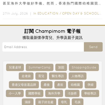
甚至海外大學做好準備。然而，香港熱門國際幼稚園競
爭激烈，大部分學校會於入學前約一年開始接受申請...
In
EDUCATION
/
OPEN DAY & SCHOOL EVENTS
27th July, 2026 ｜
訂閱
Champimom
電子報
獲取最新懷孕育兒、升學及親子資訊
Send
兒童桌球
SummerCamp
加固
ShoppingGuide
走佬袋
育兒
醫生專訪
人物專訪
香港父母首選品牌
產後
產前
幼稚園
孕婦
小一入學
國際學校
海外升學
IB放榜
學校專訪
濕疹
親子好去處
母乳
毛孩