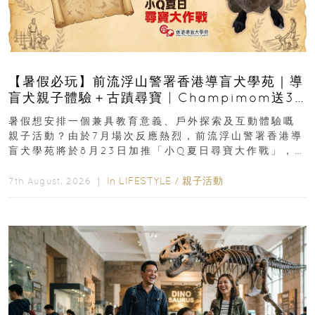
【暑假必玩】前流浮山警署香港導盲犬學苑｜導
盲犬親子體驗＋古蹟尋寶 | Champimom送3
組免費名額
暑假想安排一個兼具教育意義、戶外探索及互動體驗嘅
親子活動？由於7月場次反應熱烈，前流浮山警署香港導
盲犬學苑將於8月23日加推「小Q夏日尋寶大作戰」，家
長與小朋友可以走進前流浮山警署...
In
LIFESTYLE
/
親子活動
7th August, 2026 ｜