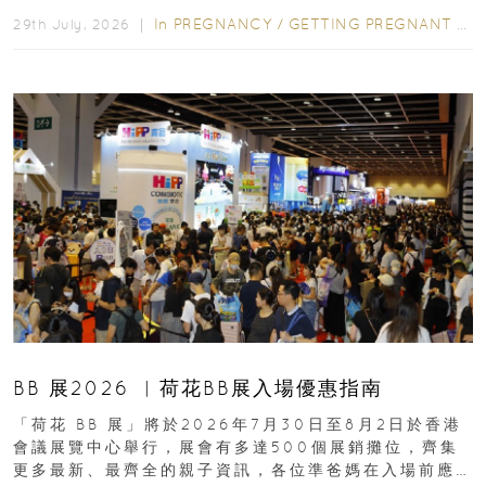
合餵養揀奶粉？選擇幼兒配...
In
PREGNANCY
/
GETTING PREGNANT
/
P
29th July, 2026 ｜
BB 展2026 ︳荷花BB展入場優惠指南
「荷花 BB 展」將於2026年7月30日至8月2日於香港
會議展覽中心舉行，展會有多達500個展銷攤位，齊集
更多最新、最齊全的親子資訊，各位準爸媽在入場前應