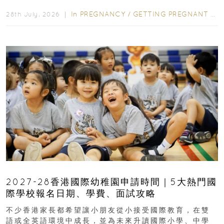
先閱讀購物指南...
In
PREGNANCY
/
GETTING PREGNANT
/
P
28th July, 2026 ｜
2027-28香港國際幼稚園申請時間｜5大熱門國
際學校報名日期、學費、面試攻略
不少香港家長都希望讓小朋友從小接受國際教育，在雙
語或全英語環境中成長，並為未來升讀國際小學、中學