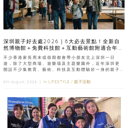
深圳親子好去處2026｜8大必去景點！全新自
然博物館＋免費科技館＋互動藝術館附適合年
齡、交通、門票、開放時間
不少香港家長周末或假期都會帶小朋友北上深圳一日
遊，除了大型商場、遊樂場及主題樂園外，近年深圳更
開設不少集教育、藝術、科技及互動體驗於一身的親子
好去處！暑假唔想再行商場...
In
LIFESTYLE
/
親子活動
6th August, 2026 ｜