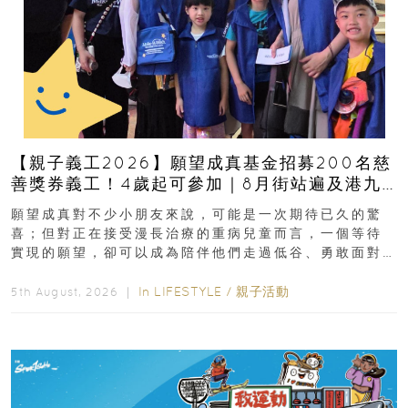
【親子義工2026】願望成真基金招募200名慈
善獎券義工！4歲起可參加｜8月街站遍及港九
新界
願望成真對不少小朋友來說，可能是一次期待已久的驚
喜；但對正在接受漫長治療的重病兒童而言，一個等待
實現的願望，卻可以成為陪伴他們走過低谷、勇敢面對
逆境的重要力量。▲ 願...
In
LIFESTYLE
/
親子活動
5th August, 2026 ｜