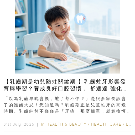
【乳齒期是幼兒防蛀關鍵期 】乳齒蛀牙影響發
育與學習？養成良好口腔習慣， 舒適達 強化琺
瑯質 兒童牙膏防護指南
「以為乳齒早晚會換，蛀了都不怕？」是很多家長誤會
了的護齒大忌！您知道嗎？乳齒期正是兒童蛀牙的高危
時期。乳齒蛀蝕不僅僅是「牙痛」那麼簡單，就算換恆
齒也有影響！後果將如骨牌效應般...
In
HEALTH & BEAUTY
/
HEALTH CARE
/
LIFESTYLE
31st July, 2026 ｜