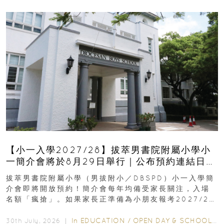
【小一入學2027/28】拔萃男書院附屬小學小
一簡介會將於8月29日舉行｜公布預約連結日期
｜更設有網上重溫
拔萃男書院附屬小學（男拔附小／DBSPD）小一入學簡
介會即將開放預約！簡介會每年均備受家長關注，入場
名額「瘋搶」。如果家長正準備為小朋友報考2027/28
學年小一，想...
In
EDUCATION
/
OPEN DAY & SCHOOL EVENTS
30th July, 2026 ｜