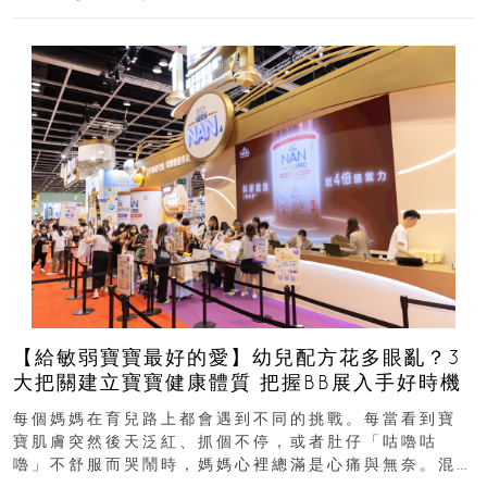
【給敏弱寶寶最好的愛】幼兒配方花多眼亂？3
大把關建立寶寶健康體質 把握BB展入手好時機
每個媽媽在育兒路上都會遇到不同的挑戰。每當看到寶
寶肌膚突然後天泛紅、抓個不停，或者肚仔「咕嚕咕
嚕」不舒服而哭鬧時，媽媽心裡總滿是心痛與無奈。混