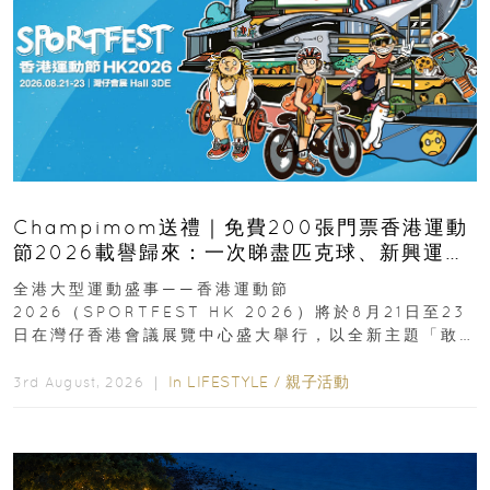
Champimom送禮｜免費200張門票香港運動
節2026載譽歸來：一次睇盡匹克球、新興運
動、街舞比賽＋逾百運動品牌展覽
全港大型運動盛事——香港運動節
2026（SPORTFEST HK 2026）將於8月21日至23
日在灣仔香港會議展覽中心盛大舉行，以全新主題「敢
運動大排檔」登場，集合...
In
LIFESTYLE
/
親子活動
3rd August, 2026 ｜