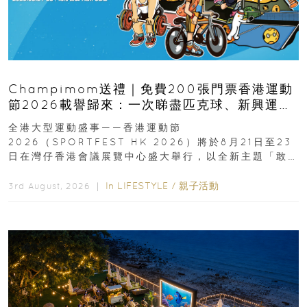
Champimom送禮｜免費200張門票香港運動
節2026載譽歸來：一次睇盡匹克球、新興運
動、街舞比賽＋逾百運動品牌展覽
全港大型運動盛事——香港運動節
2026（SPORTFEST HK 2026）將於8月21日至23
日在灣仔香港會議展覽中心盛大舉行，以全新主題「敢
運動大排檔」登場，集合...
In
LIFESTYLE
/
親子活動
3rd August, 2026 ｜