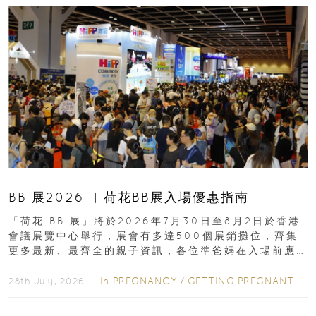
BB 展2026 ︳荷花BB展入場優惠指南
「荷花 BB 展」將於2026年7月30日至8月2日於香港
會議展覽中心舉行，展會有多達500個展銷攤位，齊集
更多最新、最齊全的親子資訊，各位準爸媽在入場前應
先閱讀購物指南...
In
PREGNANCY
/
GETTING PREGNANT
/
P
28th July, 2026 ｜