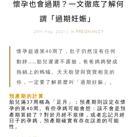
懷孕也會過期？一文徹底了解何
謂「過期妊娠」
In
PREGNANCY
29th May, 2021｜
懷孕超過第
周了，肚子仍然沒有任何
40
動靜
胎兒遲遲不露臉，爸爸媽媽變成
……
熱鍋上的螞蟻。天天盼望與寶寶相見的
你，一定要了解甚麼叫「過期妊娠」。
預產期的計算
胎兒滿
周稱為「足月」；預產期則設定在懷
37
孕的第
周。有些孕媽可能會想：該不會是預
40
產期算錯了？對於月經不規律，或者忘記月經
日子的孕媽，預產期確實有存在誤差的可能
性。