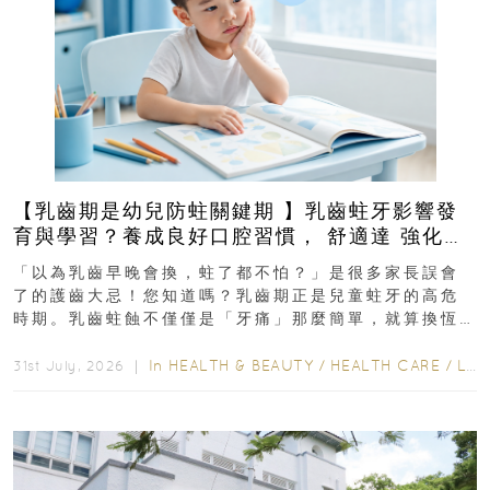
【乳齒期是幼兒防蛀關鍵期 】乳齒蛀牙影響發
育與學習？養成良好口腔習慣， 舒適達 強化琺
瑯質 兒童牙膏防護指南
「以為乳齒早晚會換，蛀了都不怕？」是很多家長誤會
了的護齒大忌！您知道嗎？乳齒期正是兒童蛀牙的高危
時期。乳齒蛀蝕不僅僅是「牙痛」那麼簡單，就算換恆
齒也有影響！後果將如骨牌效應般...
In
HEALTH & BEAUTY
/
HEALTH CARE
/
LIFESTYLE
31st July, 2026 ｜