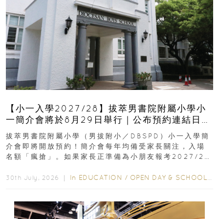
【小一入學2027/28】拔萃男書院附屬小學小
一簡介會將於8月29日舉行｜公布預約連結日期
｜更設有網上重溫
拔萃男書院附屬小學（男拔附小／DBSPD）小一入學簡
介會即將開放預約！簡介會每年均備受家長關注，入場
名額「瘋搶」。如果家長正準備為小朋友報考2027/28
學年小一，想...
In
EDUCATION
/
OPEN DAY & SCHOOL EVENTS
30th July, 2026 ｜