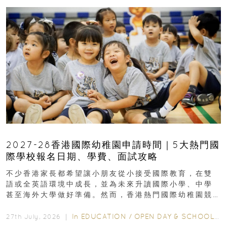
2027-28香港國際幼稚園申請時間｜5大熱門國
際學校報名日期、學費、面試攻略
不少香港家長都希望讓小朋友從小接受國際教育，在雙
語或全英語環境中成長，並為未來升讀國際小學、中學
甚至海外大學做好準備。然而，香港熱門國際幼稚園競
爭激烈，大部分學校會於入學前約一年開始接受申請...
In
EDUCATION
/
OPEN DAY & SCHOOL EVENTS
27th July, 2026 ｜