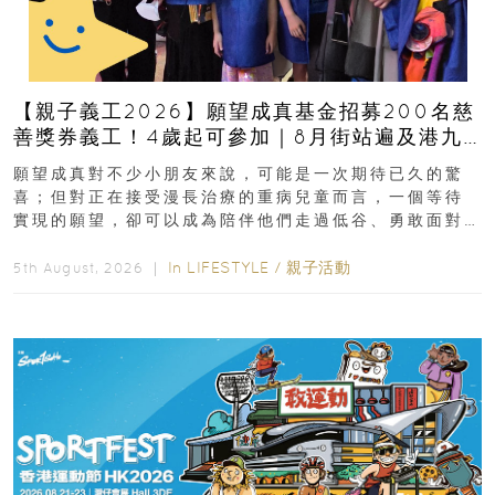
【親子義工2026】願望成真基金招募200名慈
善獎券義工！4歲起可參加｜8月街站遍及港九
新界
願望成真對不少小朋友來說，可能是一次期待已久的驚
喜；但對正在接受漫長治療的重病兒童而言，一個等待
實現的願望，卻可以成為陪伴他們走過低谷、勇敢面對
逆境的重要力量。▲ 願...
In
LIFESTYLE
/
親子活動
5th August, 2026 ｜