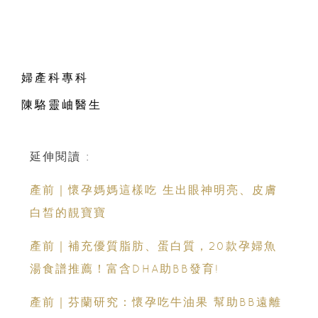
婦產科專科
陳駱靈岫醫生
延伸閱讀 :
產前｜懷孕媽媽這樣吃 生出眼神明亮、皮膚
白皙的靚寶寶
產前｜補充優質脂肪、蛋白質，20款孕婦魚
湯食譜推薦！富含DHA助BB發育!
產前｜芬蘭研究：懷孕吃牛油果 幫助BB遠離