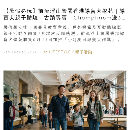
【暑假必玩】前流浮山警署香港導盲犬學苑｜導
盲犬親子體驗＋古蹟尋寶 | Champimom送3
組免費名額
暑假想安排一個兼具教育意義、戶外探索及互動體驗嘅
親子活動？由於7月場次反應熱烈，前流浮山警署香港導
盲犬學苑將於8月23日加推「小Q夏日尋寶大作戰」，家
長與小朋友可以走進前流浮山警署...
In
LIFESTYLE
/
親子活動
7th August, 2026 ｜