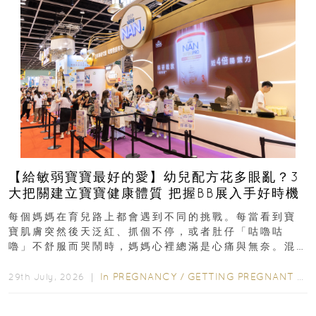
【給敏弱寶寶最好的愛】幼兒配方花多眼亂？3
大把關建立寶寶健康體質 把握BB展入手好時機
每個媽媽在育兒路上都會遇到不同的挑戰。每當看到寶
寶肌膚突然後天泛紅、抓個不停，或者肚仔「咕嚕咕
嚕」不舒服而哭鬧時，媽媽心裡總滿是心痛與無奈。混
合餵養揀奶粉？選擇幼兒配...
In
PREGNANCY
/
GETTING PREGNANT
/
P
29th July, 2026 ｜