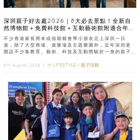
深圳親子好去處2026｜8大必去景點！全新自
然博物館＋免費科技館＋互動藝術館附適合年
齡、交通、門票、開放時間
不少香港家長周末或假期都會帶小朋友北上深圳一日
遊，除了大型商場、遊樂場及主題樂園外，近年深圳更
開設不少集教育、藝術、科技及互動體驗於一身的親子
好去處！暑假唔想再行商場...
In
LIFESTYLE
/
親子活動
6th August, 2026 ｜