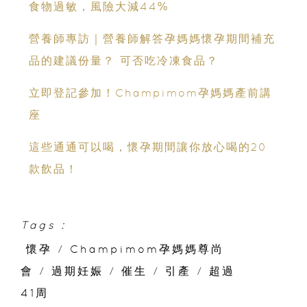
食物過敏，風險大減44%
營養師專訪｜營養師解答孕媽媽懷孕期間補充
品的建議份量？ 可否吃冷凍食品？
立即登記參加！Champimom孕媽媽產前講
座
這些通通可以喝，懷孕期間讓你放心喝的20
款飲品！
Tags :
懷孕
/
Champimom孕媽媽尊尚
會
/
過期妊娠
/
催生
/
引產
/
超過
41周