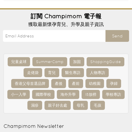
訂閱
Champimom
電子報
獲取最新懷孕育兒、升學及親子資訊
Send
兒童桌球
SummerCamp
加固
ShoppingGuide
走佬袋
育兒
醫生專訪
人物專訪
香港父母首選品牌
產後
產前
幼稚園
孕婦
小一入學
國際學校
海外升學
IB放榜
學校專訪
濕疹
親子好去處
母乳
毛孩
Champimom
Newsletter