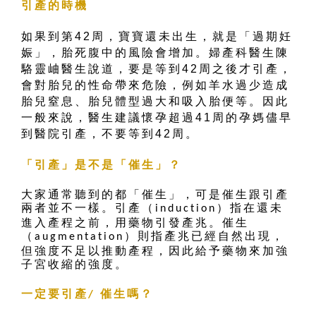
引產的時機
如果到第42周，寶寶還未出生，就是「過期妊
娠」，胎死腹中的風險會增加。婦產科醫生陳
駱靈岫醫生說道，要是等到42周之後才引產，
會對胎兒的性命帶來危險，例如羊水過少造成
胎兒窒息、胎兒體型過大和吸入胎便等。因此
一般來說，醫生建議懷孕超過41周的孕媽儘早
到醫院引產，不要等到42周。
「引產」是不是「催生」？
大家通常聽到的都「催生」，可是催生跟引產
兩者並不一樣。引產（
）指在還未
induction
進入產程之前，用藥物引發產兆。催生
（
）則指產兆已經自然出現，
augmentation
但強度不足以推動產程，因此給予藥物來加強
子宮收縮的強度。
一定要引產
催生嗎？
/ 