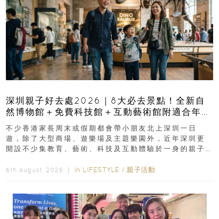
深圳親子好去處2026｜8大必去景點！全新自
然博物館＋免費科技館＋互動藝術館附適合年
齡、交通、門票、開放時間
不少香港家長周末或假期都會帶小朋友北上深圳一日
遊，除了大型商場、遊樂場及主題樂園外，近年深圳更
開設不少集教育、藝術、科技及互動體驗於一身的親子
好去處！暑假唔想再行商場...
In
LIFESTYLE
/
親子活動
6th August, 2026 ｜