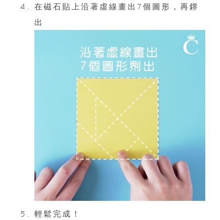
在磁石貼上沿著虛線畫出7個圖形，再鎅
出
輕鬆完成！