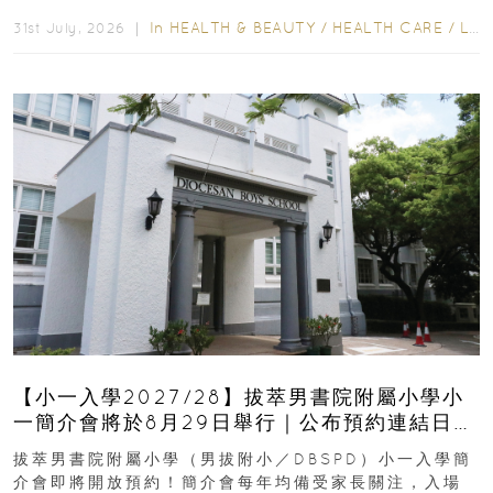
齒也有影響！後果將如骨牌效應般...
In
HEALTH & BEAUTY
/
HEALTH CARE
/
LIFESTYLE
31st July, 2026 ｜
【小一入學2027/28】拔萃男書院附屬小學小
一簡介會將於8月29日舉行｜公布預約連結日期
｜更設有網上重溫
拔萃男書院附屬小學（男拔附小／DBSPD）小一入學簡
介會即將開放預約！簡介會每年均備受家長關注，入場