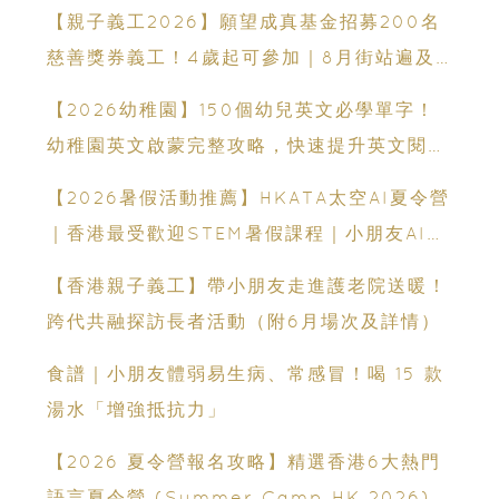
【親子義工2026】願望成真基金招募200名
慈善獎券義工！4歲起可參加｜8月街站遍及
港九新界
【2026幼稚園】150個幼兒英文必學單字！
幼稚園英文啟蒙完整攻略，快速提升英文閱讀
能力
【2026暑假活動推薦】HKATA太空AI夏令營
｜香港最受歡迎STEM暑假課程｜小朋友AI課
程・航天科技體驗
【香港親子義工】帶小朋友走進護老院送暖！
跨代共融探訪長者活動（附6月場次及詳情）
食譜｜小朋友體弱易生病、常感冒！喝 15 款
湯水「增強抵抗力」
【2026 夏令營報名攻略】精選香港6大熱門
語言夏令營 (Summer Camp HK 2026)