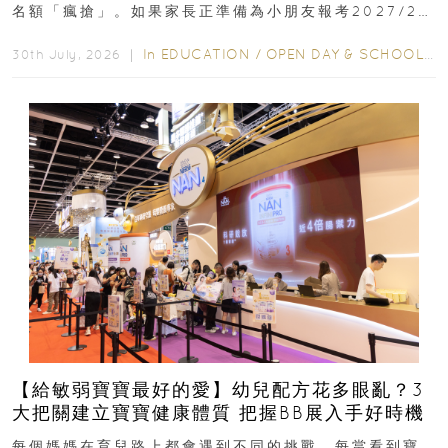
名額「瘋搶」。如果家長正準備為小朋友報考2027/28
學年小一，想...
In
EDUCATION
/
OPEN DAY & SCHOOL EVENTS
30th July, 2026 ｜
【給敏弱寶寶最好的愛】幼兒配方花多眼亂？3
大把關建立寶寶健康體質 把握BB展入手好時機
每個媽媽在育兒路上都會遇到不同的挑戰。每當看到寶