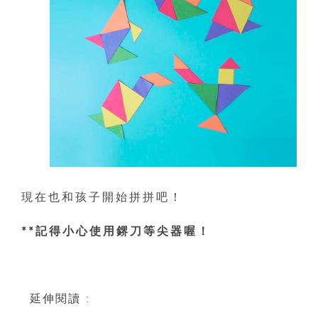
現在也和孩子開始拼拼吧！
**記得小心使用鎅
刀等尖器喔！
延伸閱讀 :