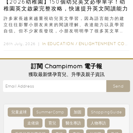
【2026幼稚園】150個幼兒英文必學單字！幼
稚園英文啟蒙完整攻略，快速提升英文閱讀能力
許多家長越來越重視幼兒英文學習，因為語言能力的建
立往往影響小朋友未來的閱讀理解、表達能力以及學習
自信。但不少家長發現，小朋友明明學了很多英文單
字，真正開始閱讀英文故事書時，仍然容易卡住...
In
EDUCATION
/
ENLIGHTENMENT CORNER
26th July, 2026 ｜
訂閱
Champimom
電子報
獲取最新懷孕育兒、升學及親子資訊
Send
兒童桌球
SummerCamp
加固
ShoppingGuide
走佬袋
育兒
醫生專訪
人物專訪