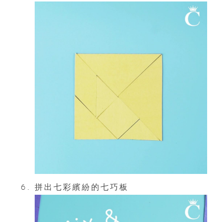
拼出七彩繽紛的七巧板