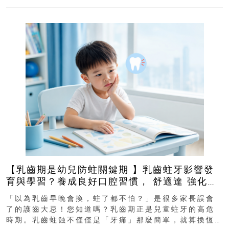
【乳齒期是幼兒防蛀關鍵期 】乳齒蛀牙影響發
育與學習？養成良好口腔習慣， 舒適達 強化琺
瑯質 兒童牙膏防護指南
「以為乳齒早晚會換，蛀了都不怕？」是很多家長誤會
了的護齒大忌！您知道嗎？乳齒期正是兒童蛀牙的高危
時期。乳齒蛀蝕不僅僅是「牙痛」那麼簡單，就算換恆