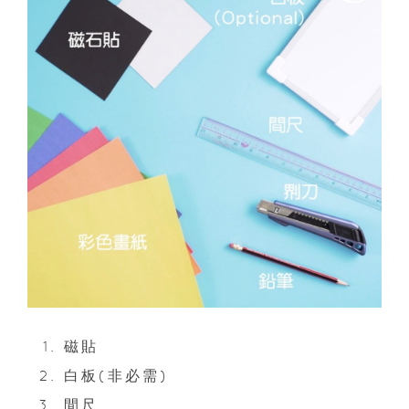
磁貼
白板(非必需)
間尺