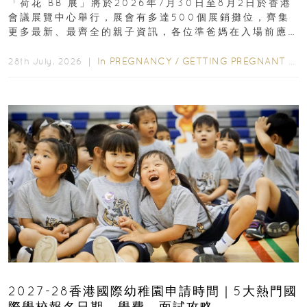
「荷花 BB 展」將於2026年7月30日至8月2日於香港
會議展覽中心舉行，展會有多達500個展銷攤位，齊集
更多最新、最齊全的親子資訊，各位準爸媽在入場前應
先閱讀購物指南...
In
PREGNANCY
/
GETTING PREGNANT
/
P
28th July, 2026 ｜
2027-28香港國際幼稚園申請時間｜5大熱門國
際學校報名日期、學費、面試攻略