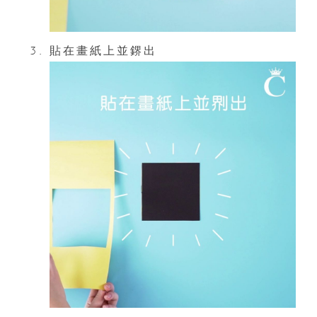
貼在畫紙上並鎅出