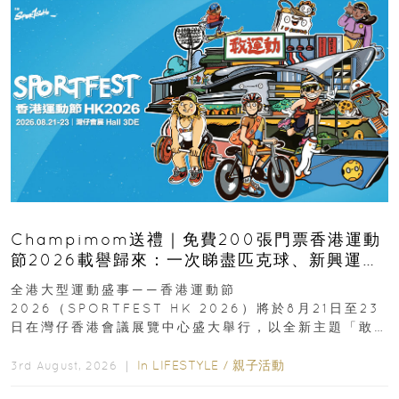
Champimom送禮｜免費200張門票香港運動
節2026載譽歸來：一次睇盡匹克球、新興運
動、街舞比賽＋逾百運動品牌展覽
全港大型運動盛事——香港運動節
2026（SPORTFEST HK 2026）將於8月21日至23
日在灣仔香港會議展覽中心盛大舉行，以全新主題「敢
運動大排檔」登場，集合...
In
LIFESTYLE
/
親子活動
3rd August, 2026 ｜