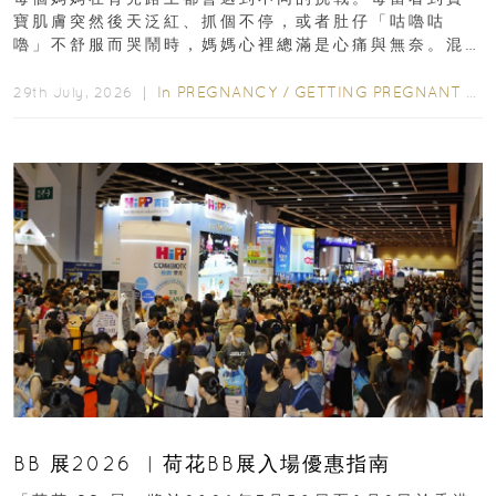
寶肌膚突然後天泛紅、抓個不停，或者肚仔「咕嚕咕
嚕」不舒服而哭鬧時，媽媽心裡總滿是心痛與無奈。混
合餵養揀奶粉？選擇幼兒配...
In
PREGNANCY
/
GETTING PREGNANT
/
P
29th July, 2026 ｜
BB 展2026 ︳荷花BB展入場優惠指南