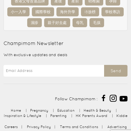
香港父母首選品牌
產後
產前
幼稚園
孕婦
小一入學
國際學校
海外升學
IB放榜
學校專訪
濕疹
親子好去處
母乳
毛孩
Champimom
Newsletter
With exclusive updates and deals
Send
Follow Champimom :
Home
|
Pregnancy
|
Education
|
Health & Beauty
|
Inspiration & Lifestyle
|
Parenting
|
HK Parents Award
|
Kiddie
Careers
|
Privacy Policy
|
Terms and Conditions
|
Advertising