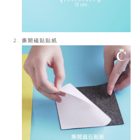
撕開磁貼貼紙