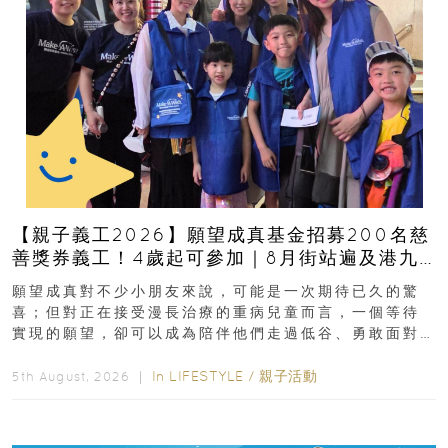
【親子義工2026】願望成真基金招募200名慈
善獎券義工！4歲起可參加｜8月街站遍及港九
新界
願望成真對不少小朋友來說，可能是一次期待已久的驚
喜；但對正在接受漫長治療的重病兒童而言，一個等待
實現的願望，卻可以成為陪伴他們走過低谷、勇敢面對
逆境的重要力量。▲ 願...
In
LIFESTYLE
/
親子活動
5th August, 2026 ｜