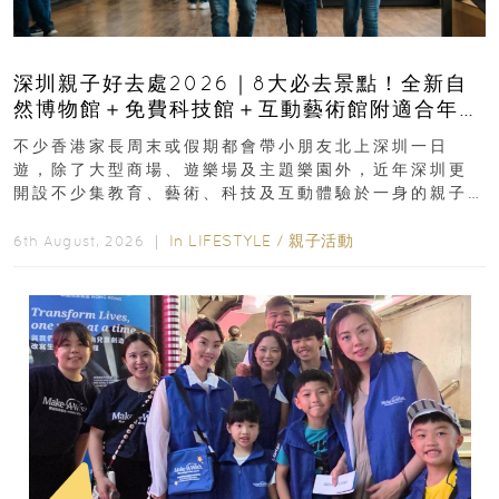
深圳親子好去處2026｜8大必去景點！全新自
然博物館＋免費科技館＋互動藝術館附適合年
齡、交通、門票、開放時間
不少香港家長周末或假期都會帶小朋友北上深圳一日
遊，除了大型商場、遊樂場及主題樂園外，近年深圳更
開設不少集教育、藝術、科技及互動體驗於一身的親子
好去處！暑假唔想再行商場...
In
LIFESTYLE
/
親子活動
6th August, 2026 ｜