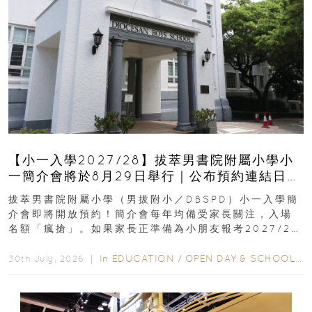
【小一入學2027/28】拔萃男書院附屬小學小
一簡介會將於8月29日舉行｜公布預約連結日期
｜更設有網上重溫
拔萃男書院附屬小學（男拔附小／DBSPD）小一入學簡
介會即將開放預約！簡介會每年均備受家長關注，入場
名額「瘋搶」。如果家長正準備為小朋友報考2027/28
學年小一，想...
In
EDUCATION
/
OPEN DAY & SCHOOL EVENTS
30th July, 2026 ｜