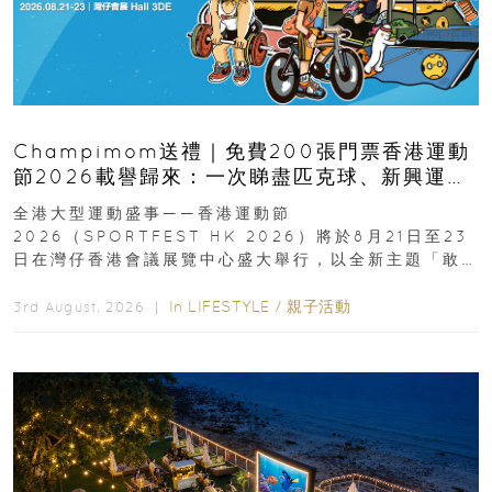
Champimom送禮｜免費200張門票香港運動
節2026載譽歸來：一次睇盡匹克球、新興運
動、街舞比賽＋逾百運動品牌展覽
全港大型運動盛事——香港運動節
2026（SPORTFEST HK 2026）將於8月21日至23
日在灣仔香港會議展覽中心盛大舉行，以全新主題「敢
運動大排檔」登場，集合...
In
LIFESTYLE
/
親子活動
3rd August, 2026 ｜