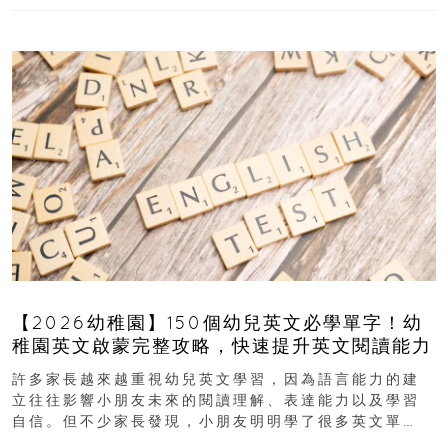
【2026幼稚園】150個幼兒英文必學單字！幼
稚園英文啟蒙完整攻略，快速提升英文閱讀能力
許多家長越來越重視幼兒英文學習，因為語言能力的建
立往往影響小朋友未來的閱讀理解、表達能力以及學習
自信。但不少家長發現，小朋友明明學了很多英文單
字，真正開始閱讀英文故事書時，仍然容易卡住...