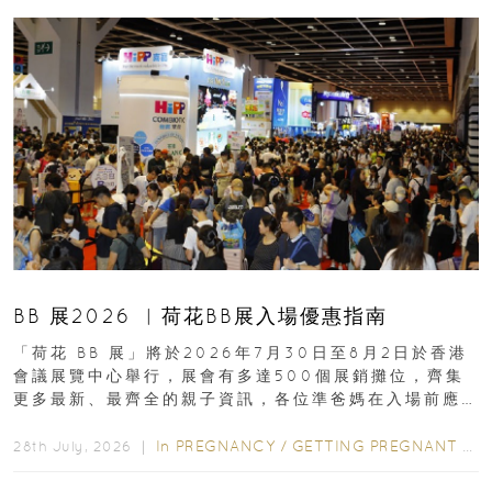
BB 展2026 ︳荷花BB展入場優惠指南
「荷花 BB 展」將於2026年7月30日至8月2日於香港
會議展覽中心舉行，展會有多達500個展銷攤位，齊集
更多最新、最齊全的親子資訊，各位準爸媽在入場前應
先閱讀購物指南...
In
PREGNANCY
/
GETTING PREGNANT
/
P
28th July, 2026 ｜