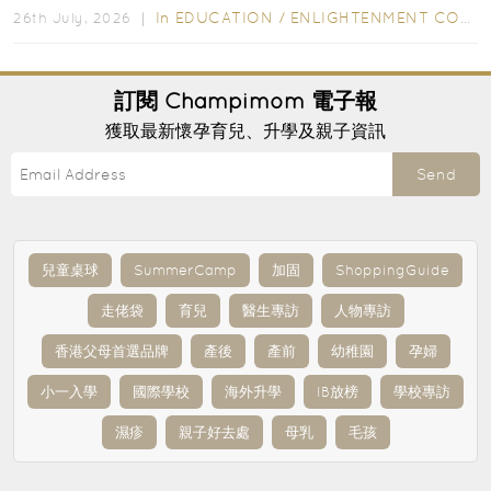
In
EDUCATION
/
ENLIGHTENMENT CORNER
26th July, 2026 ｜
訂閱
Champimom
電子報
獲取最新懷孕育兒、升學及親子資訊
Send
兒童桌球
SummerCamp
加固
ShoppingGuide
走佬袋
育兒
醫生專訪
人物專訪
香港父母首選品牌
產後
產前
幼稚園
孕婦
小一入學
國際學校
海外升學
IB放榜
學校專訪
濕疹
親子好去處
母乳
毛孩