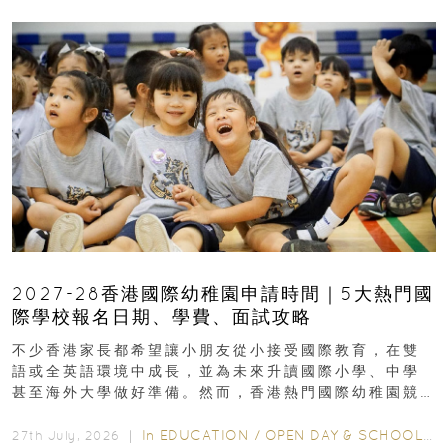
2027-28香港國際幼稚園申請時間｜5大熱門國
際學校報名日期、學費、面試攻略
不少香港家長都希望讓小朋友從小接受國際教育，在雙
語或全英語環境中成長，並為未來升讀國際小學、中學
甚至海外大學做好準備。然而，香港熱門國際幼稚園競
爭激烈，大部分學校會於入學前約一年開始接受申請...
In
EDUCATION
/
OPEN DAY & SCHOOL EVENTS
27th July, 2026 ｜