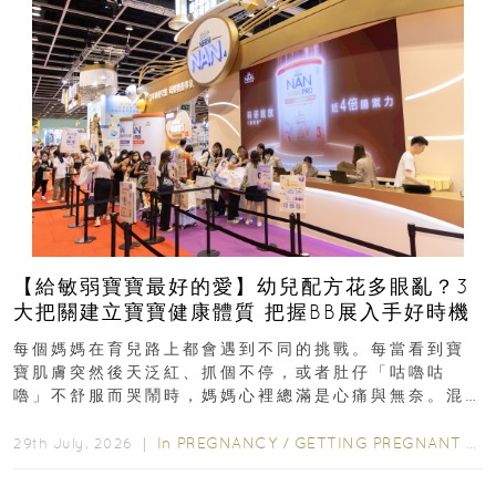
【給敏弱寶寶最好的愛】幼兒配方花多眼亂？3
大把關建立寶寶健康體質 把握BB展入手好時機
每個媽媽在育兒路上都會遇到不同的挑戰。每當看到寶
寶肌膚突然後天泛紅、抓個不停，或者肚仔「咕嚕咕
嚕」不舒服而哭鬧時，媽媽心裡總滿是心痛與無奈。混
合餵養揀奶粉？選擇幼兒配...
In
PREGNANCY
/
GETTING PREGNANT
/
P
29th July, 2026 ｜