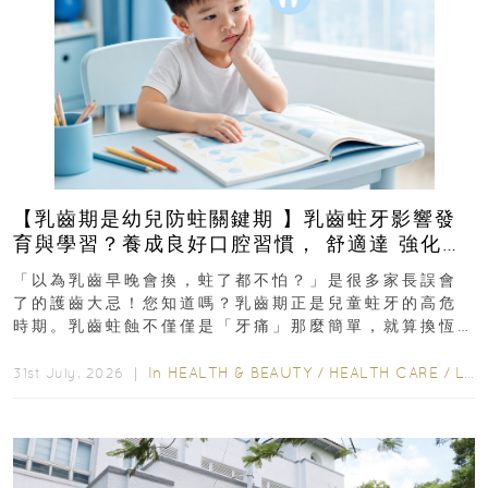
【乳齒期是幼兒防蛀關鍵期 】乳齒蛀牙影響發
育與學習？養成良好口腔習慣， 舒適達 強化琺
瑯質 兒童牙膏防護指南
「以為乳齒早晚會換，蛀了都不怕？」是很多家長誤會
了的護齒大忌！您知道嗎？乳齒期正是兒童蛀牙的高危
時期。乳齒蛀蝕不僅僅是「牙痛」那麼簡單，就算換恆
齒也有影響！後果將如骨牌效應般...
In
HEALTH & BEAUTY
/
HEALTH CARE
/
LIFESTYLE
31st July, 2026 ｜