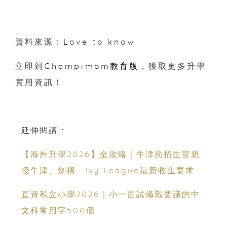
資料來源：
Love to know
立即到
Champimom教育版
，獲取更多升學
實用資訊！
延伸閱讀 :
【海外升學2026】全攻略｜牛津前招生官親
授牛津、劍橋、Ivy League最新收生要求｜
免費海外升學講座
直資私立小學2026｜小一面試備戰要識的中
文科常用字500個