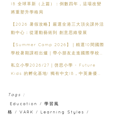
IB 全球革新（上篇）：倒數四年，這場改變
將重塑升學格局
【2026 暑假攻略】嚴選全港三大頂尖課外活
動中心：從運動藝術到 創意思維發展
【Summer Camp 2026】｜精選10間國際
學校暑期課程出爐｜帶小朋友走進國際學校上
課
私立小學2026/27｜啓思小學 - Future
Kids 的孵化基地! 獨有中文IB，中英兼優，
潛能啟迪，助攻升中競爭力
Tags :
Education
/
學習風
格
/
VARK
/
Learning Styles
/