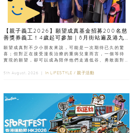
【親子義工2026】願望成真基金招募200名慈
善獎券義工！4歲起可參加｜8月街站遍及港九
新界
願望成真對不少小朋友來說，可能是一次期待已久的驚
喜；但對正在接受漫長治療的重病兒童而言，一個等待
實現的願望，卻可以成為陪伴他們走過低谷、勇敢面對
逆境的重要力量。▲ 願...
In
LIFESTYLE
/
親子活動
5th August, 2026 ｜