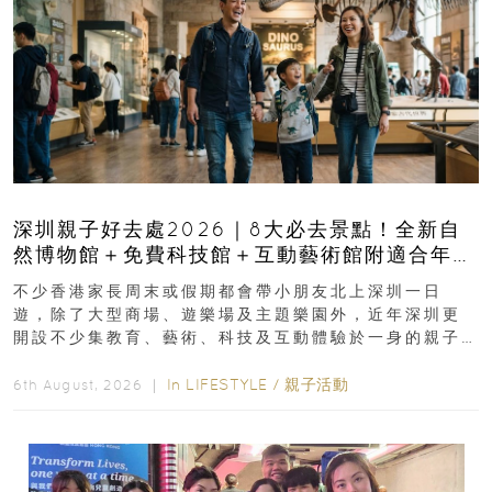
深圳親子好去處2026｜8大必去景點！全新自
然博物館＋免費科技館＋互動藝術館附適合年
齡、交通、門票、開放時間
不少香港家長周末或假期都會帶小朋友北上深圳一日
遊，除了大型商場、遊樂場及主題樂園外，近年深圳更
開設不少集教育、藝術、科技及互動體驗於一身的親子
好去處！暑假唔想再行商場...
In
LIFESTYLE
/
親子活動
6th August, 2026 ｜