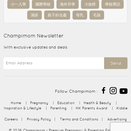
小一入學
國際學校
海外升學
IB放榜
學校專訪
濕疹
親子好去處
母乳
毛孩
Champimom
Newsletter
With exclusive updates and deals
Send
Follow Champimom :
Home
|
Pregnancy
|
Education
|
Health & Beauty
|
Inspiration & Lifestyle
|
Parenting
|
HK Parents Award
|
Kiddie
Careers
|
Privacy Policy
|
Terms and Conditions
|
Advertising
© 2026
Champimom
- Premium Pregnancy & Parenting Education