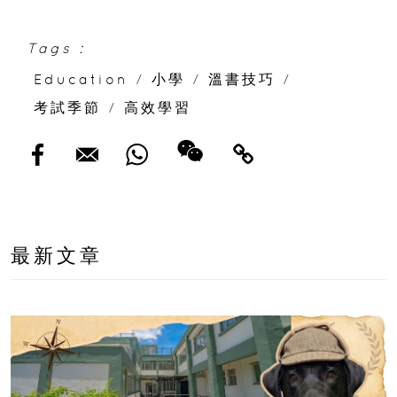
Tags :
Education
/
小學
/
溫書技巧
/
考試季節
/
高效學習
最新文章