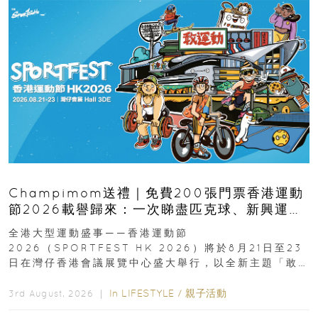
Champimom送禮｜免費200張門票香港運動
節2026載譽歸來：一次睇盡匹克球、新興運
動、街舞比賽＋逾百運動品牌展覽
全港大型運動盛事——香港運動節
2026（SPORTFEST HK 2026）將於8月21日至23
日在灣仔香港會議展覽中心盛大舉行，以全新主題「敢
運動大排檔」登場，集合...
In
LIFESTYLE
/
親子活動
3rd August, 2026 ｜