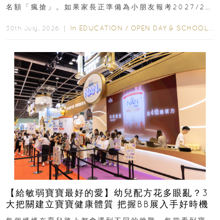
名額「瘋搶」。如果家長正準備為小朋友報考2027/28
學年小一，想...
In
EDUCATION
/
OPEN DAY & SCHOOL EVENTS
30th July, 2026 ｜
【給敏弱寶寶最好的愛】幼兒配方花多眼亂？3
大把關建立寶寶健康體質 把握BB展入手好時機