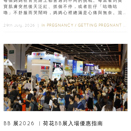
每個媽媽在育兒路上都會遇到不同的挑戰。每當看到寶
寶肌膚突然後天泛紅、抓個不停，或者肚仔「咕嚕咕
嚕」不舒服而哭鬧時，媽媽心裡總滿是心痛與無奈。混
合餵養揀奶粉？選擇幼兒配...
In
PREGNANCY
/
GETTING PREGNANT
/
P
29th July, 2026 ｜
BB 展2026 ︳荷花BB展入場優惠指南