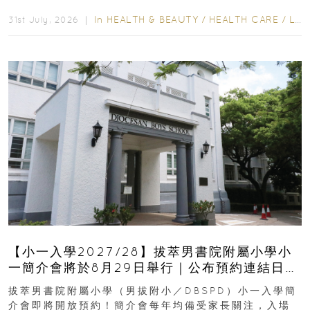
齒也有影響！後果將如骨牌效應般...
In
HEALTH & BEAUTY
/
HEALTH CARE
/
LIFESTYLE
31st July, 2026 ｜
【小一入學2027/28】拔萃男書院附屬小學小
一簡介會將於8月29日舉行｜公布預約連結日期
｜更設有網上重溫
拔萃男書院附屬小學（男拔附小／DBSPD）小一入學簡
介會即將開放預約！簡介會每年均備受家長關注，入場