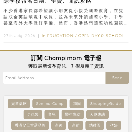
際學校報名日期、學費、面試攻略
不少香港家長都希望讓小朋友從小接受國際教育，在雙
語或全英語環境中成長，並為未來升讀國際小學、中學
甚至海外大學做好準備。然而，香港熱門國際幼稚園競
爭激烈，大部分學校會於入學前約一年開始接受申請...
In
EDUCATION
/
OPEN DAY & SCHOOL EVENTS
27th July, 2026 ｜
訂閱
Champimom
電子報
獲取最新懷孕育兒、升學及親子資訊
Send
兒童桌球
SummerCamp
加固
ShoppingGuide
走佬袋
育兒
醫生專訪
人物專訪
香港父母首選品牌
產後
產前
幼稚園
孕婦