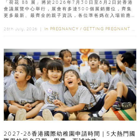
「荷花 BB 展」將於2026年7月30日至8月2日於香港
會議展覽中心舉行，展會有多達500個展銷攤位，齊集
更多最新、最齊全的親子資訊，各位準爸媽在入場前應
先閱讀購物指南...
In
PREGNANCY
/
GETTING PREGNANT
/
P
28th July, 2026 ｜
2027-28香港國際幼稚園申請時間｜5大熱門國