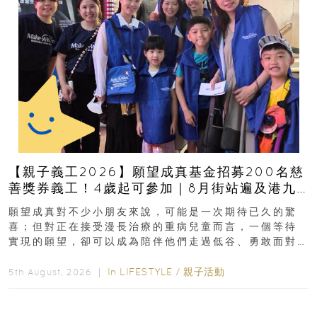
【親子義工2026】願望成真基金招募200名慈
善獎券義工！4歲起可參加｜8月街站遍及港九
新界
願望成真對不少小朋友來說，可能是一次期待已久的驚
喜；但對正在接受漫長治療的重病兒童而言，一個等待
實現的願望，卻可以成為陪伴他們走過低谷、勇敢面對
逆境的重要力量。▲ 願...
In
LIFESTYLE
/
親子活動
5th August, 2026 ｜