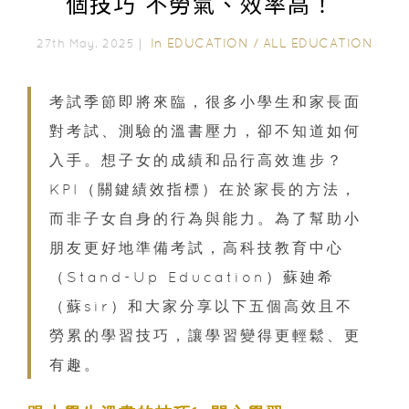
個技巧 不勞氣、效率高！
In
EDUCATION
/
ALL EDUCATION
27th May, 2025｜
考試季節即將來臨，很多小學生和家長面
對考試、測驗的溫書壓力，卻不知道如何
入手。想子女的成績和品行高效進步？
KPI（關鍵績效指標）在於家長的方法，
而非子女自身的行為與能力。為了幫助小
朋友更好地準備考試，高科技教育中心
（Stand-Up Education）蘇廸希
（蘇sir）和大家分享以下五個高效且不
勞累的學習技巧，讓學習變得更輕鬆、更
有趣。