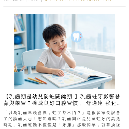
【乳齒期是幼兒防蛀關鍵期 】乳齒蛀牙影響發
育與學習？養成良好口腔習慣， 舒適達 強化琺
瑯質 兒童牙膏防護指南
「以為乳齒早晚會換，蛀了都不怕？」是很多家長誤會
了的護齒大忌！您知道嗎？乳齒期正是兒童蛀牙的高危
時期。乳齒蛀蝕不僅僅是「牙痛」那麼簡單，就算換恆