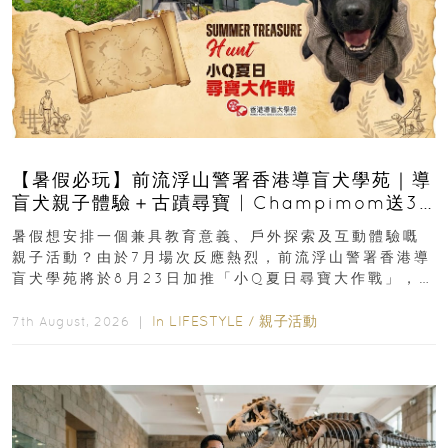
【暑假必玩】前流浮山警署香港導盲犬學苑｜導
盲犬親子體驗＋古蹟尋寶 | Champimom送3
組免費名額
暑假想安排一個兼具教育意義、戶外探索及互動體驗嘅
親子活動？由於7月場次反應熱烈，前流浮山警署香港導
盲犬學苑將於8月23日加推「小Q夏日尋寶大作戰」，家
長與小朋友可以走進前流浮山警署...
In
LIFESTYLE
/
親子活動
7th August, 2026 ｜