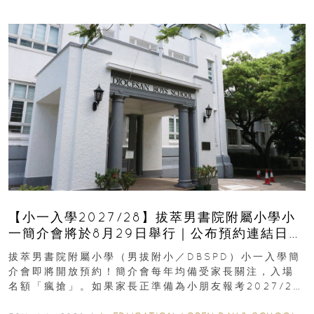
【小一入學2027/28】拔萃男書院附屬小學小
一簡介會將於8月29日舉行｜公布預約連結日期
｜更設有網上重溫
拔萃男書院附屬小學（男拔附小／DBSPD）小一入學簡
介會即將開放預約！簡介會每年均備受家長關注，入場
名額「瘋搶」。如果家長正準備為小朋友報考2027/28
學年小一，想...