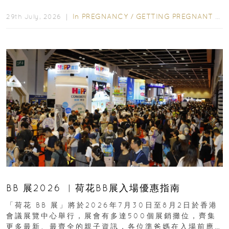
合餵養揀奶粉？選擇幼兒配...
In
PREGNANCY
/
GETTING PREGNANT
/
P
29th July, 2026 ｜
BB 展2026 ︳荷花BB展入場優惠指南
「荷花 BB 展」將於2026年7月30日至8月2日於香港
會議展覽中心舉行，展會有多達500個展銷攤位，齊集
更多最新、最齊全的親子資訊，各位準爸媽在入場前應