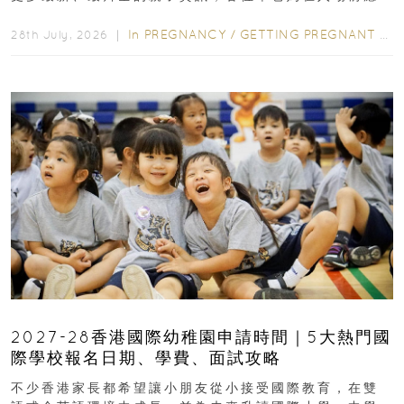
先閱讀購物指南...
In
PREGNANCY
/
GETTING PREGNANT
/
P
28th July, 2026 ｜
2027-28香港國際幼稚園申請時間｜5大熱門國
際學校報名日期、學費、面試攻略
不少香港家長都希望讓小朋友從小接受國際教育，在雙