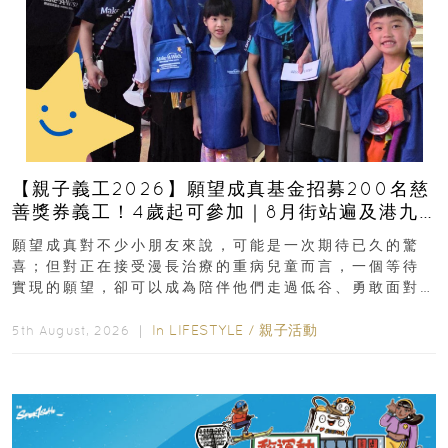
【親子義工2026】願望成真基金招募200名慈
善獎券義工！4歲起可參加｜8月街站遍及港九
新界
願望成真對不少小朋友來說，可能是一次期待已久的驚
喜；但對正在接受漫長治療的重病兒童而言，一個等待
實現的願望，卻可以成為陪伴他們走過低谷、勇敢面對
逆境的重要力量。▲ 願...
In
LIFESTYLE
/
親子活動
5th August, 2026 ｜