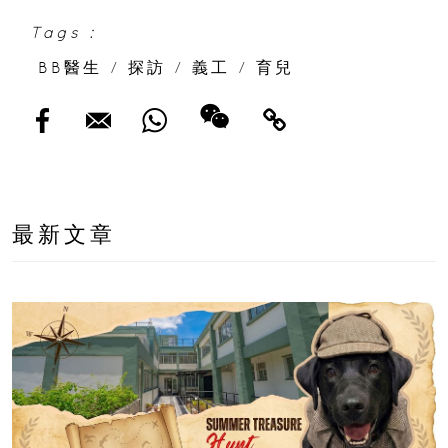
Tags :
BB醫生
/
探訪
/
義工
/
育兒
最新文章