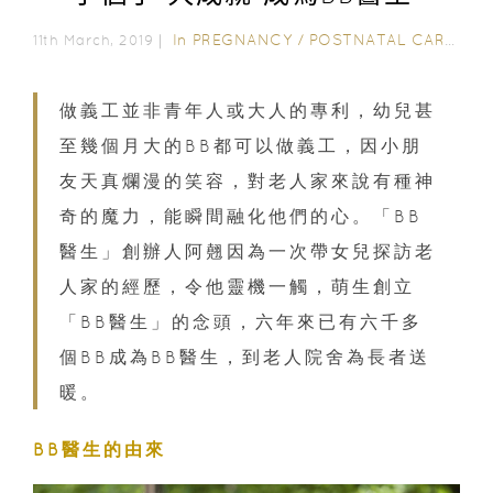
In
PREGNANCY
/
POSTNATAL CARE
/
1-
11th March, 2019｜
做義工並非青年人或大人的專利，幼兒甚
至幾個月大的BB都可以做義工，因小朋
友天真爛漫的笑容，對老人家來說有種神
奇的魔力，能瞬間融化他們的心。「BB
醫生」創辦人阿翹因為一次帶女兒探訪老
人家的經歷，令他靈機一觸，萌生創立
「BB醫生」的念頭，六年來已有六千多
個BB成為BB醫生，到老人院舍為長者送
暖。
BB醫生的由來