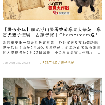
【暑假必玩】前流浮山警署香港導盲犬學苑｜導
盲犬親子體驗＋古蹟尋寶 | Champimom送3
組免費名額
暑假想安排一個兼具教育意義、戶外探索及互動體驗嘅
親子活動？由於7月場次反應熱烈，前流浮山警署香港導
盲犬學苑將於8月23日加推「小Q夏日尋寶大作戰」，家
長與小朋友可以走進前流浮山警署...
In
LIFESTYLE
/
親子活動
7th August, 2026 ｜