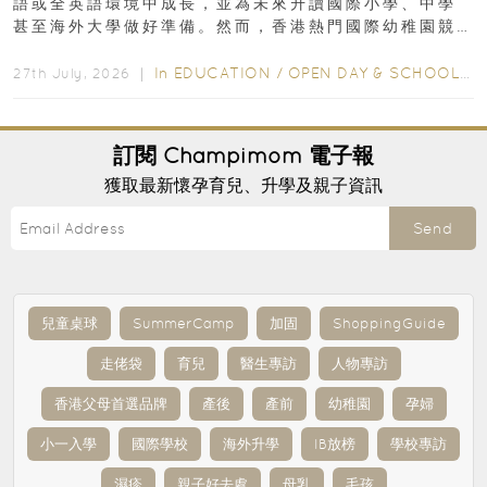
語或全英語環境中成長，並為未來升讀國際小學、中學
甚至海外大學做好準備。然而，香港熱門國際幼稚園競
爭激烈，大部分學校會於入學前約一年開始接受申請...
In
EDUCATION
/
OPEN DAY & SCHOOL EVENTS
27th July, 2026 ｜
訂閱
Champimom
電子報
獲取最新懷孕育兒、升學及親子資訊
Send
兒童桌球
SummerCamp
加固
ShoppingGuide
走佬袋
育兒
醫生專訪
人物專訪
香港父母首選品牌
產後
產前
幼稚園
孕婦
小一入學
國際學校
海外升學
IB放榜
學校專訪
濕疹
親子好去處
母乳
毛孩