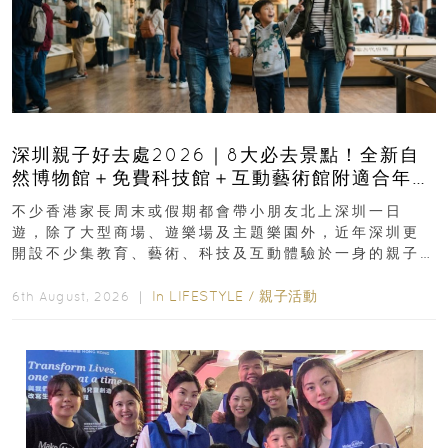
深圳親子好去處2026｜8大必去景點！全新自
然博物館＋免費科技館＋互動藝術館附適合年
齡、交通、門票、開放時間
不少香港家長周末或假期都會帶小朋友北上深圳一日
遊，除了大型商場、遊樂場及主題樂園外，近年深圳更
開設不少集教育、藝術、科技及互動體驗於一身的親子
好去處！暑假唔想再行商場...
In
LIFESTYLE
/
親子活動
6th August, 2026 ｜