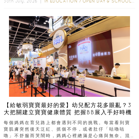
In
EDUCATION
/
OPEN DAY & SCHOOL EVENTS
30th July, 2026 ｜
【給敏弱寶寶最好的愛】幼兒配方花多眼亂？3
大把關建立寶寶健康體質 把握BB展入手好時機
每個媽媽在育兒路上都會遇到不同的挑戰。每當看到寶
寶肌膚突然後天泛紅、抓個不停，或者肚仔「咕嚕咕
嚕」不舒服而哭鬧時，媽媽心裡總滿是心痛與無奈。混