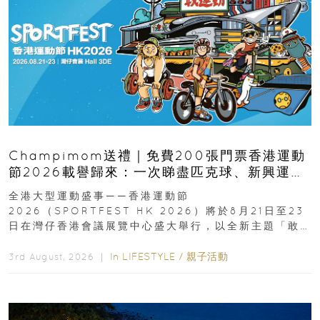
Champimom送禮｜免費200張門票香港運動
節2026載譽歸來：一次睇盡匹克球、新興運
動、街舞比賽＋逾百運動品牌展覽
全港大型運動盛事——香港運動節
2026（SPORTFEST HK 2026）將於8月21日至23
日在灣仔香港會議展覽中心盛大舉行，以全新主題「敢
運動大排檔」登場，集合...
In
LIFESTYLE
/
親子活動
3rd August, 2026 ｜