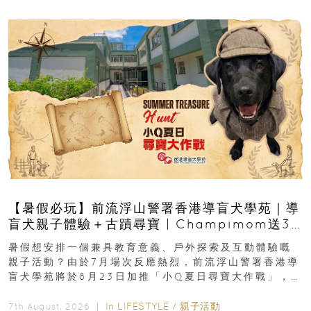
【暑假必玩】前流浮山警署香港導盲犬學苑｜導
盲犬親子體驗＋古蹟尋寶 | Champimom送3
組免費名額
暑假想安排一個兼具教育意義、戶外探索及互動體驗嘅
親子活動？由於7月場次反應熱烈，前流浮山警署香港導
盲犬學苑將於8月23日加推「小Q夏日尋寶大作戰」，家
長與小朋友可以走進前流浮山警署...
In
LIFESTYLE
/
親子活動
7th August, 2026 ｜