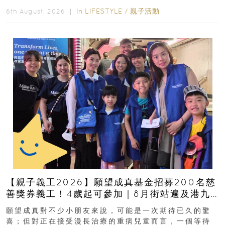
In
LIFESTYLE
/
親子活動
6th August, 2026 ｜
【親子義工2026】願望成真基金招募200名慈
善獎券義工！4歲起可參加｜8月街站遍及港九
新界
願望成真對不少小朋友來說，可能是一次期待已久的驚
喜；但對正在接受漫長治療的重病兒童而言，一個等待