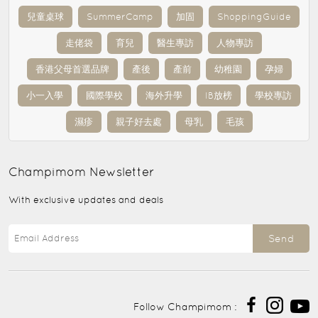
兒童桌球
SummerCamp
加固
ShoppingGuide
走佬袋
育兒
醫生專訪
人物專訪
香港父母首選品牌
產後
產前
幼稚園
孕婦
小一入學
國際學校
海外升學
IB放榜
學校專訪
濕疹
親子好去處
母乳
毛孩
Champimom
Newsletter
With exclusive updates and deals
Send
Follow Champimom :