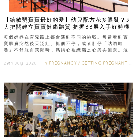
【給敏弱寶寶最好的愛】幼兒配方花多眼亂？3
大把關建立寶寶健康體質 把握BB展入手好時機
每個媽媽在育兒路上都會遇到不同的挑戰。每當看到寶
寶肌膚突然後天泛紅、抓個不停，或者肚仔「咕嚕咕
嚕」不舒服而哭鬧時，媽媽心裡總滿是心痛與無奈。混
合餵養揀奶粉？選擇幼兒配...
In
PREGNANCY
/
GETTING PREGNANT
/
P
29th July, 2026 ｜