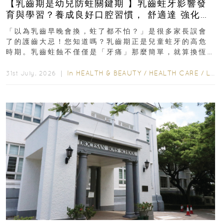
【乳齒期是幼兒防蛀關鍵期 】乳齒蛀牙影響發
育與學習？養成良好口腔習慣， 舒適達 強化琺
瑯質 兒童牙膏防護指南
「以為乳齒早晚會換，蛀了都不怕？」是很多家長誤會
了的護齒大忌！您知道嗎？乳齒期正是兒童蛀牙的高危
時期。乳齒蛀蝕不僅僅是「牙痛」那麼簡單，就算換恆
齒也有影響！後果將如骨牌效應般...
In
HEALTH & BEAUTY
/
HEALTH CARE
/
LIFESTYLE
31st July, 2026 ｜