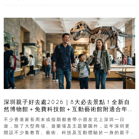
深圳親子好去處2026｜8大必去景點！全新自
然博物館＋免費科技館＋互動藝術館附適合年
齡、交通、門票、開放時間
不少香港家長周末或假期都會帶小朋友北上深圳一日
遊，除了大型商場、遊樂場及主題樂園外，近年深圳更
開設不少集教育、藝術、科技及互動體驗於一身的親子
好去處！暑假唔想再行商場...