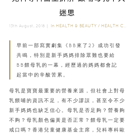
迷思
In
HEALTH & BEAUTY
/
HEALTH CARE
13th August, 2018｜
早前一部寫實劇集《BB來了2》成功引發
共鳴，特別是新手媽媽排除眾難也要給
BB餵母乳的一幕，經歷過的媽媽都會記
起當中的辛酸苦累。
母乳是寶寶最重要的營養來源，但社會上對母
乳餵哺的資訊不足，有不少謬誤，甚至令不少
新手媽媽也缺乏信心。母乳是否足夠？營養夠
不夠？母乳顏色偏黃是否正常？餵母乳一定要
戒口嗎？香港兒童健康基金主席，兒科專科歐