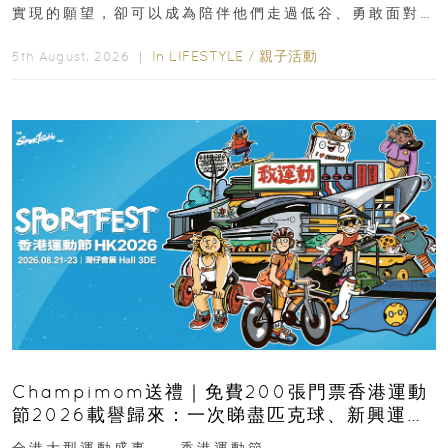
實現的願望，卻可以成為陪伴他們走過低谷、勇敢面對
逆境的重要力量。▲ 願...
In
LIFESTYLE
/
親子活動
5th August, 2026 ｜
Champimom送禮｜免費200張門票香港運動
節2026載譽歸來：一次睇盡匹克球、新興運
動、街舞比賽＋逾百運動品牌展覽
全港大型運動盛事——香港運動節