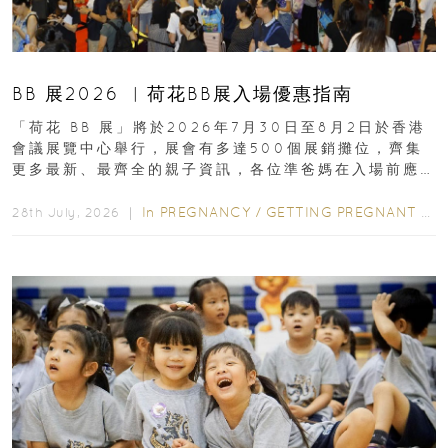
BB 展2026 ︳荷花BB展入場優惠指南
「荷花 BB 展」將於2026年7月30日至8月2日於香港
會議展覽中心舉行，展會有多達500個展銷攤位，齊集
更多最新、最齊全的親子資訊，各位準爸媽在入場前應
先閱讀購物指南...
In
PREGNANCY
/
GETTING PREGNANT
/
P
28th July, 2026 ｜