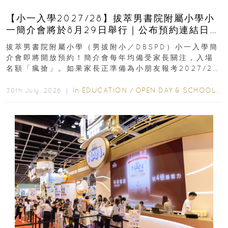
【小一入學2027/28】拔萃男書院附屬小學小
一簡介會將於8月29日舉行｜公布預約連結日期
｜更設有網上重溫
拔萃男書院附屬小學（男拔附小／DBSPD）小一入學簡
介會即將開放預約！簡介會每年均備受家長關注，入場
名額「瘋搶」。如果家長正準備為小朋友報考2027/28
學年小一，想...
In
EDUCATION
/
OPEN DAY & SCHOOL EVENTS
30th July, 2026 ｜