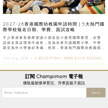
2027-28香港國際幼稚園申請時間｜5大熱門國
際學校報名日期、學費、面試攻略
不少香港家長都希望讓小朋友從小接受國際教育，在雙
語或全英語環境中成長，並為未來升讀國際小學、中學
甚至海外大學做好準備。然而，香港熱門國際幼稚園競
爭激烈，大部分學校會於入學前約一年開始接受申請...
In
EDUCATION
/
OPEN DAY & SCHOOL EVENTS
27th July, 2026 ｜
訂閱
Champimom
電子報
獲取最新懷孕育兒、升學及親子資訊
Send