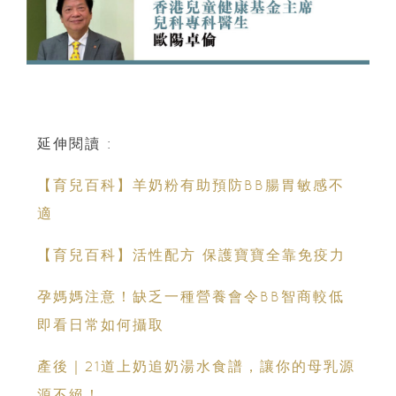
延伸閱讀 :
【育兒百科】羊奶粉有助預防BB腸胃敏感不
適
【育兒百科】活性配方 保護寶寶全靠免疫力
孕媽媽注意！缺乏一種營養會令BB智商較低
即看日常如何攝取
產後｜21道上奶追奶湯水食譜，讓你的母乳源
源不絕！