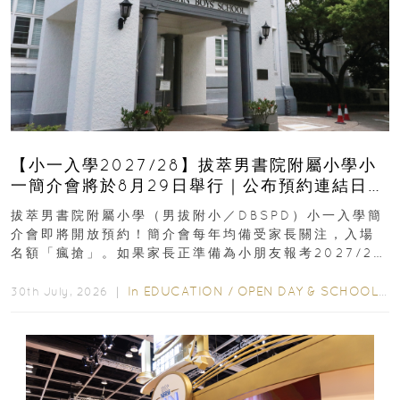
【小一入學2027/28】拔萃男書院附屬小學小
一簡介會將於8月29日舉行｜公布預約連結日期
｜更設有網上重溫
拔萃男書院附屬小學（男拔附小／DBSPD）小一入學簡
介會即將開放預約！簡介會每年均備受家長關注，入場
名額「瘋搶」。如果家長正準備為小朋友報考2027/28
學年小一，想...
In
EDUCATION
/
OPEN DAY & SCHOOL EVENTS
30th July, 2026 ｜