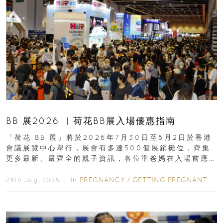
BB 展2026 ︳荷花BB展入場優惠指南
「荷花 BB 展」將於2026年7月30日至8月2日於香港
會議展覽中心舉行，展會有多達500個展銷攤位，齊集
更多最新、最齊全的親子資訊，各位準爸媽在入場前應
先閱讀購物指南...
In
PREGNANCY
/
GETTING PREGNANT
/
P
28th July, 2026 ｜