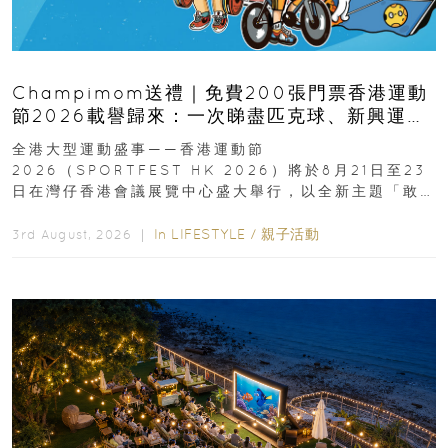
Champimom送禮｜免費200張門票香港運動
節2026載譽歸來：一次睇盡匹克球、新興運
動、街舞比賽＋逾百運動品牌展覽
全港大型運動盛事——香港運動節
2026（SPORTFEST HK 2026）將於8月21日至23
日在灣仔香港會議展覽中心盛大舉行，以全新主題「敢
運動大排檔」登場，集合...
In
LIFESTYLE
/
親子活動
3rd August, 2026 ｜