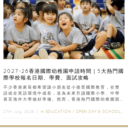
2027-28香港國際幼稚園申請時間｜5大熱門國
際學校報名日期、學費、面試攻略
不少香港家長都希望讓小朋友從小接受國際教育，在雙
語或全英語環境中成長，並為未來升讀國際小學、中學
甚至海外大學做好準備。然而，香港熱門國際幼稚園競
爭激烈，大部分學校會於入學前約一年開始接受申請...
In
EDUCATION
/
OPEN DAY & SCHOOL EVENTS
27th July, 2026 ｜