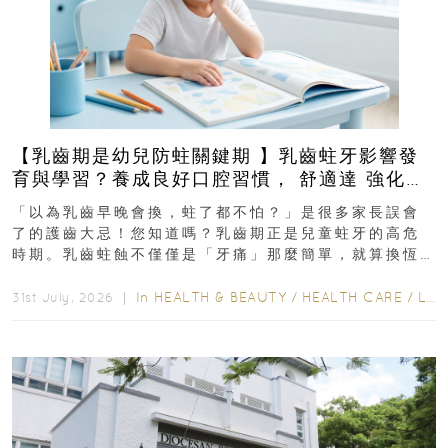
【乳齒期是幼兒防蛀關鍵期 】乳齒蛀牙影響發
育與學習？養成良好口腔習慣， 舒適達 強化琺
瑯質 兒童牙膏防護指南
「以為乳齒早晚會換，蛀了都不怕？」是很多家長誤會
了的護齒大忌！您知道嗎？乳齒期正是兒童蛀牙的高危
時期。乳齒蛀蝕不僅僅是「牙痛」那麼簡單，就算換恆
齒也有影響！後果將如骨牌效應般...
In
HEALTH & BEAUTY
/
HEALTH CARE
/
LIFESTYLE
31st July, 2026 ｜