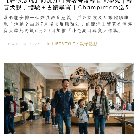
【暑假必玩】前流浮山警署香港導盲犬學苑｜導
盲犬親子體驗＋古蹟尋寶 | Champimom送3
組免費名額
暑假想安排一個兼具教育意義、戶外探索及互動體驗嘅
親子活動？由於7月場次反應熱烈，前流浮山警署香港導
盲犬學苑將於8月23日加推「小Q夏日尋寶大作戰」，家
長與小朋友可以走進前流浮山警署...
In
LIFESTYLE
/
親子活動
7th August, 2026 ｜