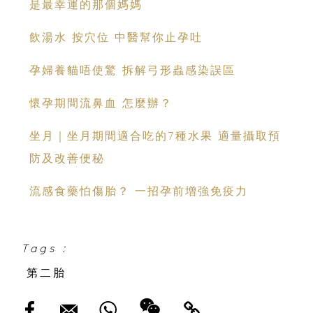
是最幸運的那個媽媽
飲湯水 按穴位 中醫幫你止孕吐
孕婦養貓唔使驚 拆解弓形蟲感染誤區
懷孕期間流鼻血 怎麼辦？
坐月｜坐月期間適合吃的7種水果 適量攝取預
防及改善便秘
流感食藥怕傷胎？ 一招孕前增強免疫力
Tags :
第二胎