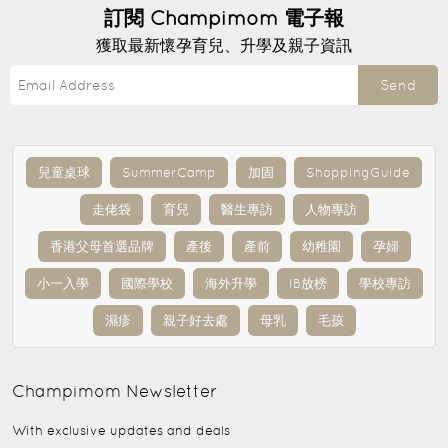
訂閱
Champimom
電子報
獲取最新懷孕育兒、升學及親子資訊
Send
兒童桌球
SummerCamp
加固
ShoppingGuide
走佬袋
育兒
醫生專訪
人物專訪
香港父母首選品牌
產後
產前
幼稚園
孕婦
小一入學
國際學校
海外升學
IB放榜
學校專訪
濕疹
親子好去處
母乳
毛孩
Champimom
Newsletter
With exclusive updates and deals