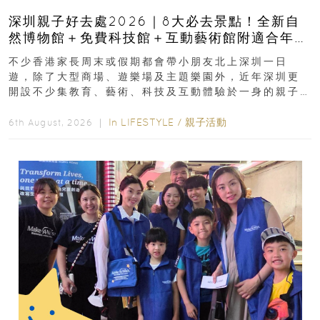
深圳親子好去處2026｜8大必去景點！全新自
然博物館＋免費科技館＋互動藝術館附適合年
齡、交通、門票、開放時間
不少香港家長周末或假期都會帶小朋友北上深圳一日
遊，除了大型商場、遊樂場及主題樂園外，近年深圳更
開設不少集教育、藝術、科技及互動體驗於一身的親子
好去處！暑假唔想再行商場...
In
LIFESTYLE
/
親子活動
6th August, 2026 ｜