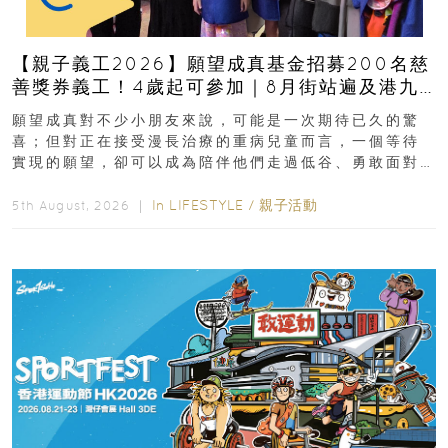
【親子義工2026】願望成真基金招募200名慈
善獎券義工！4歲起可參加｜8月街站遍及港九
新界
願望成真對不少小朋友來說，可能是一次期待已久的驚
喜；但對正在接受漫長治療的重病兒童而言，一個等待
實現的願望，卻可以成為陪伴他們走過低谷、勇敢面對
逆境的重要力量。▲ 願...
In
LIFESTYLE
/
親子活動
5th August, 2026 ｜