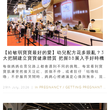
【給敏弱寶寶最好的愛】幼兒配方花多眼亂？3
大把關建立寶寶健康體質 把握BB展入手好時機
每個媽媽在育兒路上都會遇到不同的挑戰。每當看到寶
寶肌膚突然後天泛紅、抓個不停，或者肚仔「咕嚕咕
嚕」不舒服而哭鬧時，媽媽心裡總滿是心痛與無奈。混
合餵養揀奶粉？選擇幼兒配...
In
PREGNANCY
/
GETTING PREGNANT
/
P
29th July, 2026 ｜