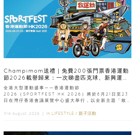
Champimom送禮｜免費200張門票香港運動
節2026載譽歸來：一次睇盡匹克球、新興運
動、街舞比賽＋逾百運動品牌展覽
全港大型運動盛事——香港運動節
2026（SPORTFEST HK 2026）將於8月21日至23
日在灣仔香港會議展覽中心盛大舉行，以全新主題「敢
運動大排檔」登場，集合...
In
LIFESTYLE
/
親子活動
3rd August, 2026 ｜