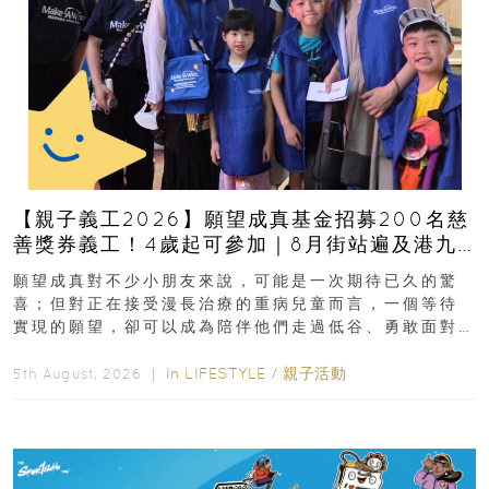
【親子義工2026】願望成真基金招募200名慈
善獎券義工！4歲起可參加｜8月街站遍及港九
新界
願望成真對不少小朋友來說，可能是一次期待已久的驚
喜；但對正在接受漫長治療的重病兒童而言，一個等待
實現的願望，卻可以成為陪伴他們走過低谷、勇敢面對
逆境的重要力量。▲ 願...
In
LIFESTYLE
/
親子活動
5th August, 2026 ｜