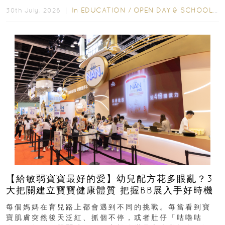
In
EDUCATION
/
OPEN DAY & SCHOOL EVENTS
30th July, 2026 ｜
【給敏弱寶寶最好的愛】幼兒配方花多眼亂？3
大把關建立寶寶健康體質 把握BB展入手好時機
每個媽媽在育兒路上都會遇到不同的挑戰。每當看到寶
寶肌膚突然後天泛紅、抓個不停，或者肚仔「咕嚕咕