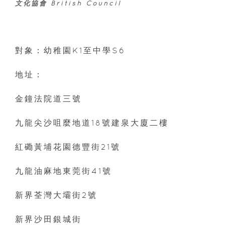
文化協會 British Council
對象：幼稚園K1至中學S6
地址：
金鐘法院道三號
九龍尖沙咀麼地道18號建泉大廈二樓
紅磡黃埔花園德豐街21號
九龍油麻地東莞街41號
新界荃灣大壩街2號
新界沙田銀城街