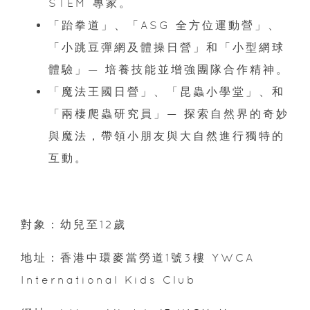
STEM 專家。
「跆拳道」、「ASG 全方位運動營」、
「小跳豆彈網及體操日營」和「小型網球
體驗」— 培養技能並增強團隊合作精神。
「魔法王國日營」、「昆蟲小學堂」、和
「兩棲爬蟲研究員」— 探索自然界的奇妙
與魔法，帶領小朋友與大自然進行獨特的
互動。
對象：幼兒至12歲
地址：香港中環麥當勞道1號3樓 YWCA
International Kids Club