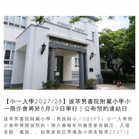
【小一入學2027/28】拔萃男書院附屬小學小
一簡介會將於8月29日舉行｜公布預約連結日期
｜更設有網上重溫
拔萃男書院附屬小學（男拔附小／DBSPD）小一入學簡
介會即將開放預約！簡介會每年均備受家長關注，入場
名額「瘋搶」。如果家長正準備為小朋友報考2027/28
學年小一，想...