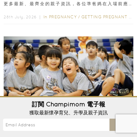
更多最新、最齊全的親子資訊，各位準爸媽在入場前應
先閱讀購物指南...
In
PREGNANCY
/
GETTING PREGNANT
/
P
28th July, 2026 ｜
訂閱
Champimom
電子報
獲取最新懷孕育兒、升學及親子資訊
2027-28香港國際幼稚園申請時間｜5大熱門國
Send
際學校報名日期、學費、面試攻略
不少香港家長都希望讓小朋友從小接受國際教育，在雙