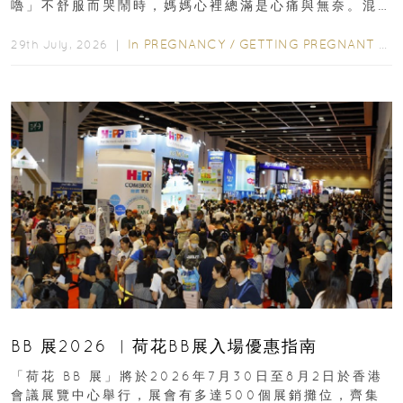
嚕」不舒服而哭鬧時，媽媽心裡總滿是心痛與無奈。混
合餵養揀奶粉？選擇幼兒配...
In
PREGNANCY
/
GETTING PREGNANT
/
P
29th July, 2026 ｜
BB 展2026 ︳荷花BB展入場優惠指南
「荷花 BB 展」將於2026年7月30日至8月2日於香港
會議展覽中心舉行，展會有多達500個展銷攤位，齊集