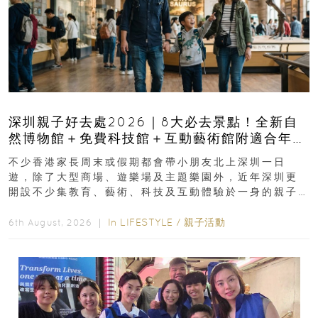
深圳親子好去處2026｜8大必去景點！全新自
然博物館＋免費科技館＋互動藝術館附適合年
齡、交通、門票、開放時間
不少香港家長周末或假期都會帶小朋友北上深圳一日
遊，除了大型商場、遊樂場及主題樂園外，近年深圳更
開設不少集教育、藝術、科技及互動體驗於一身的親子
好去處！暑假唔想再行商場...
In
LIFESTYLE
/
親子活動
6th August, 2026 ｜