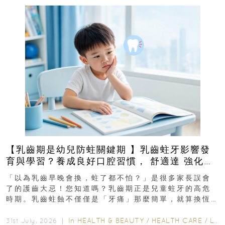
【乳齒期是幼兒防蛀關鍵期 】乳齒蛀牙影響發
育與學習？養成良好口腔習慣， 舒適達 強化琺
瑯質 兒童牙膏防護指南
「以為乳齒早晚會換，蛀了都不怕？」是很多家長誤會
了的護齒大忌！您知道嗎？乳齒期正是兒童蛀牙的高危
時期。乳齒蛀蝕不僅僅是「牙痛」那麼簡單，就算換恆
齒也有影響！後果將如骨牌效應般...
In
HEALTH & BEAUTY
/
HEALTH CARE
/
LIFESTYLE
31st July, 2026 ｜