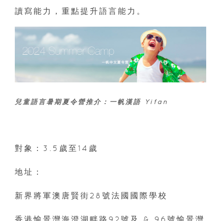
讀寫能力，重點提升語言能力。
兒童語言暑期夏令營推介：
一帆漢語 Yifan
對象：3.5歲至14歲
地址：
新界將軍澳唐賢街28號法國國際學校
香港愉景灣海澄湖畔路92號及 & 96號愉景灣