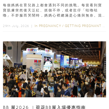
每個媽媽在育兒路上都會遇到不同的挑戰。每當看到寶
寶肌膚突然後天泛紅、抓個不停，或者肚仔「咕嚕咕
嚕」不舒服而哭鬧時，媽媽心裡總滿是心痛與無奈。混
合餵養揀奶粉？選擇幼兒配...
In
PREGNANCY
/
GETTING PREGNANT
/
P
29th July, 2026 ｜
BB 展2026 ︳荷花BB展入場優惠指南