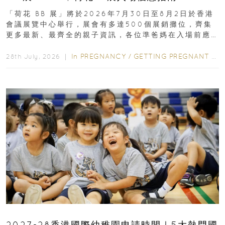
「荷花 BB 展」將於2026年7月30日至8月2日於香港
會議展覽中心舉行，展會有多達500個展銷攤位，齊集
更多最新、最齊全的親子資訊，各位準爸媽在入場前應
先閱讀購物指南...
In
PREGNANCY
/
GETTING PREGNANT
/
P
28th July, 2026 ｜
2027-28香港國際幼稚園申請時間｜5大熱門國