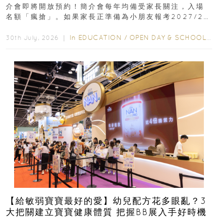
介會即將開放預約！簡介會每年均備受家長關注，入場
名額「瘋搶」。如果家長正準備為小朋友報考2027/28
學年小一，想...
In
EDUCATION
/
OPEN DAY & SCHOOL EVENTS
30th July, 2026 ｜
【給敏弱寶寶最好的愛】幼兒配方花多眼亂？3
大把關建立寶寶健康體質 把握BB展入手好時機