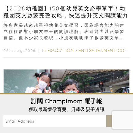
【2026幼稚園】150個幼兒英文必學單字！幼
稚園英文啟蒙完整攻略，快速提升英文閱讀能力
許多家長越來越重視幼兒英文學習，因為語言能力的建
立往往影響小朋友未來的閱讀理解、表達能力以及學習
自信。但不少家長發現，小朋友明明學了很多英文單
字，真正開始閱讀英文故事書時，仍然容易卡住...
In
EDUCATION
/
ENLIGHTENMENT CORNER
26th July, 2026 ｜
訂閱
Champimom
電子報
獲取最新懷孕育兒、升學及親子資訊
Send