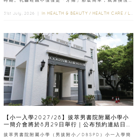
齒也有影響！後果將如骨牌效應般...
In
HEALTH & BEAUTY
/
HEALTH CARE
/
LIFESTYLE
31st July, 2026 ｜
【小一入學2027/28】拔萃男書院附屬小學小
一簡介會將於8月29日舉行｜公布預約連結日期
｜更設有網上重溫
拔萃男書院附屬小學（男拔附小／DBSPD）小一入學簡