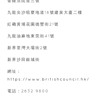
金鐘法院道三號
九龍尖沙咀麼地道18號建泉大廈二樓
紅磡黃埔花園德豐街21號
九龍油麻地東莞街41號
新界荃灣大壩街2號
新界沙田銀城街
網址：
https://www.britishcouncil.hk/
電話：2632 9800