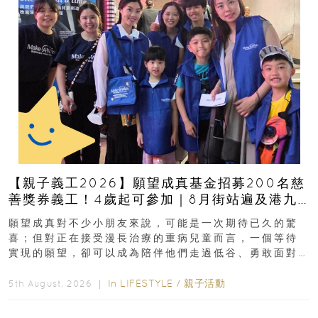
【親子義工2026】願望成真基金招募200名慈
善獎券義工！4歲起可參加｜8月街站遍及港九
新界
願望成真對不少小朋友來說，可能是一次期待已久的驚
喜；但對正在接受漫長治療的重病兒童而言，一個等待
實現的願望，卻可以成為陪伴他們走過低谷、勇敢面對
逆境的重要力量。▲ 願...
In
LIFESTYLE
/
親子活動
5th August, 2026 ｜