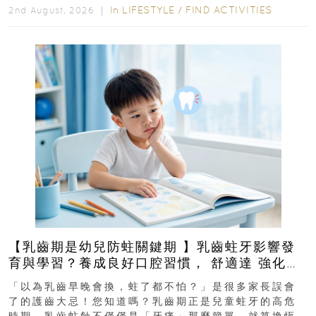
In
LIFESTYLE
/
FIND ACTIVITIES
2nd August, 2026 ｜
【乳齒期是幼兒防蛀關鍵期 】乳齒蛀牙影響發
育與學習？養成良好口腔習慣， 舒適達 強化琺
瑯質 兒童牙膏防護指南
「以為乳齒早晚會換，蛀了都不怕？」是很多家長誤會
了的護齒大忌！您知道嗎？乳齒期正是兒童蛀牙的高危
時期。乳齒蛀蝕不僅僅是「牙痛」那麼簡單，就算換恆