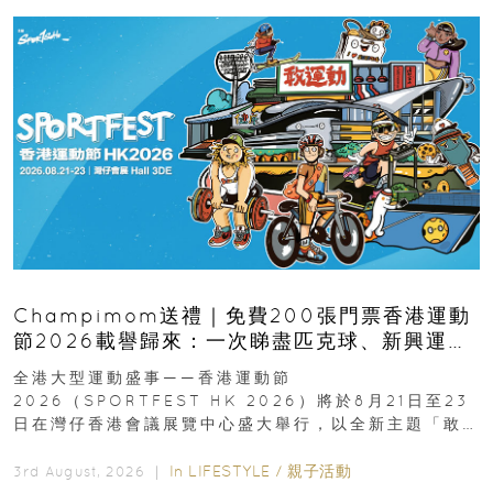
Champimom送禮｜免費200張門票香港運動
節2026載譽歸來：一次睇盡匹克球、新興運
動、街舞比賽＋逾百運動品牌展覽
全港大型運動盛事——香港運動節
2026（SPORTFEST HK 2026）將於8月21日至23
日在灣仔香港會議展覽中心盛大舉行，以全新主題「敢
運動大排檔」登場，集合...
In
LIFESTYLE
/
親子活動
3rd August, 2026 ｜