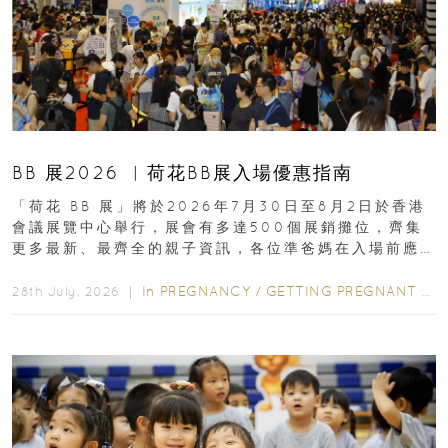
BB 展2026 ︳荷花BB展入場優惠指南
「荷花 BB 展」將於2026年7月30日至8月2日於香港
會議展覽中心舉行，展會有多達500個展銷攤位，齊集
更多最新、最齊全的親子資訊，各位準爸媽在入場前應
先閱讀購物指南...
In
PREGNANCY
/
GETTING PREGNANT
/
P
28th July, 2026 ｜