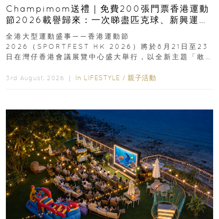
Champimom送禮｜免費200張門票香港運動
節2026載譽歸來：一次睇盡匹克球、新興運
動、街舞比賽＋逾百運動品牌展覽
全港大型運動盛事——香港運動節
2026（SPORTFEST HK 2026）將於8月21日至23
日在灣仔香港會議展覽中心盛大舉行，以全新主題「敢
運動大排檔」登場，集合...
In
LIFESTYLE
/
親子活動
3rd August, 2026 ｜