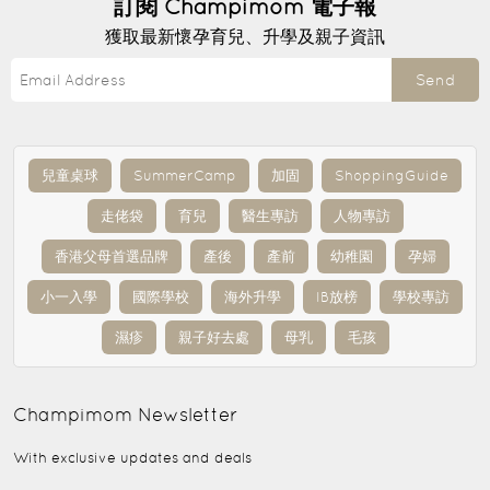
訂閱
Champimom
電子報
獲取最新懷孕育兒、升學及親子資訊
Send
兒童桌球
SummerCamp
加固
ShoppingGuide
走佬袋
育兒
醫生專訪
人物專訪
香港父母首選品牌
產後
產前
幼稚園
孕婦
小一入學
國際學校
海外升學
IB放榜
學校專訪
濕疹
親子好去處
母乳
毛孩
Champimom
Newsletter
With exclusive updates and deals