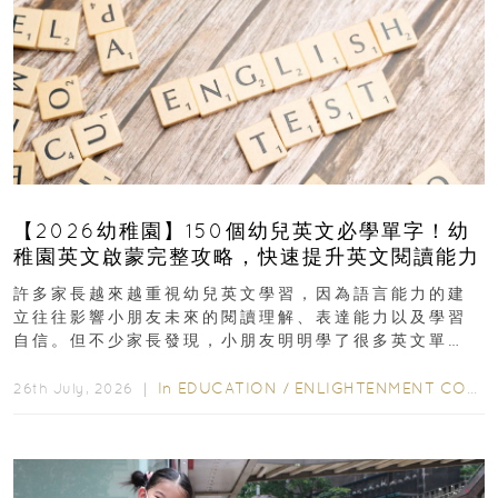
【2026幼稚園】150個幼兒英文必學單字！幼
稚園英文啟蒙完整攻略，快速提升英文閱讀能力
許多家長越來越重視幼兒英文學習，因為語言能力的建
立往往影響小朋友未來的閱讀理解、表達能力以及學習
自信。但不少家長發現，小朋友明明學了很多英文單
字，真正開始閱讀英文故事書時，仍然容易卡住...
In
EDUCATION
/
ENLIGHTENMENT CORNER
26th July, 2026 ｜