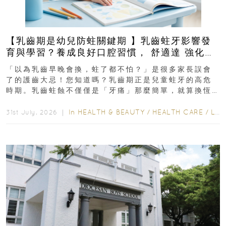
【乳齒期是幼兒防蛀關鍵期 】乳齒蛀牙影響發
育與學習？養成良好口腔習慣， 舒適達 強化琺
瑯質 兒童牙膏防護指南
「以為乳齒早晚會換，蛀了都不怕？」是很多家長誤會
了的護齒大忌！您知道嗎？乳齒期正是兒童蛀牙的高危
時期。乳齒蛀蝕不僅僅是「牙痛」那麼簡單，就算換恆
齒也有影響！後果將如骨牌效應般...
In
HEALTH & BEAUTY
/
HEALTH CARE
/
LIFESTYLE
31st July, 2026 ｜