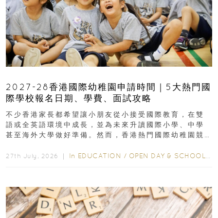
2027-28香港國際幼稚園申請時間｜5大熱門國
際學校報名日期、學費、面試攻略
不少香港家長都希望讓小朋友從小接受國際教育，在雙
語或全英語環境中成長，並為未來升讀國際小學、中學
甚至海外大學做好準備。然而，香港熱門國際幼稚園競
爭激烈，大部分學校會於入學前約一年開始接受申請...
In
EDUCATION
/
OPEN DAY & SCHOOL EVENTS
27th July, 2026 ｜