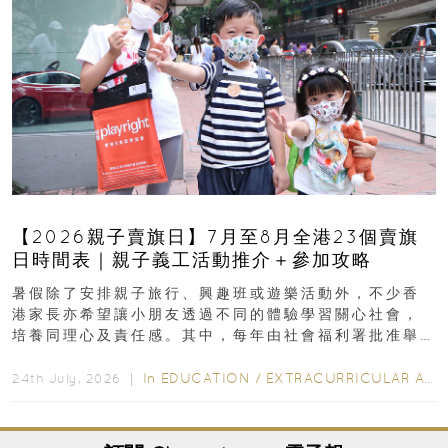
【2026親子賣旗日】7月至8月全港23個賣旗
日時間表｜親子義工活動推介＋參加攻略
暑假除了安排親子旅行、興趣班或遊樂活動外，不少香
港家長亦希望讓小朋友透過不同的體驗學習關心社會，
培養同理心及責任感。其中，每年由社會福利署批准舉
行的小朋友賣旗日小朋友，正是一項既有教育意義...
In
EDUCATION
/
EXTRACURRICULAR ACTIVITIES
24th July, 2026 ｜