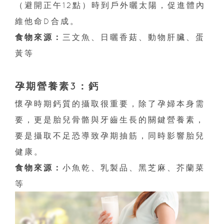
（避開正午12點）時到戶外曬太陽，促進體內
維他命D合成。
食物來源：
三文魚、日曬香菇、動物肝臟、蛋
黃等
孕期營養素3：鈣
懷孕時期鈣質的攝取很重要，除了孕婦本身需
要，更是胎兒骨骼與牙齒生長的關鍵營養素，
要是攝取不足恐導致孕期抽筋，同時影響胎兒
健康。
食物來源：
小魚乾、乳製品、黑芝麻、芥蘭菜
等