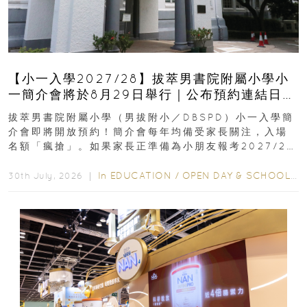
【小一入學2027/28】拔萃男書院附屬小學小
一簡介會將於8月29日舉行｜公布預約連結日期
｜更設有網上重溫
拔萃男書院附屬小學（男拔附小／DBSPD）小一入學簡
介會即將開放預約！簡介會每年均備受家長關注，入場
名額「瘋搶」。如果家長正準備為小朋友報考2027/28
學年小一，想...
In
EDUCATION
/
OPEN DAY & SCHOOL EVENTS
30th July, 2026 ｜