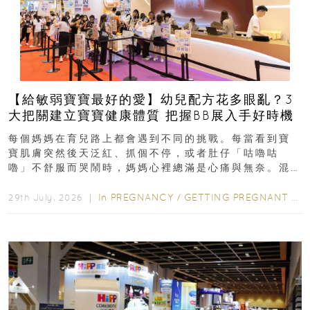
【給敏弱寶寶最好的愛】幼兒配方花多眼亂？3
大把關建立寶寶健康體質 把握BB展入手好時機
每個媽媽在育兒路上都會遇到不同的挑戰。每當看到寶
寶肌膚突然後天泛紅、抓個不停，或者肚仔「咕嚕咕
嚕」不舒服而哭鬧時，媽媽心裡總滿是心痛與無奈。混
合餵養揀奶粉？選擇幼兒配...
In
PREGNANCY
/
GETTING PREGNANT
/
P
29th July, 2026 ｜