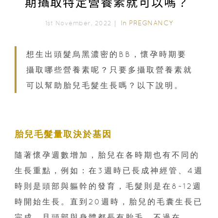
期攝取特定營養素就可以嗎？
In
PREGNANCY
1st November, 2022｜
想生出頭髮烏黑濃密的BB，懷孕時期要
攝取哪些營養素呢？只要多攝取營養素就
可以幫助胎兒毛髮生長嗎？以下說明。
胎兒毛髮量取決於基因
隨著懷孕週數增加，胎兒在各時期也有不同的
生長重點，例如：在3週時已長成神經管、4週
時則是頭部與軀幹的發育，毛髮則是在8~12週
時開始生長。直到20週時，胎兒的毛囊生長已
完成，且頭部與身體都長有胎毛，不過在