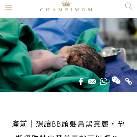
產前｜想讓BB頭髮烏黑亮麗，孕