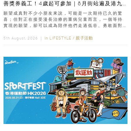
善獎券義工！4歲起可參加｜8月街站遍及港九
新界
願望成真對不少小朋友來說，可能是一次期待已久的驚
喜；但對正在接受漫長治療的重病兒童而言，一個等待
實現的願望，卻可以成為陪伴他們走過低谷、勇敢面對
逆境的重要力量。▲ 願...
In
LIFESTYLE
/
親子活動
5th August, 2026 ｜