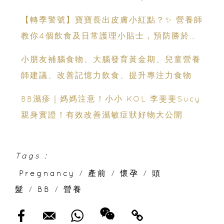
Champimom
​​【轉季警號】寶寶長出皮膚小紅點？✨ 營養師
教你4個飲食及日常護理小貼士，預防勝於補
救！​
小朋友補腦食物、大腦發育黃金期、兒童營養
師建議、改善記憶力飲食、提升專注力食物
BB濕疹｜媽媽注意！小小 KOL 李斐斐Sucy
親身實證！有效改善濕敏症狀好物大公開
Tags :
Pregnancy
/
產前
/
懷孕
/
頭
髮
/
BB
/
營養