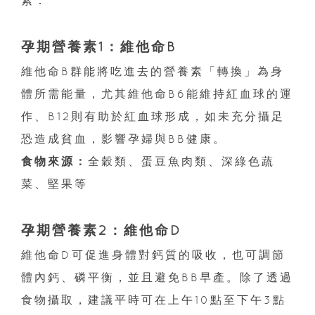
素：
孕期營養素1：維他命B
維他命B群能將吃進去的營養素「轉換」為身
體所需能量，尤其維他命B6能維持紅血球的運
作、B12則有助於紅血球形成，如未充分攝足
恐造成貧血，影響孕婦與BB健康。
食物來源：
全穀類、蛋豆魚肉類、深綠色蔬
菜、堅果等
孕期營養素2：維他命D
維他命D可促進身體對鈣質的吸收，也可調節
體內鈣、磷平衡，並且避免BB早產。除了透過
食物攝取，建議平時可在上午10點至下午3點