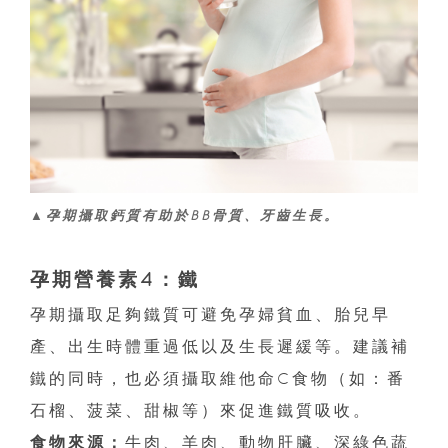
▲孕期攝取鈣質有助於BB骨質、牙齒生長。
孕期營養素4：鐵
孕期攝取足夠鐵質可避免孕婦貧血、胎兒早
產、出生時體重過低以及生長遲緩等。建議補
鐵的同時，也必須攝取維他命C食物（如：番
石榴、菠菜、甜椒等）來促進鐵質吸收。
食物來源：
牛肉、羊肉、動物肝臟、深綠色蔬