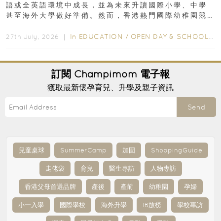
語或全英語環境中成長，並為未來升讀國際小學、中學
甚至海外大學做好準備。然而，香港熱門國際幼稚園競
爭激烈，大部分學校會於入學前約一年開始接受申請...
In
EDUCATION
/
OPEN DAY & SCHOOL EVENTS
27th July, 2026 ｜
訂閱
Champimom
電子報
獲取最新懷孕育兒、升學及親子資訊
Send
兒童桌球
SummerCamp
加固
ShoppingGuide
走佬袋
育兒
醫生專訪
人物專訪
香港父母首選品牌
產後
產前
幼稚園
孕婦
小一入學
國際學校
海外升學
IB放榜
學校專訪