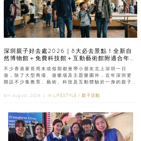
深圳親子好去處2026｜8大必去景點！全新自
然博物館＋免費科技館＋互動藝術館附適合年
齡、交通、門票、開放時間
不少香港家長周末或假期都會帶小朋友北上深圳一日
遊，除了大型商場、遊樂場及主題樂園外，近年深圳更
開設不少集教育、藝術、科技及互動體驗於一身的親子
好去處！暑假唔想再行商場...
In
LIFESTYLE
/
親子活動
6th August, 2026 ｜