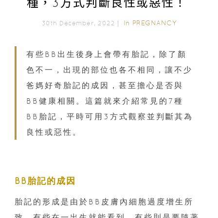
種，3方式判斷良性或惡性！
In
PREGNANCY
30th December, 2022｜
有些BB出生後身上會帶有胎記，除了顏
色不一，出現的部位也各不相同，讓不少
爸媽好奇胎記的成因，甚至擔心是否與
BB健康相關。這篇就來介紹常見的7種
BB胎記，平時可用3方式觀察並判斷其為
良性或惡性。
BB胎記的成因
胎記的形成是由於BB皮膚內細胞過度增生所
致，有些在一出生就能看到，有些則是要隨著