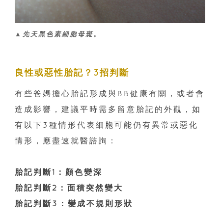
▲先天黑色素細胞母斑。
良性或惡性胎記？3招判斷
有些爸媽擔心胎記形成與BB健康有關，或者會
造成影響，建議平時需多留意胎記的外觀，如
有以下3種情形代表細胞可能仍有異常或惡化
情形，應盡速就醫諮詢：
胎記判斷1：顏色變深
胎記判斷2：面積突然變大
胎記判斷3：變成不規則形狀