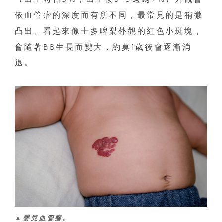
依血管瘤的深度而有所不同，最常見的是稍微
凸出、看起來像士多啤梨外觀的紅色小斑塊，
會隨著BB生長而變大，約莫1歲後會逐漸消
退。
▲嬰兒血管瘤。