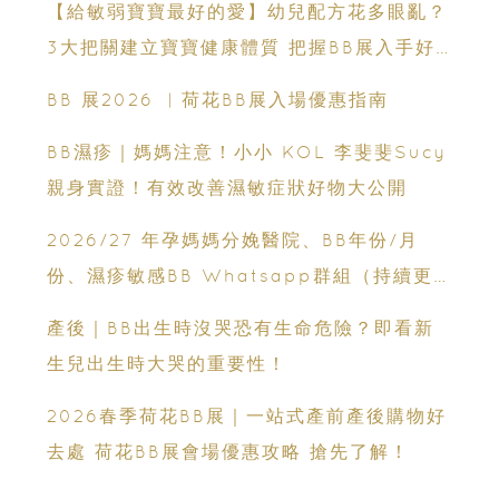
【給敏弱寶寶最好的愛】幼兒配方花多眼亂？
3大把關建立寶寶健康體質 把握BB展入手好
時機
BB 展2026 ︳荷花BB展入場優惠指南
BB濕疹｜媽媽注意！小小 KOL 李斐斐Sucy
親身實證！有效改善濕敏症狀好物大公開
2026/27 年孕媽媽分娩醫院、BB年份/月
份、濕疹敏感BB Whatsapp群組（持續更
新）
產後｜BB出生時沒哭恐有生命危險？即看新
生兒出生時大哭的重要性！
2026春季荷花BB展｜一站式產前產後購物好
去處 荷花BB展會場優惠攻略 搶先了解！