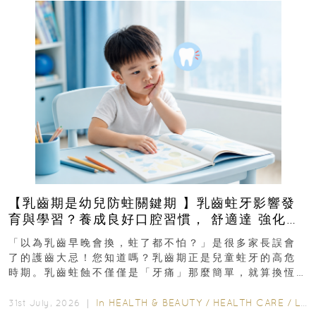
【乳齒期是幼兒防蛀關鍵期 】乳齒蛀牙影響發
育與學習？養成良好口腔習慣， 舒適達 強化琺
瑯質 兒童牙膏防護指南
「以為乳齒早晚會換，蛀了都不怕？」是很多家長誤會
了的護齒大忌！您知道嗎？乳齒期正是兒童蛀牙的高危
時期。乳齒蛀蝕不僅僅是「牙痛」那麼簡單，就算換恆
齒也有影響！後果將如骨牌效應般...
In
HEALTH & BEAUTY
/
HEALTH CARE
/
LIFESTYLE
31st July, 2026 ｜