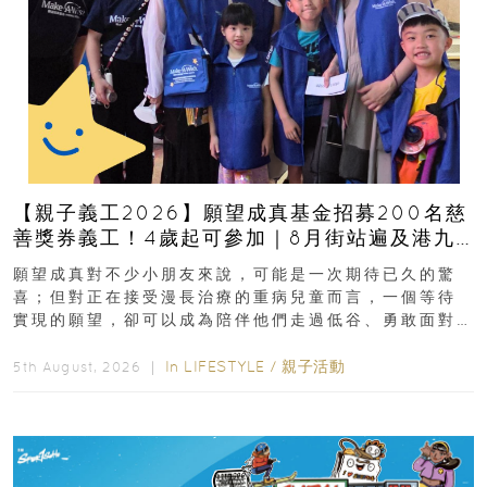
【親子義工2026】願望成真基金招募200名慈
善獎券義工！4歲起可參加｜8月街站遍及港九
新界
願望成真對不少小朋友來說，可能是一次期待已久的驚
喜；但對正在接受漫長治療的重病兒童而言，一個等待
實現的願望，卻可以成為陪伴他們走過低谷、勇敢面對
逆境的重要力量。▲ 願...
In
LIFESTYLE
/
親子活動
5th August, 2026 ｜