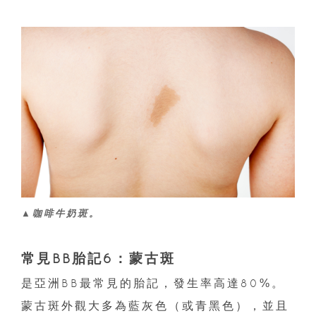
▲咖啡牛奶斑。
常見BB胎記6：蒙古斑
是亞洲BB最常見的胎記，發生率高達80%。
蒙古斑外觀大多為藍灰色（或青黑色），並且