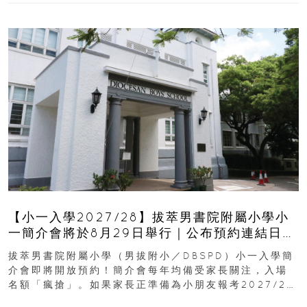
【小一入學2027/28】拔萃男書院附屬小學小
一簡介會將於8月29日舉行｜公布預約連結日期
｜更設有網上重溫
拔萃男書院附屬小學（男拔附小／DBSPD）小一入學簡
介會即將開放預約！簡介會每年均備受家長關注，入場
名額「瘋搶」。如果家長正準備為小朋友報考2027/28
學年小一，想...