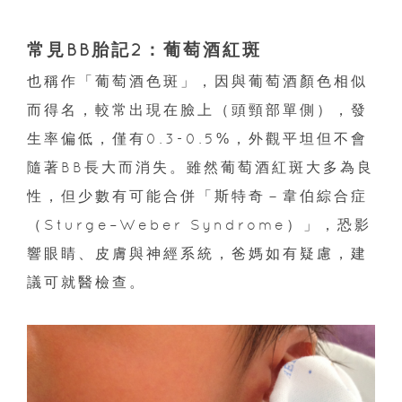
常見BB胎記2：葡萄酒紅斑
也稱作「葡萄酒色斑」，因與葡萄酒顏色相似
而得名，較常出現在臉上（頭頸部單側），發
生率偏低，僅有0.3-0.5%，外觀平坦但不會
隨著BB長大而消失。雖然葡萄酒紅斑大多為良
性，但少數有可能合併「斯特奇－韋伯綜合症
（Sturge–Weber Syndrome）」，恐影
響眼睛、皮膚與神經系統，爸媽如有疑慮，建
議可就醫檢查。