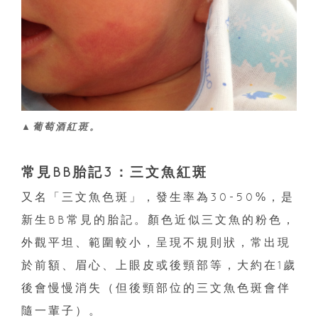
▲葡萄酒紅斑。
常見BB胎記3：三文魚紅斑
又名「三文魚色斑」，發生率為30-50%，是
新生BB常見的胎記。顏色近似三文魚的粉色，
外觀平坦、範圍較小，呈現不規則狀，常出現
於前額、眉心、上眼皮或後頸部等，大約在1歲
後會慢慢消失（但後頸部位的三文魚色斑會伴
隨一輩子）。