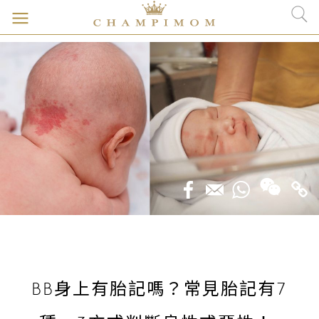
BB身上有胎記嗎？常見胎記有7