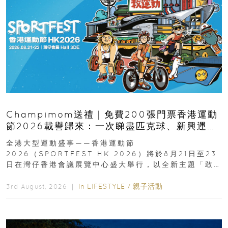
Champimom送禮｜免費200張門票香港運動
節2026載譽歸來：一次睇盡匹克球、新興運
動、街舞比賽＋逾百運動品牌展覽
全港大型運動盛事——香港運動節
2026（SPORTFEST HK 2026）將於8月21日至23
日在灣仔香港會議展覽中心盛大舉行，以全新主題「敢
運動大排檔」登場，集合...
In
LIFESTYLE
/
親子活動
3rd August, 2026 ｜