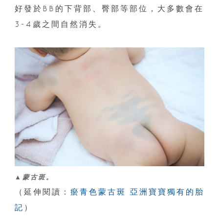
好發於BB的下背部、臀部等部位，大多數會在
3-4歲之間自然消失。
▲蒙古斑。
（延伸閱讀：
瘀青色蒙古斑 亞洲寶寶獨有的胎
記
）