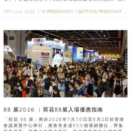
合餵養揀奶粉？選擇幼兒配...
In
PREGNANCY
/
GETTING PREGNANT
/
P
29th July, 2026 ｜
BB 展2026 ︳荷花BB展入場優惠指南
「荷花 BB 展」將於2026年7月30日至8月2日於香港
會議展覽中心舉行，展會有多達500個展銷攤位，齊集