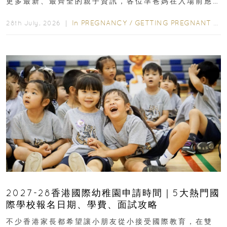
更多最新、最齊全的親子資訊，各位準爸媽在入場前應
先閱讀購物指南...
In
PREGNANCY
/
GETTING PREGNANT
/
P
28th July, 2026 ｜
2027-28香港國際幼稚園申請時間｜5大熱門國
際學校報名日期、學費、面試攻略
不少香港家長都希望讓小朋友從小接受國際教育，在雙