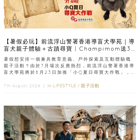
【暑假必玩】前流浮山警署香港導盲犬學苑｜導
盲犬親子體驗＋古蹟尋寶 | Champimom送3
組免費名額
暑假想安排一個兼具教育意義、戶外探索及互動體驗嘅
親子活動？由於7月場次反應熱烈，前流浮山警署香港導
盲犬學苑將於8月23日加推「小Q夏日尋寶大作戰」，家
長與小朋友可以走進前流浮山警署...
In
LIFESTYLE
/
親子活動
7th August, 2026 ｜