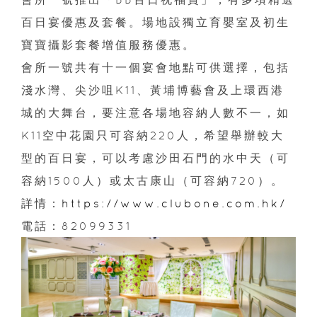
百日宴優惠及套餐。場地設獨立育嬰室及初生
寶寶攝影套餐增值服務優惠。
會所一號共有十一個宴會地點可供選擇，包括
淺水灣、尖沙咀K11、黃埔博藝會及上環西港
城的大舞台，要注意各場地容納人數不一，如
K11空中花園只可容納220人，希望舉辦較大
型的百日宴，可以考慮沙田石門的水中天（可
容納1500人）或太古康山（可容納720）。
詳情：
https://www.clubone.com.hk/
電話：82099331