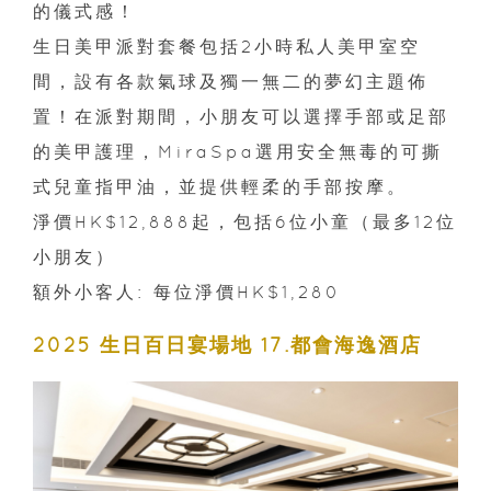
的儀式感！
生日美甲派對套餐包括2小時私人美甲室空
間，設有各款氣球及獨一無二的夢幻主題佈
置！在派對期間，小朋友可以選擇手部或足部
的美甲護理，MiraSpa選用安全無毒的可撕
式兒童指甲油，並提供輕柔的手部按摩。
淨價HK$12,888起，包括6位小童（最多12位
小朋友）
額外小客人: 每位淨價HK$1,280
2025 生日百日宴場地 17.都會海逸酒店