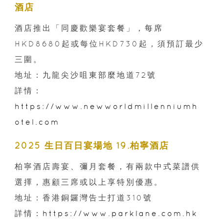
酒店
酒店推出「同慶歡樂宴套餐」，每席
HKD8680起或每位HKD730起，須預訂最少
三圍。
地址：九龍尖沙咀東部麼地道72號
詳情：
https://www.newworldmillenniumh
otel.com
2025 生日百日宴場地 19.柏寧酒店
柏寧酒店壽宴、彌月套餐，有兩款中式菜譜供
選擇，惠顧三席或以上享特別優惠。
地址：香港銅鑼灣告士打道310號
詳情：
https://www.parklane.com.hk