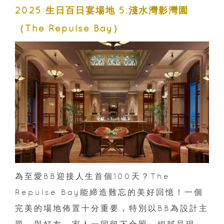
2025 生日百日宴場地 5.淺水灣影灣園
（The Repulse Bay）
為至愛BB迎接人生首個100天？The
Repulse Bay能締造難忘的美好回憶！一個
完美的場地佈置十分重要，特別以BB為設計主
題，與好友、家人一同留下合照，細膩呈現，