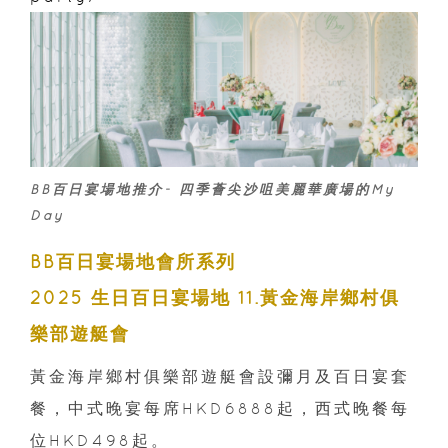
BB百日宴場地推介- 四季薈尖沙咀美麗華廣場的My
Day
BB百日宴場地會所系列
2025 生日百日宴場地 11.黃金海岸鄉村俱
樂部遊艇會
黃金海岸鄉村俱樂部遊艇會設彌月及百日宴套
餐，中式晚宴每席HKD6888起，西式晚餐每
位HKD498起。