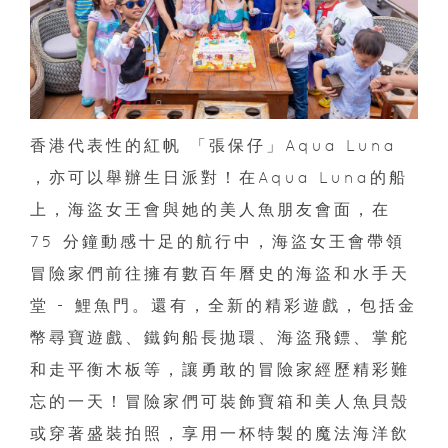
香港代表性的紅帆 「張保仔」Aqua Luna
，亦可以舉辦生日派對！在Aqua Luna的船
上，海盜女王會與她的美人魚朋友會面，在
75 分鐘動感十足的航行中，海盜女王會帶領
冒險家們前往擁有數百年曆史的海盜和水手天
堂 - 鯉魚門。還有，全新的精彩遊戲，包括金
幣尋寶遊戲、鐵鉤船長拋環、海盜飛鏢、掌舵
和走平衡木板等，讓勇敢的冒險家經歷精彩難
忘的一天！冒險家們可裝飾寶箱和美人魚貝殼
或穿著盛裝拍照，享用一杯特製的魔法海洋飲