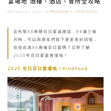
宴場地 酒樓、酒店、會所全攻略
In
PREGNANCY
/
POSTNATAL CARE
6th February, 2025｜
近年幫BB舉辦百日宴成潮流，BB滿三個
月時，可以與朋友們留下更多美好回憶，
你也在為BB籌備百日宴嗎？立即了解
2025年百日宴宴會場地！
2025 生日百日宴場地 1.Kindhood