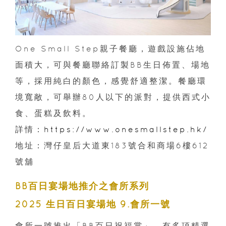
One Small Step親子餐廳，遊戲設施佔地
面積大，可與餐廳聯絡訂製BB生日佈置、場地
等，採用純白的顏色，感覺舒適整潔。餐廳環
境寬敞，可舉辦80人以下的派對，提供西式小
食、蛋糕及飲料。
詳情：
https://www.onesmallstep.hk/
地址：灣仔皇后大道東183號合和商場6樓612
號舖
BB百日宴場地推介之會所系列
2025 生日百日宴場地 9.會所一號
會所一號推出「BB百日祝福賞」，有多項精選