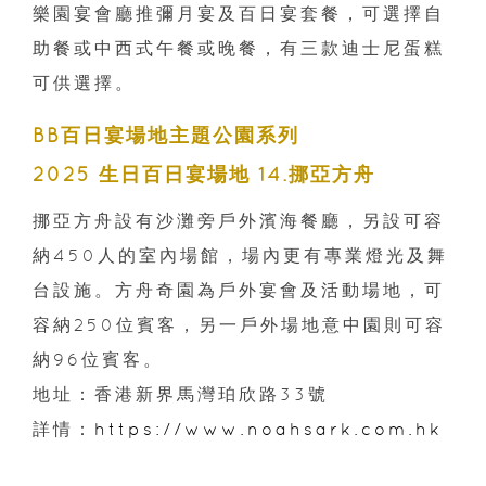
樂園宴會廳推彌月宴及百日宴套餐，可選擇自
助餐或中西式午餐或晚餐，有三款迪士尼蛋糕
可供選擇。
BB百日宴場地主題公園系列
2025 生日百日宴場地 14.挪亞方舟
挪亞方舟設有沙灘旁戶外濱海餐廳，另設可容
納450人的室內場館，場內更有專業燈光及舞
台設施。方舟奇園為戶外宴會及活動場地，可
容納250位賓客，另一戶外場地意中園則可容
納96位賓客。
地址：香港新界馬灣珀欣路33號
詳情：
https://www.noahsark.com.hk