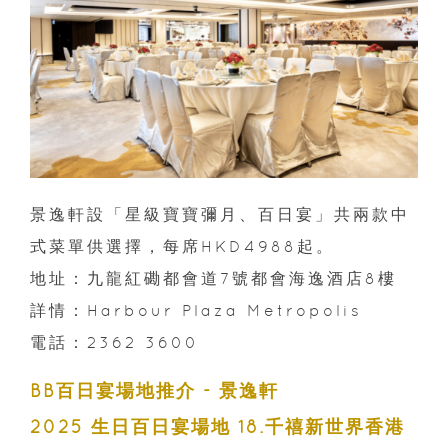
景逸軒設「星級寶寶彌月、百日宴」共兩款中
式菜單供選擇，每席HKD4988起。
地址：九龍紅磡都會道7號都會海逸酒店8樓
詳情：Harbour Plaza Metropolis
電話：2362 3600
BB百日宴場地推介 - 景逸軒
2025 生日百日宴場地 18.千禧新世界香港