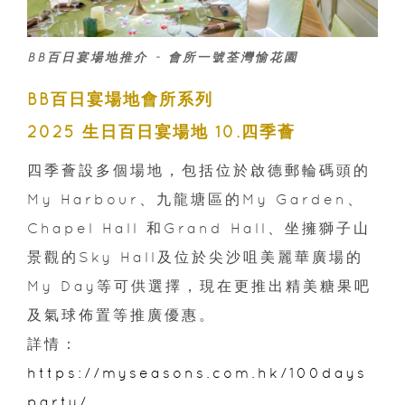
BB百日宴場地推介 - 會所一號荃灣愉花園
BB百日宴場地會所系列
2025 生日百日宴場地 10.四季薈
四季薈設多個場地，包括位於啟德郵輪碼頭的
My Harbour、九龍塘區的My Garden、
Chapel Hall 和Grand Hall、坐擁獅子山
景觀的Sky Hall及位於尖沙咀美麗華廣場的
My Day等可供選擇，現在更推出精美糖果吧
及氣球佈置等推廣優惠。
詳情：
https://myseasons.com.hk/100days
party/