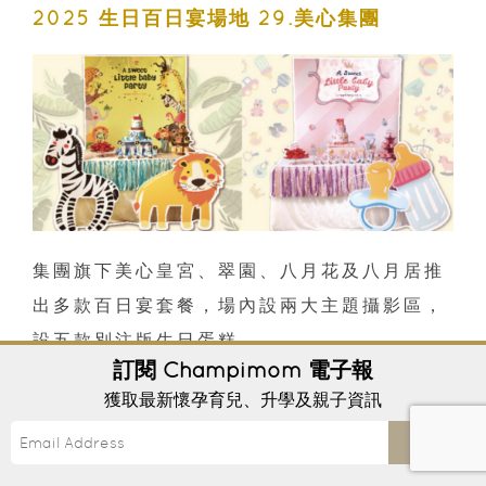
2025 生日百日宴場地 29.美心集團
集團旗下美心皇宮、翠園、八月花及八月居推
出多款百日宴套餐，場內設兩大主題攝影區，
設五款別注版生日蛋糕。
訂閱
Champimom
電子報
詳情：
獲取最新懷孕育兒、升學及親子資訊
https://www.maximschinese.com.hk
Send
/assets/banquet/e966d3b4-5220-
4e48-be42-307765326f05.pdf