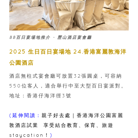
BB百日宴場地推介 - 歷山酒店宴會廳
2025 生日百日宴場地 24.香港富麗敦海洋
公園酒店
酒店無柱式宴會廳可放置32張圓桌，可容納
550位客人，適合舉行中至大型百日宴派對。
地址：香港仔海洋徑3號
(延伸閱讀：
親子好去處｜香港海洋公園富麗
敦酒店試業 享受結合教育、保育、旅遊
staycation！
)