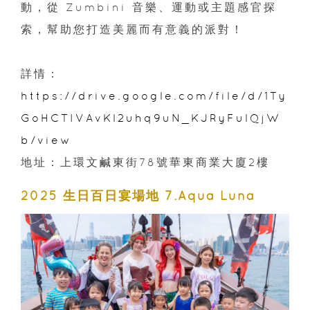
動，從 Zumbini 音樂、運動或主題感官探
索，幫助您打造美麗而有意義的派對！
詳情：
https://drive.google.com/file/d/1Ty
GoHCTIVAvKl2uhq9uN_KJRyFulQjW
b/view
地址：上環文鹹東街78號華東商業大廈2樓
2025 生日百日宴場地 7.Aqua Luna