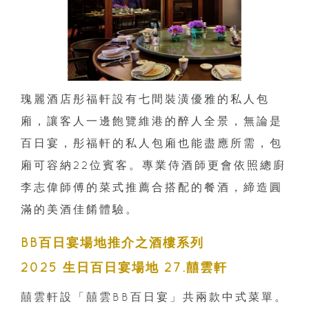
瑰麗酒店彤福軒設有七間裝潢優雅的私人包
廂，讓客人一邊飽覽維港的醉人全景，無論是
百日宴，彤福軒的私人包廂也能盡應所需，包
廂可容納22位賓客。專業侍酒師更會依照總廚
李志偉師傅的菜式推薦合搭配的餐酒，締造圓
滿的美酒佳餚體驗。
BB百日宴場地推介之酒樓系列
2025 生日百日宴場地 27.囍雲軒
囍雲軒設「囍雲BB百日宴」共兩款中式菜單。