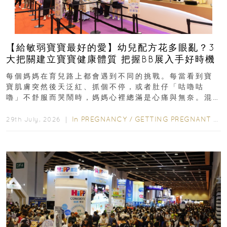
【給敏弱寶寶最好的愛】幼兒配方花多眼亂？3
大把關建立寶寶健康體質 把握BB展入手好時機
每個媽媽在育兒路上都會遇到不同的挑戰。每當看到寶
寶肌膚突然後天泛紅、抓個不停，或者肚仔「咕嚕咕
嚕」不舒服而哭鬧時，媽媽心裡總滿是心痛與無奈。混
合餵養揀奶粉？選擇幼兒配...
In
PREGNANCY
/
GETTING PREGNANT
/
P
29th July, 2026 ｜