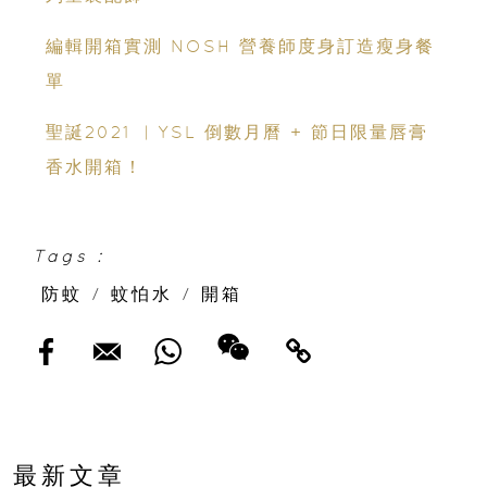
編輯開箱實測 NOSH 營養師度身訂造瘦身餐
單
聖誕2021 ︳YSL 倒數月曆 + 節日限量唇膏
香水開箱！
Tags :
防蚊
/
蚊怕水
/
開箱
最新文章