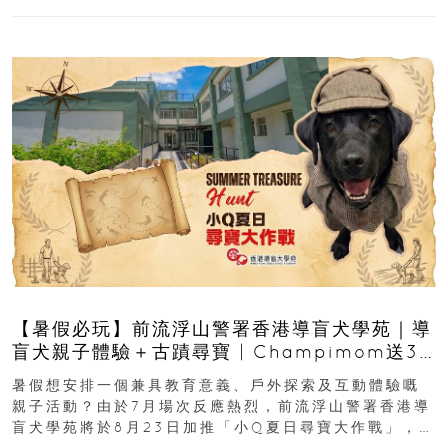
【暑假必玩】前流浮山警署香港導盲犬學苑｜導
盲犬親子體驗＋古蹟尋寶 | Champimom送3
組免費名額
暑假想安排一個兼具教育意義、戶外探索及互動體驗嘅
親子活動？由於7月場次反應熱烈，前流浮山警署香港導
盲犬學苑將於8月23日加推「小Q夏日尋寶大作戰」，家