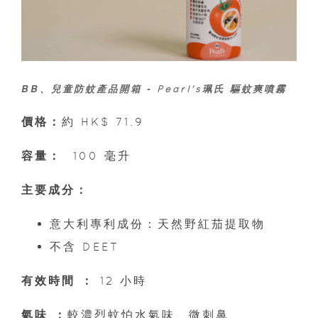
BB、兒童防蚊產品開箱 -
Pearl's珮氏 驅蚊爽噴霧
價格：
約 HK$ 71.9
容量：
100 毫升
主要成分：
意大利專利成份：天然野紅茄提取物
不含 DEET
有效時間 ：
12 小時
氣味 ：
較濃烈蚊怕水氣味、微刺鼻