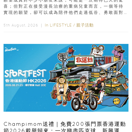
願望成真對不少小朋友來說，可能是一次期待已久的驚
喜；但對正在接受漫長治療的重病兒童而言，一個等待
實現的願望，卻可以成為陪伴他們走過低谷、勇敢面對
逆境的重要力量。▲ 願...
In
LIFESTYLE
/
親子活動
5th August, 2026 ｜
Champimom送禮｜免費200張門票香港運動
節2026載譽歸來：一次睇盡匹克球、新興運