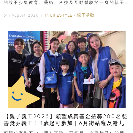
開設不少集教育、藝術、科技及互動體驗於一身的親子
好去處！暑假唔想再行商場...
In
LIFESTYLE
/
親子活動
6th August, 2026 ｜
【親子義工2026】願望成真基金招募200名慈
善獎券義工！4歲起可參加｜8月街站遍及港九
新界