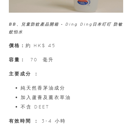
BB、兒童防蚊產品開箱 -
Ding Ding日本叮叮 防敏
蚊怕水
價格：
約 HK$ 45
容量：
70 毫升
主要成分 ：
純天然香茅油成分
加入蘆薈及薰衣草油
不含 DEET
有效時間 ：
3-4 小時