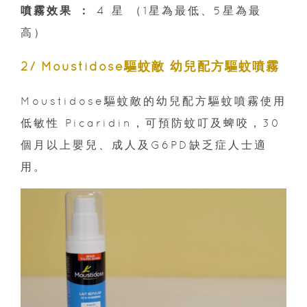
噴霧效果 ：
4 星 （1星為最低、5星為最
高）
2/ Moustidose驅蚊敵 幼兒配方驅蚊噴霧
Moustidose驅蚊敵的幼兒配方驅蚊噴霧使用
低敏性 Picaridin，可預防蚊叮及蜱咬，30
個月以上嬰兒、成人及G6PD缺乏症人士適
用。