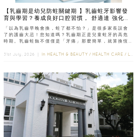
【乳齒期是幼兒防蛀關鍵期 】乳齒蛀牙影響發
育與學習？養成良好口腔習慣， 舒適達 強化琺
瑯質 兒童牙膏防護指南
「以為乳齒早晚會換，蛀了都不怕？」是很多家長誤會
了的護齒大忌！您知道嗎？乳齒期正是兒童蛀牙的高危
時期。乳齒蛀蝕不僅僅是「牙痛」那麼簡單，就算換恆
齒也有影響！後果將如骨牌效應般...
In
HEALTH & BEAUTY
/
HEALTH CARE
/
LIFESTYLE
31st July, 2026 ｜