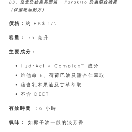
BB、兒童防蚊產品開箱 - Parakito 防蟲驅蚊噴霧
（保濕乾油配方）
價格：
約 HK$ 175
容量：
75 毫升
主要成分：
HydrActiv-Complex™ 成分
維他命 E、荷荷巴油及甜杏仁萃取
蘊含乳木果油及甘草萃取
不含 DEET
有效時間 ：
6 小時
氣味：
如椰子油一般的淡芳香