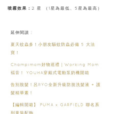
噴霧效果：
2 星 （1星為最低、5星為最高）
延伸閱讀 :
夏天蚊蟲多！小朋友驅蚊防蟲必備 5 大法
寶！
Champimom好物巡禮｜Working Mom
褔音！ YOUHA穿戴式電動泵奶機開箱
告別脫髮！呂RYO全新升級防脫洗髮液 + 護
髮精華素！
【編輯開箱】 PUMA x GARFIELD 聯名系
列童裝配飾