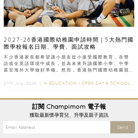
2027-28香港國際幼稚園申請時間｜5大熱門國
際學校報名日期、學費、面試攻略
不少香港家長都希望讓小朋友從小接受國際教育，在雙
語或全英語環境中成長，並為未來升讀國際小學、中學
甚至海外大學做好準備。然而，香港熱門國際幼稚園競
爭激烈，大部分學校會於入學前約一年開始接受申請...
In
EDUCATION
/
OPEN DAY & SCHOOL EVENTS
27th July, 2026 ｜
訂閱
Champimom
電子報
獲取最新懷孕育兒、升學及親子資訊
Send