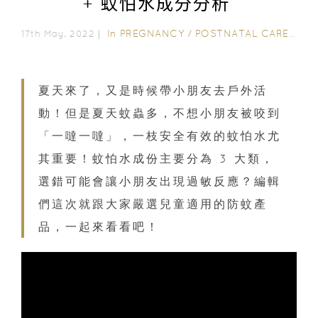
+ 蚊怕水成分分析
In
PREGNANCY
/
POSTNATAL CARE
/
2-3
17th May, 2022｜
夏天來了，又是時候帶小朋友去戶外活
動！但是夏天蚊蟲多，不想小朋友被咬到
「一噠一噠」，一枝安全有效的蚊怕水尤
其重要！蚊怕水成份主要分為 3 大類，
選錯可能會讓小朋友出現過敏反應？編輯
們這次就跟大家嚴選兒童適用的防蚊產
品，一起來看看吧！