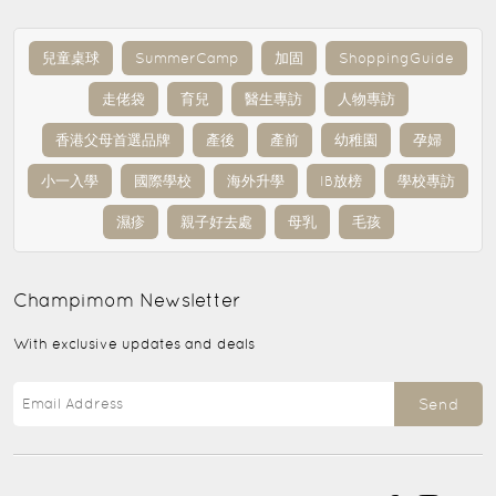
兒童桌球
SummerCamp
加固
ShoppingGuide
走佬袋
育兒
醫生專訪
人物專訪
香港父母首選品牌
產後
產前
幼稚園
孕婦
小一入學
國際學校
海外升學
IB放榜
學校專訪
濕疹
親子好去處
母乳
毛孩
Champimom
Newsletter
With exclusive updates and deals
Send