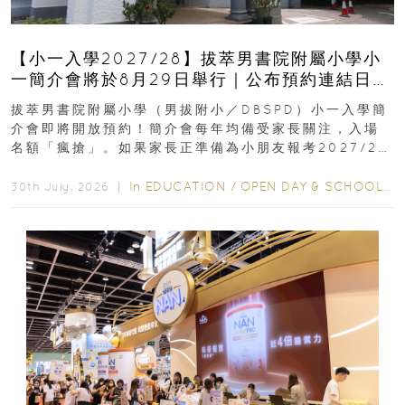
【小一入學2027/28】拔萃男書院附屬小學小
一簡介會將於8月29日舉行｜公布預約連結日期
｜更設有網上重溫
拔萃男書院附屬小學（男拔附小／DBSPD）小一入學簡
介會即將開放預約！簡介會每年均備受家長關注，入場
名額「瘋搶」。如果家長正準備為小朋友報考2027/28
學年小一，想...
In
EDUCATION
/
OPEN DAY & SCHOOL EVENTS
30th July, 2026 ｜