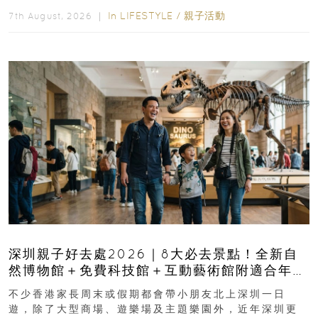
長與小朋友可以走進前流浮山警署...
In
LIFESTYLE
/
親子活動
7th August, 2026 ｜
深圳親子好去處2026｜8大必去景點！全新自
然博物館＋免費科技館＋互動藝術館附適合年
齡、交通、門票、開放時間
不少香港家長周末或假期都會帶小朋友北上深圳一日
遊，除了大型商場、遊樂場及主題樂園外，近年深圳更