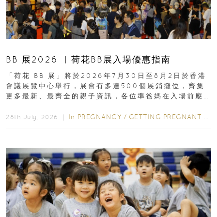
BB 展2026 ︳荷花BB展入場優惠指南
「荷花 BB 展」將於2026年7月30日至8月2日於香港
會議展覽中心舉行，展會有多達500個展銷攤位，齊集
更多最新、最齊全的親子資訊，各位準爸媽在入場前應
先閱讀購物指南...
In
PREGNANCY
/
GETTING PREGNANT
/
P
28th July, 2026 ｜