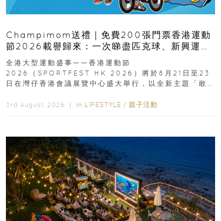
Champimom送禮｜免費200張門票香港運動
節2026載譽歸來：一次睇盡匹克球、新興運
動、街舞比賽＋逾百運動品牌展覽
全港大型運動盛事——香港運動節
2026（SPORTFEST HK 2026）將於8月21日至23
日在灣仔香港會議展覽中心盛大舉行，以全新主題「敢
運動大排檔」登場，集合...
In
LIFESTYLE
/
親子活動
3rd August, 2026 ｜