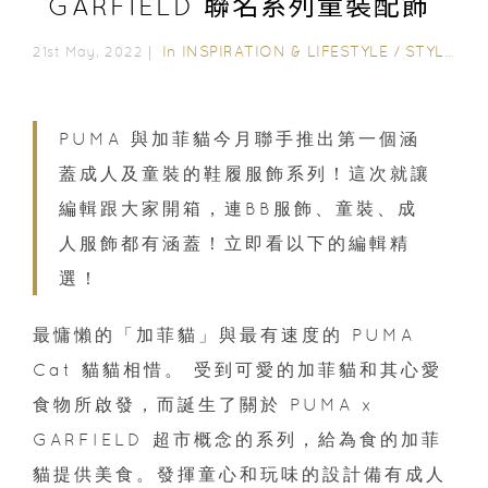
GARFIELD 聯名系列童裝配飾
In
INSPIRATION & LIFESTYLE
/
STYLE & LIVING
21st May, 2022｜
PUMA 與加菲貓今月聯手推出第⼀個涵
蓋成人及童裝的鞋履服飾系列！這次就讓
編輯跟大家開箱，連BB服飾、童裝、成
人服飾都有涵蓋！立即看以下的編輯精
選！
最慵懶的「加菲貓」與最有速度的 PUMA
Cat 貓貓相惜。 受到可愛的加菲貓和其心愛
食物所啟發，而誕生了關於 PUMA x
GARFIELD 超市概念的系列，給為食的加菲
貓提供美食。發揮童心和玩味的設計備有成⼈