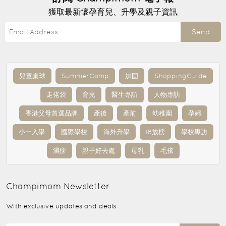
獲取最新懷孕育兒、升學及親子資訊
Send
兒童桌球
SummerCamp
加固
ShoppingGuide
走佬袋
育兒
醫生專訪
人物專訪
香港父母首選品牌
產後
產前
幼稚園
孕婦
小一入學
國際學校
海外升學
IB放榜
學校專訪
濕疹
親子好去處
母乳
毛孩
Champimom
Newsletter
With exclusive updates and deals