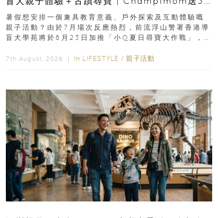
盲犬親子體驗＋古蹟尋寶 | Champimom送3
組免費名額
暑假想安排一個兼具教育意義、戶外探索及互動體驗嘅
親子活動？由於7月場次反應熱烈，前流浮山警署香港導
盲犬學苑將於8月23日加推「小Q夏日尋寶大作戰」，家
長與小朋友可以走進前流浮山警署...
In
LIFESTYLE
/
親子活動
7th August, 2026 ｜