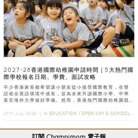
2027-28香港國際幼稚園申請時間｜5大熱門國
際學校報名日期、學費、面試攻略
不少香港家長都希望讓小朋友從小接受國際教育，在雙
語或全英語環境中成長，並為未來升讀國際小學、中學
甚至海外大學做好準備。然而，香港熱門國際幼稚園競
爭激烈，大部分學校會於入學前約一年開始接受申請...
In
EDUCATION
/
OPEN DAY & SCHOOL EVENTS
27th July, 2026 ｜
訂閱
Champimom
電子報