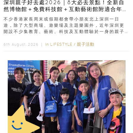
深圳親子好去處2026｜8大必去景點！全新自
然博物館＋免費科技館＋互動藝術館附適合年
齡、交通、門票、開放時間
不少香港家長周末或假期都會帶小朋友北上深圳一日
遊，除了大型商場、遊樂場及主題樂園外，近年深圳更
開設不少集教育、藝術、科技及互動體驗於一身的親子
好去處！暑假唔想再行商場...
In
LIFESTYLE
/
親子活動
6th August, 2026 ｜