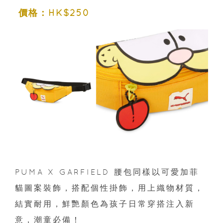
價格：HK$250
PUMA X GARFIELD 腰包同樣以可愛加菲
貓圖案裝飾，搭配個性掛飾，用上織物材質，
結實耐用，鮮艷顏色為孩子日常穿搭注入新
意，潮童必備！