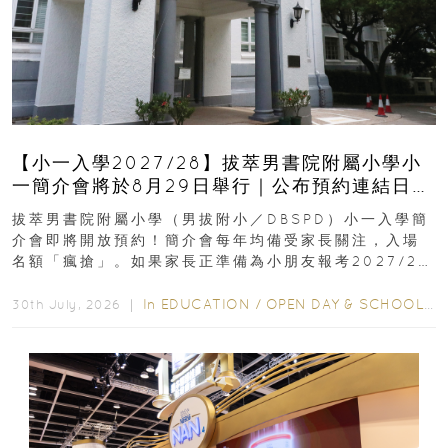
【小一入學2027/28】拔萃男書院附屬小學小
一簡介會將於8月29日舉行｜公布預約連結日期
｜更設有網上重溫
拔萃男書院附屬小學（男拔附小／DBSPD）小一入學簡
介會即將開放預約！簡介會每年均備受家長關注，入場
名額「瘋搶」。如果家長正準備為小朋友報考2027/28
學年小一，想...
In
EDUCATION
/
OPEN DAY & SCHOOL EVENTS
30th July, 2026 ｜