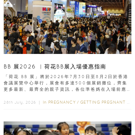
BB 展2026 ︳荷花BB展入場優惠指南
「荷花 BB 展」將於2026年7月30日至8月2日於香港
會議展覽中心舉行，展會有多達500個展銷攤位，齊集
更多最新、最齊全的親子資訊，各位準爸媽在入場前應
先閱讀購物指南...
In
PREGNANCY
/
GETTING PREGNANT
/
P
28th July, 2026 ｜