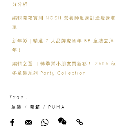
分分析
編輯開箱實測 NOSH 營養師度身訂造瘦身餐
單
新年衫｜精選 7 大品牌虎賀年 BB 童裝去拜
年！
編輯之選 ︳轉季幫小朋友買新衫！ ZARA 秋
冬童裝系列 Party Collection
Tags :
童裝
/
開箱
/
PUMA