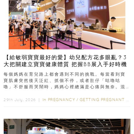
【給敏弱寶寶最好的愛】幼兒配方花多眼亂？3
大把關建立寶寶健康體質 把握BB展入手好時機
每個媽媽在育兒路上都會遇到不同的挑戰。每當看到寶
寶肌膚突然後天泛紅、抓個不停，或者肚仔「咕嚕咕
嚕」不舒服而哭鬧時，媽媽心裡總滿是心痛與無奈。混
合餵養揀奶粉？選擇幼兒配...
In
PREGNANCY
/
GETTING PREGNANT
/
P
29th July, 2026 ｜