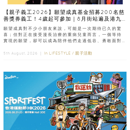
【親子義工2026】願望成真基金招募200名慈
善獎券義工！4歲起可參加｜8月街站遍及港九
新界
願望成真對不少小朋友來說，可能是一次期待已久的驚
喜；但對正在接受漫長治療的重病兒童而言，一個等待
實現的願望，卻可以成為陪伴他們走過低谷、勇敢面對
逆境的重要力量。▲ 願...
In
LIFESTYLE
/
親子活動
5th August, 2026 ｜