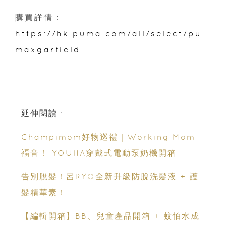
購買詳情：
https://hk.puma.com/all/select/pu
maxgarfield
延伸閱讀 :
Champimom好物巡禮｜Working Mom
褔音！ YOUHA穿戴式電動泵奶機開箱
告別脫髮！呂RYO全新升級防脫洗髮液 + 護
髮精華素！
【編輯開箱】BB、兒童產品開箱 + 蚊怕水成