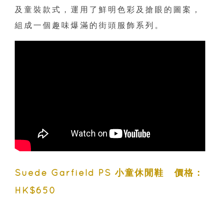
及童裝款式，運用了鮮明色彩及搶眼的圖案，
組成⼀個趣味爆滿的街頭服飾系列。
Suede Garfield PS 小童休閒鞋 價格：
HK$650