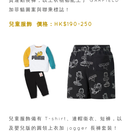
質運動長褲，以上衣物都配上了 GARFIELD
加菲貓圖案與聯乘標誌！
兒童服飾 價格：HK$190-250
兒童服飾備有 T-shirt、連帽衞衣、短褲，以
及嬰兒版的圓領上衣加 jogger 長褲套裝！