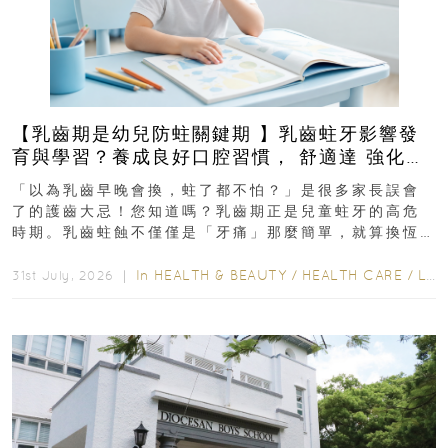
【乳齒期是幼兒防蛀關鍵期 】乳齒蛀牙影響發
育與學習？養成良好口腔習慣， 舒適達 強化琺
瑯質 兒童牙膏防護指南
「以為乳齒早晚會換，蛀了都不怕？」是很多家長誤會
了的護齒大忌！您知道嗎？乳齒期正是兒童蛀牙的高危
時期。乳齒蛀蝕不僅僅是「牙痛」那麼簡單，就算換恆
齒也有影響！後果將如骨牌效應般...
In
HEALTH & BEAUTY
/
HEALTH CARE
/
LIFESTYLE
31st July, 2026 ｜