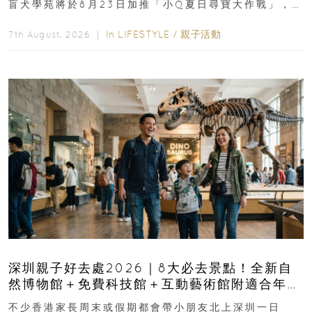
盲犬學苑將於8月23日加推「小Q夏日尋寶大作戰」，家
長與小朋友可以走進前流浮山警署...
In
LIFESTYLE
/
親子活動
7th August, 2026 ｜
深圳親子好去處2026｜8大必去景點！全新自
然博物館＋免費科技館＋互動藝術館附適合年
齡、交通、門票、開放時間
不少香港家長周末或假期都會帶小朋友北上深圳一日