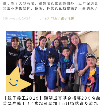
遊，除了大型商場、遊樂場及主題樂園外，近年深圳更
開設不少集教育、藝術、科技及互動體驗於一身的親子
好去處！暑假唔想再行商場...
In
LIFESTYLE
/
親子活動
6th August, 2026 ｜
【親子義工2026】願望成真基金招募200名慈
善獎券義工！4歲起可參加｜8月街站遍及港九