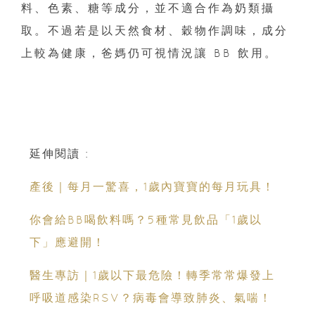
料、色素、糖等成分，並不適合作為奶類攝
取。不過若是以天然食材、穀物作調味，成分
上較為健康，爸媽仍可視情況讓 BB 飲用。
延伸閱讀 :
產後｜每月一驚喜，1歲內寶寶的每月玩具！
你會給BB喝飲料嗎？5種常見飲品「1歲以
下」應避開！
醫生專訪｜1歲以下最危險！轉季常常爆發上
呼吸道感染RSV？病毒會導致肺炎、氣喘！