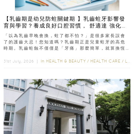
【乳齒期是幼兒防蛀關鍵期 】乳齒蛀牙影響發
育與學習？養成良好口腔習慣， 舒適達 強化琺
瑯質 兒童牙膏防護指南
「以為乳齒早晚會換，蛀了都不怕？」是很多家長誤會
了的護齒大忌！您知道嗎？乳齒期正是兒童蛀牙的高危
時期。乳齒蛀蝕不僅僅是「牙痛」那麼簡單，就算換恆
齒也有影響！後果將如骨牌效應般...
In
HEALTH & BEAUTY
/
HEALTH CARE
/
LIFESTYLE
31st July, 2026 ｜