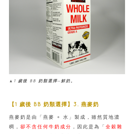
▲1 歲後 BB 奶類選擇─鮮奶。
【1 歲後 BB 奶類選擇】3. 燕麥奶
燕麥奶是由「燕麥 + 水」製成，雖然質地濃
稠，
卻不含任何牛奶成分
，因此是為「
全穀雜