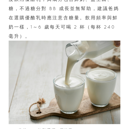
糖，不過糖分對 BB 成長並無幫助，建議爸媽
在選購優酪乳時應注意含糖量。飲用頻率與鮮
奶一樣，1～6 歲每天可喝 2 杯（每杯 240
毫升）。