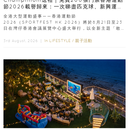
節2026載譽歸來：一次睇盡匹克球、新興運
動、街舞比賽＋逾百運動品牌展覽
全港大型運動盛事——香港運動節
2026（SPORTFEST HK 2026）將於8月21日至23
日在灣仔香港會議展覽中心盛大舉行，以全新主題「敢
運動大排檔」登場，集合...
In
LIFESTYLE
/
親子活動
3rd August, 2026 ｜