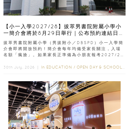
【小一入學2027/28】拔萃男書院附屬小學小
一簡介會將於8月29日舉行｜公布預約連結日期
｜更設有網上重溫
拔萃男書院附屬小學（男拔附小／DBSPD）小一入學簡
介會即將開放預約！簡介會每年均備受家長關注，入場
名額「瘋搶」。如果家長正準備為小朋友報考2027/28
學年小一，想...
In
EDUCATION
/
OPEN DAY & SCHOOL EVENTS
30th July, 2026 ｜