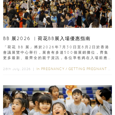
BB 展2026 ︳荷花BB展入場優惠指南
「荷花 BB 展」將於2026年7月30日至8月2日於香港
會議展覽中心舉行，展會有多達500個展銷攤位，齊集
更多最新、最齊全的親子資訊，各位準爸媽在入場前應
先閱讀購物指南...
In
PREGNANCY
/
GETTING PREGNANT
/
P
28th July, 2026 ｜