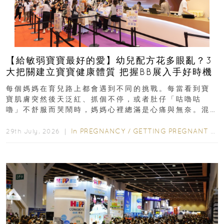
【給敏弱寶寶最好的愛】幼兒配方花多眼亂？3
大把關建立寶寶健康體質 把握BB展入手好時機
每個媽媽在育兒路上都會遇到不同的挑戰。每當看到寶
寶肌膚突然後天泛紅、抓個不停，或者肚仔「咕嚕咕
嚕」不舒服而哭鬧時，媽媽心裡總滿是心痛與無奈。混
合餵養揀奶粉？選擇幼兒配...
In
PREGNANCY
/
GETTING PREGNANT
/
P
29th July, 2026 ｜