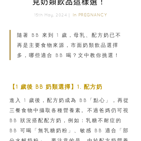
見奶類飲品這樣選！
In
PREGNANCY
15th May, 2024｜
隨著 BB 來到 1 歲，母乳、配方奶已不
再是主要食物來源，市面奶類飲品選擇
多，哪些適合 BB 喝？文中教你挑選！
【1 歲後 BB 奶類選擇】1. 配方奶
進入 1 歲後，配方奶成為 BB「點心」，再從
三餐食物中攝取各種營養素。不過爸媽仍可視
BB 狀況搭配配方奶，例如：乳糖不耐症的
BB 可喝「無乳糖奶粉」、敏感 BB 適合「部
分水解奶粉」。要注意的是，由於配方奶營養