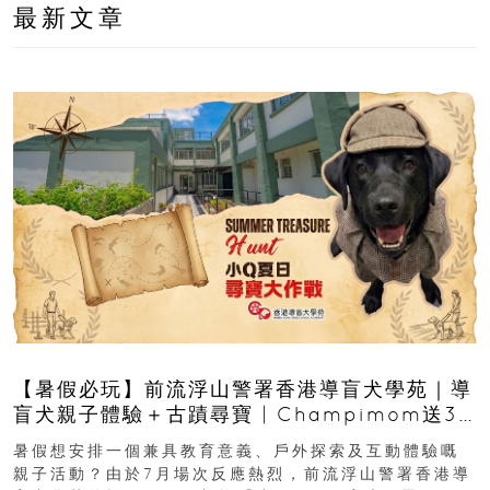
最新文章
【暑假必玩】前流浮山警署香港導盲犬學苑｜導
盲犬親子體驗＋古蹟尋寶 | Champimom送3
組免費名額
暑假想安排一個兼具教育意義、戶外探索及互動體驗嘅
親子活動？由於7月場次反應熱烈，前流浮山警署香港導