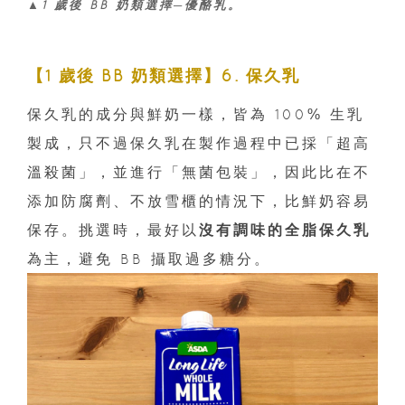
▲1 歲後 BB 奶類選擇─優酪乳。
【1 歲後 BB 奶類選擇】6. 保久乳
保久乳的成分與鮮奶一樣，皆為 100% 生乳
製成，只不過保久乳在製作過程中已採「超高
溫殺菌」，並進行「無菌包裝」，因此比在不
添加防腐劑、不放雪櫃的情況下，比鮮奶容易
保存。挑選時，最好以
沒有調味的全脂保久乳
為主，避免 BB 攝取過多糖分。