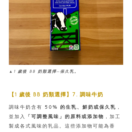
▲1 歲後 BB 奶類選擇─保久乳。
【1 歲後 BB 奶類選擇】7. 調味牛奶
調味牛奶含有
50% 的生乳、鮮奶或保久乳
，
並加入
「可調整風味」的原料或添加物
，加工
製成各式風味的乳品。這些添加物可能為香