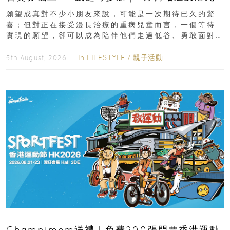
新界
願望成真對不少小朋友來說，可能是一次期待已久的驚
喜；但對正在接受漫長治療的重病兒童而言，一個等待
實現的願望，卻可以成為陪伴他們走過低谷、勇敢面對
逆境的重要力量。▲ 願...
In
LIFESTYLE
/
親子活動
5th August, 2026 ｜
Champimom送禮｜免費200張門票香港運動