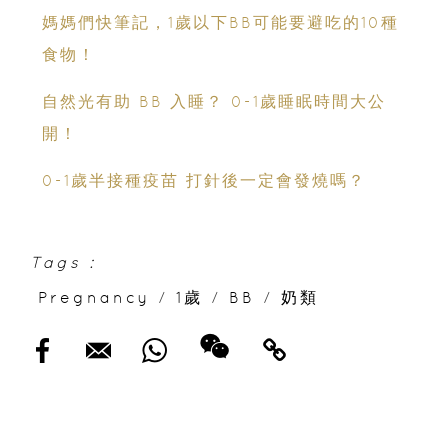
媽媽們快筆記，1歲以下BB可能要避吃的10種
食物！
自然光有助 BB 入睡？ 0-1歲睡眠時間大公
開！
0-1歲半接種疫苗 打針後一定會發燒嗎？
Tags :
Pregnancy
/
1歲
/
BB
/
奶類