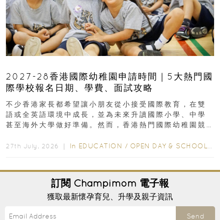
2027-28香港國際幼稚園申請時間｜5大熱門國
際學校報名日期、學費、面試攻略
不少香港家長都希望讓小朋友從小接受國際教育，在雙
語或全英語環境中成長，並為未來升讀國際小學、中學
甚至海外大學做好準備。然而，香港熱門國際幼稚園競
爭激烈，大部分學校會於入學前約一年開始接受申請...
In
EDUCATION
/
OPEN DAY & SCHOOL EVENTS
27th July, 2026 ｜
訂閱
Champimom
電子報
獲取最新懷孕育兒、升學及親子資訊
Send