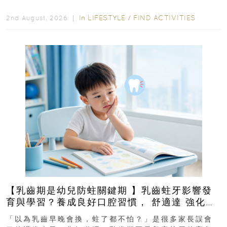
In
LIFESTYLE
/
FIND ACTIVITIES
2nd August, 2026 ｜
【乳齒期是幼兒防蛀關鍵期 】乳齒蛀牙影響發
育與學習？養成良好口腔習慣， 舒適達 強化琺
瑯質 兒童牙膏防護指南
「以為乳齒早晚會換，蛀了都不怕？」是很多家長誤會