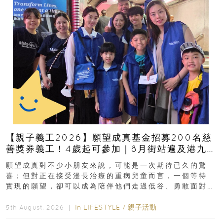
【親子義工2026】願望成真基金招募200名慈
善獎券義工！4歲起可參加｜8月街站遍及港九
新界
願望成真對不少小朋友來說，可能是一次期待已久的驚
喜；但對正在接受漫長治療的重病兒童而言，一個等待
實現的願望，卻可以成為陪伴他們走過低谷、勇敢面對
逆境的重要力量。▲ 願...
In
LIFESTYLE
/
親子活動
5th August, 2026 ｜