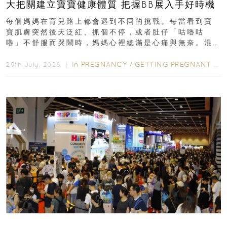
大把關建立寶寶健康體質 把握BB展入手好時機
每個媽媽在育兒路上都會遇到不同的挑戰。每當看到寶
寶肌膚突然後天泛紅、抓個不停，或者肚仔「咕嚕咕
嚕」不舒服而哭鬧時，媽媽心裡總滿是心痛與無奈。混
合餵養揀奶粉？選擇幼兒配...
In
PREGNANCY
/
GETTING PREGNANT
/
P
29th July, 2026 ｜