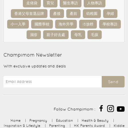
走佬袋
育兒
醫生專訪
人物專訪
香港父母首選品牌
產後
產前
幼稚園
孕婦
小一入學
國際學校
海外升學
IB放榜
學校專訪
濕疹
親子好去處
母乳
毛孩
Champimom
Newsletter
With exclusive updates and deals
Send
Follow Champimom :
Home
|
Pregnancy
|
Education
|
Health & Beauty
|
Inspiration & Lifestyle
|
Parenting
|
HK Parents Award
|
Kiddie