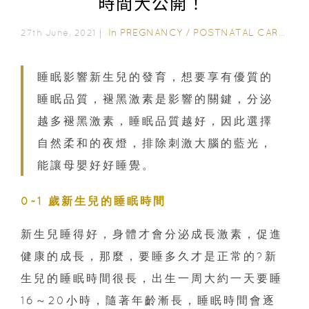
時間大公開！
In
PREGNANCY
/
POSTNATAL CARE
/
6-
27th June, 2021｜
睡眠影響新生兒的發育，想要享有優質的
睡眠品質，褪黑激素是影響的關鍵，分泌
越多褪黑激素，睡眠品質越好，因此選擇
自然柔和的夜燈，排除刺激大腦的藍光，
能讓母嬰好好睡覺。
0~1 歲新生兒的睡眠時間
新生兒睡得好，身體才會分泌成長激素，促進
健康的成長，那麼，要睡多久才是正常的?新
生兒的睡眠時間很長，出生一周大約一天要睡
16～20小時，隨著年齡漸長，睡眠時間會逐