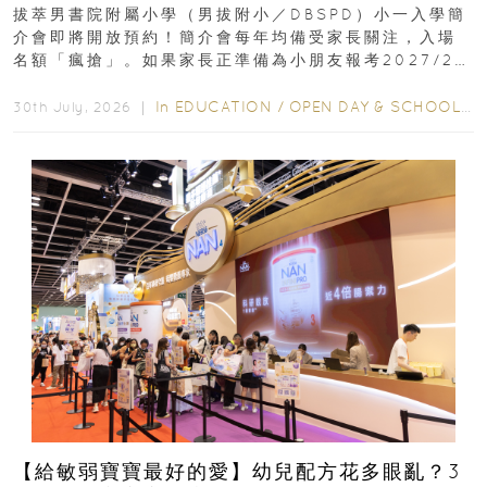
｜更設有網上重溫
拔萃男書院附屬小學（男拔附小／DBSPD）小一入學簡
介會即將開放預約！簡介會每年均備受家長關注，入場
名額「瘋搶」。如果家長正準備為小朋友報考2027/28
學年小一，想...
In
EDUCATION
/
OPEN DAY & SCHOOL EVENTS
30th July, 2026 ｜
【給敏弱寶寶最好的愛】幼兒配方花多眼亂？3