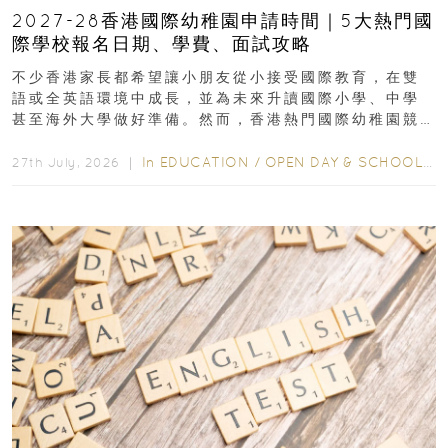
2027-28香港國際幼稚園申請時間｜5大熱門國
際學校報名日期、學費、面試攻略
不少香港家長都希望讓小朋友從小接受國際教育，在雙
語或全英語環境中成長，並為未來升讀國際小學、中學
甚至海外大學做好準備。然而，香港熱門國際幼稚園競
爭激烈，大部分學校會於入學前約一年開始接受申請...
In
EDUCATION
/
OPEN DAY & SCHOOL EVENTS
27th July, 2026 ｜