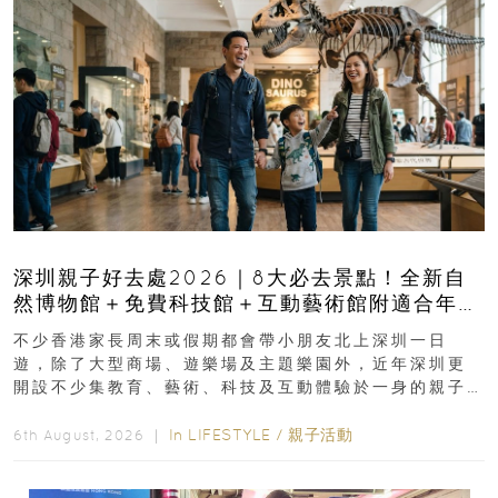
深圳親子好去處2026｜8大必去景點！全新自
然博物館＋免費科技館＋互動藝術館附適合年
齡、交通、門票、開放時間
不少香港家長周末或假期都會帶小朋友北上深圳一日
遊，除了大型商場、遊樂場及主題樂園外，近年深圳更
開設不少集教育、藝術、科技及互動體驗於一身的親子
好去處！暑假唔想再行商場...
In
LIFESTYLE
/
親子活動
6th August, 2026 ｜