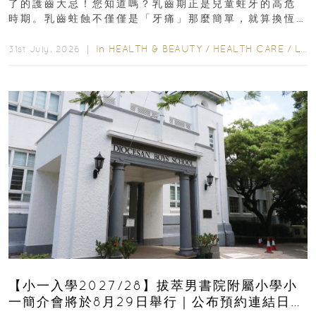
了的護齒大忌！您知道嗎？乳齒期正是兒童蛀牙的高危
時期。乳齒蛀蝕不僅僅是「牙痛」那麼簡單，就算換恆
齒也有影響！後果將如骨牌效應般...
In
HEALTH & BEAUTY
/
HEALTH CARE
/
LIFESTYLE
31st July, 2026 ｜
【小一入學2027/28】拔萃男書院附屬小學小
一簡介會將於8月29日舉行｜公布預約連結日期