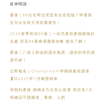
延伸閱讀 :
產後｜BB出生時沒哭恐有生命危險？即看新
生兒出生時大哭的重要性！
2026春季荷花BB展｜一站式產前產後購物好
去處 荷花BB展會場優惠攻略 搶先了解！
產後｜21道上奶追奶湯水食譜，讓你的母乳源
源不絕！
立即報名｜Champimom孕媽媽產前講座
🤰🏻2025年11月載譽歸來
孕期到產後 媽媽全方位安心首選 馬百良3大
保健品守護腸道、養胎、上奶