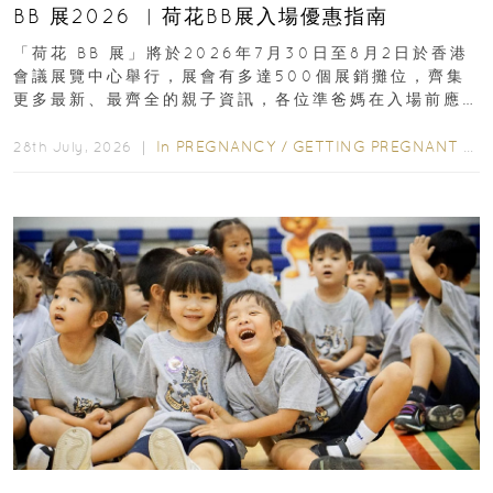
BB 展2026 ︳荷花BB展入場優惠指南
「荷花 BB 展」將於2026年7月30日至8月2日於香港
會議展覽中心舉行，展會有多達500個展銷攤位，齊集
更多最新、最齊全的親子資訊，各位準爸媽在入場前應
先閱讀購物指南...
In
PREGNANCY
/
GETTING PREGNANT
/
P
28th July, 2026 ｜