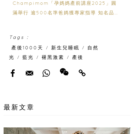
Champimom「孕媽媽產前講座2025」圓
滿舉行 逾500名準爸媽獲專家指導 知名品牌
助力育兒準備
Tags :
產後1000天
/
新生兒睡眠
/
自然
光
/
藍光
/
褪黑激素
/
產後
最新文章