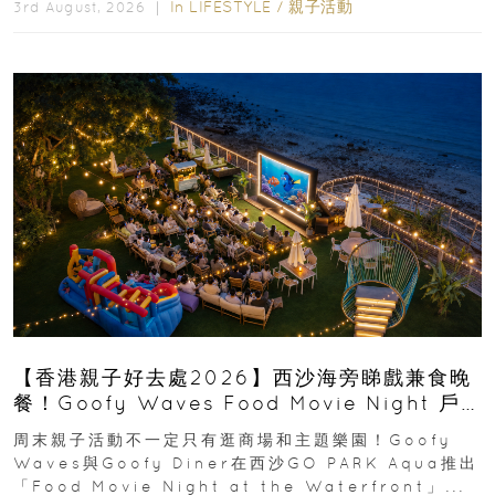
In
LIFESTYLE
/
親子活動
3rd August, 2026 ｜
【香港親子好去處2026】西沙海旁睇戲兼食晚
餐！Goofy Waves Food Movie Night 戶
外影院逢週末登場
周末親子活動不一定只有逛商場和主題樂園！Goofy
Waves與Goofy Diner在西沙GO PARK Aqua推出
「Food Movie Night at the Waterfront」...