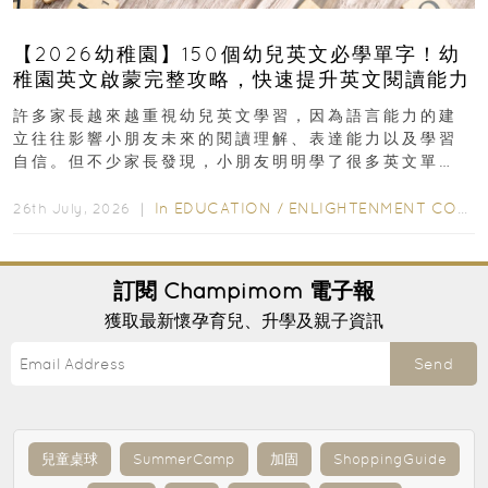
【2026幼稚園】150個幼兒英文必學單字！幼
稚園英文啟蒙完整攻略，快速提升英文閱讀能力
許多家長越來越重視幼兒英文學習，因為語言能力的建
立往往影響小朋友未來的閱讀理解、表達能力以及學習
自信。但不少家長發現，小朋友明明學了很多英文單
字，真正開始閱讀英文故事書時，仍然容易卡住...
In
EDUCATION
/
ENLIGHTENMENT CORNER
26th July, 2026 ｜
訂閱
Champimom
電子報
獲取最新懷孕育兒、升學及親子資訊
Send
兒童桌球
SummerCamp
加固
ShoppingGuide