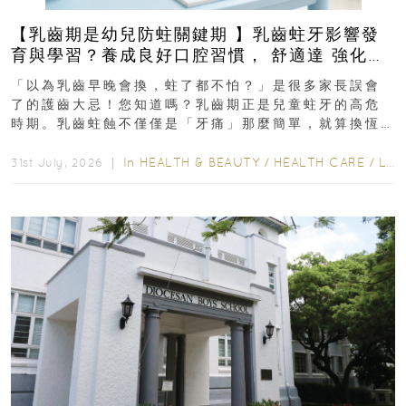
【乳齒期是幼兒防蛀關鍵期 】乳齒蛀牙影響發
育與學習？養成良好口腔習慣， 舒適達 強化琺
瑯質 兒童牙膏防護指南
「以為乳齒早晚會換，蛀了都不怕？」是很多家長誤會
了的護齒大忌！您知道嗎？乳齒期正是兒童蛀牙的高危
時期。乳齒蛀蝕不僅僅是「牙痛」那麼簡單，就算換恆
齒也有影響！後果將如骨牌效應般...
In
HEALTH & BEAUTY
/
HEALTH CARE
/
LIFESTYLE
31st July, 2026 ｜