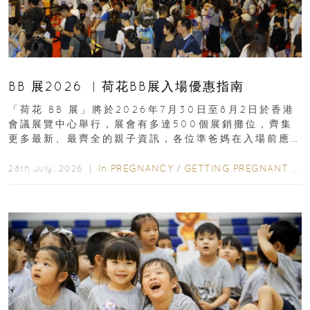
BB 展2026 ︳荷花BB展入場優惠指南
「荷花 BB 展」將於2026年7月30日至8月2日於香港
會議展覽中心舉行，展會有多達500個展銷攤位，齊集
更多最新、最齊全的親子資訊，各位準爸媽在入場前應
先閱讀購物指南...
In
PREGNANCY
/
GETTING PREGNANT
/
P
28th July, 2026 ｜