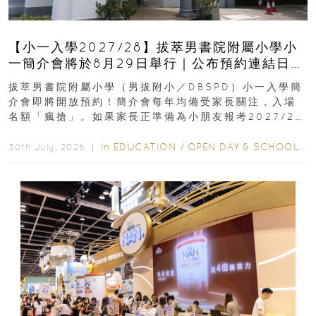
【小一入學2027/28】拔萃男書院附屬小學小
一簡介會將於8月29日舉行｜公布預約連結日期
｜更設有網上重溫
拔萃男書院附屬小學（男拔附小／DBSPD）小一入學簡
介會即將開放預約！簡介會每年均備受家長關注，入場
名額「瘋搶」。如果家長正準備為小朋友報考2027/28
學年小一，想...
In
EDUCATION
/
OPEN DAY & SCHOOL EVENTS
30th July, 2026 ｜