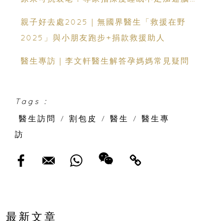
老化及中風
親子好去處2025｜無國界醫生「救援在野
2025」與小朋友跑步+捐款救援助人
醫生專訪｜李文軒醫生解答孕媽媽常見疑問
Tags :
醫生訪問
/
割包皮
/
醫生
/
醫生專
訪
最新文章