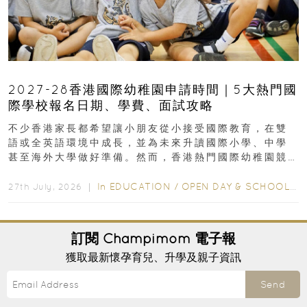
2027-28香港國際幼稚園申請時間｜5大熱門國
際學校報名日期、學費、面試攻略
不少香港家長都希望讓小朋友從小接受國際教育，在雙
語或全英語環境中成長，並為未來升讀國際小學、中學
甚至海外大學做好準備。然而，香港熱門國際幼稚園競
爭激烈，大部分學校會於入學前約一年開始接受申請...
In
EDUCATION
/
OPEN DAY & SCHOOL EVENTS
27th July, 2026 ｜
訂閱
Champimom
電子報
獲取最新懷孕育兒、升學及親子資訊
Send