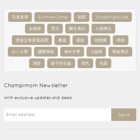
兒童桌球
SummerCamp
加固
ShoppingGuide
走佬袋
育兒
醫生專訪
人物專訪
香港父母首選品牌
產後
產前
幼稚園
孕婦
小一入學
國際學校
海外升學
IB放榜
學校專訪
濕疹
親子好去處
母乳
毛孩
Champimom
Newsletter
With exclusive updates and deals
Send