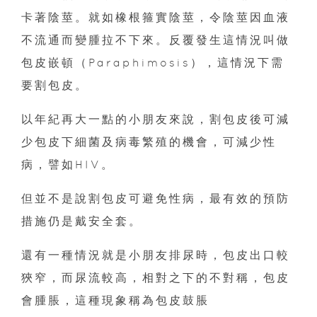
卡著陰莖。就如橡根箍實陰莖，令陰莖因血液
不流通而變腫拉不下來。反覆發生這情況叫做
包皮嵌頓（Paraphimosis），這情況下需
要割包皮。
以年紀再大一點的小朋友來說，割包皮後可減
少包皮下細菌及病毒繁殖的機會，可減少性
病，譬如HIV。
但並不是說割包皮可避免性病，最有效的預防
措施仍是戴安全套。
還有一種情況就是小朋友排尿時，包皮出口較
狹窄，而尿流較高，相對之下的不對稱，包皮
會腫脹，這種現象稱為包皮鼓脹