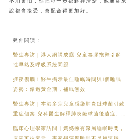
不用害怕，你把每一步都解釋清楚，他通常來
說都會接受，會配合得更加好。
延伸閱讀 :
醫生專訪｜港人網購成癮 兒童毒膠拖鞋引起
性早熟及呼吸系統問題
捱夜傷腦！醫生揭示最佳睡眠時間與1個睡眠
姿勢：錯過黃金期，補眠無效
醫生專訪｜本港多宗兒童感染肺炎鏈球菌引致
重症個案 兒科醫生解釋肺炎鏈球菌後遺症、
肺炎鏈球菌疫苗分別
臨床心理學家訪問｜媽媽擁有深層睡眠時間，
原來可抗衰老！專家指深度睡眠不足加速腦部