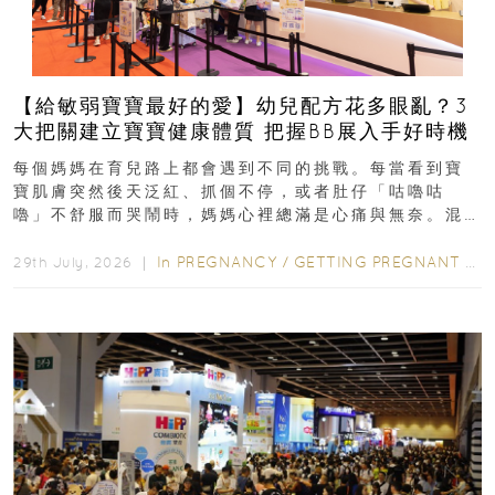
【給敏弱寶寶最好的愛】幼兒配方花多眼亂？3
大把關建立寶寶健康體質 把握BB展入手好時機
每個媽媽在育兒路上都會遇到不同的挑戰。每當看到寶
寶肌膚突然後天泛紅、抓個不停，或者肚仔「咕嚕咕
嚕」不舒服而哭鬧時，媽媽心裡總滿是心痛與無奈。混
合餵養揀奶粉？選擇幼兒配...
In
PREGNANCY
/
GETTING PREGNANT
/
P
29th July, 2026 ｜