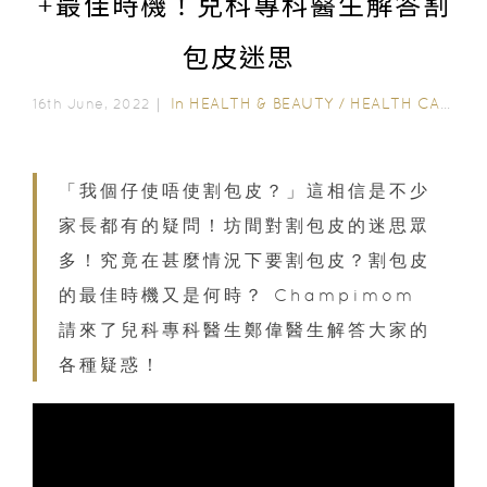
+最佳時機！兒科專科醫生解答割
包皮迷思
In
HEALTH & BEAUTY
/
HEALTH CARE
16th June, 2022｜
「我個仔使唔使割包皮？」這相信是不少
家長都有的疑問！坊間對割包皮的迷思眾
多！究竟在甚麼情況下要割包皮？割包皮
的最佳時機又是何時？ Champimom
請來了兒科專科醫生鄭偉醫生解答大家的
各種疑惑！