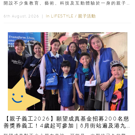
開設不少集教育、藝術、科技及互動體驗於一身的親子
好去處！暑假唔想再行商場...
In
LIFESTYLE
/
親子活動
6th August, 2026 ｜
【親子義工2026】願望成真基金招募200名慈
善獎券義工！4歲起可參加｜8月街站遍及港九
新界