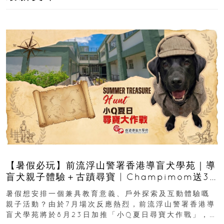
【暑假必玩】前流浮山警署香港導盲犬學苑｜導
盲犬親子體驗＋古蹟尋寶 | Champimom送3
組免費名額
暑假想安排一個兼具教育意義、戶外探索及互動體驗嘅
親子活動？由於7月場次反應熱烈，前流浮山警署香港導
盲犬學苑將於8月23日加推「小Q夏日尋寶大作戰」，家