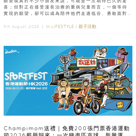
願望成真對不少小朋友來說，可能是一次期待已久的驚
喜；但對正在接受漫長治療的重病兒童而言，一個等待
實現的願望，卻可以成為陪伴他們走過低谷、勇敢面對
逆境的重要力量。▲ 願...
In
LIFESTYLE
/
親子活動
5th August, 2026 ｜
Champimom送禮｜免費200張門票香港運動
節2026載譽歸來：一次睇盡匹克球、新興運