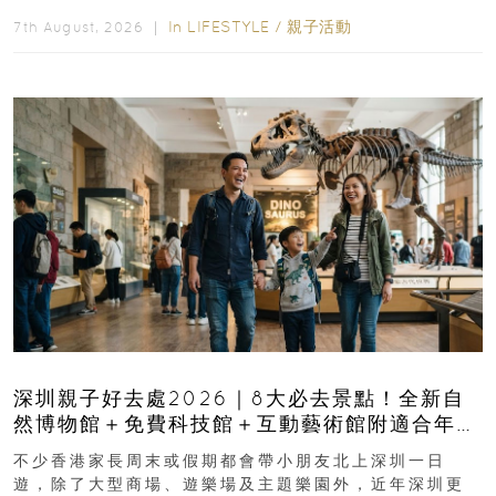
長與小朋友可以走進前流浮山警署...
In
LIFESTYLE
/
親子活動
7th August, 2026 ｜
深圳親子好去處2026｜8大必去景點！全新自
然博物館＋免費科技館＋互動藝術館附適合年
齡、交通、門票、開放時間
不少香港家長周末或假期都會帶小朋友北上深圳一日
遊，除了大型商場、遊樂場及主題樂園外，近年深圳更