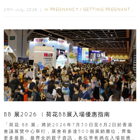
合餵養揀奶粉？選擇幼兒配...
In
PREGNANCY
/
GETTING PREGNANT
/
P
29th July, 2026 ｜
BB 展2026 ︳荷花BB展入場優惠指南
「荷花 BB 展」將於2026年7月30日至8月2日於香港
會議展覽中心舉行，展會有多達500個展銷攤位，齊集
更多最新、最齊全的親子資訊，各位準爸媽在入場前應