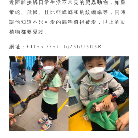
近距離接觸日常生活不常見的爬蟲動物，如皇
帝蛇、飛鼠、杜比亞蟑螂和豹紋蜥蝪等，同時
讓他知道不只可愛的貓狗值得被愛，世上的動
植物都要愛護。
網址：
https://bit.ly/3hU3R3K