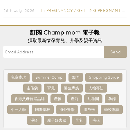
先閱讀購物指南...
In
PREGNANCY
/
GETTING PREGNANT
/
P
28th July, 2026 ｜
訂閱
Champimom
電子報
獲取最新懷孕育兒、升學及親子資訊
Send
兒童桌球
SummerCamp
加固
ShoppingGuide
走佬袋
育兒
醫生專訪
人物專訪
香港父母首選品牌
產後
產前
幼稚園
孕婦
小一入學
國際學校
海外升學
IB放榜
學校專訪
濕疹
親子好去處
母乳
毛孩