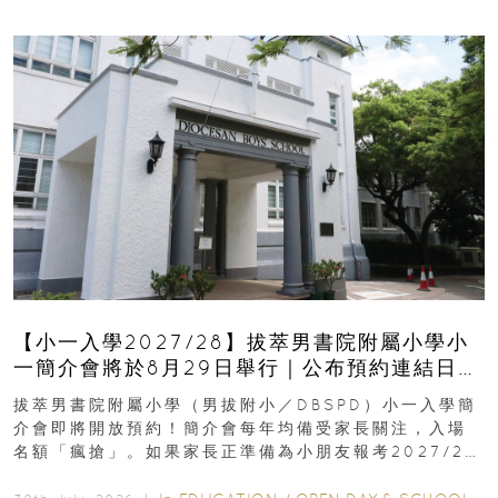
【小一入學2027/28】拔萃男書院附屬小學小
一簡介會將於8月29日舉行｜公布預約連結日期
｜更設有網上重溫
拔萃男書院附屬小學（男拔附小／DBSPD）小一入學簡
介會即將開放預約！簡介會每年均備受家長關注，入場
名額「瘋搶」。如果家長正準備為小朋友報考2027/28
學年小一，想...