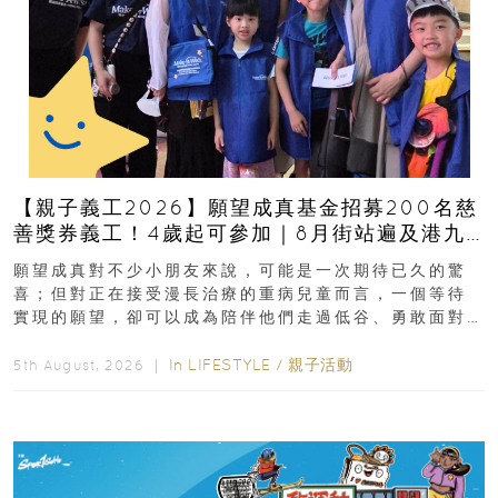
【親子義工2026】願望成真基金招募200名慈
善獎券義工！4歲起可參加｜8月街站遍及港九
新界
願望成真對不少小朋友來說，可能是一次期待已久的驚
喜；但對正在接受漫長治療的重病兒童而言，一個等待
實現的願望，卻可以成為陪伴他們走過低谷、勇敢面對
逆境的重要力量。▲ 願...
In
LIFESTYLE
/
親子活動
5th August, 2026 ｜