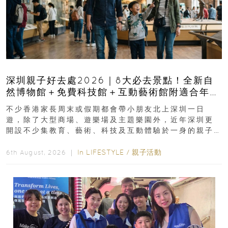
深圳親子好去處2026｜8大必去景點！全新自
然博物館＋免費科技館＋互動藝術館附適合年
齡、交通、門票、開放時間
不少香港家長周末或假期都會帶小朋友北上深圳一日
遊，除了大型商場、遊樂場及主題樂園外，近年深圳更
開設不少集教育、藝術、科技及互動體驗於一身的親子
好去處！暑假唔想再行商場...
In
LIFESTYLE
/
親子活動
6th August, 2026 ｜