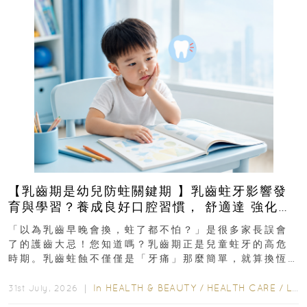
【乳齒期是幼兒防蛀關鍵期 】乳齒蛀牙影響發
育與學習？養成良好口腔習慣， 舒適達 強化琺
瑯質 兒童牙膏防護指南
「以為乳齒早晚會換，蛀了都不怕？」是很多家長誤會
了的護齒大忌！您知道嗎？乳齒期正是兒童蛀牙的高危
時期。乳齒蛀蝕不僅僅是「牙痛」那麼簡單，就算換恆
齒也有影響！後果將如骨牌效應般...
In
HEALTH & BEAUTY
/
HEALTH CARE
/
LIFESTYLE
31st July, 2026 ｜