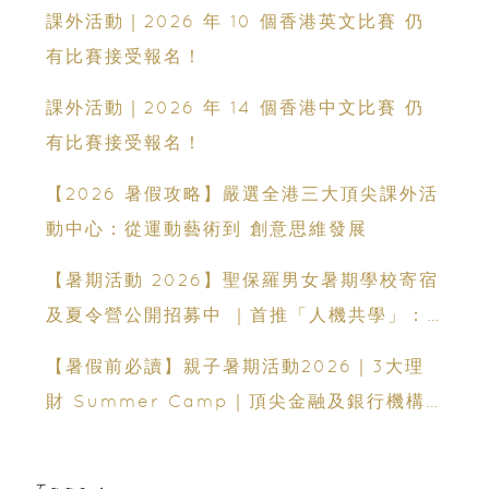
領袖能力
課外活動｜2026 年 10 個香港英文比賽 仍
有比賽接受報名！
課外活動｜2026 年 14 個香港中文比賽 仍
有比賽接受報名！
【2026 暑假攻略】嚴選全港三大頂尖課外活
動中心：從運動藝術到 創意思維發展
【暑期活動 2026】聖保羅男女暑期學校寄宿
及夏令營公開招募中 ｜首推「人機共學」：
聯乘蘇格蘭場專家、拍賣官｜10-14 歲必報的
【暑假前必讀】親子暑期活動2026｜3大理
領袖體驗營
財 Summer Camp｜頂尖金融及銀行機構
專家親授｜ Finpod｜ESF Explore｜理財
實驗室｜投委會理財教育體驗館