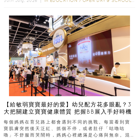
In
EDUCATION
/
OPEN DAY & SCHOOL EVENTS
30th July, 2026 ｜
【給敏弱寶寶最好的愛】幼兒配方花多眼亂？3
大把關建立寶寶健康體質 把握BB展入手好時機
每個媽媽在育兒路上都會遇到不同的挑戰。每當看到寶
寶肌膚突然後天泛紅、抓個不停，或者肚仔「咕嚕咕
嚕」不舒服而哭鬧時，媽媽心裡總滿是心痛與無奈。混