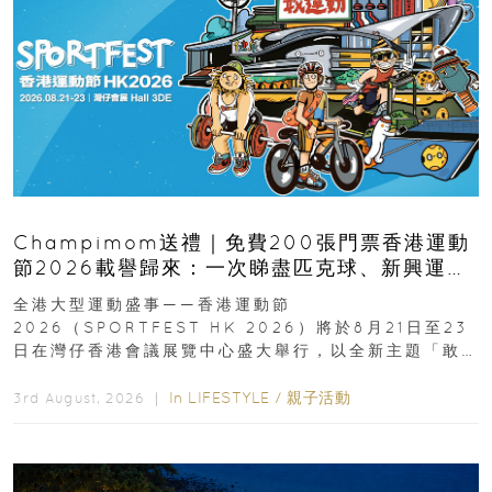
Champimom送禮｜免費200張門票香港運動
節2026載譽歸來：一次睇盡匹克球、新興運
動、街舞比賽＋逾百運動品牌展覽
全港大型運動盛事——香港運動節
2026（SPORTFEST HK 2026）將於8月21日至23
日在灣仔香港會議展覽中心盛大舉行，以全新主題「敢
運動大排檔」登場，集合...
In
LIFESTYLE
/
親子活動
3rd August, 2026 ｜