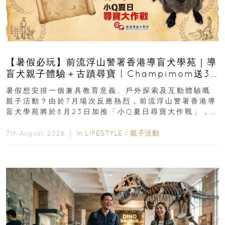
【暑假必玩】前流浮山警署香港導盲犬學苑｜導
盲犬親子體驗＋古蹟尋寶 | Champimom送3
組免費名額
暑假想安排一個兼具教育意義、戶外探索及互動體驗嘅
親子活動？由於7月場次反應熱烈，前流浮山警署香港導
盲犬學苑將於8月23日加推「小Q夏日尋寶大作戰」，家
長與小朋友可以走進前流浮山警署...
In
LIFESTYLE
/
親子活動
7th August, 2026 ｜