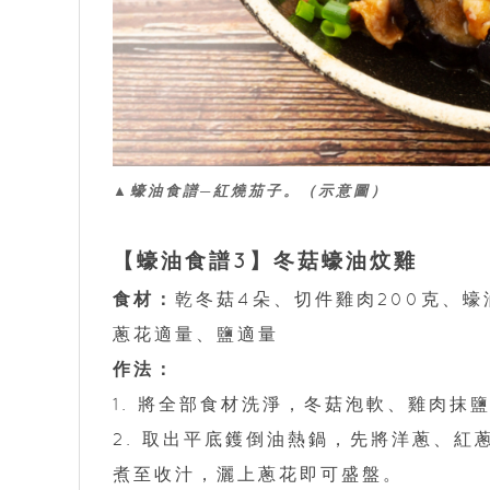
▲蠔油食譜─紅燒茄子。（示意圖）
【蠔油食譜3】冬菇蠔油炆雞
食材：
乾冬菇4朵、切件雞肉200克、蠔
蔥花適量、鹽適量
作法：
1. 將全部食材洗淨，冬菇泡軟、雞肉抹
2. 取出平底鑊倒油熱鍋，先將洋蔥、
煮至收汁，灑上蔥花即可盛盤。