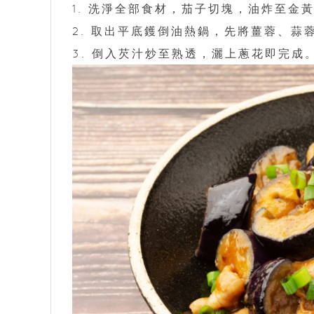
1. 洗淨全部食材，茄子切塊，油炸至金
2. 取出平底鑊倒油熱鍋，先將薑蓉、
3. 倒入芡汁炒至熟透，灑上蔥花即完成