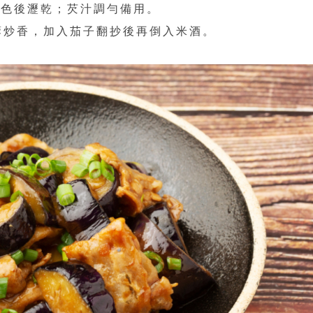
黃色後瀝乾；芡汁調勻備用。
蒜蓉炒香，加入茄子翻抄後再倒入米酒。
。