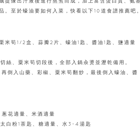
蠣提煉出汁液後進行熬煮而成，加上富含蛋白質、氨
品。至於蠔油要如何入菜，快看以下10道食譜推薦吧
栗米筍1/2盒、蒜瓣2片、蠔油1匙、醬油1匙、鹽適量
彩椒切絲、粟米筍切段後，全部入鍋汆燙並瀝乾備用。
香，再倒入山藥、彩椒、粟米筍翻炒，最後倒入蠔油、醬
、蔥花適量、米酒適量
、太白粉1茶匙、糖適量、水3-4湯匙