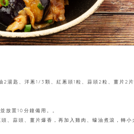
油2湯匙、洋蔥1/3顆、紅蔥頭1粒、蒜頭2粒、薑片2
鹽並放置10分鐘備用。。
紅蔥頭、蒜頭、薑片爆香，再加入雞肉、蠔油煮滾，轉小