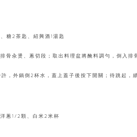
匙、糖2茶匙、紹興酒1湯匙
塊、排骨汆燙、蔥切段；取出料理盆將醃料調勻，倒入排
水少許，外鍋倒2杯水，蓋上蓋子後按下開關；待跳起，
洋蔥1/2顆、白米2米杯