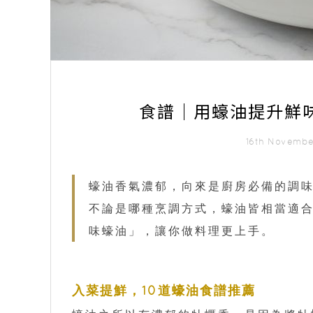
食譜｜用蠔油提升鮮味
16th Novemb
蠔油香氣濃郁，向來是廚房必備的調
不論是哪種烹調方式，蠔油皆相當適合
味蠔油」，讓你做料理更上手。
入菜提鮮，10道蠔油食譜推薦