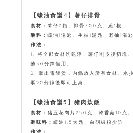
【蠔油食譜4】薯仔排骨
食材：
薯仔2顆、排骨300克、蔥1根
醃料：
蠔油1湯匙、生抽1湯匙、老抽1湯
作法：
1. 將全部食材洗乾淨，薯仔削皮後切
醃30分鐘備用。
2. 取出電飯煲，內鍋放入所有食材、
燜20分鐘後即可上桌。
【蠔油食譜5】豬肉炊飯
食材：
豬五花肉片250克、乾香菇10克、
調味料：
蠔油1.5大匙、白胡椒粉少許
作法：