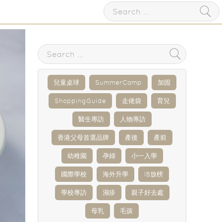
兒童桌球
SummerCamp
加固
ShoppingGuide
走佬袋
育兒
醫生專訪
人物專訪
香港父母首選品牌
產後
產前
幼稚園
孕婦
小一入學
國際學校
海外升學
IB放榜
學校專訪
濕疹
親子好去處
母乳
毛孩