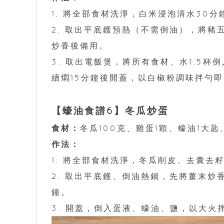
1. 將全部食材洗淨，白米浸泡清水30
2. 取出平底鑊預熱（不需倒油），將
炒香後備用。
3. 取出電飯煲，將所有食材、水1.5
續燜15分鐘後開蓋，以白椒粉調味拌勻
【蠔油食譜6】冬瓜炒蛋
食材：
冬瓜100克、雞蛋1顆、蠔油1大
作法：
1. 將全部食材洗淨，冬瓜削皮、去囊去
2. 取出平底鑊、倒油熱鍋，先將薑末
鐘。
3. 開蓋，倒入蛋液、蠔油、鹽，以大火