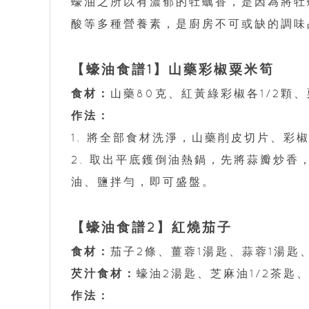
蠔油之所以有濃郁的牡蠣香，是因為將牡
酸等多種營養素，是廚房不可或缺的調味
【蠔油食譜1】山藥彩椒粟米筍
食材：
山藥80克、紅黃綠彩椒各1/2顆、
作法：
1. 將全部食材洗淨，山藥削皮切片、
2. 取出平底鑊倒油熱鍋，先將蒜瓣炒
油、鹽拌勻，即可盛盤。
【蠔油食譜2】紅燒茄子
食材：
茄子2條、薑蓉1湯匙、蒜蓉1湯匙
芡汁食材：
蠔油2湯匙、芝麻油1/2茶匙
作法：