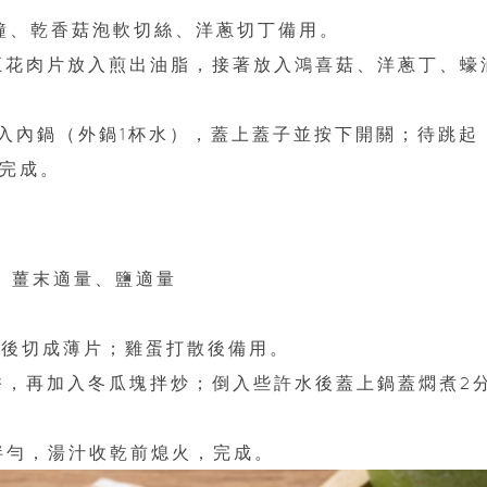
分鐘、乾香菇泡軟切絲、洋蔥切丁備用。
豬五花肉片放入煎出油脂，接著放入鴻喜菇、洋蔥丁、蠔
杯倒入內鍋（外鍋1杯水），蓋上蓋子並按下開關；待跳起
即完成。
匙、薑末適量、鹽適量
籽後切成薄片；雞蛋打散後備用。
炒香，再加入冬瓜塊拌炒；倒入些許水後蓋上鍋蓋燜煮2
拌勻，湯汁收乾前熄火，完成。