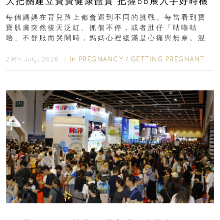
大把關建立寶寶健康體質 把握BB展入手好時機
每個媽媽在育兒路上都會遇到不同的挑戰。每當看到寶
寶肌膚突然後天泛紅、抓個不停，或者肚仔「咕嚕咕
嚕」不舒服而哭鬧時，媽媽心裡總滿是心痛與無奈。混
合餵養揀奶粉？選擇幼兒配...
In
PREGNANCY
/
GETTING PREGNANT
/
P
29th July, 2026 ｜