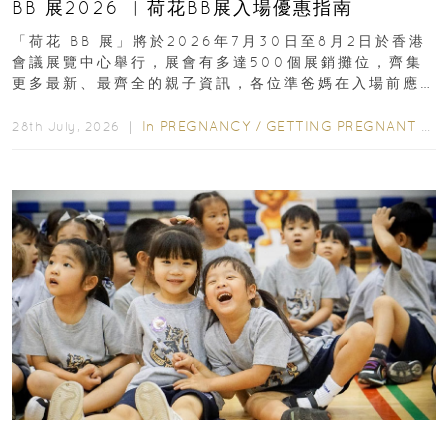
BB 展2026 ︳荷花BB展入場優惠指南
「荷花 BB 展」將於2026年7月30日至8月2日於香港
會議展覽中心舉行，展會有多達500個展銷攤位，齊集
更多最新、最齊全的親子資訊，各位準爸媽在入場前應
先閱讀購物指南...
In
PREGNANCY
/
GETTING PREGNANT
/
P
28th July, 2026 ｜