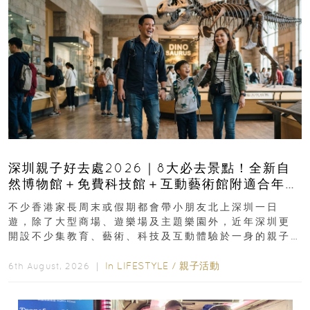
深圳親子好去處2026｜8大必去景點！全新自
然博物館＋免費科技館＋互動藝術館附適合年
齡、交通、門票、開放時間
不少香港家長周末或假期都會帶小朋友北上深圳一日
遊，除了大型商場、遊樂場及主題樂園外，近年深圳更
開設不少集教育、藝術、科技及互動體驗於一身的親子
好去處！暑假唔想再行商場...
In
LIFESTYLE
/
親子活動
6th August, 2026 ｜