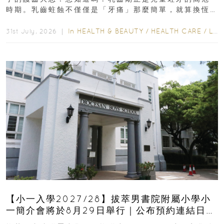
時期。乳齒蛀蝕不僅僅是「牙痛」那麼簡單，就算換恆
齒也有影響！後果將如骨牌效應般...
In
HEALTH & BEAUTY
/
HEALTH CARE
/
LIFESTYLE
31st July, 2026 ｜
【小一入學2027/28】拔萃男書院附屬小學小
一簡介會將於8月29日舉行｜公布預約連結日期
｜更設有網上重溫