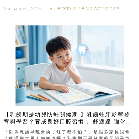
In
LIFESTYLE
/
FIND ACTIVITIES
2nd August, 2026 ｜
【乳齒期是幼兒防蛀關鍵期 】乳齒蛀牙影響發
育與學習？養成良好口腔習慣， 舒適達 強化琺
瑯質 兒童牙膏防護指南
「以為乳齒早晚會換，蛀了都不怕？」是很多家長誤會
了的護齒大忌！您知道嗎？乳齒期正是兒童蛀牙的高危