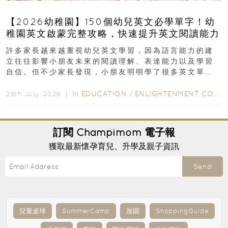
【2026幼稚園】150個幼兒英文必學單字！幼
稚園英文啟蒙完整攻略，快速提升英文閱讀能力
許多家長越來越重視幼兒英文學習，因為語言能力的建
立往往影響小朋友未來的閱讀理解、表達能力以及學習
自信。但不少家長發現，小朋友明明學了很多英文單
字，真正開始閱讀英文故事書時，仍然容易卡住...
In
EDUCATION
/
ENLIGHTENMENT CORNER
26th July, 2026 ｜
訂閱
Champimom
電子報
獲取最新懷孕育兒、升學及親子資訊
Send
兒童桌球
SummerCamp
加固
ShoppingGuide