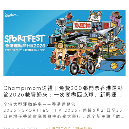
Champimom送禮｜免費200張門票香港運動
節2026載譽歸來：一次睇盡匹克球、新興運
動、街舞比賽＋逾百運動品牌展覽
全港大型運動盛事——香港運動節
2026（SPORTFEST HK 2026）將於8月21日至23
日在灣仔香港會議展覽中心盛大舉行，以全新主題「敢
運動大排檔」登場，集合...
In
LIFESTYLE
/
親子活動
3rd August, 2026 ｜