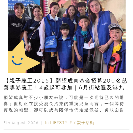
【親子義工2026】願望成真基金招募200名慈
善獎券義工！4歲起可參加｜8月街站遍及港九
新界
願望成真對不少小朋友來說，可能是一次期待已久的驚
喜；但對正在接受漫長治療的重病兒童而言，一個等待
實現的願望，卻可以成為陪伴他們走過低谷、勇敢面對
逆境的重要力量。▲ 願...
In
LIFESTYLE
/
親子活動
5th August, 2026 ｜