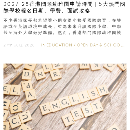
2027-28香港國際幼稚園申請時間｜5大熱門國
際學校報名日期、學費、面試攻略
不少香港家長都希望讓小朋友從小接受國際教育，在雙
語或全英語環境中成長，並為未來升讀國際小學、中學
甚至海外大學做好準備。然而，香港熱門國際幼稚園競
爭激烈，大部分學校會於入學前約一年開始接受申請...
In
EDUCATION
/
OPEN DAY & SCHOOL EVENTS
27th July, 2026 ｜