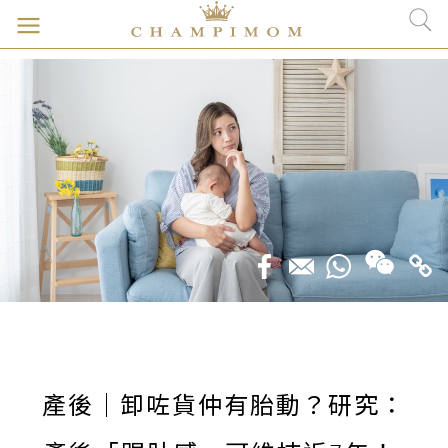
產後｜卸咗貨仲有胎動？研究：