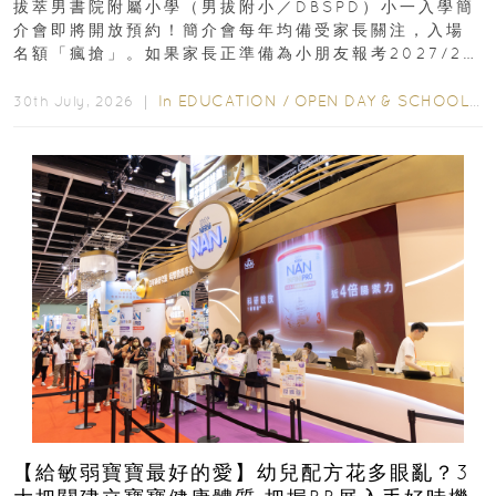
拔萃男書院附屬小學（男拔附小／DBSPD）小一入學簡
介會即將開放預約！簡介會每年均備受家長關注，入場
名額「瘋搶」。如果家長正準備為小朋友報考2027/28
學年小一，想...
In
EDUCATION
/
OPEN DAY & SCHOOL EVENTS
30th July, 2026 ｜
【給敏弱寶寶最好的愛】幼兒配方花多眼亂？3