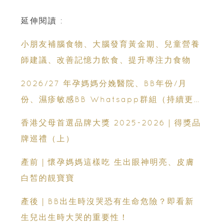
延伸閱讀 :
小朋友補腦食物、大腦發育黃金期、兒童營養
師建議、改善記憶力飲食、提升專注力食物
2026/27 年孕媽媽分娩醫院、BB年份/月
份、濕疹敏感BB Whatsapp群組（持續更
新）
香港父母首選品牌大獎 2025-2026｜得獎品
牌巡禮（上）
產前｜懷孕媽媽這樣吃 生出眼神明亮、皮膚
白皙的靚寶寶
產後｜BB出生時沒哭恐有生命危險？即看新
生兒出生時大哭的重要性！