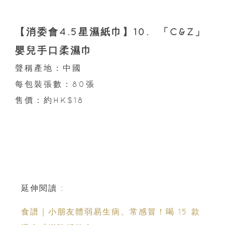
【消委會4.5星濕紙巾】10. 「C&Z」
嬰兒手口柔濕巾
聲稱產地：中國
每包裝張數：80張
售價：約HK$18
延伸閱讀 :
食譜｜小朋友體弱易生病、常感冒！喝 15 款