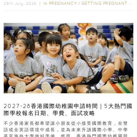
In
PREGNANCY
/
GETTING PREGNANT
/
P
28th July, 2026 ｜
2027-28香港國際幼稚園申請時間｜5大熱門國
際學校報名日期、學費、面試攻略
不少香港家長都希望讓小朋友從小接受國際教育，在雙
語或全英語環境中成長，並為未來升讀國際小學、中學
甚至海外大學做好準備。然而，香港熱門國際幼稚園競