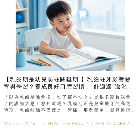
【乳齒期是幼兒防蛀關鍵期 】乳齒蛀牙影響發
育與學習？養成良好口腔習慣， 舒適達 強化琺
瑯質 兒童牙膏防護指南
「以為乳齒早晚會換，蛀了都不怕？」是很多家長誤會
了的護齒大忌！您知道嗎？乳齒期正是兒童蛀牙的高危
時期。乳齒蛀蝕不僅僅是「牙痛」那麼簡單，就算換恆
齒也有影響！後果將如骨牌效應般...
In
HEALTH & BEAUTY
/
HEALTH CARE
/
LIFESTYLE
31st July, 2026 ｜