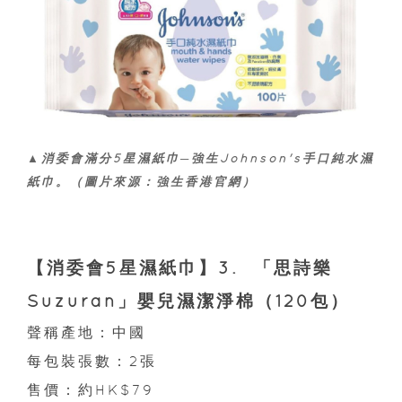
▲消委會滿分5星濕紙巾─強生Johnson's手口純水濕
紙巾。（圖片來源：強生香港官網）
【消委會5星濕紙巾】3. 「思詩樂
Suzuran」嬰兒濕潔淨棉（120包）
聲稱產地：中國
每包裝張數：2張
售價：約HK$79