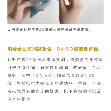
▲消委會針對市售20款個人護理濕紙巾做實測。
消委會公布測試報告 DAISO細菌量超標
針對市售20款濕紙巾做實測，消委會的測試項
目包含微生物、致敏性化學物、酸鹼值、含水
量等，其中「DAISO」細菌含量超近500
倍，對於抵抗力較低下的嬰幼兒、孕婦、年長
者來說恐有健康上的疑慮。以下為相關測試及
不合格樣本：