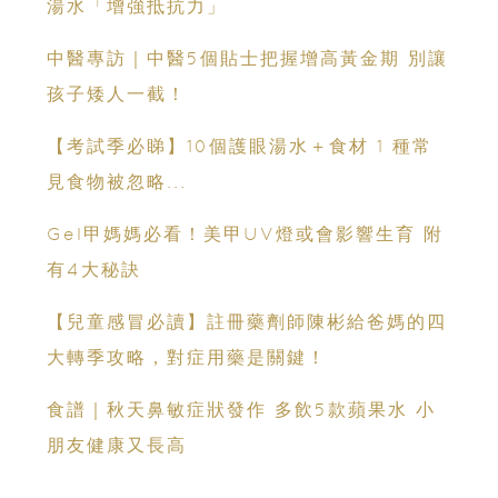
湯水「增強抵抗力」
中醫專訪｜中醫5個貼士把握增高黃金期 別讓
孩子矮人一截！
【考試季必睇】10個護眼湯水＋食材 1 種常
見食物被忽略...
Gel甲媽媽必看！美甲UV燈或會影響生育 附
有4大秘訣
【兒童感冒必讀】註冊藥劑師陳彬給爸媽的四
大轉季攻略，對症用藥是關鍵！
食譜｜秋天鼻敏症狀發作 多飲5款蘋果水 小
朋友健康又長高