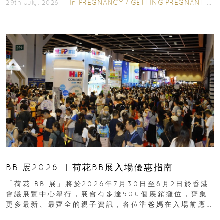
In
PREGNANCY
/
GETTING PREGNANT
/
P
29th July, 2026 ｜
BB 展2026 ︳荷花BB展入場優惠指南
「荷花 BB 展」將於2026年7月30日至8月2日於香港
會議展覽中心舉行，展會有多達500個展銷攤位，齊集
更多最新、最齊全的親子資訊，各位準爸媽在入場前應
先閱讀購物指南...