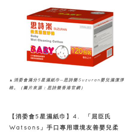
▲消委會滿分5星濕紙巾─思詩樂Suzuran嬰兒濕潔淨
棉。（圖片來源：思詩樂香港官網）
【消委會5星濕紙巾】4. 「屈臣氏
Watsons」手口專用環境友善嬰兒柔