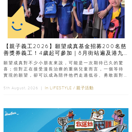
【親子義工2026】願望成真基金招募200名慈
善獎券義工！4歲起可參加｜8月街站遍及港九
新界
願望成真對不少小朋友來說，可能是一次期待已久的驚
喜；但對正在接受漫長治療的重病兒童而言，一個等待
實現的願望，卻可以成為陪伴他們走過低谷、勇敢面對
逆境的重要力量。▲ 願...
In
LIFESTYLE
/
親子活動
5th August, 2026 ｜