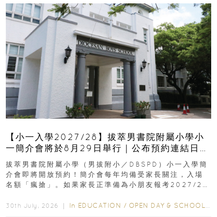
【小一入學2027/28】拔萃男書院附屬小學小
一簡介會將於8月29日舉行｜公布預約連結日期
｜更設有網上重溫
拔萃男書院附屬小學（男拔附小／DBSPD）小一入學簡
介會即將開放預約！簡介會每年均備受家長關注，入場
名額「瘋搶」。如果家長正準備為小朋友報考2027/28
學年小一，想...
In
EDUCATION
/
OPEN DAY & SCHOOL EVENTS
30th July, 2026 ｜