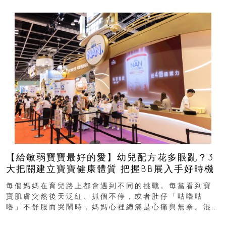
【給敏弱寶寶最好的愛】幼兒配方花多眼亂？3
大把關建立寶寶健康體質 把握BB展入手好時機
每個媽媽在育兒路上都會遇到不同的挑戰。每當看到寶
寶肌膚突然後天泛紅、抓個不停，或者肚仔「咕嚕咕
嚕」不舒服而哭鬧時，媽媽心裡總滿是心痛與無奈。混
合餵養揀奶粉？選擇幼兒配...