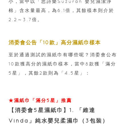
小，當中以「思詩樂Suzuran 嬰兒濕潔淨
棉」含水量最高，為6.1倍，其餘樣本則介於
2.2～3.7倍。
消委會公告「10款」高分濕紙巾樣本
至於通過測試的濕紙巾有哪些呢？消委會公布
10款獲高分的濕紙巾樣本，當中8款獲「滿分
5星」，其餘2款則為「4.5星」：
★
濕紙巾「滿分5星」推薦
【消委會5星濕紙巾】1. 「維達
Vinda」純水嬰兒柔濕巾（3包裝）