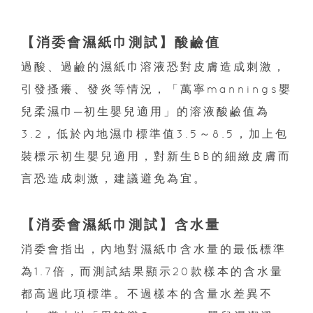
【消委會濕紙巾測試】酸鹼值
過酸、過鹼的濕紙巾溶液恐對皮膚造成刺激，
引發搔癢、發炎等情況，「萬寧mannings嬰
兒柔濕巾─初生嬰兒適用」的溶液酸鹼值為
3.2，低於內地濕巾標準值3.5～8.5，加上包
裝標示初生嬰兒適用，對新生BB的細緻皮膚而
言恐造成刺激，建議避免為宜。
【消委會濕紙巾測試】含水量
消委會指出，內地對濕紙巾含水量的最低標準
為1.7倍，而測試結果顯示20款樣本的含水量
都高過此項標準。不過樣本的含量水差異不