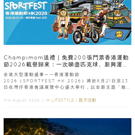
Champimom送禮｜免費200張門票香港運動
節2026載譽歸來：一次睇盡匹克球、新興運
動、街舞比賽＋逾百運動品牌展覽
全港大型運動盛事——香港運動節
2026（SPORTFEST HK 2026）將於8月21日至23
日在灣仔香港會議展覽中心盛大舉行，以全新主題「敢
運動大排檔」登場，集合...
In
LIFESTYLE
/
親子活動
3rd August, 2026 ｜