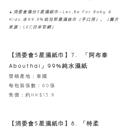
▲消委會滿分5星濕紙巾─Lec.Be For Baby &
Kids 水99.9%幼兒即棄濕抹巾（手口用）。（圖片
來源：LEC日本官網）
【消委會5星濕紙巾】7. 「阿布泰
Abouthai」99%純水濕紙
聲稱產地：泰國
每包裝張數：60張
售價：約HK$13.9
【消委會5星濕紙巾】8. 「特柔