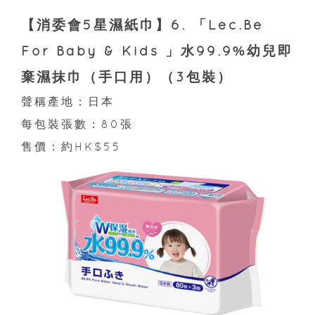
【消委會5星濕紙巾】6. 「Lec.Be
For Baby & Kids 」水99.9%幼兒即
棄濕抹巾（手口用）（3包裝）
聲稱產地：日本
每包裝張數：80張
售價：約HK$55