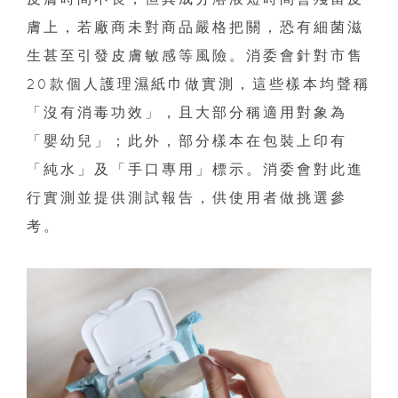
膚上，若廠商未對商品嚴格把關，恐有細菌滋
生甚至引發皮膚敏感等風險。消委會針對市售
20款個人護理濕紙巾做實測，這些樣本均聲稱
「沒有消毒功效」，且大部分稱適用對象為
「嬰幼兒」；此外，部分樣本在包裝上印有
「純水」及「手口專用」標示。消委會對此進
行實測並提供測試報告，供使用者做挑選參
考。