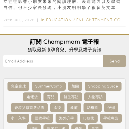
立往往影響小朋友未來的閱讀理解、表達能力以及學習
自信。但不少家長發現，小朋友明明學了很多英文單
字，真正開始閱讀英文故事書時，仍然容易卡住...
In
EDUCATION
/
ENLIGHTENMENT CORNER
26th July, 2026 ｜
訂閱
Champimom
電子報
獲取最新懷孕育兒、升學及親子資訊
Send
兒童桌球
SummerCamp
加固
ShoppingGuide
走佬袋
育兒
醫生專訪
人物專訪
香港父母首選品牌
產後
產前
幼稚園
孕婦
小一入學
國際學校
海外升學
IB放榜
學校專訪
濕疹
親子好去處
母乳
毛孩