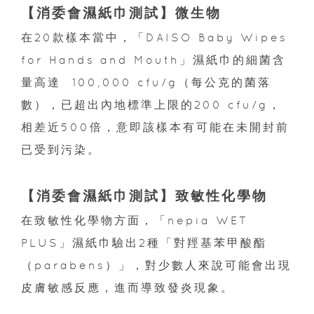
【消委會濕紙巾測試】微生物
在20款樣本當中，「DAISO Baby Wipes
for Hands and Mouth」濕紙巾的細菌含
量高達 100,000 cfu/g（每公克的菌落
數），已超出內地標準上限的200 cfu/g，
相差近500倍，意即該樣本有可能在未開封前
已受到污染。
【消委會濕紙巾測試】致敏性化學物
在致敏性化學物方面，「nepia WET
PLUS」濕紙巾驗出2種「對羥基苯甲酸酯
（parabens）」，對少數人來說可能會出現
皮膚敏感反應，進而導致發炎現象。