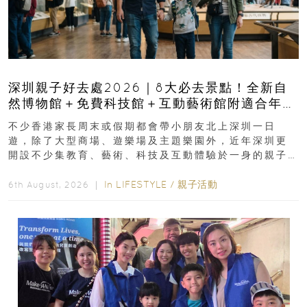
深圳親子好去處2026｜8大必去景點！全新自
然博物館＋免費科技館＋互動藝術館附適合年
齡、交通、門票、開放時間
不少香港家長周末或假期都會帶小朋友北上深圳一日
遊，除了大型商場、遊樂場及主題樂園外，近年深圳更
開設不少集教育、藝術、科技及互動體驗於一身的親子
好去處！暑假唔想再行商場...
In
LIFESTYLE
/
親子活動
6th August, 2026 ｜