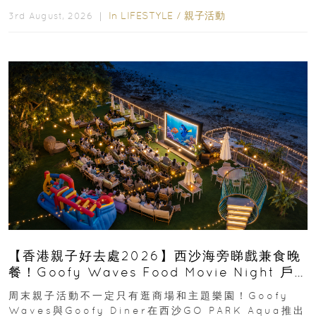
運動大排檔」登場，集合...
In
LIFESTYLE
/
親子活動
3rd August, 2026 ｜
【香港親子好去處2026】西沙海旁睇戲兼食晚
餐！Goofy Waves Food Movie Night 戶
外影院逢週末登場
周末親子活動不一定只有逛商場和主題樂園！Goofy
Waves與Goofy Diner在西沙GO PARK Aqua推出