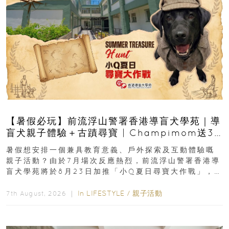
【暑假必玩】前流浮山警署香港導盲犬學苑｜導
盲犬親子體驗＋古蹟尋寶 | Champimom送3
組免費名額
暑假想安排一個兼具教育意義、戶外探索及互動體驗嘅
親子活動？由於7月場次反應熱烈，前流浮山警署香港導
盲犬學苑將於8月23日加推「小Q夏日尋寶大作戰」，家
長與小朋友可以走進前流浮山警署...
In
LIFESTYLE
/
親子活動
7th August, 2026 ｜