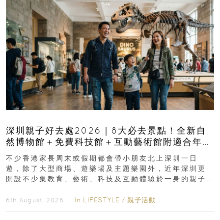
深圳親子好去處2026｜8大必去景點！全新自
然博物館＋免費科技館＋互動藝術館附適合年
齡、交通、門票、開放時間
不少香港家長周末或假期都會帶小朋友北上深圳一日
遊，除了大型商場、遊樂場及主題樂園外，近年深圳更
開設不少集教育、藝術、科技及互動體驗於一身的親子
好去處！暑假唔想再行商場...
In
LIFESTYLE
/
親子活動
6th August, 2026 ｜