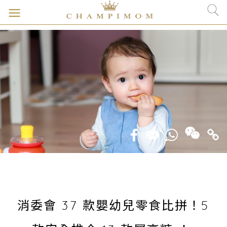
消委會 37 款嬰幼兒零食比拼！5