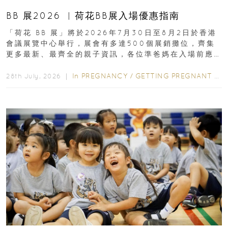
BB 展2026 ︳荷花BB展入場優惠指南
「荷花 BB 展」將於2026年7月30日至8月2日於香港
會議展覽中心舉行，展會有多達500個展銷攤位，齊集
更多最新、最齊全的親子資訊，各位準爸媽在入場前應
先閱讀購物指南...
In
PREGNANCY
/
GETTING PREGNANT
/
P
28th July, 2026 ｜