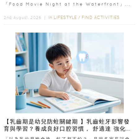
「Food Movie Night at the Waterfront」...
In
LIFESTYLE
/
FIND ACTIVITIES
2nd August, 2026 ｜
【乳齒期是幼兒防蛀關鍵期 】乳齒蛀牙影響發
育與學習？養成良好口腔習慣， 舒適達 強化琺
瑯質 兒童牙膏防護指南