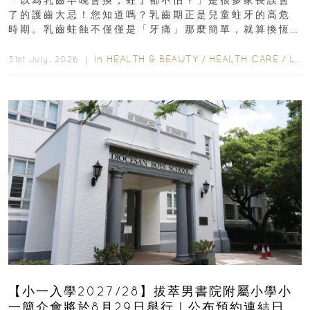
「以為乳齒早晚會換，蛀了都不怕？」是很多家長誤會
了的護齒大忌！您知道嗎？乳齒期正是兒童蛀牙的高危
時期。乳齒蛀蝕不僅僅是「牙痛」那麼簡單，就算換恆
齒也有影響！後果將如骨牌效應般...
In
HEALTH & BEAUTY
/
HEALTH CARE
/
LIFESTYLE
31st July, 2026 ｜
【小一入學2027/28】拔萃男書院附屬小學小
一簡介會將於8月29日舉行｜公布預約連結日期