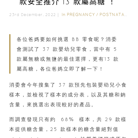
款安全推介 13 款屬高糖 ！
In
PREGNANCY
/
POSTNATAL CARE
23rd December, 2022｜
各位爸媽要如何挑選 BB 零食呢？消委
會測試了 37 款嬰幼兒零食，當中有 5
款屬無糖或無鹽的最佳選擇，更有13 款
屬高糖，各位爸媽立即了解一下！
消委會今年搜集了 37 款預先包裝嬰幼兒小食
樣本，並檢視了樣本的成分表，以及其糖和鈉
含量，來挑選出表現較好的產品。
而調查發現只有約 68% 樣本，共 29 款樣
本提供糖含量，25 款樣本的糖含量絕對值