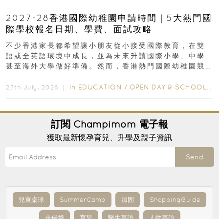
2027-28香港國際幼稚園申請時間｜5大熱門國
際學校報名日期、學費、面試攻略
不少香港家長都希望讓小朋友從小接受國際教育，在雙
語或全英語環境中成長，並為未來升讀國際小學、中學
甚至海外大學做好準備。然而，香港熱門國際幼稚園競
爭激烈，大部分學校會於入學前約一年開始接受申請...
In
EDUCATION
/
OPEN DAY & SCHOOL EVENTS
27th July, 2026 ｜
訂閱
Champimom
電子報
獲取最新懷孕育兒、升學及親子資訊
Send
兒童桌球
SummerCamp
加固
ShoppingGuide
走佬袋
育兒
醫生專訪
人物專訪