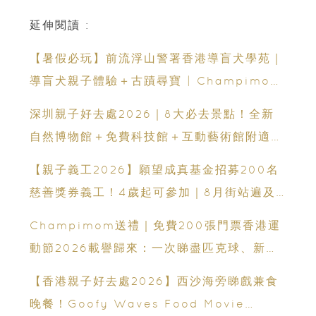
延伸閱讀 :
【暑假必玩】前流浮山警署香港導盲犬學苑｜
導盲犬親子體驗＋古蹟尋寶 | Champimom
送3組免費名額
深圳親子好去處2026｜8大必去景點！全新
自然博物館＋免費科技館＋互動藝術館附適合
年齡、交通、門票、開放時間
【親子義工2026】願望成真基金招募200名
慈善獎券義工！4歲起可參加｜8月街站遍及
港九新界
Champimom送禮｜免費200張門票香港運
動節2026載譽歸來：一次睇盡匹克球、新興
運動、街舞比賽＋逾百運動品牌展覽
【香港親子好去處2026】西沙海旁睇戲兼食
晚餐！Goofy Waves Food Movie