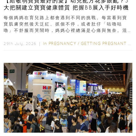
【給敏弱寶寶最好的愛】幼兒配方花多眼亂？3
大把關建立寶寶健康體質 把握BB展入手好時機
每個媽媽在育兒路上都會遇到不同的挑戰。每當看到寶
寶肌膚突然後天泛紅、抓個不停，或者肚仔「咕嚕咕
嚕」不舒服而哭鬧時，媽媽心裡總滿是心痛與無奈。混
合餵養揀奶粉？選擇幼兒配...
In
PREGNANCY
/
GETTING PREGNANT
/
P
29th July, 2026 ｜