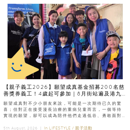
【親子義工2026】願望成真基金招募200名慈
善獎券義工！4歲起可參加｜8月街站遍及港九
新界
願望成真對不少小朋友來說，可能是一次期待已久的驚
喜；但對正在接受漫長治療的重病兒童而言，一個等待
實現的願望，卻可以成為陪伴他們走過低谷、勇敢面對
逆境的重要力量。▲ 願...
In
LIFESTYLE
/
親子活動
5th August, 2026 ｜