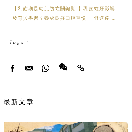
Night 戶外影院逢週末登場
【乳齒期是幼兒防蛀關鍵期 】乳齒蛀牙影響
發育與學習？養成良好口腔習慣， 舒適達 強
化琺瑯質 兒童牙膏防護指南
Tags :
最新文章