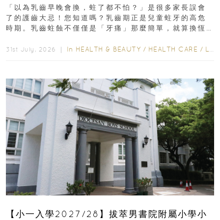
瑯質 兒童牙膏防護指南
「以為乳齒早晚會換，蛀了都不怕？」是很多家長誤會
了的護齒大忌！您知道嗎？乳齒期正是兒童蛀牙的高危
時期。乳齒蛀蝕不僅僅是「牙痛」那麼簡單，就算換恆
齒也有影響！後果將如骨牌效應般...
In
HEALTH & BEAUTY
/
HEALTH CARE
/
LIFESTYLE
31st July, 2026 ｜
【小一入學2027/28】拔萃男書院附屬小學小