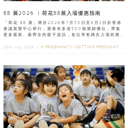
BB 展2026 ︳荷花BB展入場優惠指南
「荷花 BB 展」將於2026年7月30日至8月2日於香港
會議展覽中心舉行，展會有多達500個展銷攤位，齊集
更多最新、最齊全的親子資訊，各位準爸媽在入場前應
先閱讀購物指南...
In
PREGNANCY
/
GETTING PREGNANT
/
P
28th July, 2026 ｜