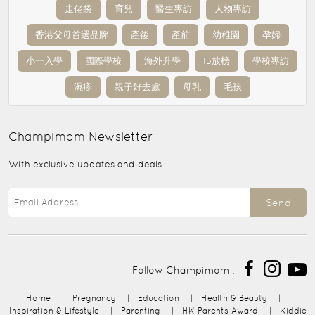
走佬袋
育兒
醫生專訪
人物專訪
香港父母首選品牌
產後
產前
幼稚園
孕婦
小一入學
國際學校
海外升學
IB放榜
學校專訪
濕疹
親子好去處
母乳
毛孩
Champimom
Newsletter
With exclusive updates and deals
Send
Follow Champimom :
Home
|
Pregnancy
|
Education
|
Health & Beauty
|
Inspiration & Lifestyle
|
Parenting
|
HK Parents Award
|
Kiddie