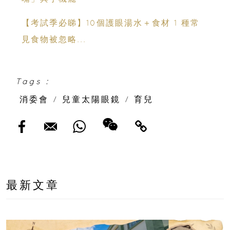
【考試季必睇】10個護眼湯水＋食材 1 種常
見食物被忽略...
Tags :
消委會
/
兒童太陽眼鏡
/
育兒
最新文章