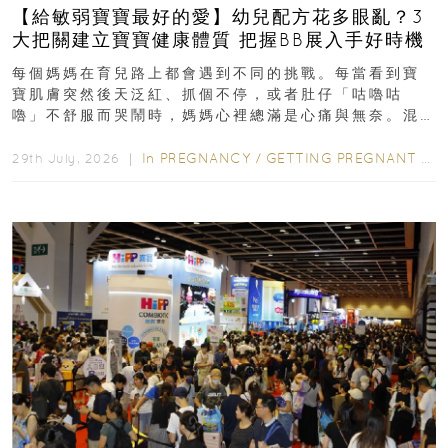
【給敏弱寶寶最好的愛】幼兒配方花多眼亂？3
大把關建立寶寶健康體質 把握BB展入手好時機
每個媽媽在育兒路上都會遇到不同的挑戰。每當看到寶
寶肌膚突然後天泛紅、抓個不停，或者肚仔「咕嚕咕
嚕」不舒服而哭鬧時，媽媽心裡總滿是心痛與無奈。混
合餵養揀奶粉？選擇幼兒配...
In
PREGNANCY
/
GETTING PREGNANT
/
P
29th July, 2026 ｜