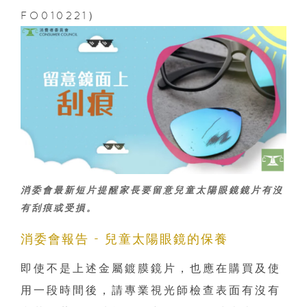
FO010221）
消委會最新
短片
提醒家長要留意兒童太陽眼鏡鏡片有沒
有刮痕或受損。
消委會報告 - 兒童太陽眼鏡的保養
即使不是上述金屬鍍膜鏡片，也應在購買及使
用一段時間後，請專業視光師檢查表面有沒有