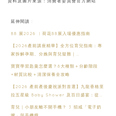
資料及圖片來源：消費者委員會官方網站
延伸閱讀 :
BB 展2026 ︳荷花BB展入場優惠指南
【2026產前講座精華】全方位育兒指南：專
家拆解孕期、分娩與育兒疑難｜
Champimom
寶寶學習匙羹怎麼選？8大種類＋分齡階段
+材質比較＋清潔保養全攻略
【2026 產前產後慶祝派對首選】九龍香格里
拉五星級 Baby Shower 及百日盛宴：從米
芝蓮美饌到 壯麗維港海景
育兒｜小朋友離不開手機？ 3 招戒「電子奶
嘴」與手機癮