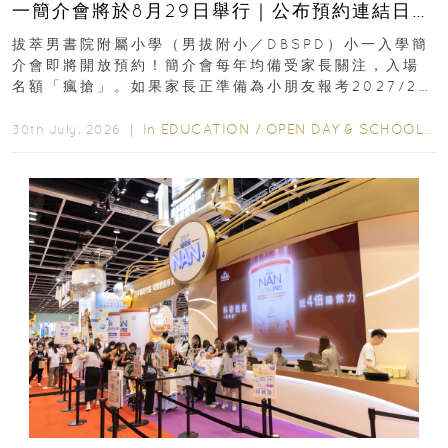
一簡介會將於8月29日舉行｜公布預約連結日期
｜更設有網上重溫
拔萃男書院附屬小學（男拔附小／DBSPD）小一入學簡
介會即將開放預約！簡介會每年均備受家長關注，入場
名額「瘋搶」。如果家長正準備為小朋友報考2027/28
學年小一，想...
In
EDUCATION
/
OPEN DAY & SCHOOL EVENTS
30th July, 2026 ｜