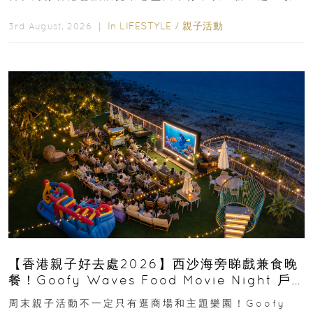
運動大排檔」登場，集合...
In
LIFESTYLE
/
親子活動
3rd August, 2026 ｜
【香港親子好去處2026】西沙海旁睇戲兼食晚
餐！Goofy Waves Food Movie Night 戶
外影院逢週末登場
周末親子活動不一定只有逛商場和主題樂園！Goofy