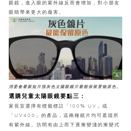
眼鏡，進入眼的紫外線反而會增加，對小朋友
眼睛帶來更大的傷害。
消委會最新
短片
指灰色太陽眼鏡片最能保留景物原色。
選購兒童太陽眼鏡要點三：
家長宜選擇有標籤標註「100% UV」或
「UV400」的產品，這兩種鏡片均可遮擋所
有紫外線。坊間有由上而下逐漸變淺的漸變式