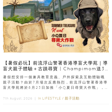
【暑假必玩】前流浮山警署香港導盲犬學苑｜導
盲犬親子體驗＋古蹟尋寶 | Champimom送3
組免費名額
暑假想安排一個兼具教育意義、戶外探索及互動體驗嘅
親子活動？由於7月場次反應熱烈，前流浮山警署香港導
盲犬學苑將於8月23日加推「小Q夏日尋寶大作戰」，家
長與小朋友可以走進前流浮山警署...
In
LIFESTYLE
/
親子活動
7th August, 2026 ｜