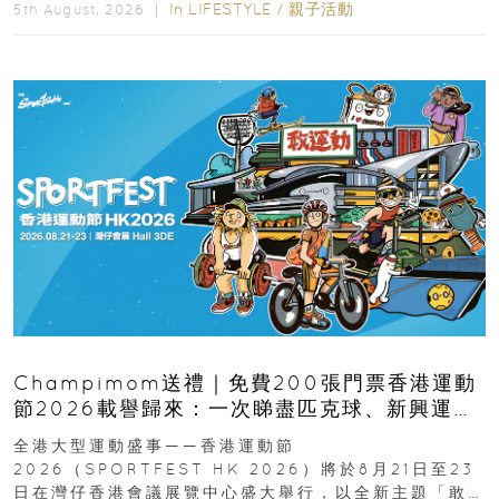
In
LIFESTYLE
/
親子活動
5th August, 2026 ｜
Champimom送禮｜免費200張門票香港運動
節2026載譽歸來：一次睇盡匹克球、新興運
動、街舞比賽＋逾百運動品牌展覽
全港大型運動盛事——香港運動節
2026（SPORTFEST HK 2026）將於8月21日至23
日在灣仔香港會議展覽中心盛大舉行，以全新主題「敢