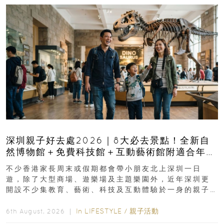
深圳親子好去處2026｜8大必去景點！全新自
然博物館＋免費科技館＋互動藝術館附適合年
齡、交通、門票、開放時間
不少香港家長周末或假期都會帶小朋友北上深圳一日
遊，除了大型商場、遊樂場及主題樂園外，近年深圳更
開設不少集教育、藝術、科技及互動體驗於一身的親子
好去處！暑假唔想再行商場...
In
LIFESTYLE
/
親子活動
6th August, 2026 ｜