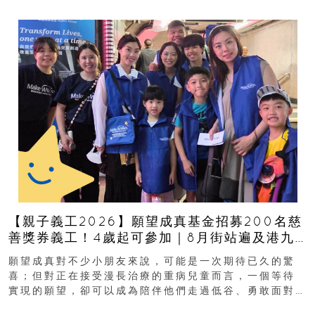
【親子義工2026】願望成真基金招募200名慈
善獎券義工！4歲起可參加｜8月街站遍及港九
新界
願望成真對不少小朋友來說，可能是一次期待已久的驚
喜；但對正在接受漫長治療的重病兒童而言，一個等待
實現的願望，卻可以成為陪伴他們走過低谷、勇敢面對
逆境的重要力量。▲ 願...