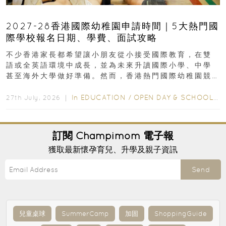
2027-28香港國際幼稚園申請時間｜5大熱門國
際學校報名日期、學費、面試攻略
不少香港家長都希望讓小朋友從小接受國際教育，在雙
語或全英語環境中成長，並為未來升讀國際小學、中學
甚至海外大學做好準備。然而，香港熱門國際幼稚園競
爭激烈，大部分學校會於入學前約一年開始接受申請...
In
EDUCATION
/
OPEN DAY & SCHOOL EVENTS
27th July, 2026 ｜
訂閱
Champimom
電子報
獲取最新懷孕育兒、升學及親子資訊
Send
兒童桌球
SummerCamp
加固
ShoppingGuide