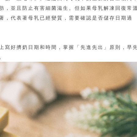
肪，並且防止有害細菌滋生。但如果母乳解凍回復常
著，代表著母乳已經變質，需要確認是否儲存日期過
上寫好擠奶日期和時間，掌握「先進先出」原則，早
。