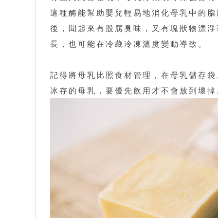
這種酶能幫助嬰兒輕易地消化母乳中的脂
後，聞起來有股腐臭味，又有塊狀物漂浮
長，也可能在冷藏冷凍溫度變動導致。
記得將母乳比照食材管理，在母乳儲存袋
冰存的母乳，要優先飲用才不會放到壞掉