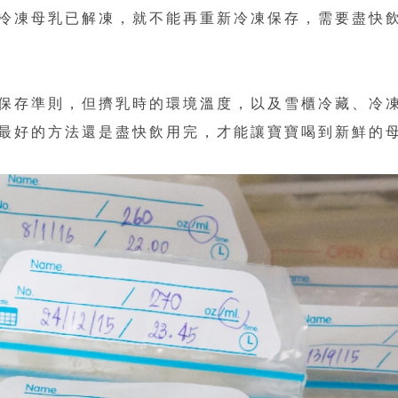
冷凍母乳已解凍，就不能再重新冷凍保存，需要盡快
保存準則，但擠乳時的環境溫度，以及雪櫃冷藏、冷
最好的方法還是盡快飲用完，才能讓寶寶喝到新鮮的