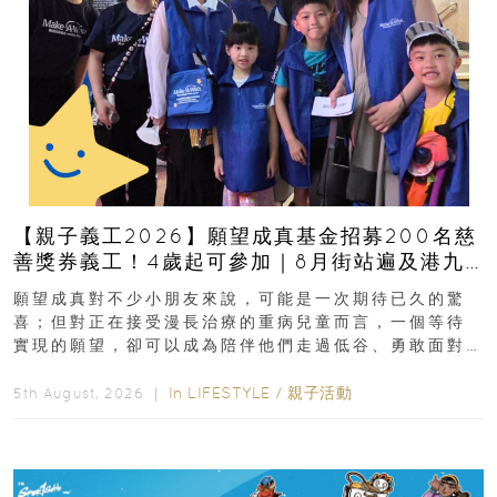
【親子義工2026】願望成真基金招募200名慈
善獎券義工！4歲起可參加｜8月街站遍及港九
新界
願望成真對不少小朋友來說，可能是一次期待已久的驚
喜；但對正在接受漫長治療的重病兒童而言，一個等待
實現的願望，卻可以成為陪伴他們走過低谷、勇敢面對
逆境的重要力量。▲ 願...
In
LIFESTYLE
/
親子活動
5th August, 2026 ｜