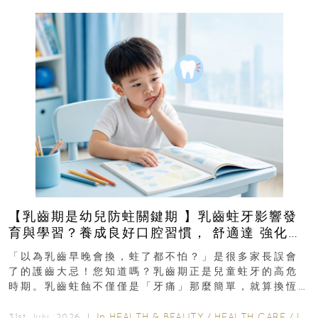
【乳齒期是幼兒防蛀關鍵期 】乳齒蛀牙影響發
育與學習？養成良好口腔習慣， 舒適達 強化琺
瑯質 兒童牙膏防護指南
「以為乳齒早晚會換，蛀了都不怕？」是很多家長誤會
了的護齒大忌！您知道嗎？乳齒期正是兒童蛀牙的高危
時期。乳齒蛀蝕不僅僅是「牙痛」那麼簡單，就算換恆
齒也有影響！後果將如骨牌效應般...
In
HEALTH & BEAUTY
/
HEALTH CARE
/
LIFESTYLE
31st July, 2026 ｜