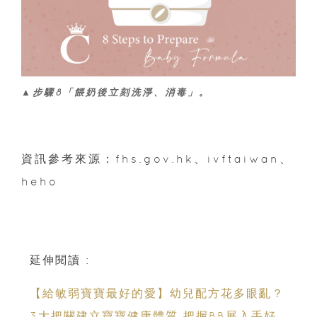
▲步驟8「餵奶後立刻洗淨、消毒」。
資訊參考來源：fhs.gov.hk、ivftaiwan、
heho
延伸閱讀 :
【給敏弱寶寶最好的愛】幼兒配方花多眼亂？
3大把關建立寶寶健康體質 把握BB展入手好