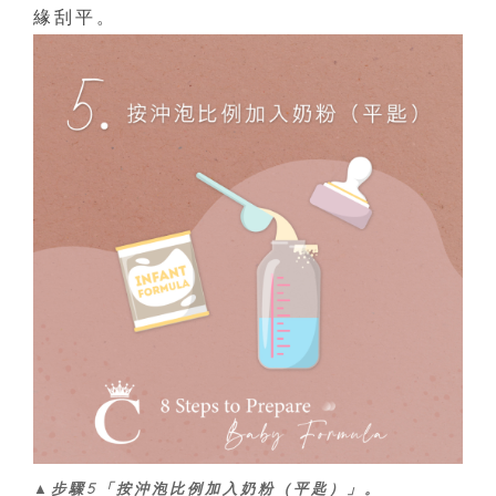
緣刮平。
▲步驟5「按沖泡比例加入奶粉（平匙）」。