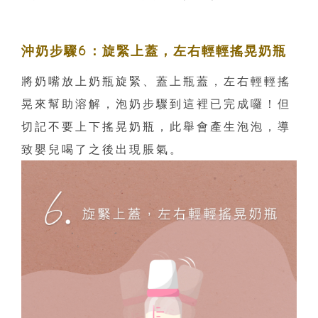
沖奶步驟6：旋緊上蓋，左右輕輕搖晃奶瓶
將奶嘴放上奶瓶旋緊、蓋上瓶蓋，左右輕輕搖
晃來幫助溶解，泡奶步驟到這裡已完成囉！但
切記不要上下搖晃奶瓶，此舉會產生泡泡，導
致嬰兒喝了之後出現脹氣。