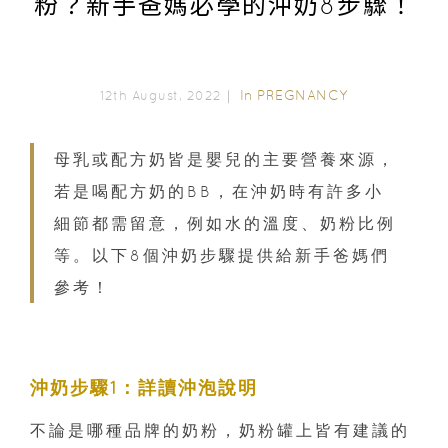
粉？新手爸媽必學的沖奶8步驟！
In
PREGNANCY
12th August, 2022｜
母乳或配方奶皆是嬰兒的主要營養來源，
若是喝配方奶的BB，在沖奶時有許多小
細節都需留意，例如水的溫度、奶粉比例
等。以下8個沖奶步驟提供給新手爸媽們
參考！
沖奶步驟1：詳讀沖泡說明
不論是哪種品牌的奶粉，奶粉罐上皆有建議的