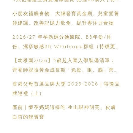
時機
小朋友補腦食物、大腦發育黃金期、兒童營養
師建議、改善記憶力飲食、提升專注力食物
2026/27 年孕媽媽分娩醫院、BB年份/月
份、濕疹敏感BB Whatsapp群組（持續更
新）
【幼稚園2026】3歲起入園入學裝備清單：
營養師親授黃金成長期「免疫、眼、腦」營養
策略
香港父母首選品牌大獎 2025-2026｜得獎品
牌巡禮（上）
產前｜懷孕媽媽這樣吃 生出眼神明亮、皮膚
白皙的靚寶寶