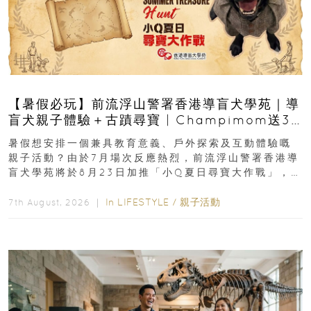
【暑假必玩】前流浮山警署香港導盲犬學苑｜導
盲犬親子體驗＋古蹟尋寶 | Champimom送3
組免費名額
暑假想安排一個兼具教育意義、戶外探索及互動體驗嘅
親子活動？由於7月場次反應熱烈，前流浮山警署香港導
盲犬學苑將於8月23日加推「小Q夏日尋寶大作戰」，家
長與小朋友可以走進前流浮山警署...
In
LIFESTYLE
/
親子活動
7th August, 2026 ｜