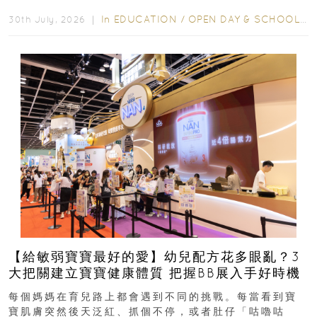
學年小一，想...
In
EDUCATION
/
OPEN DAY & SCHOOL EVENTS
30th July, 2026 ｜
【給敏弱寶寶最好的愛】幼兒配方花多眼亂？3
大把關建立寶寶健康體質 把握BB展入手好時機
每個媽媽在育兒路上都會遇到不同的挑戰。每當看到寶
寶肌膚突然後天泛紅、抓個不停，或者肚仔「咕嚕咕