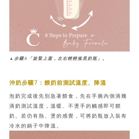
▲步驟6「旋緊上蓋，左右輕輕搖晃奶瓶」。
沖奶步驟7：餵奶前測試溫度、降溫
泡奶完成後先別急著餵食，先在手腕內側滴幾
滴奶測試溫度，溫暖、不燙手的觸感即可餵
奶。若仍有熱、燙的感覺，可將奶瓶放入裝有
冷水的鍋子中降溫。