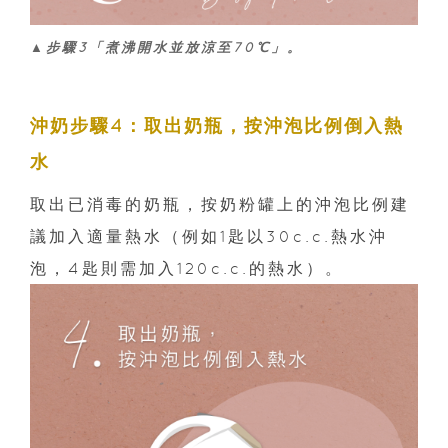
▲步驟3「煮沸開水並放涼至70℃」。
沖奶步驟4：取出奶瓶，按沖泡比例倒入熱
水
取出已消毒的奶瓶，按奶粉罐上的沖泡比例建
議加入適量熱水（例如1匙以30c.c.熱水沖
泡，4匙則需加入120c.c.的熱水）。