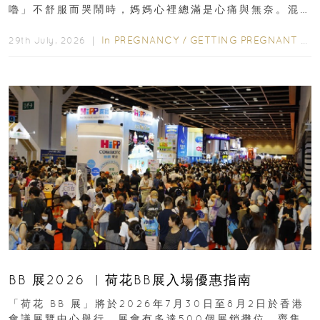
嚕」不舒服而哭鬧時，媽媽心裡總滿是心痛與無奈。混
合餵養揀奶粉？選擇幼兒配...
In
PREGNANCY
/
GETTING PREGNANT
/
P
29th July, 2026 ｜
BB 展2026 ︳荷花BB展入場優惠指南
「荷花 BB 展」將於2026年7月30日至8月2日於香港
會議展覽中心舉行，展會有多達500個展銷攤位，齊集