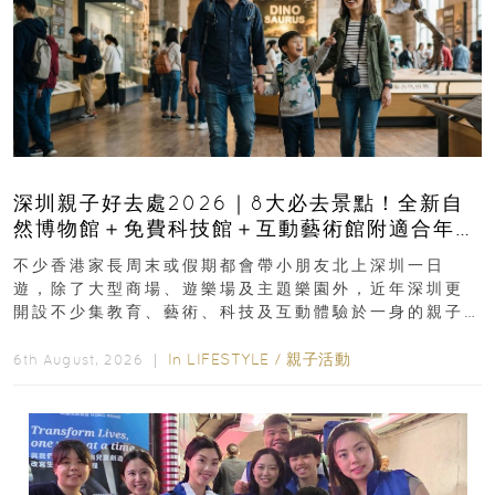
深圳親子好去處2026｜8大必去景點！全新自
然博物館＋免費科技館＋互動藝術館附適合年
齡、交通、門票、開放時間
不少香港家長周末或假期都會帶小朋友北上深圳一日
遊，除了大型商場、遊樂場及主題樂園外，近年深圳更
開設不少集教育、藝術、科技及互動體驗於一身的親子
好去處！暑假唔想再行商場...
In
LIFESTYLE
/
親子活動
6th August, 2026 ｜