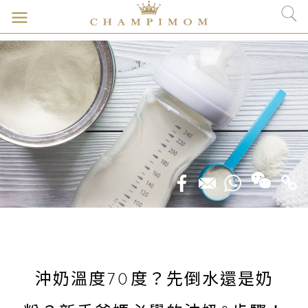
沖奶溫度70度？先倒水還是奶