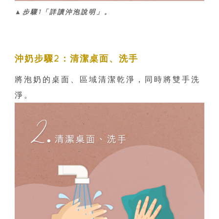
▲步驟1「詳讀沖泡說明」。
沖奶步驟2：清潔桌面、洗手
將泡奶的桌面、區域清潔乾淨，同時將雙手洗
淨。