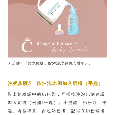
▲步驟4「取出奶瓶，按沖泡比例倒入熱水」。
沖奶步驟5：按沖泡比例加入奶粉（平匙）
取出奶粉罐中的奶粉匙，同樣按沖泡比例建議
加入奶粉（例如1平匙）。小提醒，奶粉以「平
匙」為基準量，舀起奶粉後，記得在奶粉罐邊