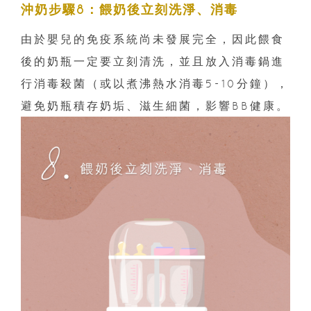
沖奶步驟8：餵奶後立刻洗淨、消毒
由於嬰兒的免疫系統尚未發展完全，因此餵食
後的奶瓶一定要立刻清洗，並且放入消毒鍋進
行消毒殺菌（或以煮沸熱水消毒5-10分鐘），
避免奶瓶積存奶垢、滋生細菌，影響BB健康。