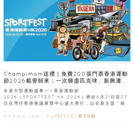
Champimom送禮｜免費200張門票香港運動
節2026載譽歸來：一次睇盡匹克球、新興運
動、街舞比賽＋逾百運動品牌展覽
全港大型運動盛事——香港運動節
2026（SPORTFEST HK 2026）將於8月21日至23
日在灣仔香港會議展覽中心盛大舉行，以全新主題「敢
運動大排檔」登場，集合...
In
LIFESTYLE
/
親子活動
3rd August, 2026 ｜