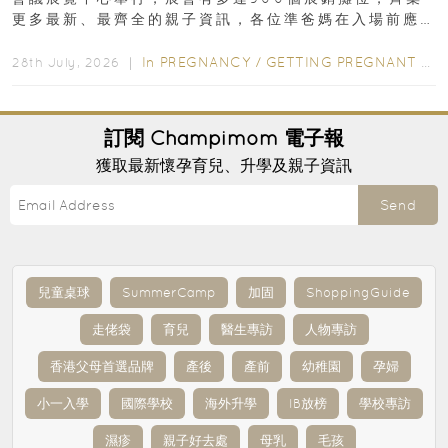
更多最新、最齊全的親子資訊，各位準爸媽在入場前應
先閱讀購物指南...
In
PREGNANCY
/
GETTING PREGNANT
/
P
28th July, 2026 ｜
訂閱
Champimom
電子報
獲取最新懷孕育兒、升學及親子資訊
Send
兒童桌球
SummerCamp
加固
ShoppingGuide
走佬袋
育兒
醫生專訪
人物專訪
香港父母首選品牌
產後
產前
幼稚園
孕婦
小一入學
國際學校
海外升學
IB放榜
學校專訪
濕疹
親子好去處
母乳
毛孩