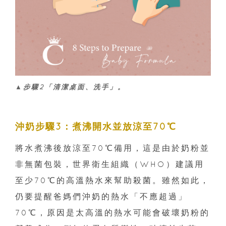
▲步驟2「清潔桌面、洗手」。
沖奶步驟3：煮沸開水並放涼至70℃
將水煮沸後放涼至70℃備用，這是由於奶粉並
非無菌包裝，世界衛生組織（WHO）建議用
至少70℃的高溫熱水來幫助殺菌。雖然如此，
仍要提醒爸媽們沖奶的熱水「不應超過」
70℃，原因是太高溫的熱水可能會破壞奶粉的