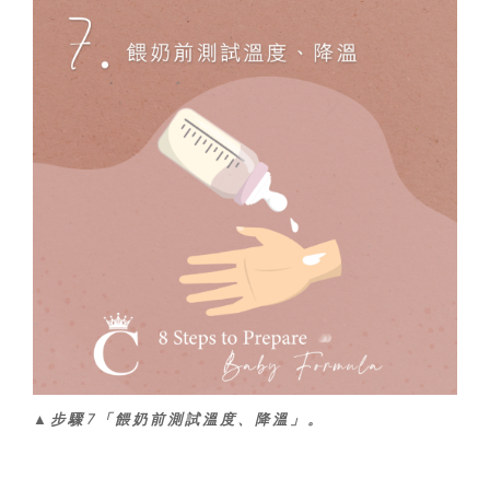
▲步驟7「餵奶前測試溫度、降溫」。