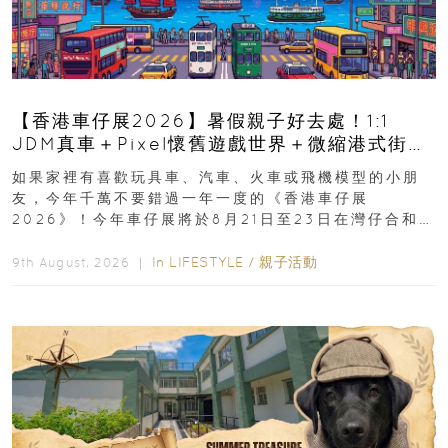
【香港車仔展2026】暑假親子好去處！1:1
JDM真車＋Pixel懷舊遊戲世界＋微縮港式街景
8月灣仔登場 車迷家庭必去！
如果家裡有喜歡玩具車、汽車、火車或飛機模型的小朋
友，今年千萬不要錯過一年一度的《香港車仔展
2026》！今年車仔展將於8月21日至23日在灣仔合和酒
店 Grand Ballroom舉行...
In
LIFESTYLE
/
親子活動
9th August, 2026 ｜