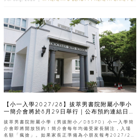
【小一入學2027/28】拔萃男書院附屬小學小
一簡介會將於8月29日舉行｜公布預約連結日期
｜更設有網上重溫
拔萃男書院附屬小學（男拔附小／DBSPD）小一入學簡
介會即將開放預約！簡介會每年均備受家長關注，入場
名額「瘋搶」。如果家長正準備為小朋友報考2027/28