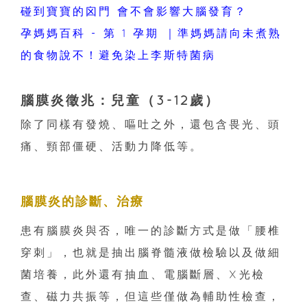
碰到寶寶的囟門 會不會影響大腦發育？
孕媽媽百科 - 第 1 孕期 ｜準媽媽請向未煮熟
的食物說不！避免染上李斯特菌病
腦膜炎徵兆：兒童（3-12歲）
除了同樣有發燒、嘔吐之外，還包含畏光、頭
痛、頸部僵硬、活動力降低等。
腦膜炎的診斷、治療
患有腦膜炎與否，唯一的診斷方式是做「腰椎
穿刺」，也就是抽出腦脊髓液做檢驗以及做細
菌培養，此外還有抽血、電腦斷層、X光檢
查、磁力共振等，但這些僅做為輔助性檢查，