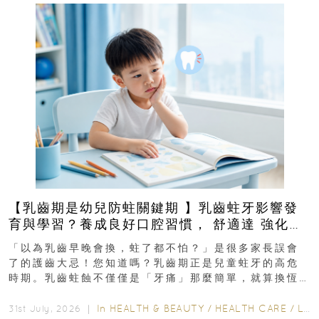
【乳齒期是幼兒防蛀關鍵期 】乳齒蛀牙影響發
育與學習？養成良好口腔習慣， 舒適達 強化琺
瑯質 兒童牙膏防護指南
「以為乳齒早晚會換，蛀了都不怕？」是很多家長誤會
了的護齒大忌！您知道嗎？乳齒期正是兒童蛀牙的高危
時期。乳齒蛀蝕不僅僅是「牙痛」那麼簡單，就算換恆
齒也有影響！後果將如骨牌效應般...
In
HEALTH & BEAUTY
/
HEALTH CARE
/
LIFESTYLE
31st July, 2026 ｜