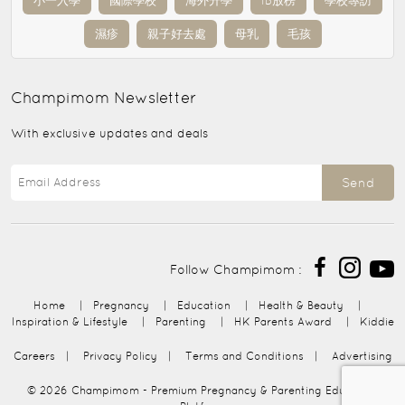
小一入學
國際學校
海外升學
IB放榜
學校專訪
濕疹
親子好去處
母乳
毛孩
Champimom
Newsletter
With exclusive updates and deals
Send
Follow Champimom :
Home
|
Pregnancy
|
Education
|
Health & Beauty
|
Inspiration & Lifestyle
|
Parenting
|
HK Parents Award
|
Kiddie
Careers
|
Privacy Policy
|
Terms and Conditions
|
Advertising
© 2026
Champimom
- Premium Pregnancy & Parenting Education