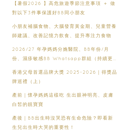
【暑假2026 】高危旅遊季節注意事項 ＋ 做
對以下3件事保護好BB同小朋友
小朋友補腦食物、大腦發育黃金期、兒童營養
師建議、改善記憶力飲食、提升專注力食物
2026/27 年孕媽媽分娩醫院、BB年份/月
份、濕疹敏感BB Whatsapp群組（持續更
新）
香港父母首選品牌大獎 2025-2026｜得獎品
牌巡禮（上）
產前｜懷孕媽媽這樣吃 生出眼神明亮、皮膚
白皙的靚寶寶
產後｜BB出生時沒哭恐有生命危險？即看新
生兒出生時大哭的重要性！