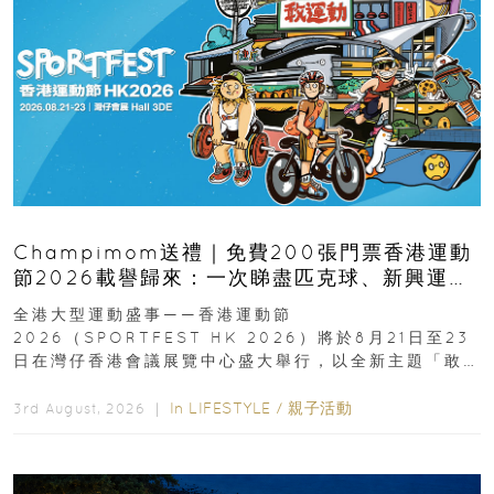
Champimom送禮｜免費200張門票香港運動
節2026載譽歸來：一次睇盡匹克球、新興運
動、街舞比賽＋逾百運動品牌展覽
全港大型運動盛事——香港運動節
2026（SPORTFEST HK 2026）將於8月21日至23
日在灣仔香港會議展覽中心盛大舉行，以全新主題「敢
運動大排檔」登場，集合...
In
LIFESTYLE
/
親子活動
3rd August, 2026 ｜