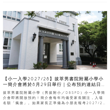
【小一入學2027/28】拔萃男書院附屬小學小
一簡介會將於8月29日舉行｜公布預約連結日期
｜更設有網上重溫
拔萃男書院附屬小學（男拔附小／DBSPD）小一入學簡
介會即將開放預約！簡介會每年均備受家長關注，入場
名額「瘋搶」。如果家長正準備為小朋友報考2027/28
學年小一，想...