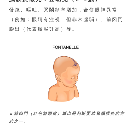
發燒、嘔吐、哭鬧頻率增加，合併眼神異常
（例如：眼睛有注視，但非常虛弱）、前囟門
膨出（代表腦壓升高）等。
▲前囟門（紅色箭頭處）膨出是判斷嬰幼兒腦膜炎的方
式之一。