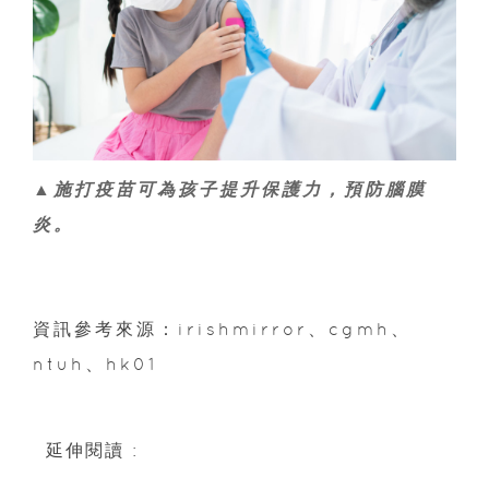
▲施打疫苗可為孩子提升保護力，預防腦膜
炎。
資訊參考來源：irishmirror、cgmh、
ntuh、hk01
延伸閱讀 :