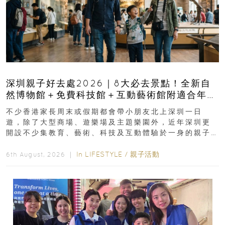
深圳親子好去處2026｜8大必去景點！全新自
然博物館＋免費科技館＋互動藝術館附適合年
齡、交通、門票、開放時間
不少香港家長周末或假期都會帶小朋友北上深圳一日
遊，除了大型商場、遊樂場及主題樂園外，近年深圳更
開設不少集教育、藝術、科技及互動體驗於一身的親子
好去處！暑假唔想再行商場...
In
LIFESTYLE
/
親子活動
6th August, 2026 ｜