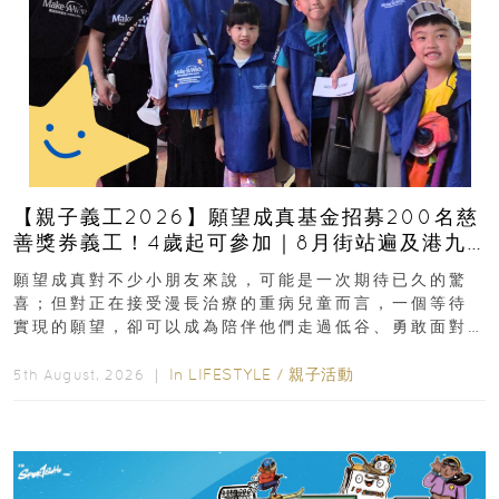
【親子義工2026】願望成真基金招募200名慈
善獎券義工！4歲起可參加｜8月街站遍及港九
新界
願望成真對不少小朋友來說，可能是一次期待已久的驚
喜；但對正在接受漫長治療的重病兒童而言，一個等待
實現的願望，卻可以成為陪伴他們走過低谷、勇敢面對
逆境的重要力量。▲ 願...
In
LIFESTYLE
/
親子活動
5th August, 2026 ｜