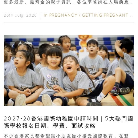
更多最新、最齊全的親子資訊，各位準爸媽在入場前應
先閱讀購物指南...
In
PREGNANCY
/
GETTING PREGNANT
/
P
28th July, 2026 ｜
2027-28香港國際幼稚園申請時間｜5大熱門國
際學校報名日期、學費、面試攻略
不少香港家長都希望讓小朋友從小接受國際教育，在雙