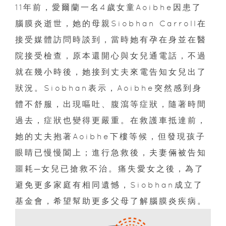
11年前，愛爾蘭一名4歲女童Aoibhe因患了
腦膜炎逝世，她的母親Siobhan Carroll在
接受媒體訪問時談到，當時她有孕在身並在醫
院接受檢查，原本還開心與女兒通電話，不過
就在幾小時後，她接到丈夫來電告知女兒出了
狀況。Siobhan表示，Aoibhe突然感到身
體不舒服，出現嘔吐、腹瀉等症狀，隨著時間
過去，症狀也變得更嚴重。在救護車抵達前，
她的丈夫抱著Aoibhe下樓等候，但發現孩子
眼睛已慢慢闔上；進行急救後，夫妻倆被告知
噩耗─女兒已搶救不治。痛失愛女之後，為了
避免更多家庭有相同遺憾，Siobhan成立了
基金會，希望幫助更多父母了解腦膜炎疾病。