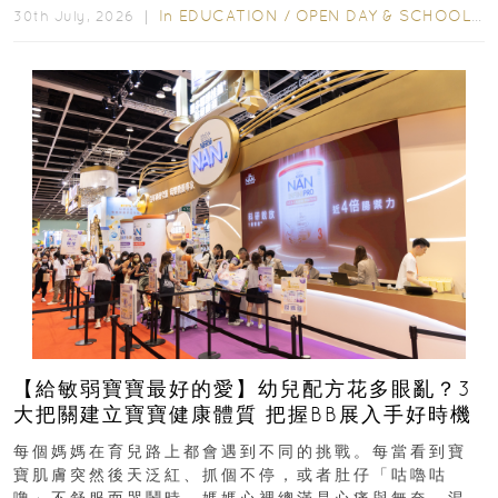
In
EDUCATION
/
OPEN DAY & SCHOOL EVENTS
30th July, 2026 ｜
【給敏弱寶寶最好的愛】幼兒配方花多眼亂？3
大把關建立寶寶健康體質 把握BB展入手好時機
每個媽媽在育兒路上都會遇到不同的挑戰。每當看到寶
寶肌膚突然後天泛紅、抓個不停，或者肚仔「咕嚕咕
嚕」不舒服而哭鬧時，媽媽心裡總滿是心痛與無奈。混