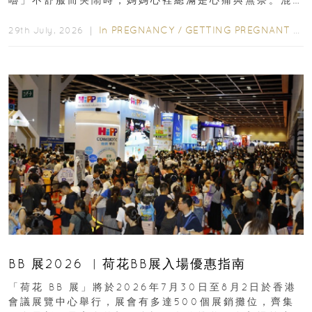
合餵養揀奶粉？選擇幼兒配...
In
PREGNANCY
/
GETTING PREGNANT
/
P
29th July, 2026 ｜
BB 展2026 ︳荷花BB展入場優惠指南
「荷花 BB 展」將於2026年7月30日至8月2日於香港
會議展覽中心舉行，展會有多達500個展銷攤位，齊集