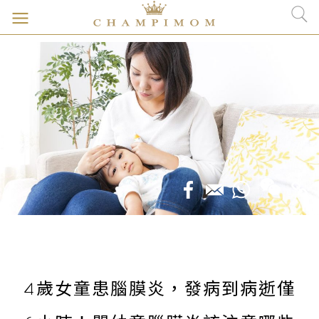
4歲女童患腦膜炎，發病到病逝僅