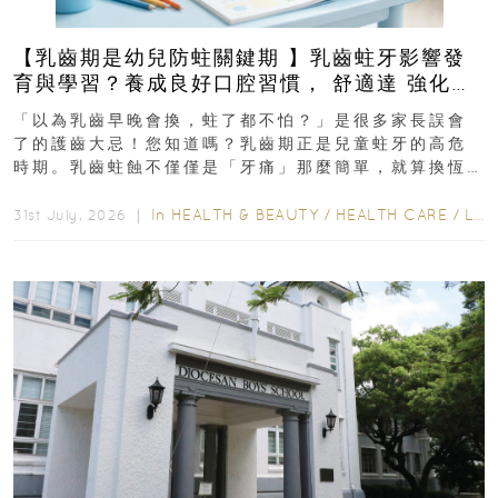
【乳齒期是幼兒防蛀關鍵期 】乳齒蛀牙影響發
育與學習？養成良好口腔習慣， 舒適達 強化琺
瑯質 兒童牙膏防護指南
「以為乳齒早晚會換，蛀了都不怕？」是很多家長誤會
了的護齒大忌！您知道嗎？乳齒期正是兒童蛀牙的高危
時期。乳齒蛀蝕不僅僅是「牙痛」那麼簡單，就算換恆
齒也有影響！後果將如骨牌效應般...
In
HEALTH & BEAUTY
/
HEALTH CARE
/
LIFESTYLE
31st July, 2026 ｜