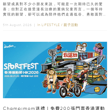
新界
願望成真對不少小朋友來說，可能是一次期待已久的驚
喜；但對正在接受漫長治療的重病兒童而言，一個等待
實現的願望，卻可以成為陪伴他們走過低谷、勇敢面對
逆境的重要力量。▲ 願...
In
LIFESTYLE
/
親子活動
5th August, 2026 ｜
Champimom送禮｜免費200張門票香港運動