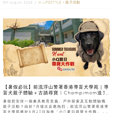
In
LIFESTYLE
/
親子活動
9th August, 2026 ｜
【暑假必玩】前流浮山警署香港導盲犬學苑｜導
盲犬親子體驗＋古蹟尋寶 | Champimom送3
組免費名額
暑假想安排一個兼具教育意義、戶外探索及互動體驗嘅
親子活動？由於7月場次反應熱烈，前流浮山警署香港導
盲犬學苑將於8月23日加推「小Q夏日尋寶大作戰」，家