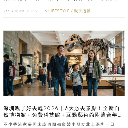
長與小朋友可以走進前流浮山警署...
In
LIFESTYLE
/
親子活動
7th August, 2026 ｜
深圳親子好去處2026｜8大必去景點！全新自
然博物館＋免費科技館＋互動藝術館附適合年
齡、交通、門票、開放時間
不少香港家長周末或假期都會帶小朋友北上深圳一日