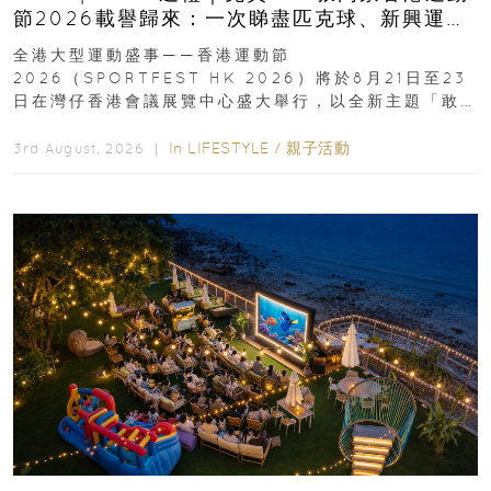
節2026載譽歸來：一次睇盡匹克球、新興運
動、街舞比賽＋逾百運動品牌展覽
全港大型運動盛事——香港運動節
2026（SPORTFEST HK 2026）將於8月21日至23
日在灣仔香港會議展覽中心盛大舉行，以全新主題「敢
運動大排檔」登場，集合...
In
LIFESTYLE
/
親子活動
3rd August, 2026 ｜