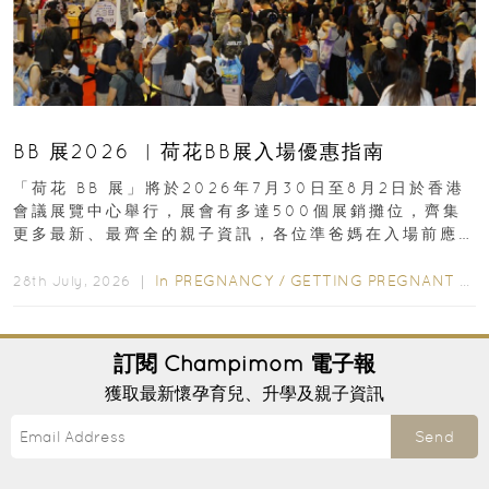
BB 展2026 ︳荷花BB展入場優惠指南
「荷花 BB 展」將於2026年7月30日至8月2日於香港
會議展覽中心舉行，展會有多達500個展銷攤位，齊集
更多最新、最齊全的親子資訊，各位準爸媽在入場前應
先閱讀購物指南...
In
PREGNANCY
/
GETTING PREGNANT
/
P
28th July, 2026 ｜
訂閱
Champimom
電子報
獲取最新懷孕育兒、升學及親子資訊
Send