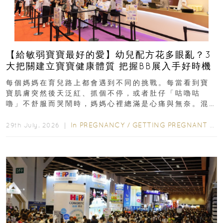
【給敏弱寶寶最好的愛】幼兒配方花多眼亂？3
大把關建立寶寶健康體質 把握BB展入手好時機
每個媽媽在育兒路上都會遇到不同的挑戰。每當看到寶
寶肌膚突然後天泛紅、抓個不停，或者肚仔「咕嚕咕
嚕」不舒服而哭鬧時，媽媽心裡總滿是心痛與無奈。混
合餵養揀奶粉？選擇幼兒配...
In
PREGNANCY
/
GETTING PREGNANT
/
P
29th July, 2026 ｜