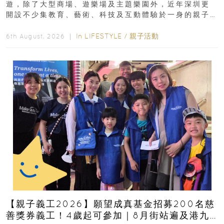
遊，除了大型商場、遊樂場及主題樂園外，近年深圳更
開設不少集教育、藝術、科技及互動體驗於一身的親子
好去處！暑假唔想再行商場...
In
LIFESTYLE
/
親子活動
6th August, 2026 ｜
【親子義工2026】願望成真基金招募200名慈
善獎券義工！4歲起可參加｜8月街站遍及港九