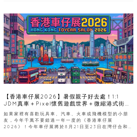
【香港車仔展2026】暑假親子好去處！1:1
JDM真車＋Pixel懷舊遊戲世界＋微縮港式街景
8月灣仔登場 車迷家庭必去！
如果家裡有喜歡玩具車、汽車、火車或飛機模型的小朋
友，今年千萬不要錯過一年一度的《香港車仔展
2026》！今年車仔展將於8月21日至23日在灣仔合和酒
店 Grand Ballroom舉行...