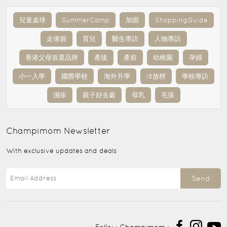
兒童桌球
SummerCamp
加固
ShoppingGuide
走佬袋
育兒
醫生專訪
人物專訪
香港父母首選品牌
產後
產前
幼稚園
孕婦
小一入學
國際學校
海外升學
IB放榜
學校專訪
濕疹
親子好去處
母乳
毛孩
Champimom
Newsletter
With exclusive updates and deals
Send