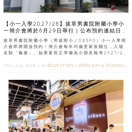
【小一入學2027/28】拔萃男書院附屬小學小
一簡介會將於8月29日舉行｜公布預約連結日期
｜更設有網上重溫
拔萃男書院附屬小學（男拔附小／DBSPD）小一入學簡
介會即將開放預約！簡介會每年均備受家長關注，入場
名額「瘋搶」。如果家長正準備為小朋友報考2027/28
學年小一，想...
In
EDUCATION
/
OPEN DAY & SCHOOL EVENTS
30th July, 2026 ｜