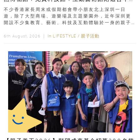
齡、交通、門票、開放時間
不少香港家長周末或假期都會帶小朋友北上深圳一日
遊，除了大型商場、遊樂場及主題樂園外，近年深圳更
開設不少集教育、藝術、科技及互動體驗於一身的親子
好去處！暑假唔想再行商場...
In
LIFESTYLE
/
親子活動
6th August, 2026 ｜