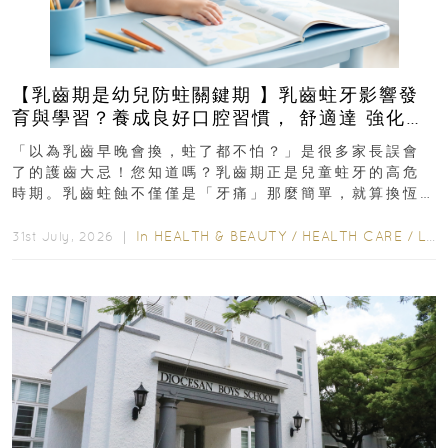
【乳齒期是幼兒防蛀關鍵期 】乳齒蛀牙影響發
育與學習？養成良好口腔習慣， 舒適達 強化琺
瑯質 兒童牙膏防護指南
「以為乳齒早晚會換，蛀了都不怕？」是很多家長誤會
了的護齒大忌！您知道嗎？乳齒期正是兒童蛀牙的高危
時期。乳齒蛀蝕不僅僅是「牙痛」那麼簡單，就算換恆
齒也有影響！後果將如骨牌效應般...
In
HEALTH & BEAUTY
/
HEALTH CARE
/
LIFESTYLE
31st July, 2026 ｜