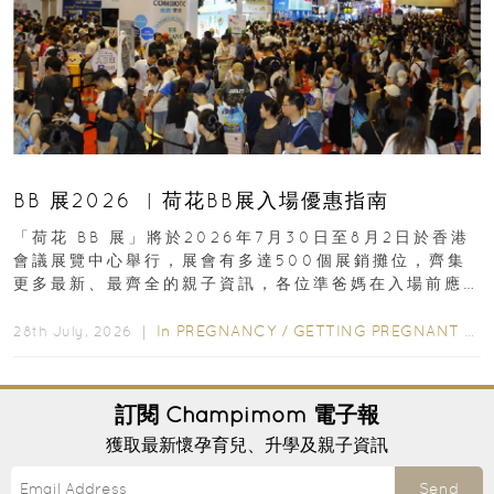
BB 展2026 ︳荷花BB展入場優惠指南
「荷花 BB 展」將於2026年7月30日至8月2日於香港
會議展覽中心舉行，展會有多達500個展銷攤位，齊集
更多最新、最齊全的親子資訊，各位準爸媽在入場前應
先閱讀購物指南...
In
PREGNANCY
/
GETTING PREGNANT
/
P
28th July, 2026 ｜
訂閱
Champimom
電子報
獲取最新懷孕育兒、升學及親子資訊
Send