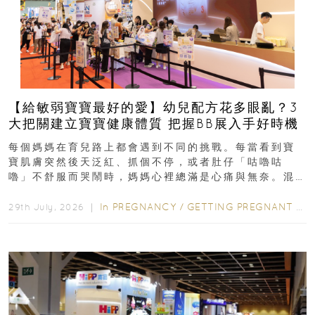
【給敏弱寶寶最好的愛】幼兒配方花多眼亂？3
大把關建立寶寶健康體質 把握BB展入手好時機
每個媽媽在育兒路上都會遇到不同的挑戰。每當看到寶
寶肌膚突然後天泛紅、抓個不停，或者肚仔「咕嚕咕
嚕」不舒服而哭鬧時，媽媽心裡總滿是心痛與無奈。混
合餵養揀奶粉？選擇幼兒配...
In
PREGNANCY
/
GETTING PREGNANT
/
P
29th July, 2026 ｜