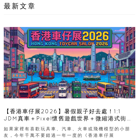
最新文章
【香港車仔展2026】暑假親子好去處！1:1
JDM真車＋Pixel懷舊遊戲世界＋微縮港式街景
8月灣仔登場 車迷家庭必去！
如果家裡有喜歡玩具車、汽車、火車或飛機模型的小朋
友，今年千萬不要錯過一年一度的《香港車仔展