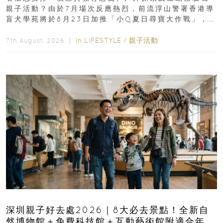
親子活動？由於7月場次反應熱烈，前流浮山警署香港導
盲犬學苑將於8月23日加推「小Q夏日尋寶大作戰」，家
長與小朋友可以走進前流浮山警署...
In
LIFESTYLE
/
親子活動
7th August, 2026 ｜
深圳親子好去處2026｜8大必去景點！全新自
然博物館＋免費科技館＋互動藝術館附適合年