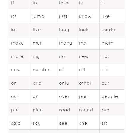
if
in
into
is
it
its
jump
just
know
like
let
live
long
look
made
make
man
many
me
mom
more
my
no
new
not
now
number
of
off
old
on
one
only
other
our
out
or
over
part
people
put
play
read
round
run
said
say
see
she
sit