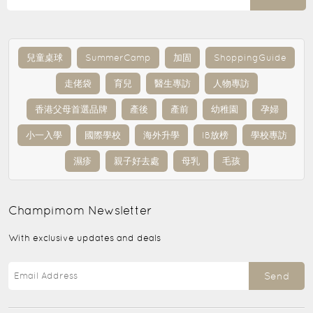
兒童桌球
SummerCamp
加固
ShoppingGuide
走佬袋
育兒
醫生專訪
人物專訪
香港父母首選品牌
產後
產前
幼稚園
孕婦
小一入學
國際學校
海外升學
IB放榜
學校專訪
濕疹
親子好去處
母乳
毛孩
Champimom
Newsletter
With exclusive updates and deals
Send