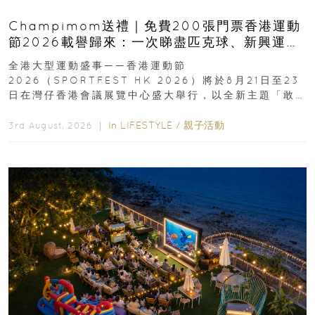
Champimom送禮｜免費200張門票香港運動
節2026載譽歸來：一次睇盡匹克球、新興運
動、街舞比賽＋逾百運動品牌展覽
全港大型運動盛事——香港運動節
2026（SPORTFEST HK 2026）將於8月21日至23
日在灣仔香港會議展覽中心盛大舉行，以全新主題「敢
運動大排檔」登場，集合...
In
LIFESTYLE
/
親子活動
3rd August, 2026 ｜