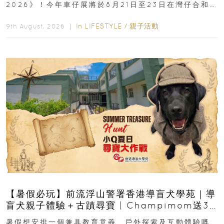
2026》！今年車仔展將於8月21日至23日在灣仔合和酒
店 Grand Ballroom舉行...
In
LIFESTYLE
/
親子活動
9th August, 2026 ｜
【暑假必玩】前流浮山警署香港導盲犬學苑｜導
盲犬親子體驗＋古蹟尋寶 | Champimom送3
組免費名額
暑假想安排一個兼具教育意義、戶外探索及互動體驗嘅