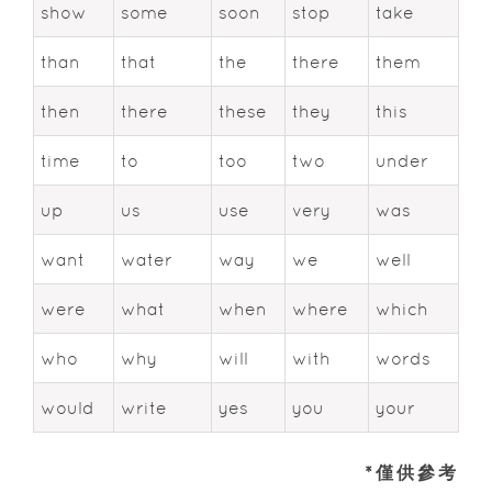
show
some
soon
stop
take
than
that
the
there
them
then
there
these
they
this
time
to
too
two
under
up
us
use
very
was
want
water
way
we
well
were
what
when
where
which
who
why
will
with
words
would
write
yes
you
your
*僅供參考