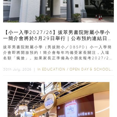
【小一入學2027/28】拔萃男書院附屬小學小
一簡介會將於8月29日舉行｜公布預約連結日期
｜更設有網上重溫
拔萃男書院附屬小學（男拔附小／DBSPD）小一入學簡
介會即將開放預約！簡介會每年均備受家長關注，入場
名額「瘋搶」。如果家長正準備為小朋友報考2027/28
學年小一，想...
In
EDUCATION
/
OPEN DAY & SCHOOL EVENTS
30th July, 2026 ｜