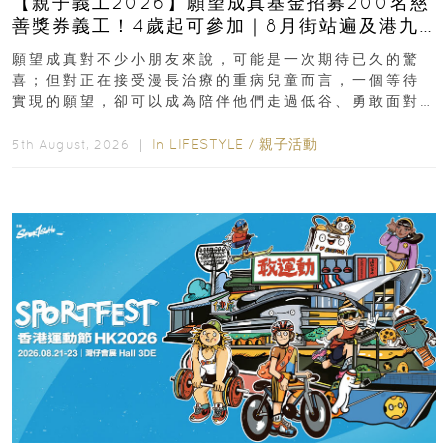
【親子義工2026】願望成真基金招募200名慈
善獎券義工！4歲起可參加｜8月街站遍及港九
新界
願望成真對不少小朋友來說，可能是一次期待已久的驚
喜；但對正在接受漫長治療的重病兒童而言，一個等待
實現的願望，卻可以成為陪伴他們走過低谷、勇敢面對
逆境的重要力量。▲ 願...
In
LIFESTYLE
/
親子活動
5th August, 2026 ｜