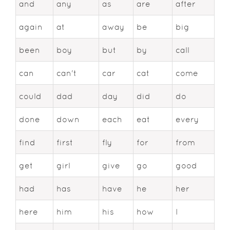
and
any
as
are
after
again
at
away
be
big
been
boy
but
by
call
can
can't
car
cat
come
could
dad
day
did
do
done
down
each
eat
every
find
first
fly
for
from
get
girl
give
go
good
had
has
have
he
her
here
him
his
how
I