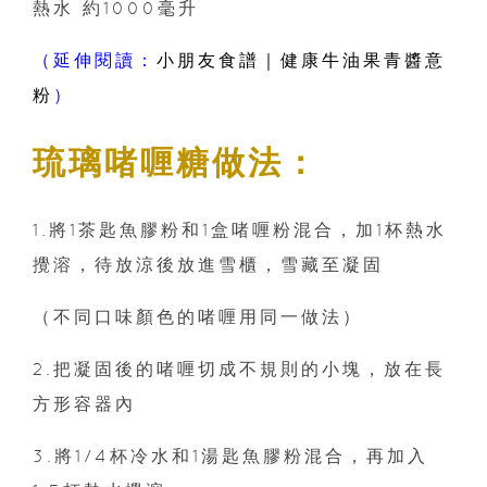
熱水 約1000毫升
（延伸閱讀：
小朋友食譜｜健康牛油果青醬意
粉
）
琉璃啫喱糖做法：
1.將1茶匙魚膠粉和1盒啫喱粉混合，加1杯熱水
攪溶，待放涼後放進雪櫃，雪藏至凝固
（不同口味顏色的啫喱用同一做法）
2.把凝固後的啫喱切成不規則的小塊，放在長
方形容器內
3.將1/4杯冷水和1湯匙魚膠粉混合，再加入