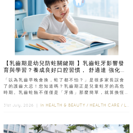
【乳齒期是幼兒防蛀關鍵期 】乳齒蛀牙影響發
育與學習？養成良好口腔習慣， 舒適達 強化琺
瑯質 兒童牙膏防護指南
「以為乳齒早晚會換，蛀了都不怕？」是很多家長誤會
了的護齒大忌！您知道嗎？乳齒期正是兒童蛀牙的高危
時期。乳齒蛀蝕不僅僅是「牙痛」那麼簡單，就算換恆
齒也有影響！後果將如骨牌效應般...
In
HEALTH & BEAUTY
/
HEALTH CARE
/
LIFESTYLE
31st July, 2026 ｜