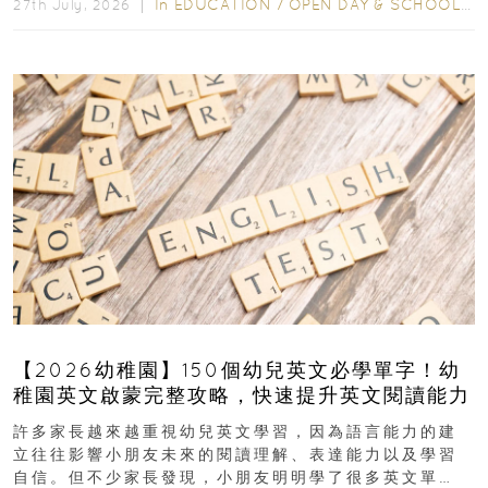
In
EDUCATION
/
OPEN DAY & SCHOOL EVENTS
27th July, 2026 ｜
【2026幼稚園】150個幼兒英文必學單字！幼
稚園英文啟蒙完整攻略，快速提升英文閱讀能力
許多家長越來越重視幼兒英文學習，因為語言能力的建
立往往影響小朋友未來的閱讀理解、表達能力以及學習
自信。但不少家長發現，小朋友明明學了很多英文單