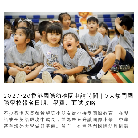
2027-28香港國際幼稚園申請時間｜5大熱門國
際學校報名日期、學費、面試攻略
不少香港家長都希望讓小朋友從小接受國際教育，在雙
語或全英語環境中成長，並為未來升讀國際小學、中學
甚至海外大學做好準備。然而，香港熱門國際幼稚園競
爭激烈，大部分學校會於入學前約一年開始接受申請...