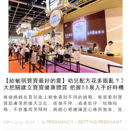
【給敏弱寶寶最好的愛】幼兒配方花多眼亂？3
大把關建立寶寶健康體質 把握BB展入手好時機
每個媽媽在育兒路上都會遇到不同的挑戰。每當看到寶
寶肌膚突然後天泛紅、抓個不停，或者肚仔「咕嚕咕
嚕」不舒服而哭鬧時，媽媽心裡總滿是心痛與無奈。混
合餵養揀奶粉？選擇幼兒配...
In
PREGNANCY
/
GETTING PREGNANT
/
P
29th July, 2026 ｜