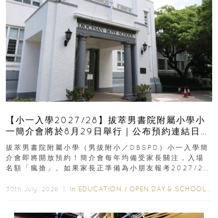
【小一入學2027/28】拔萃男書院附屬小學小
一簡介會將於8月29日舉行｜公布預約連結日期
｜更設有網上重溫
拔萃男書院附屬小學（男拔附小／DBSPD）小一入學簡
介會即將開放預約！簡介會每年均備受家長關注，入場
名額「瘋搶」。如果家長正準備為小朋友報考2027/28
學年小一，想...
In
EDUCATION
/
OPEN DAY & SCHOOL EVENTS
30th July, 2026 ｜