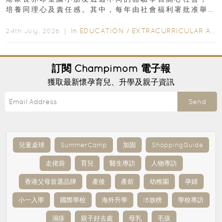
培養同理心及責任感。其中，每年由社會福利署批准舉
行的小朋友賣旗日小朋友，正是一項既有教育意義...
In
EDUCATION
/
EXTRACURRICULAR ACTIVITIES
24th July, 2026 ｜
訂閱
Champimom
電子報
獲取最新懷孕育兒、升學及親子資訊
Send
兒童桌球
SummerCamp
加固
ShoppingGuide
走佬袋
育兒
醫生專訪
人物專訪
香港父母首選品牌
產後
產前
幼稚園
孕婦
小一入學
國際學校
海外升學
IB放榜
學校專訪
濕疹
親子好去處
母乳
毛孩