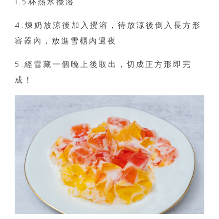
1.5杯熱水攪溶
4.煉奶放涼後加入攪溶，待放涼後倒入長方形
容器內，放進雪櫃內過夜
5.經雪藏一個晚上後取出，切成正方形即完
成！