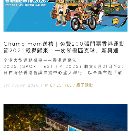
Champimom送禮｜免費200張門票香港運動
節2026載譽歸來：一次睇盡匹克球、新興運
動、街舞比賽＋逾百運動品牌展覽
全港大型運動盛事——香港運動節
2026（SPORTFEST HK 2026）將於8月21日至23
日在灣仔香港會議展覽中心盛大舉行，以全新主題「敢
運動大排檔」登場，集合...
In
LIFESTYLE
/
親子活動
3rd August, 2026 ｜