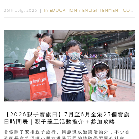
字，真正開始閱讀英文故事書時，仍然容易卡住...
In
EDUCATION
/
ENLIGHTENMENT CORNER
26th July, 2026 ｜
【2026親子賣旗日】7月至8月全港23個賣旗
日時間表｜親子義工活動推介＋參加攻略
暑假除了安排親子旅行、興趣班或遊樂活動外，不少香
港家長亦希望讓小朋友透過不同的體驗學習關心社會，