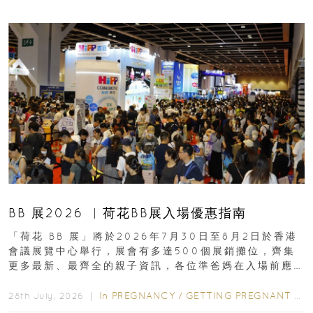
BB 展2026 ︳荷花BB展入場優惠指南
「荷花 BB 展」將於2026年7月30日至8月2日於香港
會議展覽中心舉行，展會有多達500個展銷攤位，齊集
更多最新、最齊全的親子資訊，各位準爸媽在入場前應
先閱讀購物指南...
In
PREGNANCY
/
GETTING PREGNANT
/
P
28th July, 2026 ｜