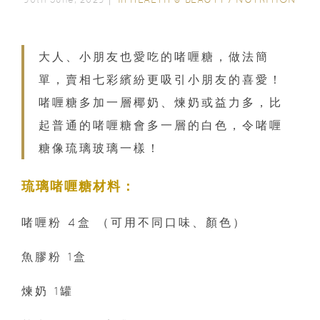
大人、小朋友也愛吃的啫喱糖，做法簡
單，賣相七彩繽紛更吸引小朋友的喜愛！
啫喱糖多加一層椰奶、煉奶或益力多，比
起普通的啫喱糖會多一層的白色，令啫喱
糖像琉璃玻璃一樣！
琉璃啫喱糖材料：
啫喱粉 4盒 （可用不同口味、顏色）
魚膠粉 1盒
煉奶 1罐