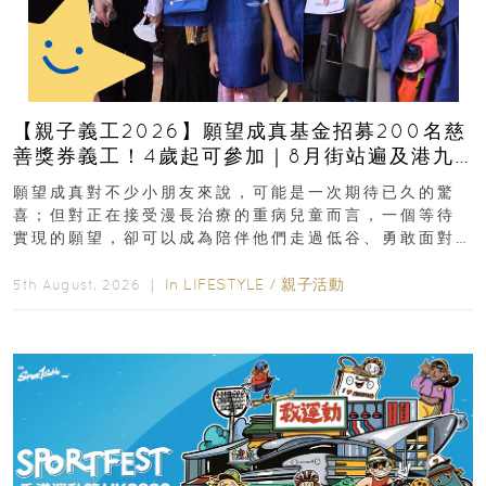
【親子義工2026】願望成真基金招募200名慈
善獎券義工！4歲起可參加｜8月街站遍及港九
新界
願望成真對不少小朋友來說，可能是一次期待已久的驚
喜；但對正在接受漫長治療的重病兒童而言，一個等待
實現的願望，卻可以成為陪伴他們走過低谷、勇敢面對
逆境的重要力量。▲ 願...
In
LIFESTYLE
/
親子活動
5th August, 2026 ｜