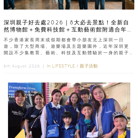
深圳親子好去處2026｜8大必去景點！全新自
然博物館＋免費科技館＋互動藝術館附適合年
齡、交通、門票、開放時間
不少香港家長周末或假期都會帶小朋友北上深圳一日
遊，除了大型商場、遊樂場及主題樂園外，近年深圳更
開設不少集教育、藝術、科技及互動體驗於一身的親子
好去處！暑假唔想再行商場...
In
LIFESTYLE
/
親子活動
6th August, 2026 ｜