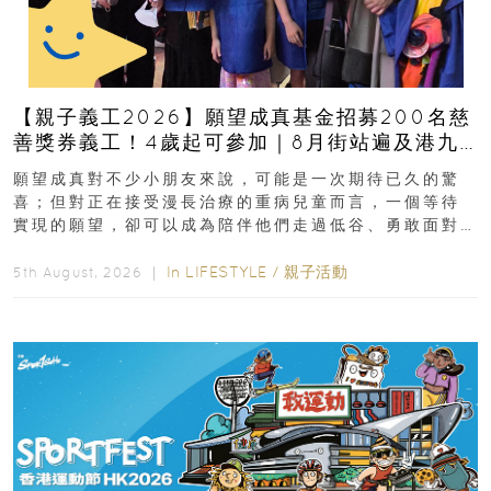
【親子義工2026】願望成真基金招募200名慈
善獎券義工！4歲起可參加｜8月街站遍及港九
新界
願望成真對不少小朋友來說，可能是一次期待已久的驚
喜；但對正在接受漫長治療的重病兒童而言，一個等待
實現的願望，卻可以成為陪伴他們走過低谷、勇敢面對
逆境的重要力量。▲ 願...
In
LIFESTYLE
/
親子活動
5th August, 2026 ｜