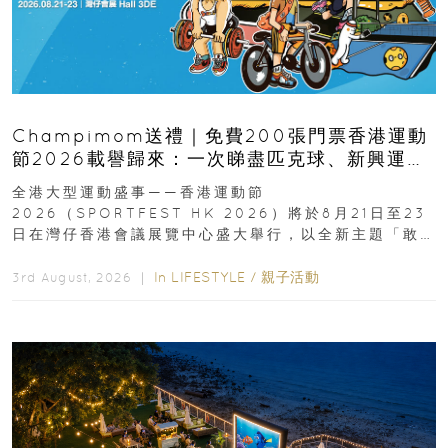
Champimom送禮｜免費200張門票香港運動
節2026載譽歸來：一次睇盡匹克球、新興運
動、街舞比賽＋逾百運動品牌展覽
全港大型運動盛事——香港運動節
2026（SPORTFEST HK 2026）將於8月21日至23
日在灣仔香港會議展覽中心盛大舉行，以全新主題「敢
運動大排檔」登場，集合...
In
LIFESTYLE
/
親子活動
3rd August, 2026 ｜