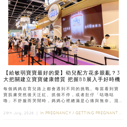
【給敏弱寶寶最好的愛】幼兒配方花多眼亂？3
大把關建立寶寶健康體質 把握BB展入手好時機
每個媽媽在育兒路上都會遇到不同的挑戰。每當看到寶
寶肌膚突然後天泛紅、抓個不停，或者肚仔「咕嚕咕
嚕」不舒服而哭鬧時，媽媽心裡總滿是心痛與無奈。混
合餵養揀奶粉？選擇幼兒配...
In
PREGNANCY
/
GETTING PREGNANT
/
P
29th July, 2026 ｜