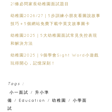
21條必問家長幼稚園面試題目
幼稚園2026/27｜5步訓練小朋友看圖說故事
技巧＋5個網站免費下載中英文故事圖卡
幼稚園2025｜5大幼稚園面試常見失控表現
和解決方法
幼稚園2025｜9個學會Sight Word小遊戲
玩得開心，記憶深刻！
Tags :
小一面試
/
升小準
備
/
Education
/
幼稚園
/
小學面
試