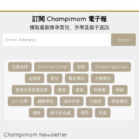
訂閱
Champimom
電子報
獲取最新懷孕育兒、升學及親子資訊
Send
兒童桌球
SummerCamp
加固
ShoppingGuide
走佬袋
育兒
醫生專訪
人物專訪
香港父母首選品牌
產後
產前
幼稚園
孕婦
小一入學
國際學校
海外升學
IB放榜
學校專訪
濕疹
親子好去處
母乳
毛孩
Champimom
Newsletter