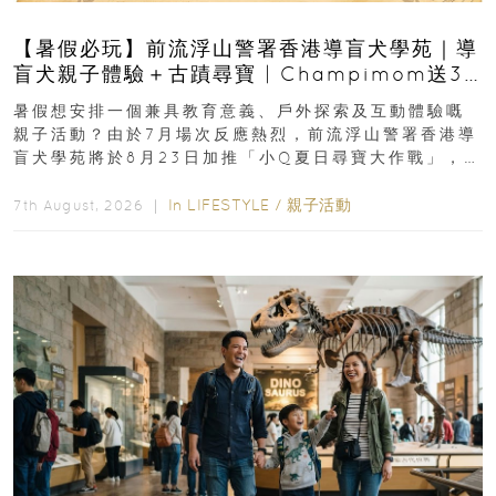
【暑假必玩】前流浮山警署香港導盲犬學苑｜導
盲犬親子體驗＋古蹟尋寶 | Champimom送3
組免費名額
暑假想安排一個兼具教育意義、戶外探索及互動體驗嘅
親子活動？由於7月場次反應熱烈，前流浮山警署香港導
盲犬學苑將於8月23日加推「小Q夏日尋寶大作戰」，家
長與小朋友可以走進前流浮山警署...
In
LIFESTYLE
/
親子活動
7th August, 2026 ｜