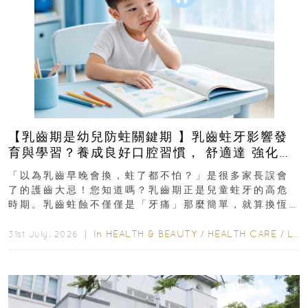
【乳齒期是幼兒防蛀關鍵期 】乳齒蛀牙影響發
育與學習？養成良好口腔習慣， 舒適達 強化琺
瑯質 兒童牙膏防護指南
「以為乳齒早晚會換，蛀了都不怕？」是很多家長誤會
了的護齒大忌！您知道嗎？乳齒期正是兒童蛀牙的高危
時期。乳齒蛀蝕不僅僅是「牙痛」那麼簡單，就算換恆
齒也有影響！後果將如骨牌效應般...
In
HEALTH & BEAUTY
/
HEALTH CARE
/
LIFESTYLE
31st July, 2026 ｜