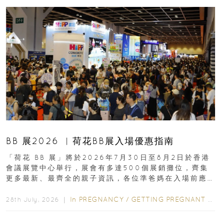
BB 展2026 ︳荷花BB展入場優惠指南
「荷花 BB 展」將於2026年7月30日至8月2日於香港
會議展覽中心舉行，展會有多達500個展銷攤位，齊集
更多最新、最齊全的親子資訊，各位準爸媽在入場前應
先閱讀購物指南...
In
PREGNANCY
/
GETTING PREGNANT
/
P
28th July, 2026 ｜