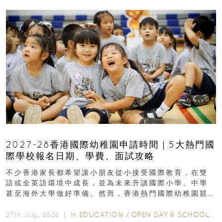
2027-28香港國際幼稚園申請時間｜5大熱門國
際學校報名日期、學費、面試攻略
不少香港家長都希望讓小朋友從小接受國際教育，在雙
語或全英語環境中成長，並為未來升讀國際小學、中學
甚至海外大學做好準備。然而，香港熱門國際幼稚園競
爭激烈，大部分學校會於入學前約一年開始接受申請...
In
EDUCATION
/
OPEN DAY & SCHOOL EVENTS
27th July, 2026 ｜