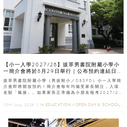
【小一入學2027/28】拔萃男書院附屬小學小
一簡介會將於8月29日舉行｜公布預約連結日期
｜更設有網上重溫
拔萃男書院附屬小學（男拔附小／DBSPD）小一入學簡
介會即將開放預約！簡介會每年均備受家長關注，入場
名額「瘋搶」。如果家長正準備為小朋友報考2027/28
學年小一，想...
In
EDUCATION
/
OPEN DAY & SCHOOL EVENTS
30th July, 2026 ｜