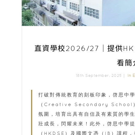
直資學校2026/27｜提供H
看簡
In
18th September, 2025｜
打破對傳統教育的刻板印象，啓思中
（Creative Secondary 
氛圍，培育出具有自信及有素質的學
壯成長，閃耀未來！此外，啓思中學
（HKDSE）及國際文憑（IB）課