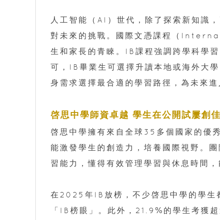
人工智能（AI）世代，除了探索新知識
對未來的挑戰。國際文憑課程（Internati
生和家長的青睞。IB課程強調跨學科學
可，IB畢業生可選擇升讀本地或海外大學
身需求選擇最合適的學習路徑，為未來進
啓思中學師資卓越 學生在公開試屢創
啓思中學擁有來自全球35多個國家的優
能激發學生的創造力，培養國際視野。團
習能力，懂得有效管理學習與休息時間，
在2025年IB放榜，不少啓思中學的學
「IB榜眼」。此外，21.9%的學生考獲