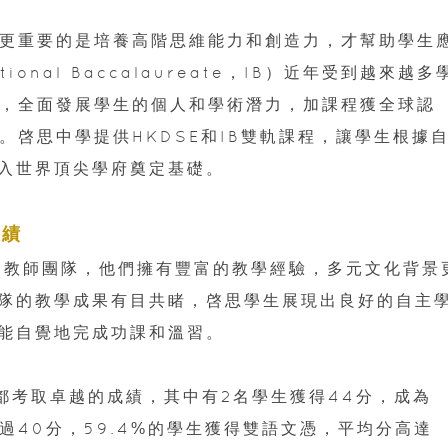
，更重要的是培養高階思維能力和創造力，才幫助學生
onal Baccalaureate，IB）近年受到越來越多
習，全面發展學生的個人和學術潛力，加課程獲全球認
。啓思中學提供HKDSE和IB雙軌課程，讓學生根據
入世界頂尖學府奠定基礎。
佳績
秀教師團隊，他們擁有豐富的教學經驗，多元文化背景
隊的教學成果有目共睹，啓思學生展現出良好的自主
能自覺地完成功課和溫習。
生都考取卓越的成績，其中有2名學生獲得44分，成為
超過40分，59.4%的學生獲得雙語文憑，平均分高達