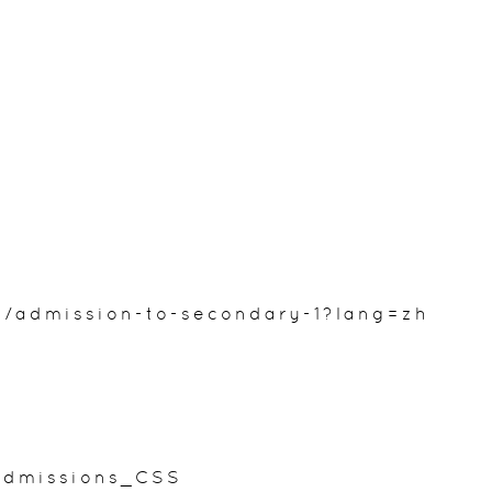
k/admission-to-secondary-1?lang=zh
_Admissions_CSS