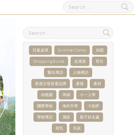
兒童桌球
SummerCamp
加固
ShoppingGuide
走佬袋
育兒
醫生專訪
人物專訪
香港父母首選品牌
產後
產前
幼稚園
孕婦
小一入學
國際學校
海外升學
IB放榜
學校專訪
濕疹
親子好去處
母乳
毛孩