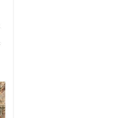
中
還
社