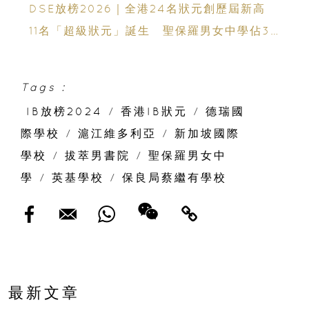
DSE放榜2026｜全港24名狀元創歷屆新高
11名「超級狀元」誕生 聖保羅男女中學佔3
人
Tags :
IB放榜2024
/
香港IB狀元
/
德瑞國
際學校
/
滬江維多利亞
/
新加坡國際
學校
/
拔萃男書院
/
聖保羅男女中
學
/
英基學校
/
保良局蔡繼有學校
最新文章