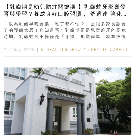
【乳齒期是幼兒防蛀關鍵期 】乳齒蛀牙影響發
育與學習？養成良好口腔習慣， 舒適達 強化琺
瑯質 兒童牙膏防護指南
「以為乳齒早晚會換，蛀了都不怕？」是很多家長誤會
了的護齒大忌！您知道嗎？乳齒期正是兒童蛀牙的高危
時期。乳齒蛀蝕不僅僅是「牙痛」那麼簡單，就算換恆
齒也有影響！後果將如骨牌效應般...
In
HEALTH & BEAUTY
/
HEALTH CARE
/
LIFESTYLE
31st July, 2026 ｜