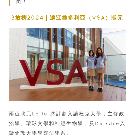
向！
IB放榜2024｜滬江維多利亞（VSA）狀元
兩位狀元Leila 將計劃入讀杜克大學，主修政
治學、環球文學和神經生物學，及Deirdre入
讀倫敦大學學院法學系。