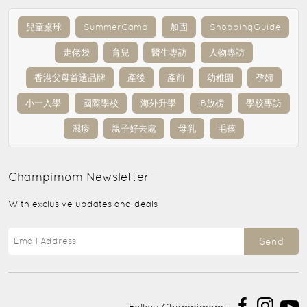
兒童桌球
SummerCamp
加固
ShoppingGuide
走佬袋
育兒
醫生專訪
人物專訪
香港父母首選品牌
產後
產前
幼稚園
孕婦
小一入學
國際學校
海外升學
IB放榜
學校專訪
濕疹
親子好去處
母乳
毛孩
Champimom
Newsletter
With exclusive updates and deals
Send
Follow Champimom :