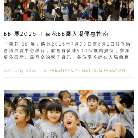
BB 展2026 ︳荷花BB展入場優惠指南
「荷花 BB 展」將於2026年7月30日至8月2日於香港
會議展覽中心舉行，展會有多達500個展銷攤位，齊集
更多最新、最齊全的親子資訊，各位準爸媽在入場前應
先閱讀購物指南...
In
PREGNANCY
/
GETTING PREGNANT
/
P
28th July, 2026 ｜