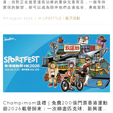
喜；但對正在接受漫長治療的重病兒童而言，一個等待
實現的願望，卻可以成為陪伴他們走過低谷、勇敢面對
逆境的重要力量。▲ 願...
In
LIFESTYLE
/
親子活動
5th August, 2026 ｜
Champimom送禮｜免費200張門票香港運動
節2026載譽歸來：一次睇盡匹克球、新興運