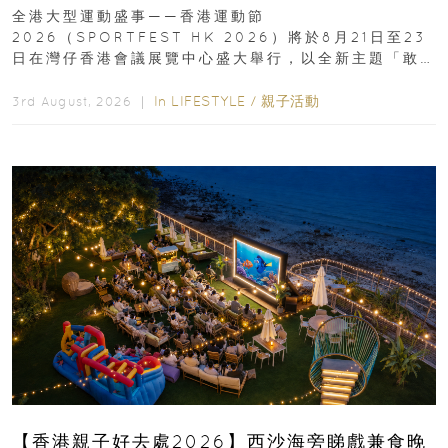
動、街舞比賽＋逾百運動品牌展覽
全港大型運動盛事——香港運動節
2026（SPORTFEST HK 2026）將於8月21日至23
日在灣仔香港會議展覽中心盛大舉行，以全新主題「敢
運動大排檔」登場，集合...
In
LIFESTYLE
/
親子活動
3rd August, 2026 ｜
【香港親子好去處2026】西沙海旁睇戲兼食晚