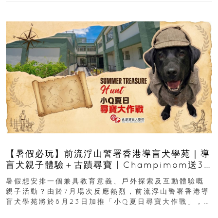
【暑假必玩】前流浮山警署香港導盲犬學苑｜導
盲犬親子體驗＋古蹟尋寶 | Champimom送3
組免費名額
暑假想安排一個兼具教育意義、戶外探索及互動體驗嘅
親子活動？由於7月場次反應熱烈，前流浮山警署香港導
盲犬學苑將於8月23日加推「小Q夏日尋寶大作戰」，家
長與小朋友可以走進前流浮山警署...