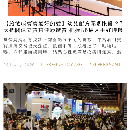
【給敏弱寶寶最好的愛】幼兒配方花多眼亂？3
大把關建立寶寶健康體質 把握BB展入手好時機
每個媽媽在育兒路上都會遇到不同的挑戰。每當看到寶
寶肌膚突然後天泛紅、抓個不停，或者肚仔「咕嚕咕
嚕」不舒服而哭鬧時，媽媽心裡總滿是心痛與無奈。混
合餵養揀奶粉？選擇幼兒配...
In
PREGNANCY
/
GETTING PREGNANT
/
P
29th July, 2026 ｜