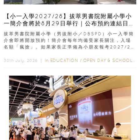
【小一入學2027/28】拔萃男書院附屬小學小
一簡介會將於8月29日舉行｜公布預約連結日期
｜更設有網上重溫
拔萃男書院附屬小學（男拔附小／DBSPD）小一入學簡
介會即將開放預約！簡介會每年均備受家長關注，入場
名額「瘋搶」。如果家長正準備為小朋友報考2027/28
學年小一，想...
In
EDUCATION
/
OPEN DAY & SCHOOL EVENTS
30th July, 2026 ｜