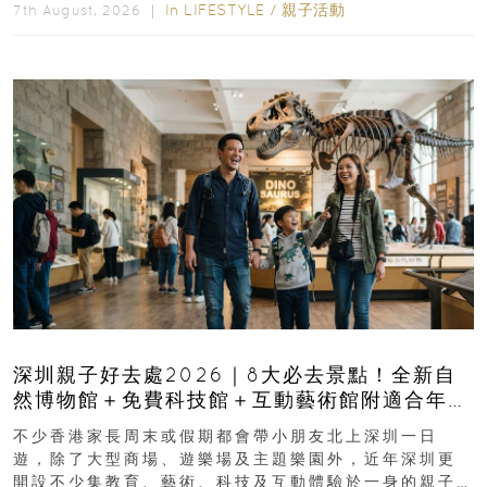
In
LIFESTYLE
/
親子活動
7th August, 2026 ｜
深圳親子好去處2026｜8大必去景點！全新自
然博物館＋免費科技館＋互動藝術館附適合年
齡、交通、門票、開放時間
不少香港家長周末或假期都會帶小朋友北上深圳一日
遊，除了大型商場、遊樂場及主題樂園外，近年深圳更
開設不少集教育、藝術、科技及互動體驗於一身的親子