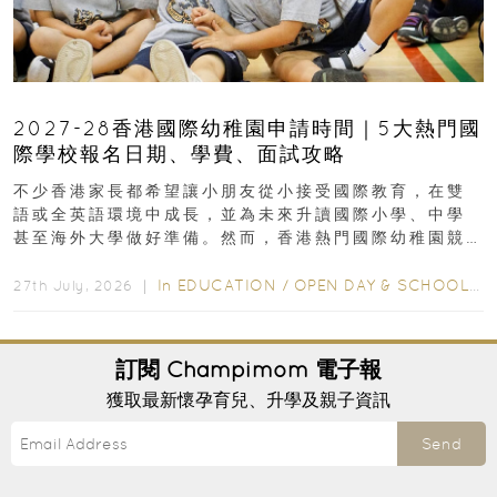
2027-28香港國際幼稚園申請時間｜5大熱門國
際學校報名日期、學費、面試攻略
不少香港家長都希望讓小朋友從小接受國際教育，在雙
語或全英語環境中成長，並為未來升讀國際小學、中學
甚至海外大學做好準備。然而，香港熱門國際幼稚園競
爭激烈，大部分學校會於入學前約一年開始接受申請...
In
EDUCATION
/
OPEN DAY & SCHOOL EVENTS
27th July, 2026 ｜
訂閱
Champimom
電子報
獲取最新懷孕育兒、升學及親子資訊
Send