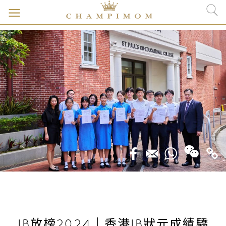
IB放榜2024｜香港IB狀元成績驕