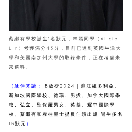
蔡繼有學校誕生1名狀元，林嫣同學 (Alicia
Lin) 考獲滿分45分，目前已達到英國牛津大
學和美國南加州大學的取錄條件，正在考慮未
來選科。
（延伸閱讀：
IB放榜2024｜滬江維多利亞、
新加坡國際學校、德瑞、男拔、加拿大國際學
校、弘立、聖保羅男女、英基、耀中國際學
校、蔡繼有和赤柱聖士提反佳績出爐 誕生多名
IB狀元
）