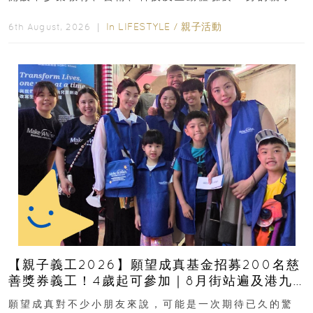
好去處！暑假唔想再行商場...
In
LIFESTYLE
/
親子活動
6th August, 2026 ｜
【親子義工2026】願望成真基金招募200名慈
善獎券義工！4歲起可參加｜8月街站遍及港九
新界
願望成真對不少小朋友來說，可能是一次期待已久的驚