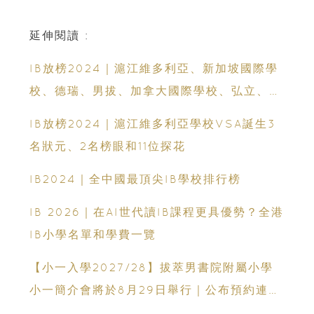
延伸閱讀 :
IB放榜2024｜滬江維多利亞、新加坡國際學
校、德瑞、男拔、加拿大國際學校、弘立、聖
保羅男女、英基、耀中國際學校、蔡繼有和赤
IB放榜2024｜滬江維多利亞學校VSA誕生3
柱聖士提反佳績出爐 誕生多名IB狀元
名狀元、2名榜眼和11位探花
IB2024｜全中國最頂尖IB學校排行榜
IB 2026｜在AI世代讀IB課程更具優勢？全港
IB小學名單和學費一覽
【小一入學2027/28】拔萃男書院附屬小學
小一簡介會將於8月29日舉行｜公布預約連結
日期｜更設有網上重溫