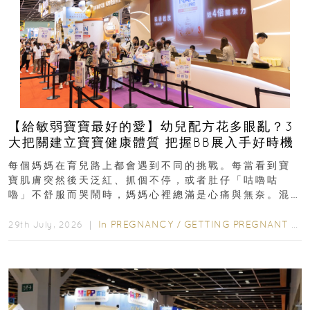
【給敏弱寶寶最好的愛】幼兒配方花多眼亂？3
大把關建立寶寶健康體質 把握BB展入手好時機
每個媽媽在育兒路上都會遇到不同的挑戰。每當看到寶
寶肌膚突然後天泛紅、抓個不停，或者肚仔「咕嚕咕
嚕」不舒服而哭鬧時，媽媽心裡總滿是心痛與無奈。混
合餵養揀奶粉？選擇幼兒配...
In
PREGNANCY
/
GETTING PREGNANT
/
P
29th July, 2026 ｜