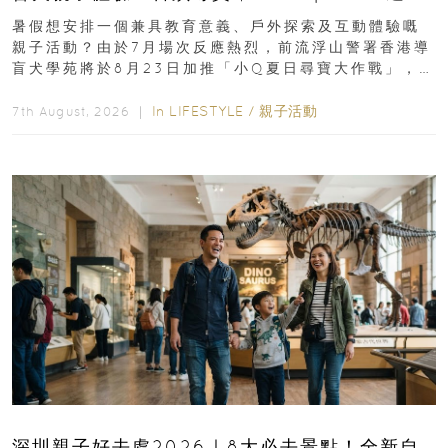
組免費名額
暑假想安排一個兼具教育意義、戶外探索及互動體驗嘅
親子活動？由於7月場次反應熱烈，前流浮山警署香港導
盲犬學苑將於8月23日加推「小Q夏日尋寶大作戰」，家
長與小朋友可以走進前流浮山警署...
In
LIFESTYLE
/
親子活動
7th August, 2026 ｜
深圳親子好去處2026｜8大必去景點！全新自