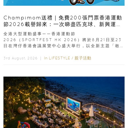
Champimom送禮｜免費200張門票香港運動
節2026載譽歸來：一次睇盡匹克球、新興運
動、街舞比賽＋逾百運動品牌展覽
全港大型運動盛事——香港運動節
2026（SPORTFEST HK 2026）將於8月21日至23
日在灣仔香港會議展覽中心盛大舉行，以全新主題「敢
運動大排檔」登場，集合...
In
LIFESTYLE
/
親子活動
3rd August, 2026 ｜