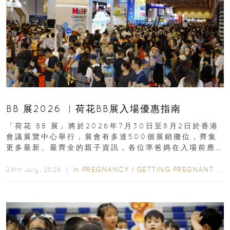
BB 展2026 ︳荷花BB展入場優惠指南
「荷花 BB 展」將於2026年7月30日至8月2日於香港
會議展覽中心舉行，展會有多達500個展銷攤位，齊集
更多最新、最齊全的親子資訊，各位準爸媽在入場前應
先閱讀購物指南...
In
PREGNANCY
/
GETTING PREGNANT
/
P
28th July, 2026 ｜