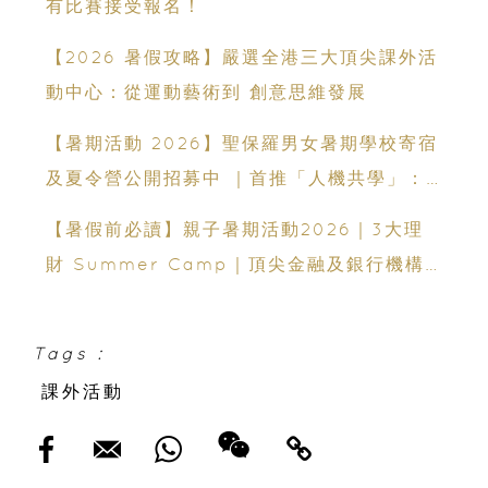
有比賽接受報名！
【2026 暑假攻略】嚴選全港三大頂尖課外活
動中心：從運動藝術到 創意思維發展
【暑期活動 2026】聖保羅男女暑期學校寄宿
及夏令營公開招募中 ｜首推「人機共學」：
聯乘蘇格蘭場專家、拍賣官｜10-14 歲必報的
【暑假前必讀】親子暑期活動2026｜3大理
領袖體驗營
財 Summer Camp｜頂尖金融及銀行機構
專家親授｜ Finpod｜ESF Explore｜理財
實驗室｜投委會理財教育體驗館
Tags :
課外活動