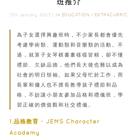
班推介
In
EDUCATION
/
EXTRACURRICULAR ACTIVITIES
13th January, 2023｜
為子女選擇興趣班時，不少家長都會優先
考慮學術類、運動類和音樂類的活動。不
過，就算子女琴棋書畫樣樣皆精，卻不懂
禮節、欠缺品德，他們長大後也難以成為
社會的明日領袖。如果父母忙於工作，而
長輩和傭人也不擅長教導孩子禮節和品
格，不妨讓小朋友參加品格和禮儀班，學
習正確的價值觀和社交禮儀。
1.品格教育 - JEMS Character
Academy