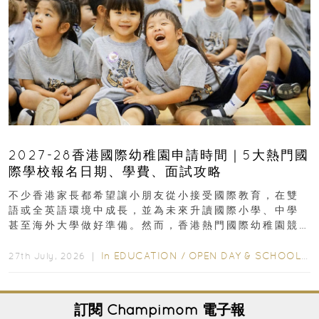
2027-28香港國際幼稚園申請時間｜5大熱門國
際學校報名日期、學費、面試攻略
不少香港家長都希望讓小朋友從小接受國際教育，在雙
語或全英語環境中成長，並為未來升讀國際小學、中學
甚至海外大學做好準備。然而，香港熱門國際幼稚園競
爭激烈，大部分學校會於入學前約一年開始接受申請...
In
EDUCATION
/
OPEN DAY & SCHOOL EVENTS
27th July, 2026 ｜
訂閱
Champimom
電子報