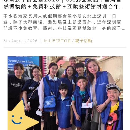
然博物館＋免費科技館＋互動藝術館附適合年
齡、交通、門票、開放時間
不少香港家長周末或假期都會帶小朋友北上深圳一日
遊，除了大型商場、遊樂場及主題樂園外，近年深圳更
開設不少集教育、藝術、科技及互動體驗於一身的親子
好去處！暑假唔想再行商場...
In
LIFESTYLE
/
親子活動
6th August, 2026 ｜