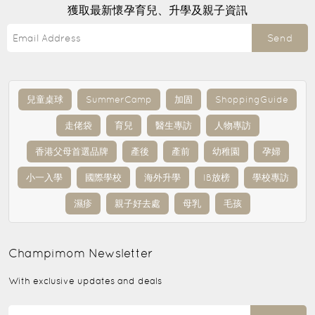
獲取最新懷孕育兒、升學及親子資訊
Send
兒童桌球
SummerCamp
加固
ShoppingGuide
走佬袋
育兒
醫生專訪
人物專訪
香港父母首選品牌
產後
產前
幼稚園
孕婦
小一入學
國際學校
海外升學
IB放榜
學校專訪
濕疹
親子好去處
母乳
毛孩
Champimom
Newsletter
With exclusive updates and deals