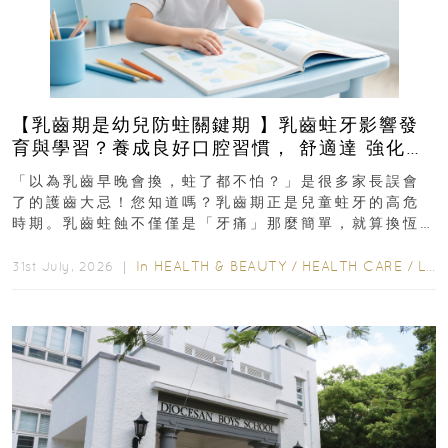
【乳齒期是幼兒防蛀關鍵期 】乳齒蛀牙影響發
育與學習？養成良好口腔習慣， 舒適達 強化琺
瑯質 兒童牙膏防護指南
「以為乳齒早晚會換，蛀了都不怕？」是很多家長誤會
了的護齒大忌！您知道嗎？乳齒期正是兒童蛀牙的高危
時期。乳齒蛀蝕不僅僅是「牙痛」那麼簡單，就算換恆
齒也有影響！後果將如骨牌效應般...
In
HEALTH & BEAUTY
/
HEALTH CARE
/
LIFESTYLE
31st July, 2026 ｜