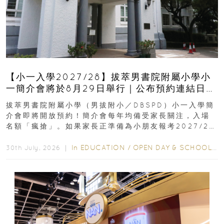
【小一入學2027/28】拔萃男書院附屬小學小
一簡介會將於8月29日舉行｜公布預約連結日期
｜更設有網上重溫
拔萃男書院附屬小學（男拔附小／DBSPD）小一入學簡
介會即將開放預約！簡介會每年均備受家長關注，入場
名額「瘋搶」。如果家長正準備為小朋友報考2027/28
學年小一，想...
In
EDUCATION
/
OPEN DAY & SCHOOL EVENTS
30th July, 2026 ｜