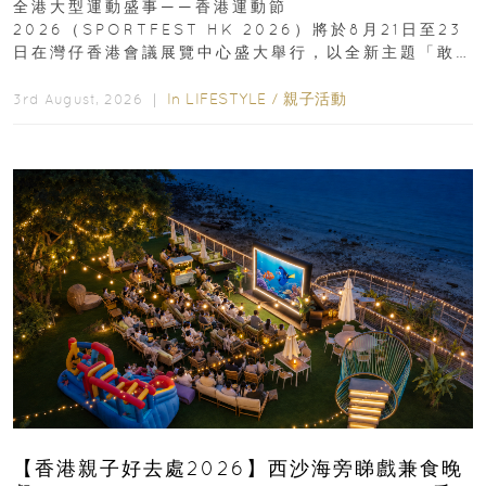
全港大型運動盛事——香港運動節
2026（SPORTFEST HK 2026）將於8月21日至23
日在灣仔香港會議展覽中心盛大舉行，以全新主題「敢
運動大排檔」登場，集合...
In
LIFESTYLE
/
親子活動
3rd August, 2026 ｜
【香港親子好去處2026】西沙海旁睇戲兼食晚