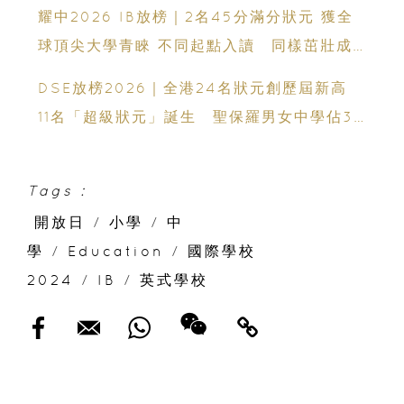
免費海外升學講座
耀中2026 IB放榜｜2名45分滿分狀元 獲全
球頂尖大學青睞 不同起點入讀 同樣茁壯成
長 走向世界舞台
DSE放榜2026｜全港24名狀元創歷屆新高
11名「超級狀元」誕生 聖保羅男女中學佔3
人
Tags :
開放日
/
小學
/
中
學
/
Education
/
國際學校
2024
/
IB
/
英式學校