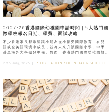
2027-28香港國際幼稚園申請時間｜5大熱門國
際學校報名日期、學費、面試攻略
不少香港家長都希望讓小朋友從小接受國際教育，在雙
語或全英語環境中成長，並為未來升讀國際小學、中學
甚至海外大學做好準備。然而，香港熱門國際幼稚園競
爭激烈，大部分學校會於入學前約一年開始接受申請...
In
EDUCATION
/
OPEN DAY & SCHOOL EVENTS
27th July, 2026 ｜