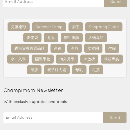
Send
兒童桌球
SummerCamp
加固
ShoppingGuide
走佬袋
育兒
醫生專訪
人物專訪
香港父母首選品牌
產後
產前
幼稚園
孕婦
小一入學
國際學校
海外升學
IB放榜
學校專訪
濕疹
親子好去處
母乳
毛孩
Champimom
Newsletter
With exclusive updates and deals
Send