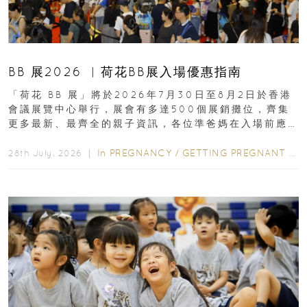
BB 展2026 ︳荷花BB展入場優惠指南
「荷花 BB 展」將於2026年7月30日至8月2日於香港
會議展覽中心舉行，展會有多達500個展銷攤位，齊集
更多最新、最齊全的親子資訊，各位準爸媽在入場前應
先閱讀購物指南...
In
PREGNANCY
/
GETTING PREGNANT
/
P
28th July, 2026 ｜