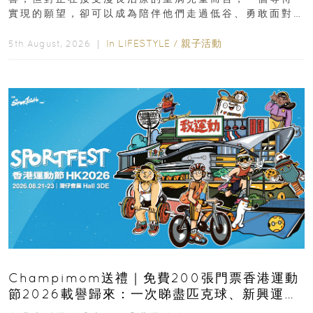
實現的願望，卻可以成為陪伴他們走過低谷、勇敢面對
逆境的重要力量。▲ 願...
In
LIFESTYLE
/
親子活動
5th August, 2026 ｜
Champimom送禮｜免費200張門票香港運動
節2026載譽歸來：一次睇盡匹克球、新興運
動、街舞比賽＋逾百運動品牌展覽