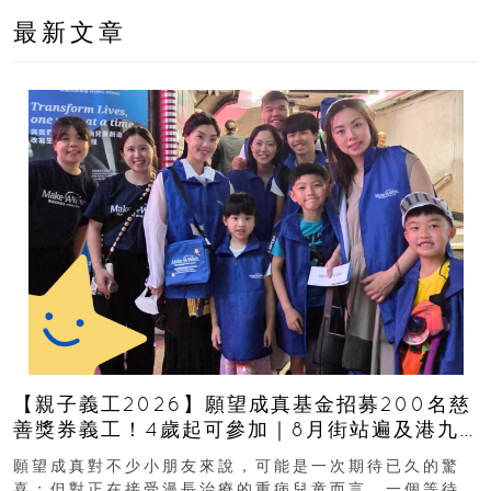
最新文章
【親子義工2026】願望成真基金招募200名慈
善獎券義工！4歲起可參加｜8月街站遍及港九
新界
願望成真對不少小朋友來說，可能是一次期待已久的驚
喜；但對正在接受漫長治療的重病兒童而言，一個等待