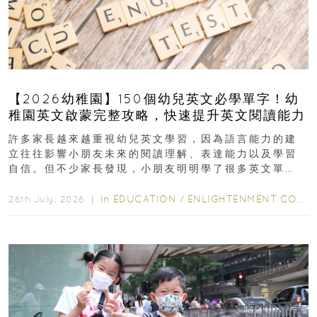
【2026幼稚園】150個幼兒英文必學單字！幼
稚園英文啟蒙完整攻略，快速提升英文閱讀能力
許多家長越來越重視幼兒英文學習，因為語言能力的建
立往往影響小朋友未來的閱讀理解、表達能力以及學習
自信。但不少家長發現，小朋友明明學了很多英文單
字，真正開始閱讀英文故事書時，仍然容易卡住...
In
EDUCATION
/
ENLIGHTENMENT CORNER
26th July, 2026 ｜