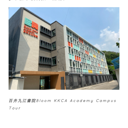
百卉九江書院Bloom KKCA Academy Campus
Tour