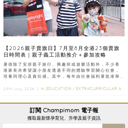
【2026親子賣旗日】7月至8月全港23個賣旗
日時間表｜親子義工活動推介＋參加攻略
暑假除了安排親子旅行、興趣班或遊樂活動外，不少香
港家長亦希望讓小朋友透過不同的體驗學習關心社會，
培養同理心及責任感。其中，每年由社會福利署批准舉
行的小朋友賣旗日小朋友，正是一項既有教育意義...
In
EDUCATION
/
EXTRACURRICULAR ACTIVITIES
24th July, 2026 ｜
訂閱
Champimom
電子報
獲取最新懷孕育兒、升學及親子資訊