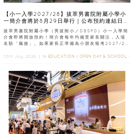
【小一入學2027/28】拔萃男書院附屬小學小
一簡介會將於8月29日舉行｜公布預約連結日期
｜更設有網上重溫
拔萃男書院附屬小學（男拔附小／DBSPD）小一入學簡
介會即將開放預約！簡介會每年均備受家長關注，入場
名額「瘋搶」。如果家長正準備為小朋友報考2027/28
學年小一，想...
In
EDUCATION
/
OPEN DAY & SCHOOL EVENTS
30th July, 2026 ｜