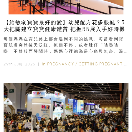
【給敏弱寶寶最好的愛】幼兒配方花多眼亂？3
大把關建立寶寶健康體質 把握BB展入手好時機
每個媽媽在育兒路上都會遇到不同的挑戰。每當看到寶
寶肌膚突然後天泛紅、抓個不停，或者肚仔「咕嚕咕
嚕」不舒服而哭鬧時，媽媽心裡總滿是心痛與無奈。混
合餵養揀奶粉？選擇幼兒配...
In
PREGNANCY
/
GETTING PREGNANT
/
P
29th July, 2026 ｜