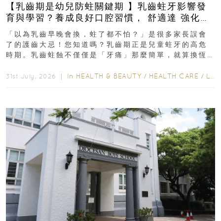
【乳齒期是幼兒防蛀關鍵期 】乳齒蛀牙影響發
育與學習？養成良好口腔習慣， 舒適達 強化琺
瑯質 兒童牙膏防護指南
「以為乳齒早晚會換，蛀了都不怕？」是很多家長誤會
了的護齒大忌！您知道嗎？乳齒期正是兒童蛀牙的高危
時期。乳齒蛀蝕不僅僅是「牙痛」那麼簡單，就算換恆
齒也有影響！後果將如骨牌效應般...
In
HEALTH & BEAUTY
/
HEALTH CARE
/
LIFESTYLE
31st July, 2026 ｜