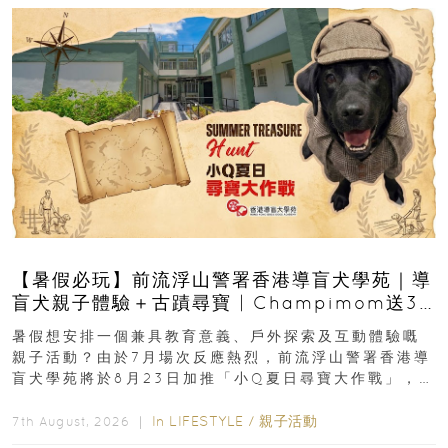
【暑假必玩】前流浮山警署香港導盲犬學苑｜導
盲犬親子體驗＋古蹟尋寶 | Champimom送3
組免費名額
暑假想安排一個兼具教育意義、戶外探索及互動體驗嘅
親子活動？由於7月場次反應熱烈，前流浮山警署香港導
盲犬學苑將於8月23日加推「小Q夏日尋寶大作戰」，家
長與小朋友可以走進前流浮山警署...
In
LIFESTYLE
/
親子活動
7th August, 2026 ｜