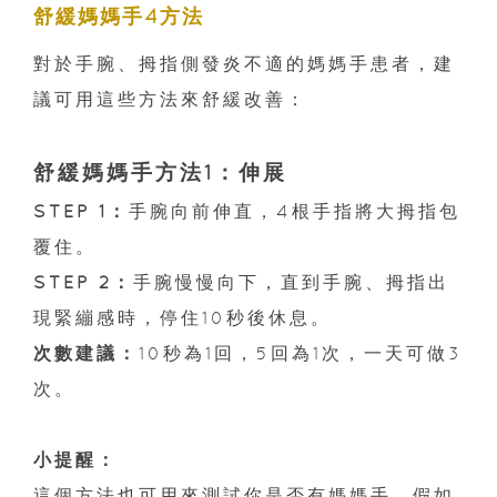
舒緩媽媽手4方法
對於手腕、拇指側發炎不適的媽媽手患者，建
議可用這些方法來舒緩改善：
舒緩媽媽手方法1：伸展
STEP 1：
手腕向前伸直，4根手指將大拇指包
覆住。
STEP 2：
手腕慢慢向下，直到手腕、拇指出
現緊繃感時，停住10秒後休息。
次數建議：
10秒為1回，5回為1次，一天可做3
次。
小提醒：
這個方法也可用來測試你是否有媽媽手，假如