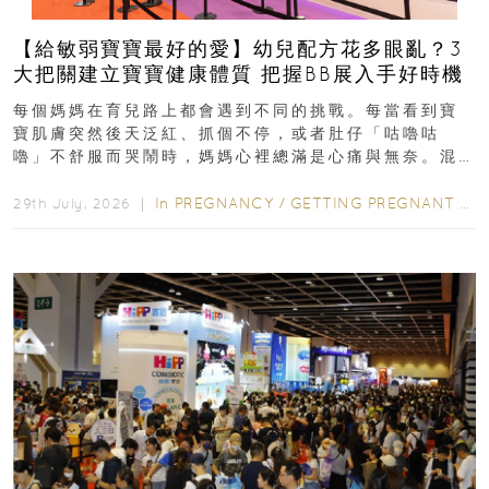
【給敏弱寶寶最好的愛】幼兒配方花多眼亂？3
大把關建立寶寶健康體質 把握BB展入手好時機
每個媽媽在育兒路上都會遇到不同的挑戰。每當看到寶
寶肌膚突然後天泛紅、抓個不停，或者肚仔「咕嚕咕
嚕」不舒服而哭鬧時，媽媽心裡總滿是心痛與無奈。混
合餵養揀奶粉？選擇幼兒配...
In
PREGNANCY
/
GETTING PREGNANT
/
P
29th July, 2026 ｜