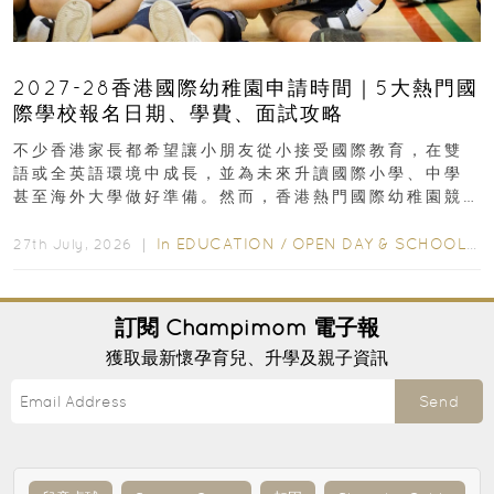
2027-28香港國際幼稚園申請時間｜5大熱門國
際學校報名日期、學費、面試攻略
不少香港家長都希望讓小朋友從小接受國際教育，在雙
語或全英語環境中成長，並為未來升讀國際小學、中學
甚至海外大學做好準備。然而，香港熱門國際幼稚園競
爭激烈，大部分學校會於入學前約一年開始接受申請...
In
EDUCATION
/
OPEN DAY & SCHOOL EVENTS
27th July, 2026 ｜
訂閱
Champimom
電子報
獲取最新懷孕育兒、升學及親子資訊
Send