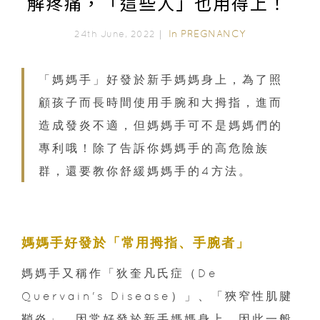
解疼痛，「這些人」也用得上！
In
PREGNANCY
24th June, 2022｜
「媽媽手」好發於新手媽媽身上，為了照
顧孩子而長時間使用手腕和大拇指，進而
造成發炎不適，但媽媽手可不是媽媽們的
專利哦！除了告訴你媽媽手的高危險族
群，還要教你舒緩媽媽手的4方法。
媽媽手好發於「常用拇指、手腕者」
媽媽手又稱作「狄奎凡氏症（De
Quervain's Disease）」、「狹窄性肌腱
鞘炎」，因常好發於新手媽媽身上，因此一般