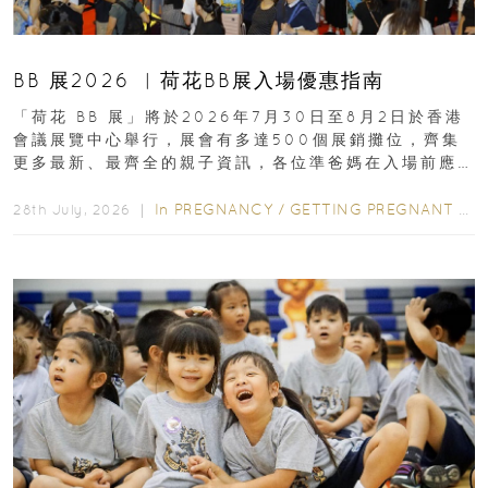
BB 展2026 ︳荷花BB展入場優惠指南
「荷花 BB 展」將於2026年7月30日至8月2日於香港
會議展覽中心舉行，展會有多達500個展銷攤位，齊集
更多最新、最齊全的親子資訊，各位準爸媽在入場前應
先閱讀購物指南...
In
PREGNANCY
/
GETTING PREGNANT
/
P
28th July, 2026 ｜