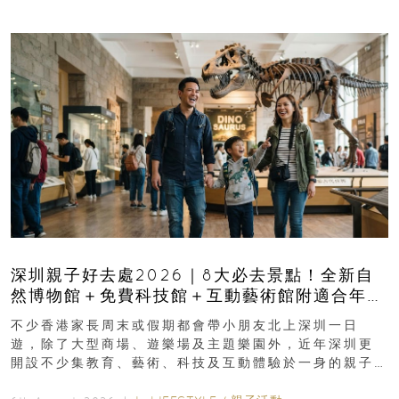
深圳親子好去處2026｜8大必去景點！全新自
然博物館＋免費科技館＋互動藝術館附適合年
齡、交通、門票、開放時間
不少香港家長周末或假期都會帶小朋友北上深圳一日
遊，除了大型商場、遊樂場及主題樂園外，近年深圳更
開設不少集教育、藝術、科技及互動體驗於一身的親子
好去處！暑假唔想再行商場...