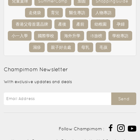
兒童桌球
SummerCamp
加固
ShoppingGuide
走佬袋
育兒
醫生專訪
人物專訪
香港父母首選品牌
產後
產前
幼稚園
孕婦
小一入學
國際學校
海外升學
IB放榜
學校專訪
濕疹
親子好去處
母乳
毛孩
Champimom
Newsletter
With exclusive updates and deals
Send
Follow Champimom :