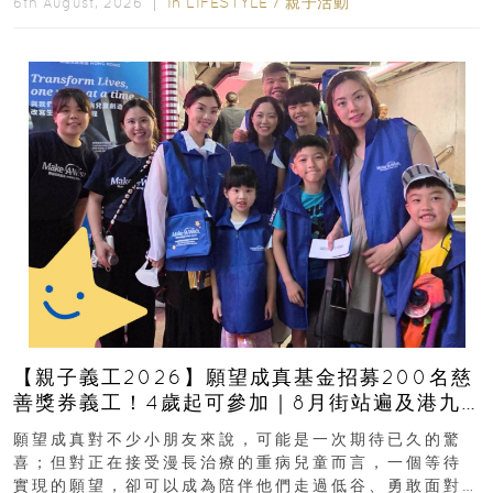
In
LIFESTYLE
/
親子活動
6th August, 2026 ｜
【親子義工2026】願望成真基金招募200名慈
善獎券義工！4歲起可參加｜8月街站遍及港九
新界
願望成真對不少小朋友來說，可能是一次期待已久的驚
喜；但對正在接受漫長治療的重病兒童而言，一個等待
實現的願望，卻可以成為陪伴他們走過低谷、勇敢面對