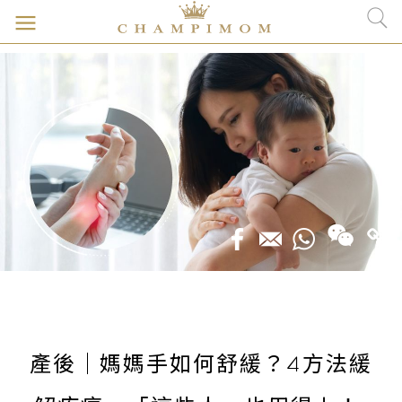
產後｜媽媽手如何舒緩？4方法緩