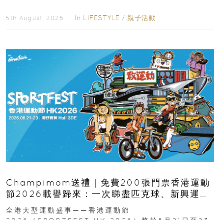
逆境的重要力量。▲ 願...
In
LIFESTYLE
/
親子活動
5th August, 2026 ｜
Champimom送禮｜免費200張門票香港運動
節2026載譽歸來：一次睇盡匹克球、新興運
動、街舞比賽＋逾百運動品牌展覽
全港大型運動盛事——香港運動節