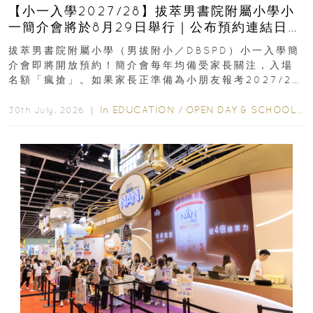
【小一入學2027/28】拔萃男書院附屬小學小
一簡介會將於8月29日舉行｜公布預約連結日期
｜更設有網上重溫
拔萃男書院附屬小學（男拔附小／DBSPD）小一入學簡
介會即將開放預約！簡介會每年均備受家長關注，入場
名額「瘋搶」。如果家長正準備為小朋友報考2027/28
學年小一，想...
In
EDUCATION
/
OPEN DAY & SCHOOL EVENTS
30th July, 2026 ｜