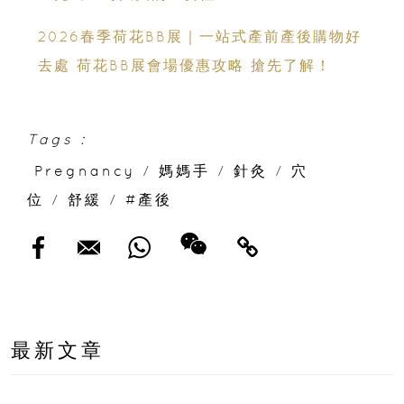
2026春季荷花BB展｜一站式產前產後購物好
去處 荷花BB展會場優惠攻略 搶先了解！
Tags :
Pregnancy
/
媽媽手
/
針灸
/
穴
位
/
舒緩
/
#產後
最新文章