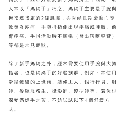
人常以「媽媽手」稱之。媽媽手主要是手腕與
拇指連接處的2條肌腱，與骨頭長期磨擦而導
致發炎疼痛，手腕拇指側出現疼痛或腫脹、前
臂疼痛、手指活動時不順暢（發出喀喀聲響）
等都是常見症狀。
除了新手媽媽之外，經常需要使用手腕與大拇
指者，也是媽媽手的好發族群，例如：常使用
滑鼠鍵盤的上班族、裝修工人、銀行行員、廚
師、餐廳服務生、攝影師、髮型師等。若你也
深受媽媽手之苦，不妨試試以下4個舒緩方
式。