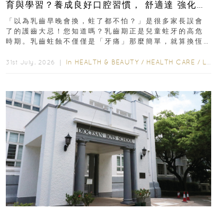
育與學習？養成良好口腔習慣， 舒適達 強化琺
瑯質 兒童牙膏防護指南
「以為乳齒早晚會換，蛀了都不怕？」是很多家長誤會
了的護齒大忌！您知道嗎？乳齒期正是兒童蛀牙的高危
時期。乳齒蛀蝕不僅僅是「牙痛」那麼簡單，就算換恆
齒也有影響！後果將如骨牌效應般...
In
HEALTH & BEAUTY
/
HEALTH CARE
/
LIFESTYLE
31st July, 2026 ｜