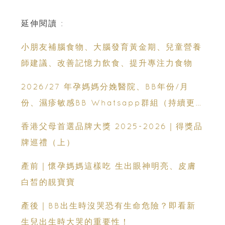
延伸閱讀 :
小朋友補腦食物、大腦發育黃金期、兒童營養
師建議、改善記憶力飲食、提升專注力食物
2026/27 年孕媽媽分娩醫院、BB年份/月
份、濕疹敏感BB Whatsapp群組（持續更
新）
香港父母首選品牌大獎 2025-2026｜得獎品
牌巡禮（上）
產前｜懷孕媽媽這樣吃 生出眼神明亮、皮膚
白皙的靚寶寶
產後｜BB出生時沒哭恐有生命危險？即看新
生兒出生時大哭的重要性！