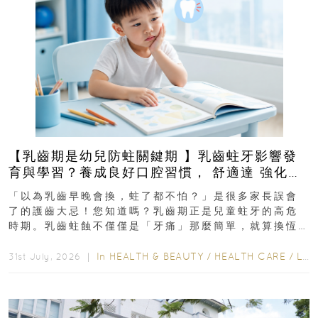
【乳齒期是幼兒防蛀關鍵期 】乳齒蛀牙影響發
育與學習？養成良好口腔習慣， 舒適達 強化琺
瑯質 兒童牙膏防護指南
「以為乳齒早晚會換，蛀了都不怕？」是很多家長誤會
了的護齒大忌！您知道嗎？乳齒期正是兒童蛀牙的高危
時期。乳齒蛀蝕不僅僅是「牙痛」那麼簡單，就算換恆
齒也有影響！後果將如骨牌效應般...
In
HEALTH & BEAUTY
/
HEALTH CARE
/
LIFESTYLE
31st July, 2026 ｜