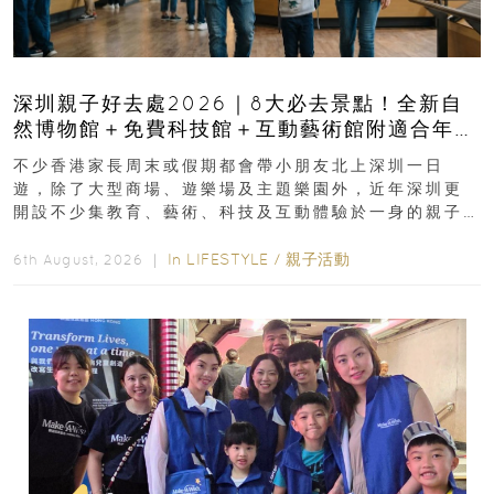
深圳親子好去處2026｜8大必去景點！全新自
然博物館＋免費科技館＋互動藝術館附適合年
齡、交通、門票、開放時間
不少香港家長周末或假期都會帶小朋友北上深圳一日
遊，除了大型商場、遊樂場及主題樂園外，近年深圳更
開設不少集教育、藝術、科技及互動體驗於一身的親子
好去處！暑假唔想再行商場...
In
LIFESTYLE
/
親子活動
6th August, 2026 ｜