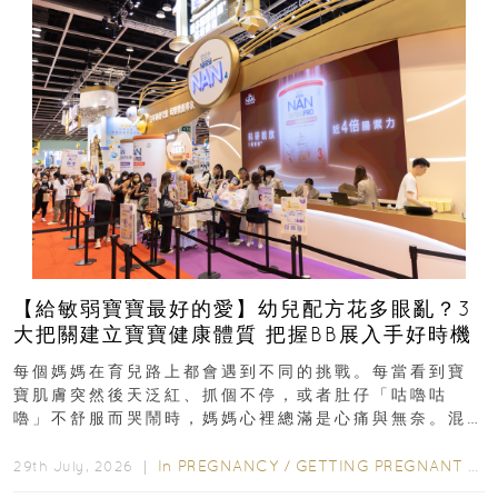
【給敏弱寶寶最好的愛】幼兒配方花多眼亂？3
大把關建立寶寶健康體質 把握BB展入手好時機
每個媽媽在育兒路上都會遇到不同的挑戰。每當看到寶
寶肌膚突然後天泛紅、抓個不停，或者肚仔「咕嚕咕
嚕」不舒服而哭鬧時，媽媽心裡總滿是心痛與無奈。混
合餵養揀奶粉？選擇幼兒配...
In
PREGNANCY
/
GETTING PREGNANT
/
P
29th July, 2026 ｜