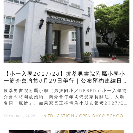
【小一入學2027/28】拔萃男書院附屬小學小
一簡介會將於8月29日舉行｜公布預約連結日期
｜更設有網上重溫
拔萃男書院附屬小學（男拔附小／DBSPD）小一入學簡
介會即將開放預約！簡介會每年均備受家長關注，入場
名額「瘋搶」。如果家長正準備為小朋友報考2027/28
學年小一，想...
In
EDUCATION
/
OPEN DAY & SCHOOL EVENTS
30th July, 2026 ｜