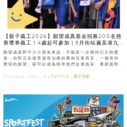
【親子義工2026】願望成真基金招募200名慈
善獎券義工！4歲起可參加｜8月街站遍及港九
新界
願望成真對不少小朋友來說，可能是一次期待已久的驚
喜；但對正在接受漫長治療的重病兒童而言，一個等待
實現的願望，卻可以成為陪伴他們走過低谷、勇敢面對
逆境的重要力量。▲ 願...
In
LIFESTYLE
/
親子活動
5th August, 2026 ｜