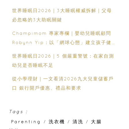
嬰幼兒睡眠網上交流會（費用全免）
世界睡眠日2026｜3大睡眠權威拆解｜父母
必忽略的3大助眠關鍵
Champimom 專家專欄｜嬰幼兒睡眠顧問
Robynn Yip：以「網球心態」建立孩子健康
睡眠
世界睡眠日2026｜5 個嚴重警號：在家自測
幼兒是否睡眠不足
從小學理財｜一文看清2026九大兒童儲蓄戶
口 銀行開戶優惠、禮品和要求
Tags :
Parenting
/
洗衣機
/
清洗
/
大腸