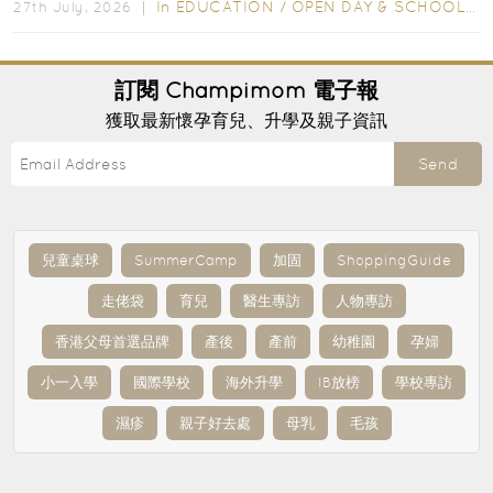
In
EDUCATION
/
OPEN DAY & SCHOOL EVENTS
27th July, 2026 ｜
訂閱
Champimom
電子報
獲取最新懷孕育兒、升學及親子資訊
Send
兒童桌球
SummerCamp
加固
ShoppingGuide
走佬袋
育兒
醫生專訪
人物專訪
香港父母首選品牌
產後
產前
幼稚園
孕婦
小一入學
國際學校
海外升學
IB放榜
學校專訪
濕疹
親子好去處
母乳
毛孩