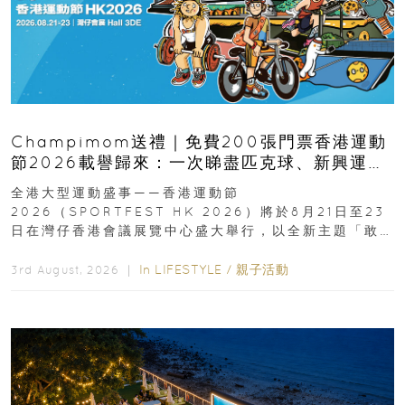
Champimom送禮｜免費200張門票香港運動
節2026載譽歸來：一次睇盡匹克球、新興運
動、街舞比賽＋逾百運動品牌展覽
全港大型運動盛事——香港運動節
2026（SPORTFEST HK 2026）將於8月21日至23
日在灣仔香港會議展覽中心盛大舉行，以全新主題「敢
運動大排檔」登場，集合...
In
LIFESTYLE
/
親子活動
3rd August, 2026 ｜