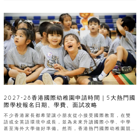
2027-28香港國際幼稚園申請時間｜5大熱門國
際學校報名日期、學費、面試攻略
不少香港家長都希望讓小朋友從小接受國際教育，在雙
語或全英語環境中成長，並為未來升讀國際小學、中學
甚至海外大學做好準備。然而，香港熱門國際幼稚園競
爭激烈，大部分學校會於入學前約一年開始接受申請...