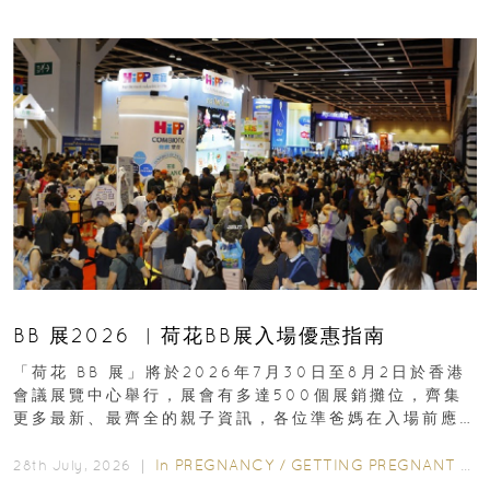
BB 展2026 ︳荷花BB展入場優惠指南
「荷花 BB 展」將於2026年7月30日至8月2日於香港
會議展覽中心舉行，展會有多達500個展銷攤位，齊集
更多最新、最齊全的親子資訊，各位準爸媽在入場前應
先閱讀購物指南...
In
PREGNANCY
/
GETTING PREGNANT
/
P
28th July, 2026 ｜