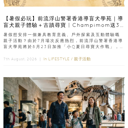
【暑假必玩】前流浮山警署香港導盲犬學苑｜導
盲犬親子體驗＋古蹟尋寶 | Champimom送3
組免費名額
暑假想安排一個兼具教育意義、戶外探索及互動體驗嘅
親子活動？由於7月場次反應熱烈，前流浮山警署香港導
盲犬學苑將於8月23日加推「小Q夏日尋寶大作戰」，家
長與小朋友可以走進前流浮山警署...
In
LIFESTYLE
/
親子活動
7th August, 2026 ｜