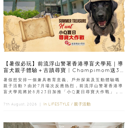
【暑假必玩】前流浮山警署香港導盲犬學苑｜導
盲犬親子體驗＋古蹟尋寶 | Champimom送3
組免費名額
暑假想安排一個兼具教育意義、戶外探索及互動體驗嘅
親子活動？由於7月場次反應熱烈，前流浮山警署香港導
盲犬學苑將於8月23日加推「小Q夏日尋寶大作戰」，家
長與小朋友可以走進前流浮山警署...
In
LIFESTYLE
/
親子活動
7th August, 2026 ｜