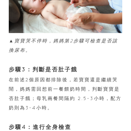
▲寶寶哭不停時，媽媽第2步驟可檢查是否該
換尿布。
步驟3：判斷是否肚子餓
在前述2個原因都排除後，若寶寶還是繼續哭
鬧，媽媽需回想前一餐餵奶時間，判斷寶寶是
否肚子餓；母乳兩餐間隔約 2.5-3小時，配方
奶則為3-4小時。
步驟4：進行全身檢查