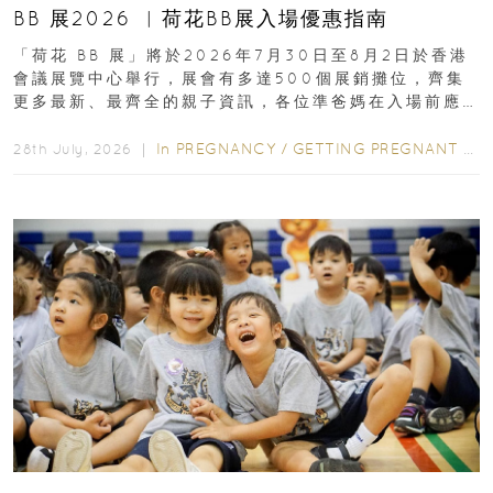
BB 展2026 ︳荷花BB展入場優惠指南
「荷花 BB 展」將於2026年7月30日至8月2日於香港
會議展覽中心舉行，展會有多達500個展銷攤位，齊集
更多最新、最齊全的親子資訊，各位準爸媽在入場前應
先閱讀購物指南...
In
PREGNANCY
/
GETTING PREGNANT
/
P
28th July, 2026 ｜