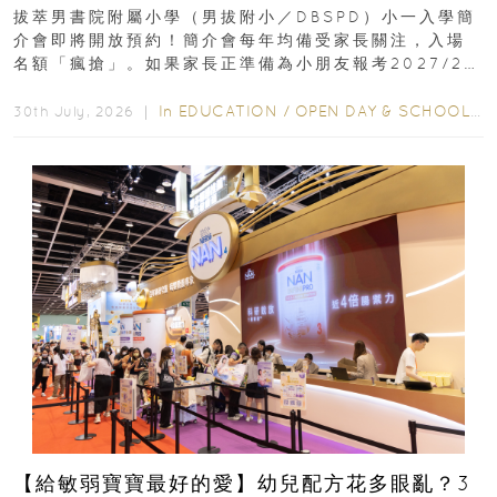
｜更設有網上重溫
拔萃男書院附屬小學（男拔附小／DBSPD）小一入學簡
介會即將開放預約！簡介會每年均備受家長關注，入場
名額「瘋搶」。如果家長正準備為小朋友報考2027/28
學年小一，想...
In
EDUCATION
/
OPEN DAY & SCHOOL EVENTS
30th July, 2026 ｜
【給敏弱寶寶最好的愛】幼兒配方花多眼亂？3