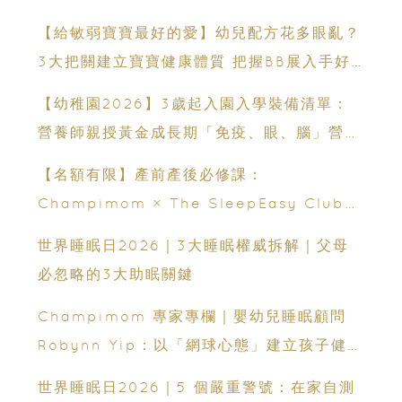
【給敏弱寶寶最好的愛】幼兒配方花多眼亂？
3大把關建立寶寶健康體質 把握BB展入手好
時機
【幼稚園2026】3歲起入園入學裝備清單：
營養師親授黃金成長期「免疫、眼、腦」營養
策略
【名額有限】產前產後必修課：
Champimom × The SleepEasy Club
嬰幼兒睡眠網上交流會（費用全免）
世界睡眠日2026｜3大睡眠權威拆解｜父母
必忽略的3大助眠關鍵
Champimom 專家專欄｜嬰幼兒睡眠顧問
Robynn Yip：以「網球心態」建立孩子健康
睡眠
世界睡眠日2026｜5 個嚴重警號：在家自測