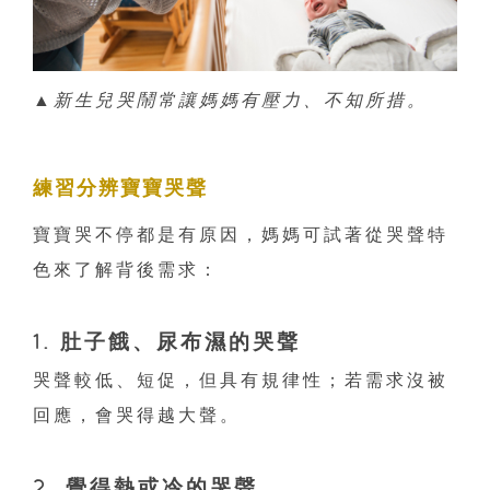
▲新生兒哭鬧常讓媽媽有壓力、不知所措。
練習分辨寶寶哭聲
寶寶哭不停都是有原因，媽媽可試著從哭聲特
色來了解背後需求：
1. 肚子餓、尿布濕的哭聲
哭聲較低、短促，但具有規律性；若需求沒被
回應，會哭得越大聲。
2. 覺得熱或冷的哭聲