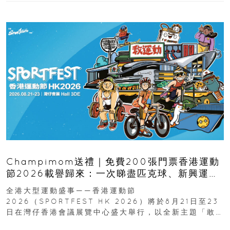
Champimom送禮｜免費200張門票香港運動
節2026載譽歸來：一次睇盡匹克球、新興運
動、街舞比賽＋逾百運動品牌展覽
全港大型運動盛事——香港運動節
2026（SPORTFEST HK 2026）將於8月21日至23
日在灣仔香港會議展覽中心盛大舉行，以全新主題「敢
運動大排檔」登場，集合...