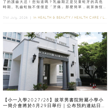
了的護齒大忌！您知道嗎？乳齒期正是兒童蛀牙的高危
時期。乳齒蛀蝕不僅僅是「牙痛」那麼簡單，就算換恆
齒也有影響！後果將如骨牌效應般...
In
HEALTH & BEAUTY
/
HEALTH CARE
/
LIFESTYLE
31st July, 2026 ｜
【小一入學2027/28】拔萃男書院附屬小學小
一簡介會將於8月29日舉行｜公布預約連結日期