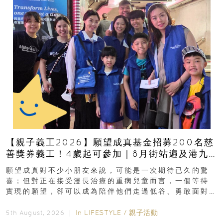
【親子義工2026】願望成真基金招募200名慈
善獎券義工！4歲起可參加｜8月街站遍及港九
新界
願望成真對不少小朋友來說，可能是一次期待已久的驚
喜；但對正在接受漫長治療的重病兒童而言，一個等待
實現的願望，卻可以成為陪伴他們走過低谷、勇敢面對
逆境的重要力量。▲ 願...
In
LIFESTYLE
/
親子活動
5th August, 2026 ｜