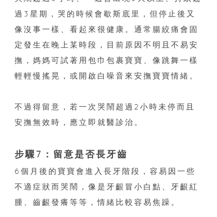
過3星期，哭的時候會歇斯底里，但停止後又
像沒事一樣、看起來很健康。通常腸絞痛會固
定發生在晚上某時段，目前原因不明且不易安
撫，媽媽可試著用包巾包裹寶寶、像跳舞一樣
輕輕慢搖晃，或開啟白噪音來安撫寶寶情緒。
不過得留意，若一次哭鬧超過2小時未停而且
安撫無效時，應立即就醫診治。
步驟7：留意是否長牙齒
6個月後的寶寶會進入長牙階段，容易因一些
不適症狀而哭鬧，像是牙齦冒小白點、牙齦紅
腫、齒齦發癢等等，情緒比較容易焦躁。