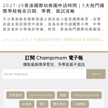
2027-28香港國際幼稚園申請時間｜5大熱門國
際學校報名日期、學費、面試攻略
不少香港家長都希望讓小朋友從小接受國際教育，在雙
語或全英語環境中成長，並為未來升讀國際小學、中學
甚至海外大學做好準備。然而，香港熱門國際幼稚園競
爭激烈，大部分學校會於入學前約一年開始接受申請...
In
EDUCATION
/
OPEN DAY & SCHOOL EVENTS
27th July, 2026 ｜
訂閱
Champimom
電子報
獲取最新懷孕育兒、升學及親子資訊
Send
兒童桌球
SummerCamp
加固
ShoppingGuide
走佬袋
育兒
醫生專訪
人物專訪