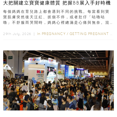
大把關建立寶寶健康體質 把握BB展入手好時機
每個媽媽在育兒路上都會遇到不同的挑戰。每當看到寶
寶肌膚突然後天泛紅、抓個不停，或者肚仔「咕嚕咕
嚕」不舒服而哭鬧時，媽媽心裡總滿是心痛與無奈。混
合餵養揀奶粉？選擇幼兒配...
In
PREGNANCY
/
GETTING PREGNANT
/
P
29th July, 2026 ｜