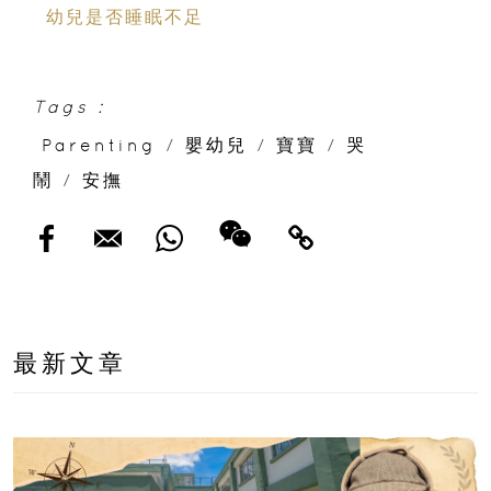
幼兒是否睡眠不足
Tags :
Parenting
/
嬰幼兒
/
寶寶
/
哭
鬧
/
安撫
最新文章