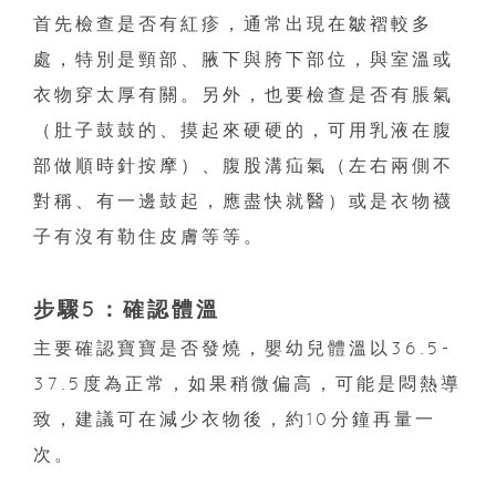
首先檢查是否有紅疹，通常出現在皺褶較多
處，特別是頸部、腋下與胯下部位，與室溫或
衣物穿太厚有關。另外，也要檢查是否有脹氣
（肚子鼓鼓的、摸起來硬硬的，可用乳液在腹
部做順時針按摩）、腹股溝疝氣（左右兩側不
對稱、有一邊鼓起，應盡快就醫）或是衣物襪
子有沒有勒住皮膚等等。
步驟5：確認體溫
主要確認寶寶是否發燒，嬰幼兒體溫以36.5-
37.5度為正常，如果稍微偏高，可能是悶熱導
致，建議可在減少衣物後，約10分鐘再量一
次。