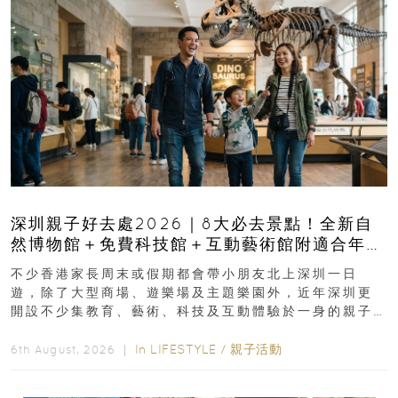
深圳親子好去處2026｜8大必去景點！全新自
然博物館＋免費科技館＋互動藝術館附適合年
齡、交通、門票、開放時間
不少香港家長周末或假期都會帶小朋友北上深圳一日
遊，除了大型商場、遊樂場及主題樂園外，近年深圳更
開設不少集教育、藝術、科技及互動體驗於一身的親子
好去處！暑假唔想再行商場...
In
LIFESTYLE
/
親子活動
6th August, 2026 ｜