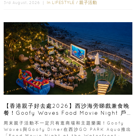
In
LIFESTYLE
/
親子活動
3rd August, 2026 ｜
【香港親子好去處2026】西沙海旁睇戲兼食晚
餐！Goofy Waves Food Movie Night 戶
外影院逢週末登場
周末親子活動不一定只有逛商場和主題樂園！Goofy
Waves與Goofy Diner在西沙GO PARK Aqua推出
「Food Movie Night at the Waterfront」...