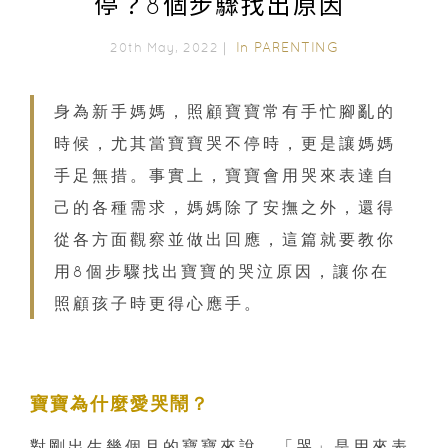
停？8個步驟找出原因
In
PARENTING
20th May, 2022｜
身為新手媽媽，照顧寶寶常有手忙腳亂的
時候，尤其當寶寶哭不停時，更是讓媽媽
手足無措。事實上，寶寶會用哭來表達自
己的各種需求，媽媽除了安撫之外，還得
從各方面觀察並做出回應，這篇就要教你
用8個步驟找出寶寶的哭泣原因，讓你在
照顧孩子時更得心應手。
寶寶為什麼愛哭鬧？
對剛出生幾個月的寶寶來說，「哭」是用來表