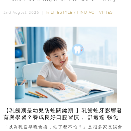
In
LIFESTYLE
/
FIND ACTIVITIES
2nd August, 2026 ｜
【乳齒期是幼兒防蛀關鍵期 】乳齒蛀牙影響發
育與學習？養成良好口腔習慣， 舒適達 強化琺
瑯質 兒童牙膏防護指南
「以為乳齒早晚會換，蛀了都不怕？」是很多家長誤會