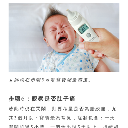
▲媽媽在步驟5可幫寶寶測量體溫。
步驟6：觀察是否肚子痛
若此時仍在哭鬧，則要考量是否為腸絞痛，尤
其3個月以下寶寶最為常見，症狀包含：一天
哭鬧超過3小時、一週會出現3天以上、持績超