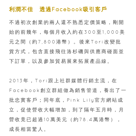
利潤不佳 透過Facebook吸引客戶
不過初次創業的兩人還不熟悉定價策略，剛開
始的前幾年，每個月收入約在300至1,000美
元之間（約7,800港幣）。後來Tori改變批
貨方式，包含直接飛往洛杉磯與供應商碰面並
下訂單，以及參加貿易展來拓展產品線。
2013年，Tori跟上社群媒體行銷主流，在
Facebook創立群組做為銷售管道，養出了一
批忠實客戶；同年底，Pink Lily官方網站成
立，促使營收大幅增加，到了隔年五月時，月
營收竟已超過10萬美元（約78.4萬港幣），
成長相當驚人。