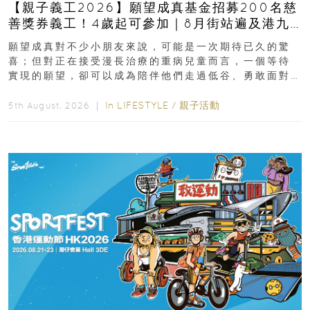
【親子義工2026】願望成真基金招募200名慈
善獎券義工！4歲起可參加｜8月街站遍及港九
新界
願望成真對不少小朋友來說，可能是一次期待已久的驚
喜；但對正在接受漫長治療的重病兒童而言，一個等待
實現的願望，卻可以成為陪伴他們走過低谷、勇敢面對
逆境的重要力量。▲ 願...
In
LIFESTYLE
/
親子活動
5th August, 2026 ｜