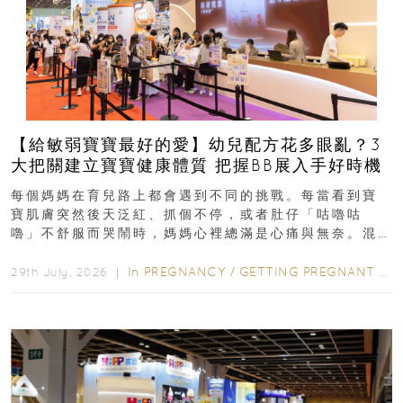
【給敏弱寶寶最好的愛】幼兒配方花多眼亂？3
大把關建立寶寶健康體質 把握BB展入手好時機
每個媽媽在育兒路上都會遇到不同的挑戰。每當看到寶
寶肌膚突然後天泛紅、抓個不停，或者肚仔「咕嚕咕
嚕」不舒服而哭鬧時，媽媽心裡總滿是心痛與無奈。混
合餵養揀奶粉？選擇幼兒配...
In
PREGNANCY
/
GETTING PREGNANT
/
P
29th July, 2026 ｜