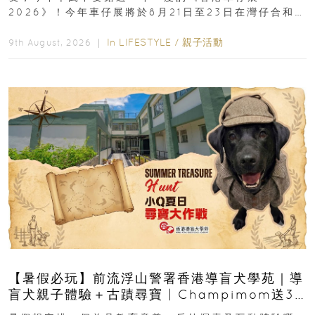
2026》！今年車仔展將於8月21日至23日在灣仔合和酒
店 Grand Ballroom舉行...
In
LIFESTYLE
/
親子活動
9th August, 2026 ｜
【暑假必玩】前流浮山警署香港導盲犬學苑｜導
盲犬親子體驗＋古蹟尋寶 | Champimom送3
組免費名額