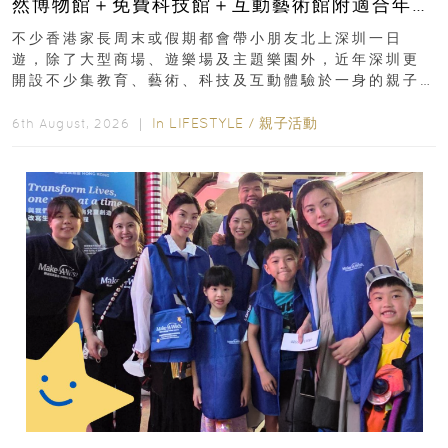
然博物館＋免費科技館＋互動藝術館附適合年
齡、交通、門票、開放時間
不少香港家長周末或假期都會帶小朋友北上深圳一日
遊，除了大型商場、遊樂場及主題樂園外，近年深圳更
開設不少集教育、藝術、科技及互動體驗於一身的親子
好去處！暑假唔想再行商場...
In
LIFESTYLE
/
親子活動
6th August, 2026 ｜