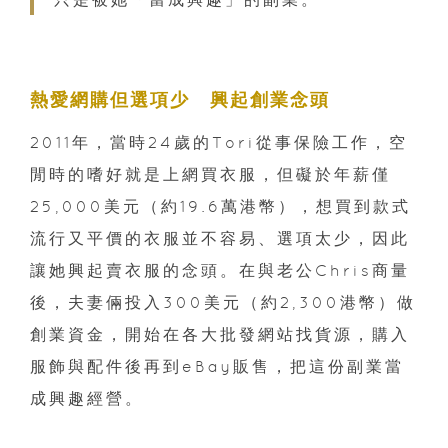
熱愛網購但選項少 興起創業念頭
2011年，當時24歲的Tori從事保險工作，空
閒時的嗜好就是上網買衣服，但礙於年薪僅
25,000美元（約19.6萬港幣），想買到款式
流行又平價的衣服並不容易、選項太少，因此
讓她興起賣衣服的念頭。在與老公Chris商量
後，夫妻倆投入300美元（約2,300港幣）做
創業資金，開始在各大批發網站找貨源，購入
服飾與配件後再到eBay販售，把這份副業當
成興趣經營。