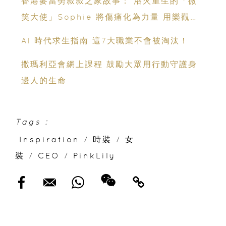
香港麥當勞叔叔之家故事： 浴火重生的「微
笑大使」Sophie 將傷痛化為力量 用樂觀感
染世界
AI 時代求生指南 這7大職業不會被淘汰！
撒瑪利亞會網上課程 鼓勵大眾用行動守護身
邊人的生命
Tags :
Inspiration
/
時裝
/
女
裝
/
CEO
/
PinkLily