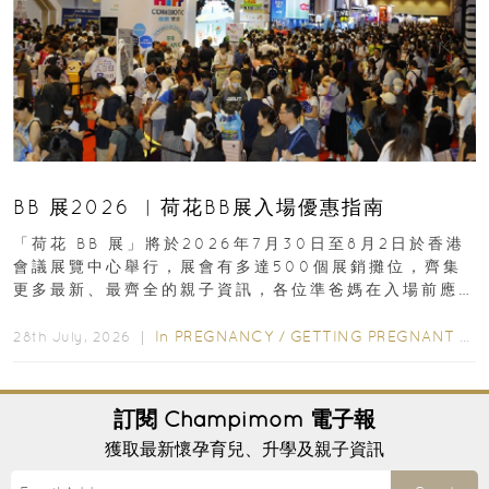
BB 展2026 ︳荷花BB展入場優惠指南
「荷花 BB 展」將於2026年7月30日至8月2日於香港
會議展覽中心舉行，展會有多達500個展銷攤位，齊集
更多最新、最齊全的親子資訊，各位準爸媽在入場前應
先閱讀購物指南...
In
PREGNANCY
/
GETTING PREGNANT
/
P
28th July, 2026 ｜
訂閱
Champimom
電子報
獲取最新懷孕育兒、升學及親子資訊