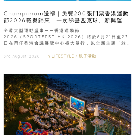
Champimom送禮｜免費200張門票香港運動
節2026載譽歸來：一次睇盡匹克球、新興運
動、街舞比賽＋逾百運動品牌展覽
全港大型運動盛事——香港運動節
2026（SPORTFEST HK 2026）將於8月21日至23
日在灣仔香港會議展覽中心盛大舉行，以全新主題「敢
運動大排檔」登場，集合...
In
LIFESTYLE
/
親子活動
3rd August, 2026 ｜