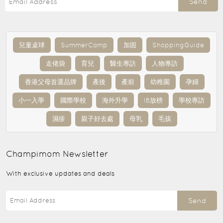
Send
兒童桌球
SummerCamp
加固
ShoppingGuide
走佬袋
育兒
醫生專訪
人物專訪
香港父母首選品牌
產後
產前
幼稚園
孕婦
小一入學
國際學校
海外升學
IB放榜
學校專訪
濕疹
親子好去處
母乳
毛孩
Champimom
Newsletter
With exclusive updates and deals
Send