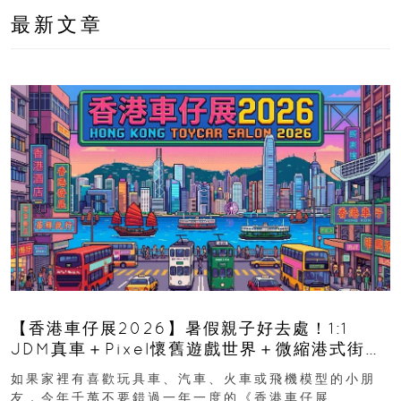
最新文章
【香港車仔展2026】暑假親子好去處！1:1
JDM真車＋Pixel懷舊遊戲世界＋微縮港式街景
8月灣仔登場 車迷家庭必去！
如果家裡有喜歡玩具車、汽車、火車或飛機模型的小朋
友，今年千萬不要錯過一年一度的《香港車仔展