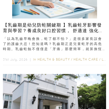
【乳齒期是幼兒防蛀關鍵期 】乳齒蛀牙影響發
育與學習？養成良好口腔習慣， 舒適達 強化琺
瑯質 兒童牙膏防護指南
「以為乳齒早晚會換，蛀了都不怕？」是很多家長誤會
了的護齒大忌！您知道嗎？乳齒期正是兒童蛀牙的高危
時期。乳齒蛀蝕不僅僅是「牙痛」那麼簡單，就算換恆
齒也有影響！後果將如骨牌效應般...
In
HEALTH & BEAUTY
/
HEALTH CARE
/
LIFESTYLE
31st July, 2026 ｜