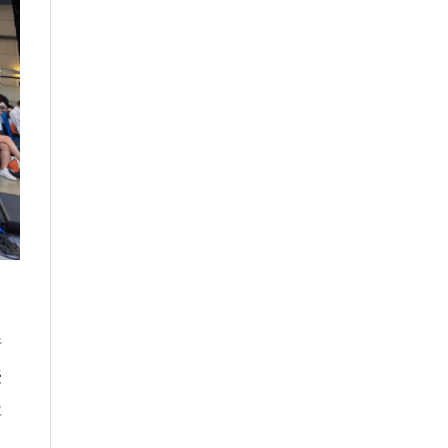
行
授
社