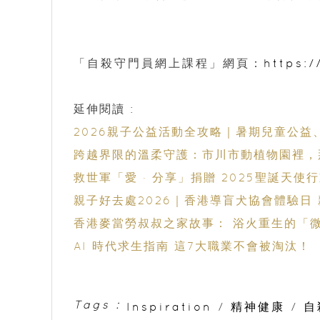
「自殺守門員網上課程」網頁：
https:
延伸閱讀 :
2026親子公益活動全攻略｜暑期兒童公
跨越界限的溫柔守護：市川市動植物園裡，那
救世軍「愛 · 分享」捐贈 2025聖誕天使行
親子好去處2026｜香港導盲犬協會體驗日
香港麥當勞叔叔之家故事： 浴火重生的「微
AI 時代求生指南 這7大職業不會被淘汰！
Tags :
Inspiration
/
精神健康
/
自