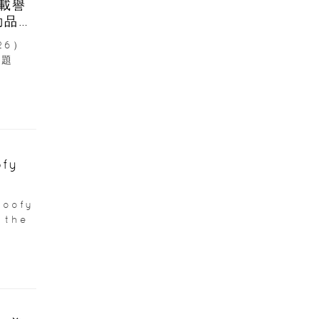
6載譽
動品牌
26）
主題
fy
oofy
 the