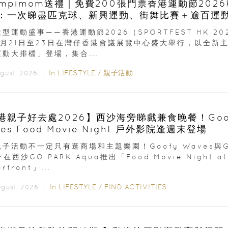
ampimom送禮｜免費200張門票香港運動節202
：一次睇盡匹克球、新興運動、街舞比賽＋逾百運
型運動盛事——香港運動節2026（SPORTFEST HK 20
8月21日至23日在灣仔香港會議展覽中心盛大舉行，以全新
動大排檔」登場，集合...
In
LIFESTYLE
/
親子活動
ugust, 2026 ｜
港親子好去處2026】西沙海旁睇戲兼食晚餐！Goo
es Food Movie Night 戶外影院逢週末登場
子活動不一定只有逛商場和主題樂園！Goofy Waves與G
er在西沙GO PARK Aqua推出「Food Movie Night at
rfront」...
In
LIFESTYLE
/
FIND ACTIVITIES
ugust, 2026 ｜