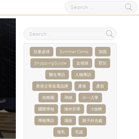
兒童桌球
SummerCamp
加固
ShoppingGuide
走佬袋
育兒
醫生專訪
人物專訪
香港父母首選品牌
產後
產前
幼稚園
孕婦
小一入學
國際學校
海外升學
IB放榜
學校專訪
濕疹
親子好去處
母乳
毛孩