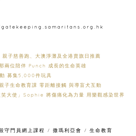
//gatekeeping.samaritans.org.hk
益、親子慈善跑、大澳淨灘及全港賣旗日推薦
兩位陪伴 Punch 成長的生命英雄
動 募集5,000件玩具
 親子生命教育課 零距離接觸 與導盲犬互動
笑大使」Sophie 將傷痛化為力量 用樂觀感染世界
殺守門員網上課程
/
撒瑪利亞會
/
生命教育