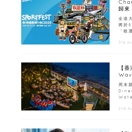
Ch
歸來
展覽
全港大
將於
「敢運
3rd A
【香
Wav
周末親
Din
Wate
2nd A