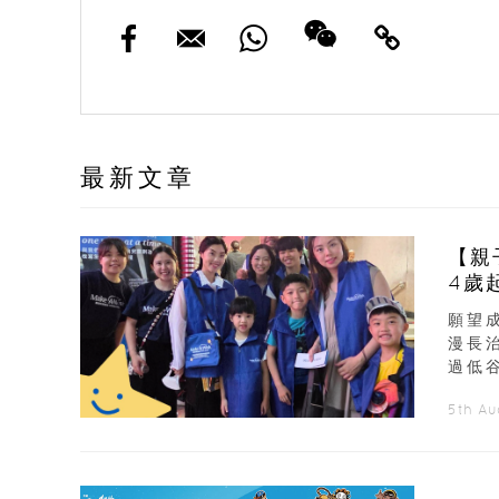
最新文章
【親
4歲
願望
漫長
過低谷
5th A