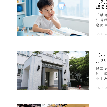
【乳
「以
知道
麼簡
31st J
【小
月2
拔萃
約！
小朋友
30th 