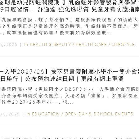
齒期是幼兒防蛀關鍵期 】乳齒蛀牙影響發育與學習
成良好口腔習慣， 舒適達 強化琺瑯質 兒童牙膏防護指
為乳齒早晚會換，蛀了都不怕？」是很多家長誤會了的護齒大
嗎？乳齒期正是兒童蛀牙的高危時期。乳齒蛀蝕不僅僅是「牙
單，就算換恆齒也有影響！後果將如骨牌效應般...
In
HEALTH & BEAUTY
/
HEALTH CARE
/
LIFESTYLE
uly, 2026 ｜
一入學2027/28】拔萃男書院附屬小學小一簡介會
9日舉行｜公布預約連結日期｜更設有網上重溫
男書院附屬小學（男拔附小／DBSPD）小一入學簡介會即將
簡介會每年均備受家長關注，入場名額「瘋搶」。如果家長正
報考2027/28學年小一，想...
In
EDUCATION
/
OPEN DAY & SCHOOL EVENTS
July, 2026 ｜