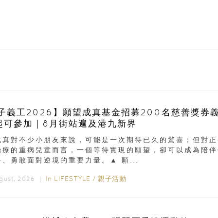
子義工2026】願望成真基金招募200名慈善獎券
起可參加｜8月街站遍及港九新界
成真對不少小朋友來說，可能是一次期待已久的驚喜；但對正
治療的重病兒童而言，一個等待實現的願望，卻可以成為陪伴
、勇敢面對逆境的重要力量。▲ 願...
In
LIFESTYLE
/
親子活動
ugust, 2026 ｜