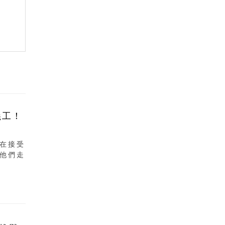
義工！
在接受
他們走