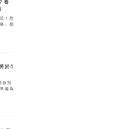
？養
南
忌！您
痛」那
將於8
開放預
準備為