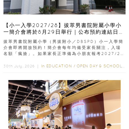
【小一入學2027/28】拔萃男書院附屬小學小
一簡介會將於8月29日舉行｜公布預約連結日期
｜更設有網上重溫
拔萃男書院附屬小學（男拔附小／DBSPD）小一入學簡
介會即將開放預約！簡介會每年均備受家長關注，入場
名額「瘋搶」。如果家長正準備為小朋友報考2027/28
學年小一，想...
In
EDUCATION
/
OPEN DAY & SCHOOL EVENTS
30th July, 2026 ｜