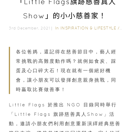
「Little Flags旗跡慈善真人
Show」的小小慈善家！
In
INSPIRATION & LIFESTYLE
/
FAMI
3rd December, 2021｜
各位爸媽，還記得在慈善節目中，藝人經
常挑戰的高難度動作嗎？就例如食炭、踩
蛋及心口碎大石！現在就有一個絕好機
會，讓小朋友可以發揮創意親身挑戰，同
時贏取比賽做善事！
Little Flags 於推出 NGO 目錄同時舉行
「Little Flags 旗跡慈善真人Show」活
動，邀請小朋友們利用創意重新演繹經典慈善