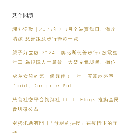
延伸閱讀 :
課外活動｜2025年2-3月全港賣旗日、海岸
清潔 慈善跑及步行籌款一覽
親子好去處 2024｜奧比斯慈善步行+放電嘉
年華 為視障人士籌款！大型充氣城堡、攤位
遊戲等9大精彩活動
成為女兒的第一個舞伴！一年一度籌款盛事
Daddy Daughter Ball
慈善社交平台旗跡社 Little Flags 推動全民
參與微公益
弱勢求助有門 |「母親的抉擇」在疫情下的守
護