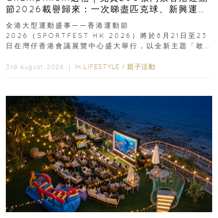
節2026載譽歸來：一次睇盡匹克球、新興運
動、街舞比賽＋逾百運動品牌展覽
全港大型運動盛事——香港運動節
2026（SPORTFEST HK 2026）將於8月21日至23
日在灣仔香港會議展覽中心盛大舉行，以全新主題「敢
運動大排檔」登場，集合...
In
LIFESTYLE
/
親子活動
3rd August, 2026 ｜