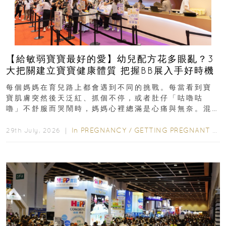
【給敏弱寶寶最好的愛】幼兒配方花多眼亂？3
大把關建立寶寶健康體質 把握BB展入手好時機
每個媽媽在育兒路上都會遇到不同的挑戰。每當看到寶
寶肌膚突然後天泛紅、抓個不停，或者肚仔「咕嚕咕
嚕」不舒服而哭鬧時，媽媽心裡總滿是心痛與無奈。混
合餵養揀奶粉？選擇幼兒配...
In
PREGNANCY
/
GETTING PREGNANT
/
P
29th July, 2026 ｜