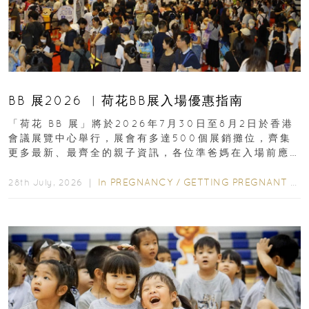
BB 展2026 ︳荷花BB展入場優惠指南
「荷花 BB 展」將於2026年7月30日至8月2日於香港
會議展覽中心舉行，展會有多達500個展銷攤位，齊集
更多最新、最齊全的親子資訊，各位準爸媽在入場前應
先閱讀購物指南...
In
PREGNANCY
/
GETTING PREGNANT
/
P
28th July, 2026 ｜