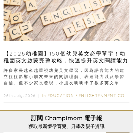
【2026幼稚園】150個幼兒英文必學單字！幼
稚園英文啟蒙完整攻略，快速提升英文閱讀能力
許多家長越來越重視幼兒英文學習，因為語言能力的建
立往往影響小朋友未來的閱讀理解、表達能力以及學習
自信。但不少家長發現，小朋友明明學了很多英文單
字，真正開始閱讀英文故事書時，仍然容易卡住...
In
EDUCATION
/
ENLIGHTENMENT CORNER
26th July, 2026 ｜
訂閱
Champimom
電子報
獲取最新懷孕育兒、升學及親子資訊