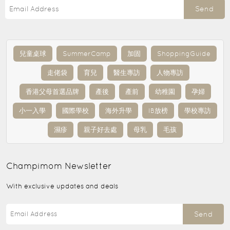
Send
兒童桌球
SummerCamp
加固
ShoppingGuide
走佬袋
育兒
醫生專訪
人物專訪
香港父母首選品牌
產後
產前
幼稚園
孕婦
小一入學
國際學校
海外升學
IB放榜
學校專訪
濕疹
親子好去處
母乳
毛孩
Champimom
Newsletter
With exclusive updates and deals
Send