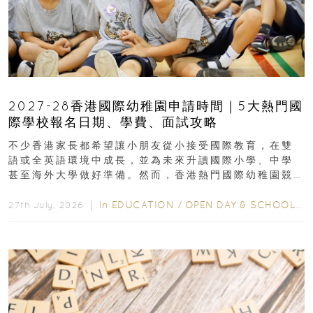
2027-28香港國際幼稚園申請時間｜5大熱門國
際學校報名日期、學費、面試攻略
不少香港家長都希望讓小朋友從小接受國際教育，在雙
語或全英語環境中成長，並為未來升讀國際小學、中學
甚至海外大學做好準備。然而，香港熱門國際幼稚園競
爭激烈，大部分學校會於入學前約一年開始接受申請...
In
EDUCATION
/
OPEN DAY & SCHOOL EVENTS
27th July, 2026 ｜