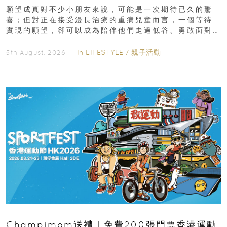
新界
願望成真對不少小朋友來說，可能是一次期待已久的驚
喜；但對正在接受漫長治療的重病兒童而言，一個等待
實現的願望，卻可以成為陪伴他們走過低谷、勇敢面對
逆境的重要力量。▲ 願...
In
LIFESTYLE
/
親子活動
5th August, 2026 ｜
Champimom送禮｜免費200張門票香港運動