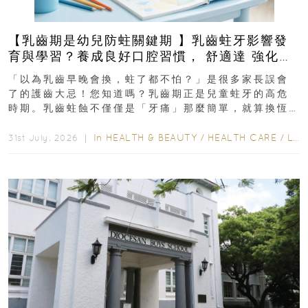
【乳齒期是幼兒防蛀關鍵期 】乳齒蛀牙影響發
育與學習？養成良好口腔習慣， 舒適達 強化琺
瑯質 兒童牙膏防護指南
「以為乳齒早晚會換，蛀了都不怕？」是很多家長誤會
了的護齒大忌！您知道嗎？乳齒期正是兒童蛀牙的高危
時期。乳齒蛀蝕不僅僅是「牙痛」那麼簡單，就算換恆
齒也有影響！後果將如骨牌效應般...
In
HEALTH & BEAUTY
/
HEALTH CARE
/
LIFESTYLE
31st July, 2026 ｜