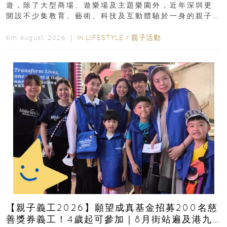
遊，除了大型商場、遊樂場及主題樂園外，近年深圳更
開設不少集教育、藝術、科技及互動體驗於一身的親子
好去處！暑假唔想再行商場...
In
LIFESTYLE
/
親子活動
6th August, 2026 ｜
【親子義工2026】願望成真基金招募200名慈
善獎券義工！4歲起可參加｜8月街站遍及港九