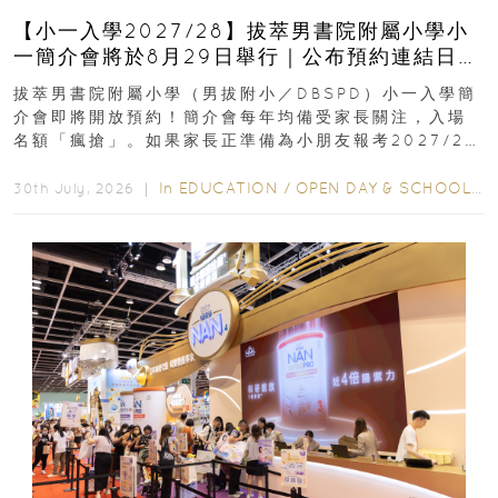
【小一入學2027/28】拔萃男書院附屬小學小
一簡介會將於8月29日舉行｜公布預約連結日期
｜更設有網上重溫
拔萃男書院附屬小學（男拔附小／DBSPD）小一入學簡
介會即將開放預約！簡介會每年均備受家長關注，入場
名額「瘋搶」。如果家長正準備為小朋友報考2027/28
學年小一，想...
In
EDUCATION
/
OPEN DAY & SCHOOL EVENTS
30th July, 2026 ｜