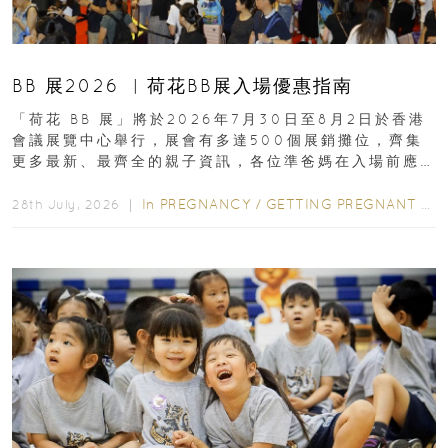
BB 展2026 ︳荷花BB展入場優惠指南
「荷花 BB 展」將於2026年7月30日至8月2日於香港
會議展覽中心舉行，展會有多達500個展銷攤位，齊集
更多最新、最齊全的親子資訊，各位準爸媽在入場前應
先閱讀購物指南...
In
PREGNANCY
/
GETTING PREGNANT
/
P
28th July, 2026 ｜