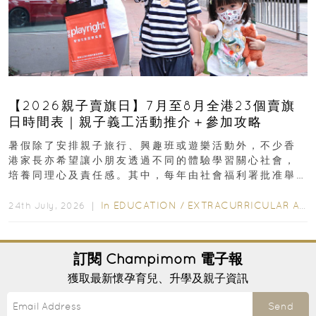
【2026親子賣旗日】7月至8月全港23個賣旗
日時間表｜親子義工活動推介＋參加攻略
暑假除了安排親子旅行、興趣班或遊樂活動外，不少香
港家長亦希望讓小朋友透過不同的體驗學習關心社會，
培養同理心及責任感。其中，每年由社會福利署批准舉
行的小朋友賣旗日小朋友，正是一項既有教育意義...
In
EDUCATION
/
EXTRACURRICULAR ACTIVITIES
24th July, 2026 ｜
訂閱
Champimom
電子報
獲取最新懷孕育兒、升學及親子資訊
Send