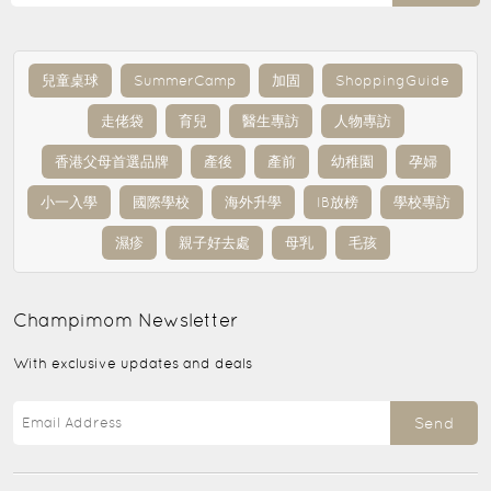
兒童桌球
SummerCamp
加固
ShoppingGuide
走佬袋
育兒
醫生專訪
人物專訪
香港父母首選品牌
產後
產前
幼稚園
孕婦
小一入學
國際學校
海外升學
IB放榜
學校專訪
濕疹
親子好去處
母乳
毛孩
Champimom
Newsletter
With exclusive updates and deals
Send