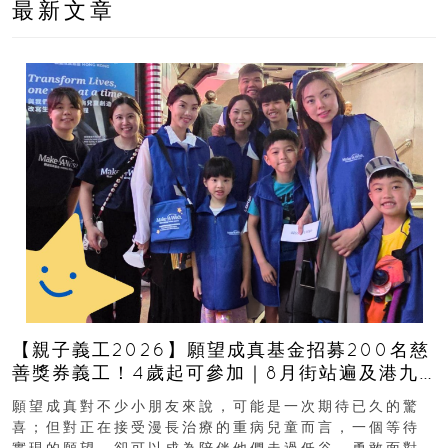
最新文章
【親子義工2026】願望成真基金招募200名慈
善獎券義工！4歲起可參加｜8月街站遍及港九
新界
願望成真對不少小朋友來說，可能是一次期待已久的驚
喜；但對正在接受漫長治療的重病兒童而言，一個等待