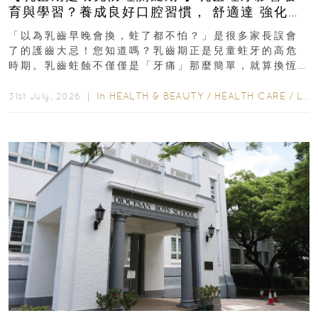
育與學習？養成良好口腔習慣， 舒適達 強化琺
瑯質 兒童牙膏防護指南
「以為乳齒早晚會換，蛀了都不怕？」是很多家長誤會
了的護齒大忌！您知道嗎？乳齒期正是兒童蛀牙的高危
時期。乳齒蛀蝕不僅僅是「牙痛」那麼簡單，就算換恆
齒也有影響！後果將如骨牌效應般...
In
HEALTH & BEAUTY
/
HEALTH CARE
/
LIFESTYLE
31st July, 2026 ｜