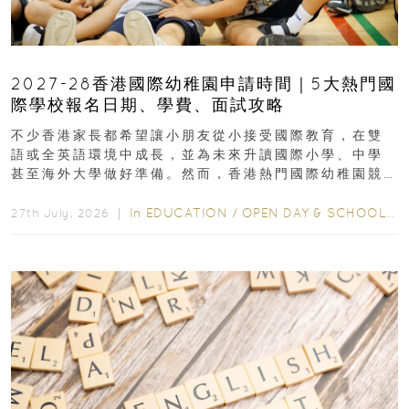
2027-28香港國際幼稚園申請時間｜5大熱門國
際學校報名日期、學費、面試攻略
不少香港家長都希望讓小朋友從小接受國際教育，在雙
語或全英語環境中成長，並為未來升讀國際小學、中學
甚至海外大學做好準備。然而，香港熱門國際幼稚園競
爭激烈，大部分學校會於入學前約一年開始接受申請...
In
EDUCATION
/
OPEN DAY & SCHOOL EVENTS
27th July, 2026 ｜