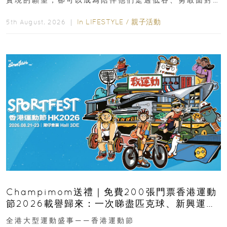
實現的願望，卻可以成為陪伴他們走過低谷、勇敢面對
逆境的重要力量。▲ 願...
In
LIFESTYLE
/
親子活動
5th August, 2026 ｜
Champimom送禮｜免費200張門票香港運動
節2026載譽歸來：一次睇盡匹克球、新興運
動、街舞比賽＋逾百運動品牌展覽
全港大型運動盛事——香港運動節