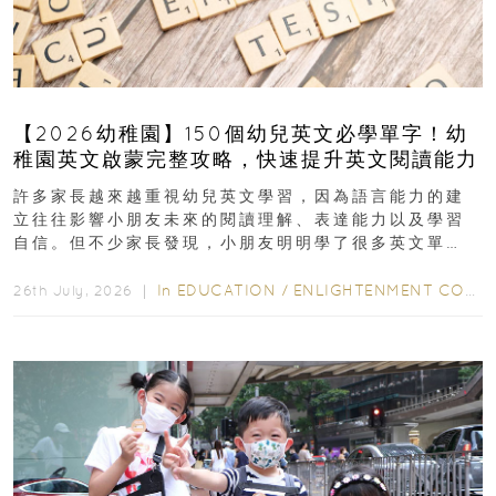
【2026幼稚園】150個幼兒英文必學單字！幼
稚園英文啟蒙完整攻略，快速提升英文閱讀能力
許多家長越來越重視幼兒英文學習，因為語言能力的建
立往往影響小朋友未來的閱讀理解、表達能力以及學習
自信。但不少家長發現，小朋友明明學了很多英文單
字，真正開始閱讀英文故事書時，仍然容易卡住...
In
EDUCATION
/
ENLIGHTENMENT CORNER
26th July, 2026 ｜