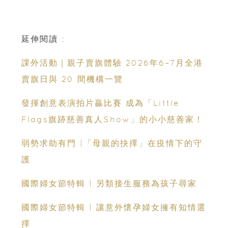
延伸閱讀 :
課外活動｜親子賣旗體驗 2026年6–7月全港
賣旗日與 20 間機構一覽
發揮創意表演拍片贏比賽 成為「Little
Flags旗跡慈善真人Show」的小小慈善家！
弱勢求助有門 |「母親的抉擇」在疫情下的守
護
國際婦女節特輯 | 另類接生服務為孩子尋家
國際婦女節特輯 | 讓意外懷孕婦女擁有知情選
擇