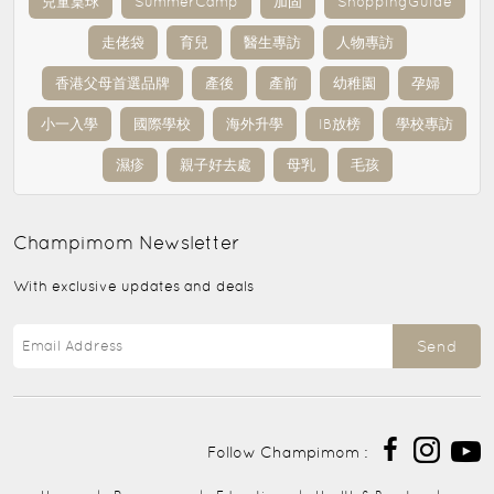
兒童桌球
SummerCamp
加固
ShoppingGuide
走佬袋
育兒
醫生專訪
人物專訪
香港父母首選品牌
產後
產前
幼稚園
孕婦
小一入學
國際學校
海外升學
IB放榜
學校專訪
濕疹
親子好去處
母乳
毛孩
Champimom
Newsletter
With exclusive updates and deals
Send
Follow Champimom :