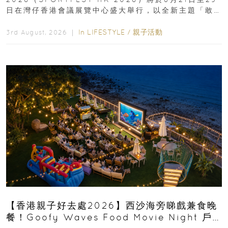
日在灣仔香港會議展覽中心盛大舉行，以全新主題「敢
運動大排檔」登場，集合...
In
LIFESTYLE
/
親子活動
3rd August, 2026 ｜
【香港親子好去處2026】西沙海旁睇戲兼食晚
餐！Goofy Waves Food Movie Night 戶