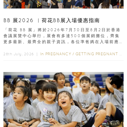
BB 展2026 ︳荷花BB展入場優惠指南
「荷花 BB 展」將於2026年7月30日至8月2日於香港
會議展覽中心舉行，展會有多達500個展銷攤位，齊集
更多最新、最齊全的親子資訊，各位準爸媽在入場前應
先閱讀購物指南...
In
PREGNANCY
/
GETTING PREGNANT
/
P
28th July, 2026 ｜