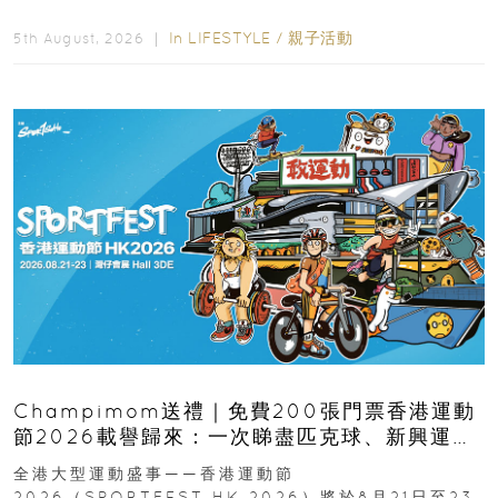
逆境的重要力量。▲ 願...
In
LIFESTYLE
/
親子活動
5th August, 2026 ｜
Champimom送禮｜免費200張門票香港運動
節2026載譽歸來：一次睇盡匹克球、新興運
動、街舞比賽＋逾百運動品牌展覽
全港大型運動盛事——香港運動節
2026（SPORTFEST HK 2026）將於8月21日至23