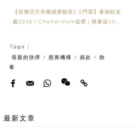
【送挪亞方舟職感實驗室2.0門票】暑假好去
處2026｜Champimom送禮｜限量送30套
親子門票連遊戲代幣 （總值HK$10,680）
體驗六大職業角色 玩轉暑假！
Tags :
母親的抉擇
/
慈善機構
/
捐款
/
助
養
最新文章