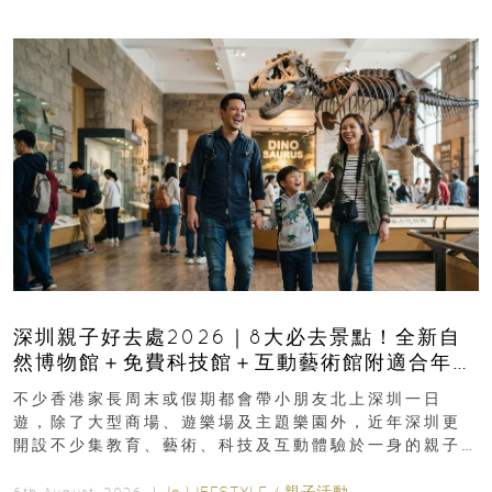
深圳親子好去處2026｜8大必去景點！全新自
然博物館＋免費科技館＋互動藝術館附適合年
齡、交通、門票、開放時間
不少香港家長周末或假期都會帶小朋友北上深圳一日
遊，除了大型商場、遊樂場及主題樂園外，近年深圳更
開設不少集教育、藝術、科技及互動體驗於一身的親子
好去處！暑假唔想再行商場...
In
LIFESTYLE
/
親子活動