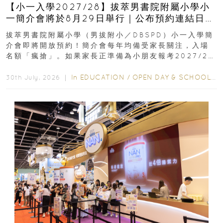
【小一入學2027/28】拔萃男書院附屬小學小
一簡介會將於8月29日舉行｜公布預約連結日期
｜更設有網上重溫
拔萃男書院附屬小學（男拔附小／DBSPD）小一入學簡
介會即將開放預約！簡介會每年均備受家長關注，入場
名額「瘋搶」。如果家長正準備為小朋友報考2027/28
學年小一，想...
In
EDUCATION
/
OPEN DAY & SCHOOL EVENTS
30th July, 2026 ｜