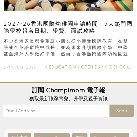
2027-28香港國際幼稚園申請時間｜5大熱門國
際學校報名日期、學費、面試攻略
不少香港家長都希望讓小朋友從小接受國際教育，在雙
語或全英語環境中成長，並為未來升讀國際小學、中學
甚至海外大學做好準備。然而，香港熱門國際幼稚園競
爭激烈，大部分學校會於入學前約一年開始接受申請...
In
EDUCATION
/
OPEN DAY & SCHOOL EVENTS
27th July, 2026 ｜
訂閱
Champimom
電子報
獲取最新懷孕育兒、升學及親子資訊
Send