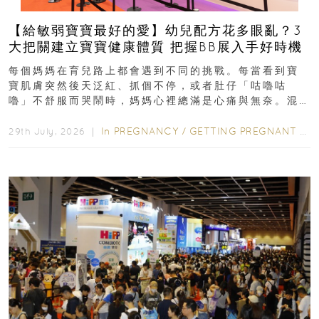
【給敏弱寶寶最好的愛】幼兒配方花多眼亂？3
大把關建立寶寶健康體質 把握BB展入手好時機
每個媽媽在育兒路上都會遇到不同的挑戰。每當看到寶
寶肌膚突然後天泛紅、抓個不停，或者肚仔「咕嚕咕
嚕」不舒服而哭鬧時，媽媽心裡總滿是心痛與無奈。混
合餵養揀奶粉？選擇幼兒配...
In
PREGNANCY
/
GETTING PREGNANT
/
P
29th July, 2026 ｜