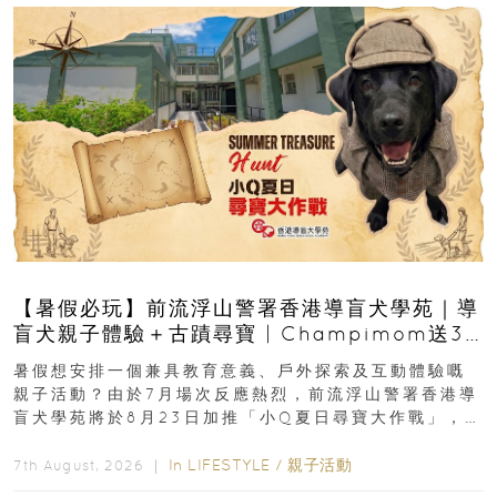
【暑假必玩】前流浮山警署香港導盲犬學苑｜導
盲犬親子體驗＋古蹟尋寶 | Champimom送3
組免費名額
暑假想安排一個兼具教育意義、戶外探索及互動體驗嘅
親子活動？由於7月場次反應熱烈，前流浮山警署香港導
盲犬學苑將於8月23日加推「小Q夏日尋寶大作戰」，家
長與小朋友可以走進前流浮山警署...
In
LIFESTYLE
/
親子活動
7th August, 2026 ｜