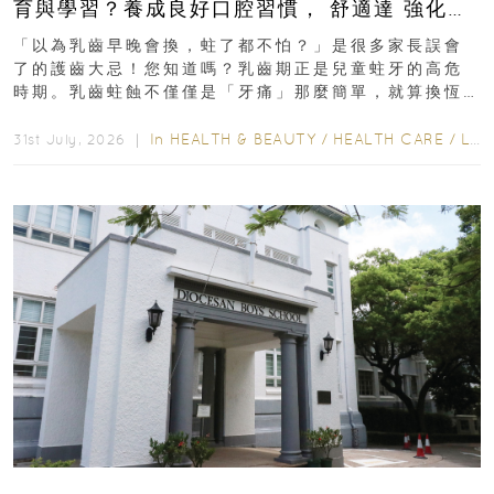
育與學習？養成良好口腔習慣， 舒適達 強化琺
瑯質 兒童牙膏防護指南
「以為乳齒早晚會換，蛀了都不怕？」是很多家長誤會
了的護齒大忌！您知道嗎？乳齒期正是兒童蛀牙的高危
時期。乳齒蛀蝕不僅僅是「牙痛」那麼簡單，就算換恆
齒也有影響！後果將如骨牌效應般...
In
HEALTH & BEAUTY
/
HEALTH CARE
/
LIFESTYLE
31st July, 2026 ｜