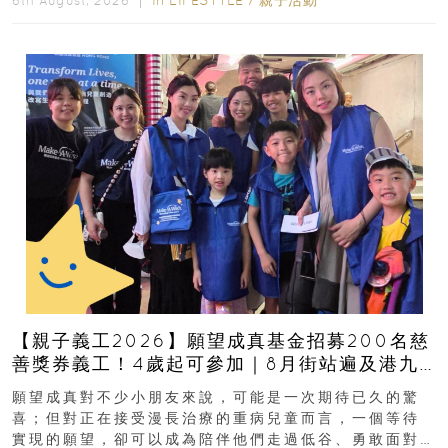
6th August, 2026 ｜
【親子義工2026】願望成真基金招募200名慈
善獎券義工！4歲起可參加｜8月街站遍及港九
新界
願望成真對不少小朋友來說，可能是一次期待已久的驚
喜；但對正在接受漫長治療的重病兒童而言，一個等待
實現的願望，卻可以成為陪伴他們走過低谷、勇敢面對