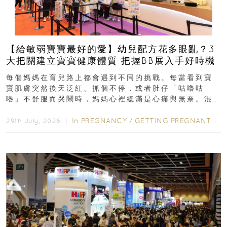
【給敏弱寶寶最好的愛】幼兒配方花多眼亂？3
大把關建立寶寶健康體質 把握BB展入手好時機
每個媽媽在育兒路上都會遇到不同的挑戰。每當看到寶
寶肌膚突然後天泛紅、抓個不停，或者肚仔「咕嚕咕
嚕」不舒服而哭鬧時，媽媽心裡總滿是心痛與無奈。混
合餵養揀奶粉？選擇幼兒配...
In
PREGNANCY
/
GETTING PREGNANT
/
P
29th July, 2026 ｜