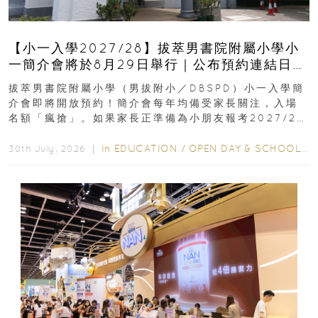
【小一入學2027/28】拔萃男書院附屬小學小
一簡介會將於8月29日舉行｜公布預約連結日期
｜更設有網上重溫
拔萃男書院附屬小學（男拔附小／DBSPD）小一入學簡
介會即將開放預約！簡介會每年均備受家長關注，入場
名額「瘋搶」。如果家長正準備為小朋友報考2027/28
學年小一，想...
In
EDUCATION
/
OPEN DAY & SCHOOL EVENTS
30th July, 2026 ｜