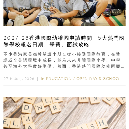
2027-28香港國際幼稚園申請時間｜5大熱門國
際學校報名日期、學費、面試攻略
不少香港家長都希望讓小朋友從小接受國際教育，在雙
語或全英語環境中成長，並為未來升讀國際小學、中學
甚至海外大學做好準備。然而，香港熱門國際幼稚園競
爭激烈，大部分學校會於入學前約一年開始接受申請...
In
EDUCATION
/
OPEN DAY & SCHOOL EVENTS
27th July, 2026 ｜