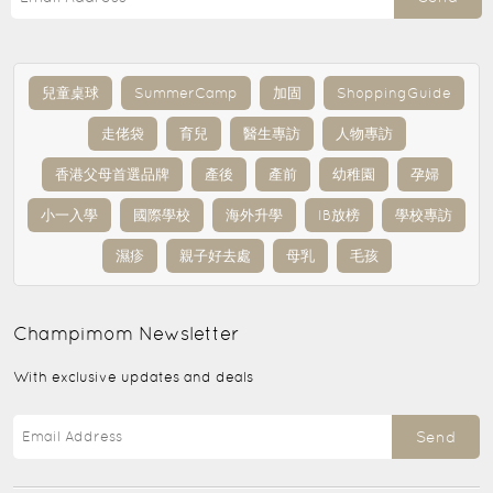
兒童桌球
SummerCamp
加固
ShoppingGuide
走佬袋
育兒
醫生專訪
人物專訪
香港父母首選品牌
產後
產前
幼稚園
孕婦
小一入學
國際學校
海外升學
IB放榜
學校專訪
濕疹
親子好去處
母乳
毛孩
Champimom
Newsletter
With exclusive updates and deals
Send