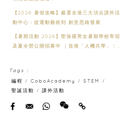
【2026 暑假攻略】嚴選全港三大頂尖課外活
動中心：從運動藝術到 創意思維發展
【暑期活動 2026】聖保羅男女暑期學校寄宿
及夏令營公開招募中 ｜首推「人機共學」：
聯乘蘇格蘭場專家、拍賣官｜10-14 歲必報的
領袖體驗營
Tags :
編程
/
CoboAcademy
/
STEM
/
聖誕活動
/
課外活動