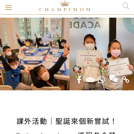
課外活動｜聖誕來個新嘗試！