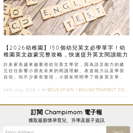
【2026幼稚園】150個幼兒英文必學單字！幼
稚園英文啟蒙完整攻略，快速提升英文閱讀能力
許多家長越來越重視幼兒英文學習，因為語言能力的建
立往往影響小朋友未來的閱讀理解、表達能力以及學習
自信。但不少家長發現，小朋友明明學了很多英文單
字，真正開始閱讀英文故事書時，仍然容易卡住...
In
EDUCATION
/
ENLIGHTENMENT CORNER
26th July, 2026 ｜
訂閱
Champimom
電子報
獲取最新懷孕育兒、升學及親子資訊
Send