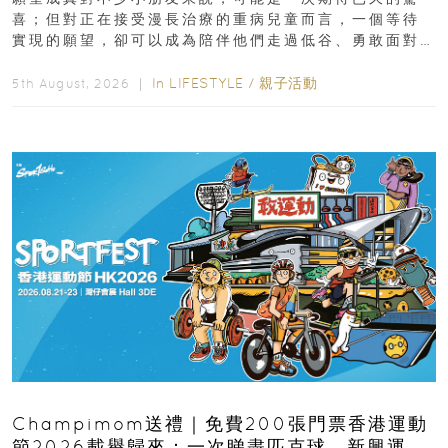
喜；但對正在接受漫長治療的重病兒童而言，一個等待
實現的願望，卻可以成為陪伴他們走過低谷、勇敢面對
逆境的重要力量。▲ 願...
In
LIFESTYLE
/
親子活動
5th August, 2026 ｜
Champimom送禮｜免費200張門票香港運動
節2026載譽歸來：一次睇盡匹克球、新興運