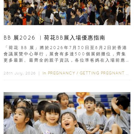
BB 展2026 ︳荷花BB展入場優惠指南
「荷花 BB 展」將於2026年7月30日至8月2日於香港
會議展覽中心舉行，展會有多達500個展銷攤位，齊集
更多最新、最齊全的親子資訊，各位準爸媽在入場前應
先閱讀購物指南...
In
PREGNANCY
/
GETTING PREGNANT
/
P
28th July, 2026 ｜