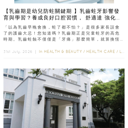
【乳齒期是幼兒防蛀關鍵期 】乳齒蛀牙影響發
育與學習？養成良好口腔習慣， 舒適達 強化琺
瑯質 兒童牙膏防護指南
「以為乳齒早晚會換，蛀了都不怕？」是很多家長誤會
了的護齒大忌！您知道嗎？乳齒期正是兒童蛀牙的高危
時期。乳齒蛀蝕不僅僅是「牙痛」那麼簡單，就算換恆
齒也有影響！後果將如骨牌效應般...
In
HEALTH & BEAUTY
/
HEALTH CARE
/
LIFESTYLE
31st July, 2026 ｜