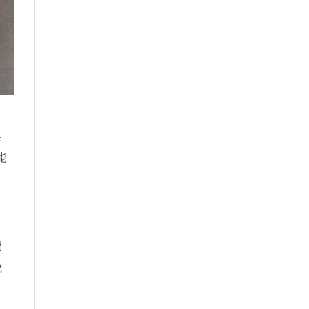
與
能
續
成