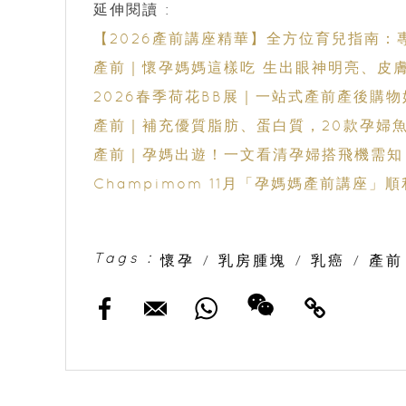
延伸閱讀 :
【2026產前講座精華】全方位育兒指南：
產前｜懷孕媽媽這樣吃 生出眼神明亮、皮
2026春季荷花BB展｜一站式產前產後購物
產前｜補充優質脂肪、蛋白質，20款孕婦魚
產前｜孕媽出遊！一文看清孕婦搭飛機需知
Champimom 11月「孕媽媽產前講座
Tags :
懷孕
/
乳房腫塊
/
乳癌
/
產前