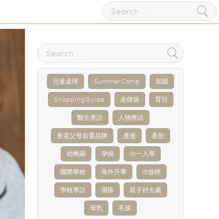
兒童桌球
SummerCamp
加固
ShoppingGuide
走佬袋
育兒
醫生專訪
人物專訪
香港父母首選品牌
產後
產前
幼稚園
孕婦
小一入學
國際學校
海外升學
IB放榜
學校專訪
濕疹
親子好去處
母乳
毛孩