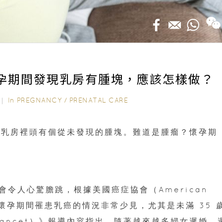
| 懷孕期間發現乳房有腫塊，應該怎樣做？
In
PREGNANCY
/
PRENATAL CARE
21｜
現乳房裡頭有個從未發現的腫塊。難道是腫瘤？懷孕期
令人心驚膽跳，根據美國癌症協會（American
法，在懷孕期間罹患乳癌的情況非常少見，尤其是未滿 35 
Lancet）》報導內容指出，隨著越來越多婦女遲婚、