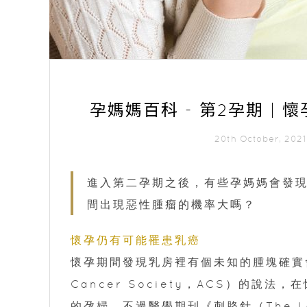
孕媽媽百科 - 第2孕期 
20th October, 20
進入第二孕期之後，有些孕媽媽會發
間出現惡性腫瘤的機率大嗎？
懷孕仍有可能罹患乳癌
懷孕期間發現乳房裡有個未知的腫塊確實會
Cancer Society，ACS）的說
的孕婦。不過醫學期刊《刺胳針（The 