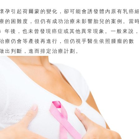
懷孕引起荷爾蒙的變化，卻可能會誘發體內原有乳癌
療的困難度，但仍有成功治療未影響胎兒的案例。當
8 年後，也未曾發現癌症或其他異常現象。一般來說
治療仍會等產後再進行，但仍視乎醫生依照腫瘤的數
做出判斷，進而排定治療計劃。