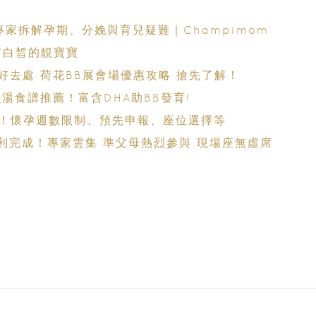
專家拆解孕期、分娩與育兒疑難｜Champimom
膚白皙的靚寶寶
好去處 荷花BB展會場優惠攻略 搶先了解！
湯食譜推薦！富含DHA助BB發育!
！懷孕週數限制、預先申報、座位選擇等
」順利完成！專家雲集 準父母熱烈參與 現場座無虛席