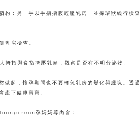
後腦杓；另一手以手指指腹輕壓乳房，並採環狀繞行檢
兩側乳房檢查。
以大拇指與食指擠壓乳頭，觀察是否有不明分泌物。
防做起，懷孕期間也不要輕忽乳房的變化與腫塊。透
會產下健康寶寶。
hampimom孕媽媽尊尚會：