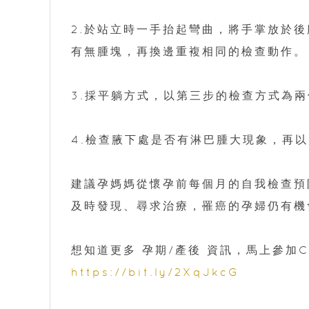
2.於站立時一手抬起彎曲，將手掌放於
有無腫塊，再換邊重複相同的檢查動作。
3.採平躺方式，以第三步的檢查方式為
4.檢查腋下處是否有淋巴腫大現象，再
建議孕媽媽從懷孕前每個月的自我檢查預
及時發現、尋求治療，罹癌的孕婦仍有機
想知道更多 孕期/產後 資訊，馬上參加C
https://bit.ly/2XqJkcG