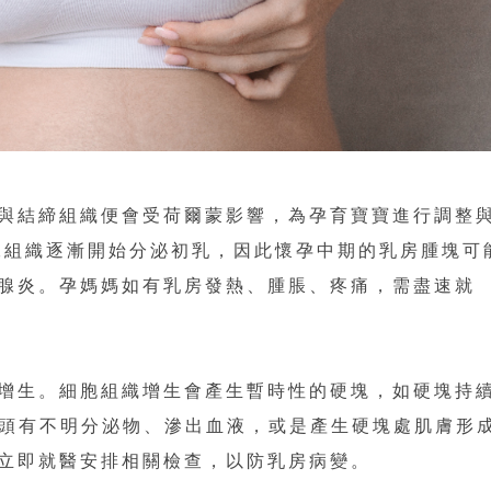
與結締組織便會受荷爾蒙影響，為孕育寶寶進行調整
乳腺組織逐漸開始分泌初乳，因此懷孕中期的乳房腫塊可
腺炎。孕媽媽如有乳房發熱、腫脹、疼痛，需盡速就
增生。細胞組織增生會產生暫時性的硬塊，如硬塊持
乳頭有不明分泌物、滲出血液，或是產生硬塊處肌膚形
立即就醫安排相關檢查，以防乳房病變。