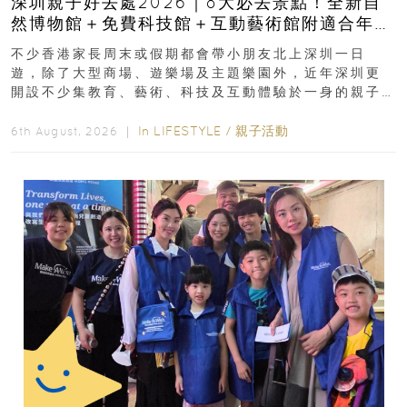
深圳親子好去處2026｜8大必去景點！全新自
然博物館＋免費科技館＋互動藝術館附適合年
齡、交通、門票、開放時間
不少香港家長周末或假期都會帶小朋友北上深圳一日
遊，除了大型商場、遊樂場及主題樂園外，近年深圳更
開設不少集教育、藝術、科技及互動體驗於一身的親子
好去處！暑假唔想再行商場...
In
LIFESTYLE
/
親子活動
6th August, 2026 ｜