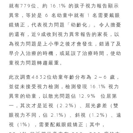
就有779位、約 16.1% 的孩子視力報告顯示
異常，等於是 6 名幼童中就有 1 名需要戴眼
鏡矯正，代表視力問題「幼齡化」。令人擔憂
的還有，近9成收到視力異常報告的家長，以
為視力問題是上小學之後才會發生，錯過了及
早介入治療的時機，或延誤了治療時間，使幼
童視力問題轉趨嚴重。
此次調查4832位幼童年齡分布為 2～6 歲，
並從未接受視力檢測，檢測發現 16.1% 視力
異常的幼童，以散光問題佔 12.9% 位居第
一，其次才是近視（2.2%）、屈光參差（雙
眼視力不同，佔 2.1%）、斜視（1.2%）、遠
視（1%），需要配戴眼鏡矯正；其中，