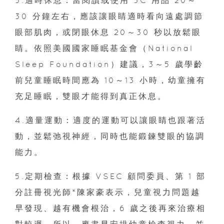
30 分鐘左右，應該讓眼睛適時看向遠處調節
眼部肌肉，或閉眼休息 20～30 秒以放鬆眼
睛。依照美國國家睡眠基金會（National
Sleep Foundation）建議，3～5 歲學齡
前兒童睡眠時間應為 10～13 小時，幼童擁有
充足睡眠，雙眼才能得到真正休息。
4.適量運動：適度的運動可以讓眼睛也跟著活
動，並鬆弛視神經，同時也能鍛鍊雙眼的協調
能力。
5.定期檢查：根據 VSEC 顧問委員、第 1 部
分註冊視光師*陳家豪表示，兒童視力問題越
早發現、越有機會根治，6 歲之後再來治療相
對較遲。所以，應盡早安排幼童檢查視力，並