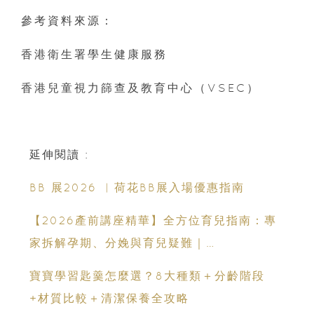
參考資料來源：
香港衛生署學生健康服務
香港兒童視力篩查及教育中心（VSEC）
延伸閱讀 :
BB 展2026 ︳荷花BB展入場優惠指南
【2026產前講座精華】全方位育兒指南：專
家拆解孕期、分娩與育兒疑難｜
Champimom
寶寶學習匙羹怎麼選？8大種類＋分齡階段
+材質比較＋清潔保養全攻略