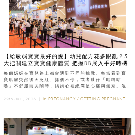
【給敏弱寶寶最好的愛】幼兒配方花多眼亂？3
大把關建立寶寶健康體質 把握BB展入手好時機
每個媽媽在育兒路上都會遇到不同的挑戰。每當看到寶
寶肌膚突然後天泛紅、抓個不停，或者肚仔「咕嚕咕
嚕」不舒服而哭鬧時，媽媽心裡總滿是心痛與無奈。混
合餵養揀奶粉？選擇幼兒配...
In
PREGNANCY
/
GETTING PREGNANT
/
P
29th July, 2026 ｜