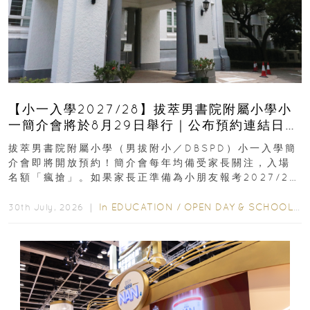
【小一入學2027/28】拔萃男書院附屬小學小
一簡介會將於8月29日舉行｜公布預約連結日期
｜更設有網上重溫
拔萃男書院附屬小學（男拔附小／DBSPD）小一入學簡
介會即將開放預約！簡介會每年均備受家長關注，入場
名額「瘋搶」。如果家長正準備為小朋友報考2027/28
學年小一，想...
In
EDUCATION
/
OPEN DAY & SCHOOL EVENTS
30th July, 2026 ｜