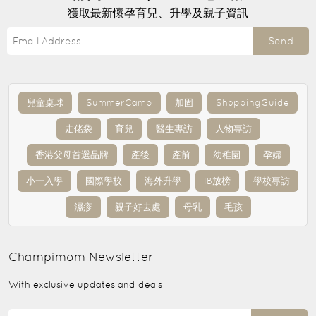
獲取最新懷孕育兒、升學及親子資訊
Send
兒童桌球
SummerCamp
加固
ShoppingGuide
走佬袋
育兒
醫生專訪
人物專訪
香港父母首選品牌
產後
產前
幼稚園
孕婦
小一入學
國際學校
海外升學
IB放榜
學校專訪
濕疹
親子好去處
母乳
毛孩
Champimom
Newsletter
With exclusive updates and deals