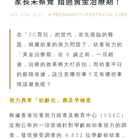
家長未察覺 錯過黃金治療期！
In
PREGNANCY
/
POSTNATAL CARE
/
2-
14th June, 2021｜
在「3C育兒」的世代，首先面臨的難
題，就屬幼童的視力問題了。幼童視力的
「黃金治療期」在 8 歲之前，一旦錯
過，治療的效果將大打折扣；而幼童平日
的眼睛保健，該注意哪些事？又有哪些事
情該避免呢？
視力異常「幼齡化」應及早檢查
根據香港兒童視力篩查及教育中心（VSEC）
近期公布的一項首個針對學齡前幼童視力的調
查，發現接受調查的 4,832 位學齡前幼童，