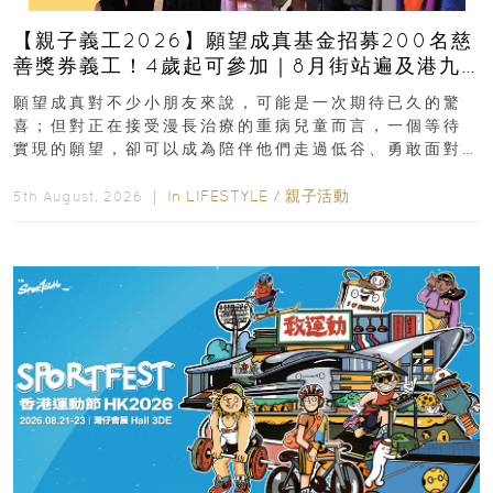
【親子義工2026】願望成真基金招募200名慈
善獎券義工！4歲起可參加｜8月街站遍及港九
新界
願望成真對不少小朋友來說，可能是一次期待已久的驚
喜；但對正在接受漫長治療的重病兒童而言，一個等待
實現的願望，卻可以成為陪伴他們走過低谷、勇敢面對
逆境的重要力量。▲ 願...
In
LIFESTYLE
/
親子活動
5th August, 2026 ｜