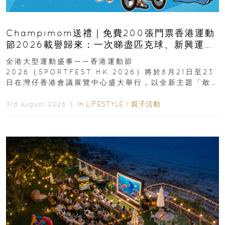
Champimom送禮｜免費200張門票香港運動
節2026載譽歸來：一次睇盡匹克球、新興運
動、街舞比賽＋逾百運動品牌展覽
全港大型運動盛事——香港運動節
2026（SPORTFEST HK 2026）將於8月21日至23
日在灣仔香港會議展覽中心盛大舉行，以全新主題「敢
運動大排檔」登場，集合...
In
LIFESTYLE
/
親子活動
3rd August, 2026 ｜