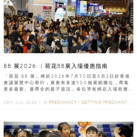
BB 展2026 ︳荷花BB展入場優惠指南
「荷花 BB 展」將於2026年7月30日至8月2日於香港
會議展覽中心舉行，展會有多達500個展銷攤位，齊集
更多最新、最齊全的親子資訊，各位準爸媽在入場前應
先閱讀購物指南...
In
PREGNANCY
/
GETTING PREGNANT
/
P
28th July, 2026 ｜