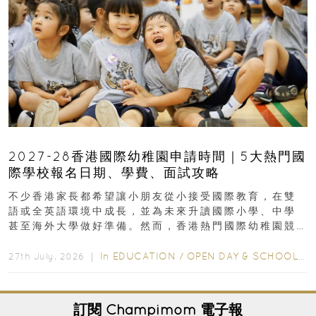
2027-28香港國際幼稚園申請時間｜5大熱門國
際學校報名日期、學費、面試攻略
不少香港家長都希望讓小朋友從小接受國際教育，在雙
語或全英語環境中成長，並為未來升讀國際小學、中學
甚至海外大學做好準備。然而，香港熱門國際幼稚園競
爭激烈，大部分學校會於入學前約一年開始接受申請...
In
EDUCATION
/
OPEN DAY & SCHOOL EVENTS
27th July, 2026 ｜
訂閱
Champimom
電子報