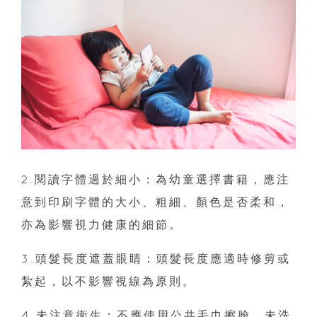
2.閱讀字體過於細小：為幼童選擇書籍，應注
意到印刷字體的大小、粗細、顏色是否柔和，
亦為影響視力健康的細節。
3.頭髮長度遮蓋眼睛：頭髮長度應適時修剪或
紮起，以不影響視線為原則。
4.未注意衛生：不應使用公共毛巾擦臉、未洗