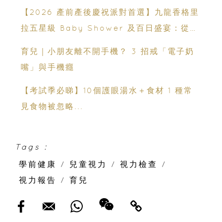
【2026 產前產後慶祝派對首選】九龍香格里
拉五星級 Baby Shower 及百日盛宴：從米
芝蓮美饌到 壯麗維港海景
育兒｜小朋友離不開手機？ 3 招戒「電子奶
嘴」與手機癮
【考試季必睇】10個護眼湯水＋食材 1 種常
見食物被忽略...
Tags :
學前健康
/
兒童視力
/
視力檢查
/
視力報告
/
育兒