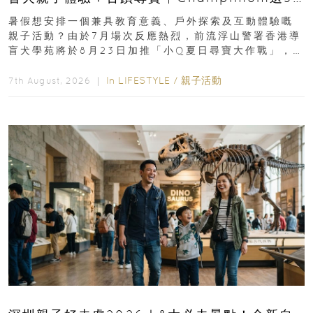
組免費名額
暑假想安排一個兼具教育意義、戶外探索及互動體驗嘅
親子活動？由於7月場次反應熱烈，前流浮山警署香港導
盲犬學苑將於8月23日加推「小Q夏日尋寶大作戰」，家
長與小朋友可以走進前流浮山警署...
In
LIFESTYLE
/
親子活動
7th August, 2026 ｜