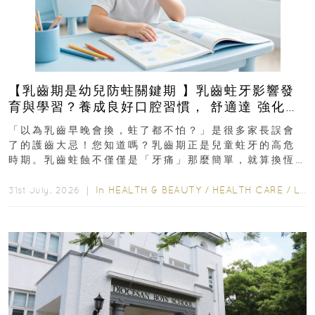
【乳齒期是幼兒防蛀關鍵期 】乳齒蛀牙影響發
育與學習？養成良好口腔習慣， 舒適達 強化琺
瑯質 兒童牙膏防護指南
「以為乳齒早晚會換，蛀了都不怕？」是很多家長誤會
了的護齒大忌！您知道嗎？乳齒期正是兒童蛀牙的高危
時期。乳齒蛀蝕不僅僅是「牙痛」那麼簡單，就算換恆
齒也有影響！後果將如骨牌效應般...
In
HEALTH & BEAUTY
/
HEALTH CARE
/
LIFESTYLE
31st July, 2026 ｜