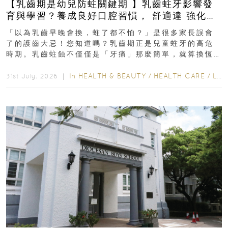
【乳齒期是幼兒防蛀關鍵期 】乳齒蛀牙影響發
育與學習？養成良好口腔習慣， 舒適達 強化琺
瑯質 兒童牙膏防護指南
「以為乳齒早晚會換，蛀了都不怕？」是很多家長誤會
了的護齒大忌！您知道嗎？乳齒期正是兒童蛀牙的高危
時期。乳齒蛀蝕不僅僅是「牙痛」那麼簡單，就算換恆
齒也有影響！後果將如骨牌效應般...
In
HEALTH & BEAUTY
/
HEALTH CARE
/
LIFESTYLE
31st July, 2026 ｜