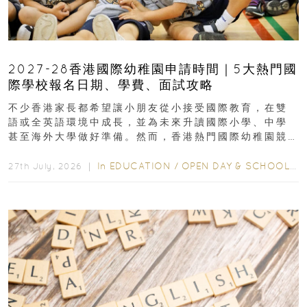
2027-28香港國際幼稚園申請時間｜5大熱門國
際學校報名日期、學費、面試攻略
不少香港家長都希望讓小朋友從小接受國際教育，在雙
語或全英語環境中成長，並為未來升讀國際小學、中學
甚至海外大學做好準備。然而，香港熱門國際幼稚園競
爭激烈，大部分學校會於入學前約一年開始接受申請...
In
EDUCATION
/
OPEN DAY & SCHOOL EVENTS
27th July, 2026 ｜