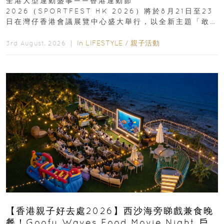
全港大型運動盛事——香港運動節
2026（SPORTFEST HK 2026）將於8月21日至23
日在灣仔香港會議展覽中心盛大舉行，以全新主題「敢
運動大排檔」登場，集合...
In
LIFESTYLE
/
親子活動
3rd August, 2026 ｜
【香港親子好去處2026】西沙海旁睇戲兼食晚
餐！Goofy Waves Food Movie Night 戶