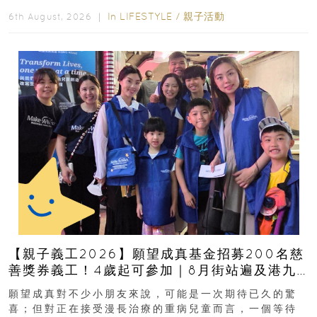
好去處！暑假唔想再行商場...
In
LIFESTYLE
/
親子活動
6th August, 2026 ｜
【親子義工2026】願望成真基金招募200名慈
善獎券義工！4歲起可參加｜8月街站遍及港九
新界
願望成真對不少小朋友來說，可能是一次期待已久的驚
喜；但對正在接受漫長治療的重病兒童而言，一個等待