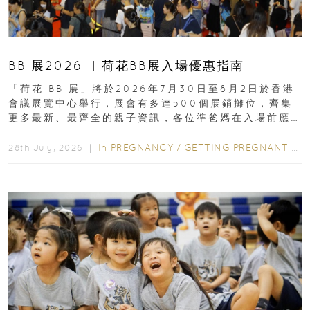
BB 展2026 ︳荷花BB展入場優惠指南
「荷花 BB 展」將於2026年7月30日至8月2日於香港
會議展覽中心舉行，展會有多達500個展銷攤位，齊集
更多最新、最齊全的親子資訊，各位準爸媽在入場前應
先閱讀購物指南...
In
PREGNANCY
/
GETTING PREGNANT
/
P
28th July, 2026 ｜