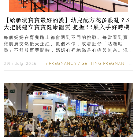
【給敏弱寶寶最好的愛】幼兒配方花多眼亂？3
大把關建立寶寶健康體質 把握BB展入手好時機
每個媽媽在育兒路上都會遇到不同的挑戰。每當看到寶
寶肌膚突然後天泛紅、抓個不停，或者肚仔「咕嚕咕
嚕」不舒服而哭鬧時，媽媽心裡總滿是心痛與無奈。混
合餵養揀奶粉？選擇幼兒配...
In
PREGNANCY
/
GETTING PREGNANT
/
P
29th July, 2026 ｜