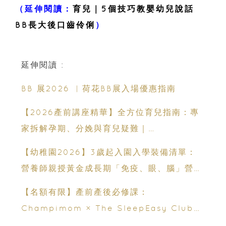
（延伸閱讀：
育兒｜5個技巧教嬰幼兒說話
BB長大後口齒伶俐
）
延伸閱讀 :
BB 展2026 ︳荷花BB展入場優惠指南
【2026產前講座精華】全方位育兒指南：專
家拆解孕期、分娩與育兒疑難｜
Champimom
【幼稚園2026】3歲起入園入學裝備清單：
營養師親授黃金成長期「免疫、眼、腦」營養
策略
【名額有限】產前產後必修課：
Champimom × The SleepEasy Club
嬰幼兒睡眠網上交流會（費用全免）