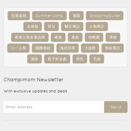
兒童桌球
SummerCamp
加固
ShoppingGuide
走佬袋
育兒
醫生專訪
人物專訪
香港父母首選品牌
產後
產前
幼稚園
孕婦
小一入學
國際學校
海外升學
IB放榜
學校專訪
濕疹
親子好去處
母乳
毛孩
Champimom
Newsletter
With exclusive updates and deals
Send