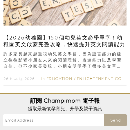
【2026幼稚園】150個幼兒英文必學單字！幼
稚園英文啟蒙完整攻略，快速提升英文閱讀能力
許多家長越來越重視幼兒英文學習，因為語言能力的建
立往往影響小朋友未來的閱讀理解、表達能力以及學習
自信。但不少家長發現，小朋友明明學了很多英文單
字，真正開始閱讀英文故事書時，仍然容易卡住...
In
EDUCATION
/
ENLIGHTENMENT CORNER
26th July, 2026 ｜
訂閱
Champimom
電子報
獲取最新懷孕育兒、升學及親子資訊
Send