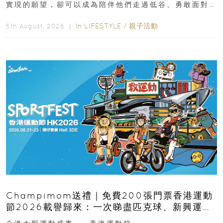
實現的願望，卻可以成為陪伴他們走過低谷、勇敢面對
逆境的重要力量。▲ 願...
In
LIFESTYLE
/
親子活動
5th August, 2026 ｜
Champimom送禮｜免費200張門票香港運動
節2026載譽歸來：一次睇盡匹克球、新興運
動、街舞比賽＋逾百運動品牌展覽