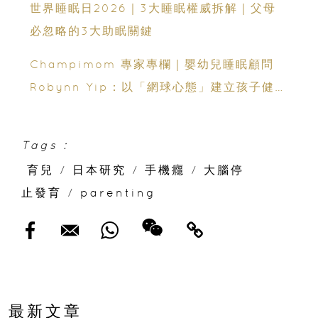
世界睡眠日2026｜3大睡眠權威拆解｜父母
必忽略的3大助眠關鍵
Champimom 專家專欄｜嬰幼兒睡眠顧問
Robynn Yip：以「網球心態」建立孩子健康
睡眠
Tags :
育兒
/
日本研究
/
手機癮
/
大腦停
止發育
/
parenting
最新文章