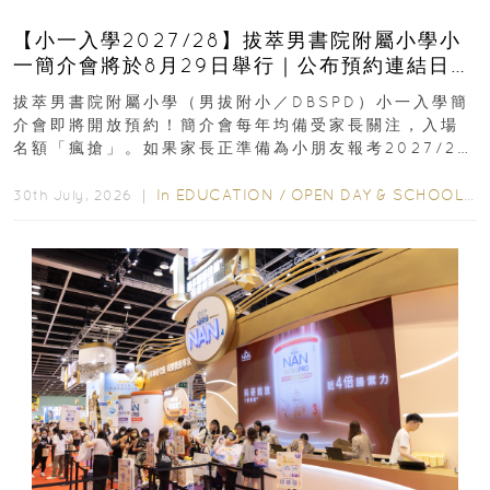
【小一入學2027/28】拔萃男書院附屬小學小
一簡介會將於8月29日舉行｜公布預約連結日期
｜更設有網上重溫
拔萃男書院附屬小學（男拔附小／DBSPD）小一入學簡
介會即將開放預約！簡介會每年均備受家長關注，入場
名額「瘋搶」。如果家長正準備為小朋友報考2027/28
學年小一，想...
In
EDUCATION
/
OPEN DAY & SCHOOL EVENTS
30th July, 2026 ｜