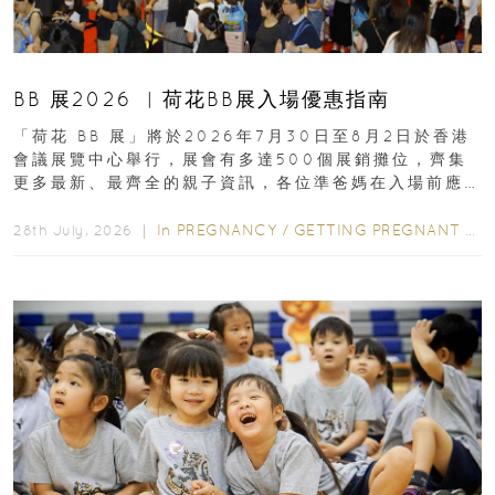
BB 展2026 ︳荷花BB展入場優惠指南
「荷花 BB 展」將於2026年7月30日至8月2日於香港
會議展覽中心舉行，展會有多達500個展銷攤位，齊集
更多最新、最齊全的親子資訊，各位準爸媽在入場前應
先閱讀購物指南...
In
PREGNANCY
/
GETTING PREGNANT
/
P
28th July, 2026 ｜