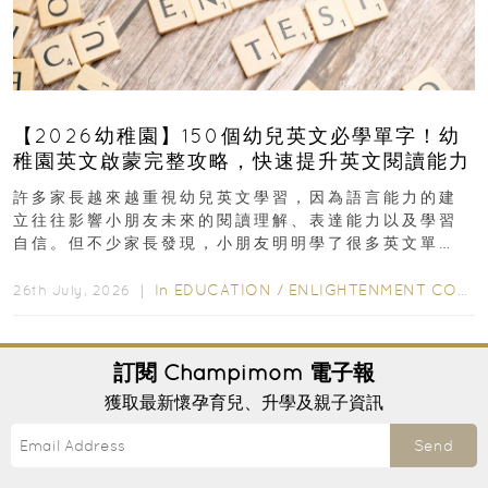
【2026幼稚園】150個幼兒英文必學單字！幼
稚園英文啟蒙完整攻略，快速提升英文閱讀能力
許多家長越來越重視幼兒英文學習，因為語言能力的建
立往往影響小朋友未來的閱讀理解、表達能力以及學習
自信。但不少家長發現，小朋友明明學了很多英文單
字，真正開始閱讀英文故事書時，仍然容易卡住...
In
EDUCATION
/
ENLIGHTENMENT CORNER
26th July, 2026 ｜
訂閱
Champimom
電子報
獲取最新懷孕育兒、升學及親子資訊
Send