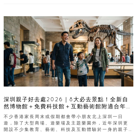
深圳親子好去處2026｜8大必去景點！全新自
然博物館＋免費科技館＋互動藝術館附適合年
齡、交通、門票、開放時間
不少香港家長周末或假期都會帶小朋友北上深圳一日
遊，除了大型商場、遊樂場及主題樂園外，近年深圳更
開設不少集教育、藝術、科技及互動體驗於一身的親子
好去處！暑假唔想再行商場...