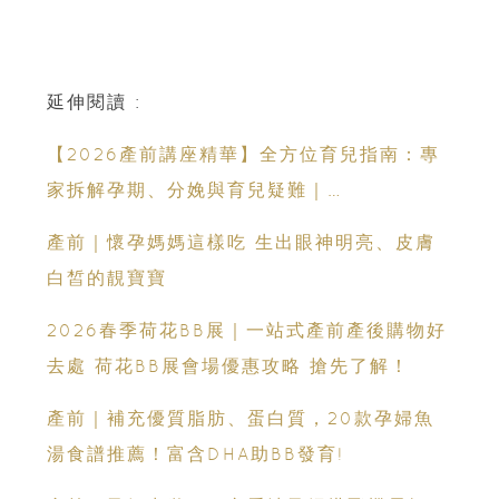
延伸閱讀 :
【2026產前講座精華】全方位育兒指南：專
家拆解孕期、分娩與育兒疑難｜
Champimom
產前｜懷孕媽媽這樣吃 生出眼神明亮、皮膚
白皙的靚寶寶
2026春季荷花BB展｜一站式產前產後購物好
去處 荷花BB展會場優惠攻略 搶先了解！
產前｜補充優質脂肪、蛋白質，20款孕婦魚
湯食譜推薦！富含DHA助BB發育!