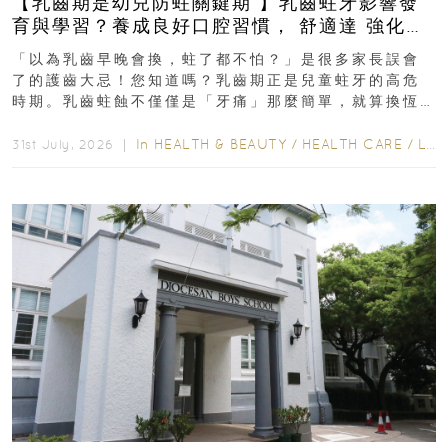
【乳齒期是幼兒防蛀關鍵期 】乳齒蛀牙影響發
育與學習？養成良好口腔習慣， 舒適達 強化琺
瑯質 兒童牙膏防護指南
「以為乳齒早晚會換，蛀了都不怕？」是很多家長誤會
了的護齒大忌！您知道嗎？乳齒期正是兒童蛀牙的高危
時期。乳齒蛀蝕不僅僅是「牙痛」那麼簡單，就算換恆
齒也有影響！後果將如骨牌效應般...
In
HEALTH & BEAUTY
/
HEALTH CARE
/
LIFESTYLE
31st July, 2026 ｜