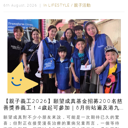
In
LIFESTYLE
/
親子活動
6th August, 2026 ｜
【親子義工2026】願望成真基金招募200名慈
善獎券義工！4歲起可參加｜8月街站遍及港九
新界
願望成真對不少小朋友來說，可能是一次期待已久的驚
喜；但對正在接受漫長治療的重病兒童而言，一個等待