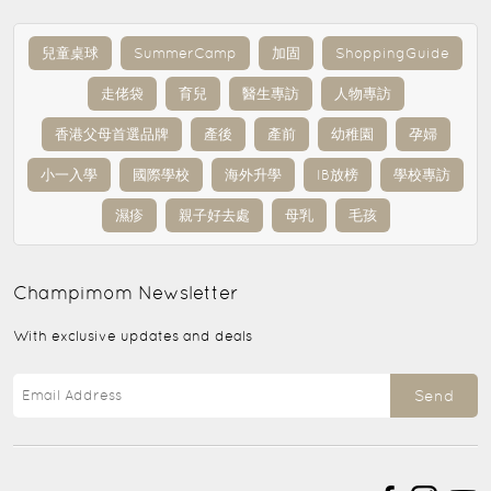
兒童桌球
SummerCamp
加固
ShoppingGuide
走佬袋
育兒
醫生專訪
人物專訪
香港父母首選品牌
產後
產前
幼稚園
孕婦
小一入學
國際學校
海外升學
IB放榜
學校專訪
濕疹
親子好去處
母乳
毛孩
Champimom
Newsletter
With exclusive updates and deals
Send