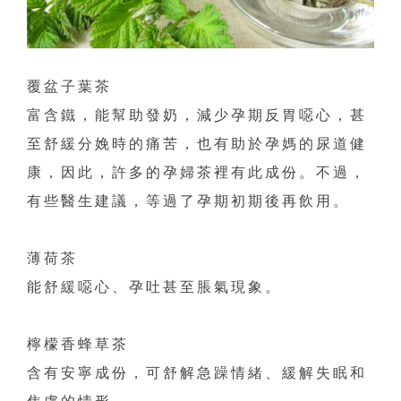
覆盆子葉茶
富含鐵，能幫助發奶，減少孕期反胃噁心，甚
至舒緩分娩時的痛苦，也有助於孕媽的尿道健
康，因此，許多的孕婦茶裡有此成份。不過，
有些醫生建議，等過了孕期初期後再飲用。
薄荷茶
能舒緩噁心、孕吐甚至脹氣現象。
檸檬香蜂草茶
含有安寧成份，可舒解急躁情緒、緩解失眠和
焦慮的情形。