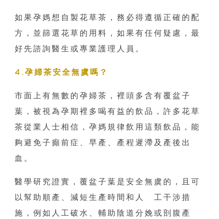
如果孕媽想自製花草茶，務必得遵循正確的配
方，並篩選花草的用料，如果有任何疑慮，最
好先諮詢醫生或專業護理人員。
4.孕婦茶安全無虞嗎？
市面上有無數的孕婦茶，裡頭多含有覆盆子
葉，被視為孕期裡多喝有益的飲品，許多花草
茶從業人士相信，孕媽規律飲用這類飲品，能
夠避免子癲前症、早產、產程遲滯及產後出
血。
醫學研究證實，覆盆子葉是安全無虞的，且可
以幫助順產、減短生產時間和人 工干涉措
施，例如人工破水、輔助陰道分娩或剖腹產