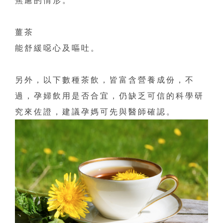
薑茶
能舒緩噁心及嘔吐。
另外，以下數種茶飲，皆富含營養成份，不
過，孕婦飲用是否合宜，仍缺乏可信的科學研
究來佐證，建議孕媽可先與醫師確認。