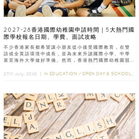
2027-28香港國際幼稚園申請時間｜5大熱門國
際學校報名日期、學費、面試攻略
不少香港家長都希望讓小朋友從小接受國際教育，在雙
語或全英語環境中成長，並為未來升讀國際小學、中學
甚至海外大學做好準備。然而，香港熱門國際幼稚園競
爭激烈，大部分學校會於入學前約一年開始接受申請...
In
EDUCATION
/
OPEN DAY & SCHOOL EVENTS
27th July, 2026 ｜