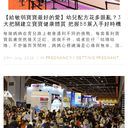
【給敏弱寶寶最好的愛】幼兒配方花多眼亂？3
大把關建立寶寶健康體質 把握BB展入手好時機
每個媽媽在育兒路上都會遇到不同的挑戰。每當看到寶
寶肌膚突然後天泛紅、抓個不停，或者肚仔「咕嚕咕
嚕」不舒服而哭鬧時，媽媽心裡總滿是心痛與無奈。混
合餵養揀奶粉？選擇幼兒配...
In
PREGNANCY
/
GETTING PREGNANT
/
P
29th July, 2026 ｜