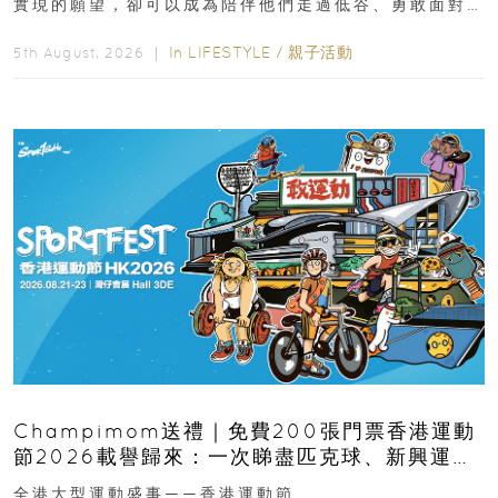
實現的願望，卻可以成為陪伴他們走過低谷、勇敢面對
逆境的重要力量。▲ 願...
In
LIFESTYLE
/
親子活動
5th August, 2026 ｜
Champimom送禮｜免費200張門票香港運動
節2026載譽歸來：一次睇盡匹克球、新興運
動、街舞比賽＋逾百運動品牌展覽
全港大型運動盛事——香港運動節