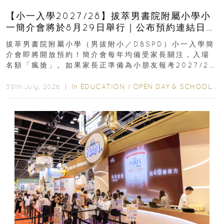
【小一入學2027/28】拔萃男書院附屬小學小
一簡介會將於8月29日舉行｜公布預約連結日期
｜更設有網上重溫
拔萃男書院附屬小學（男拔附小／DBSPD）小一入學簡
介會即將開放預約！簡介會每年均備受家長關注，入場
名額「瘋搶」。如果家長正準備為小朋友報考2027/28
學年小一，想...
In
EDUCATION
/
OPEN DAY & SCHOOL EVENTS
30th July, 2026 ｜