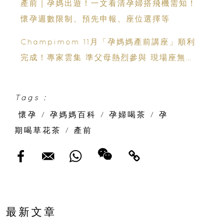
產前｜孕媽出遊！一文看清孕婦搭飛機需知！
懷孕週數限制、預先申報、座位選擇等
Champimom 11月「孕媽媽產前講座」順利
完成！專家雲集 準父母熱烈參與 現場座無虛
席
Tags :
懷孕
/
孕媽媽百科
/
孕婦喝茶
/
孕
期喝草花茶
/
產前
最新文章