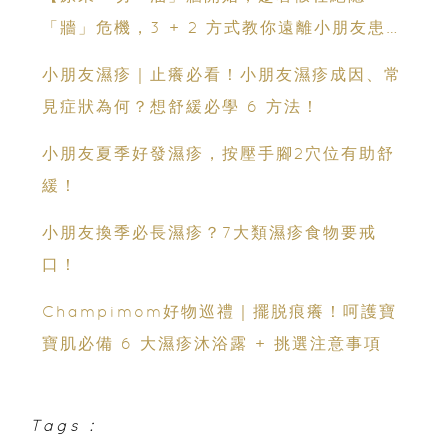
「牆」危機，3 + 2 方式教你遠離小朋友患病
隱憂】
小朋友濕疹｜止癢必看！小朋友濕疹成因、常
見症狀為何？想舒緩必學 6 方法！
小朋友夏季好發濕疹，按壓手腳2穴位有助舒
緩！
小朋友換季必長濕疹？7大類濕疹食物要戒
口！
Champimom好物巡禮｜擺脱痕癢！呵護寶
寶肌必備 6 大濕疹沐浴露 + 挑選注意事項
Tags :