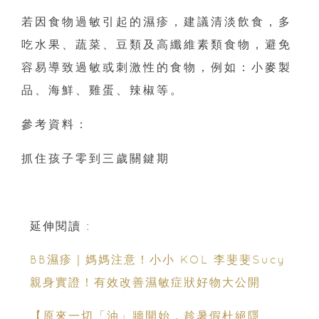
若因食物過敏引起的濕疹，建議清淡飲食，多
吃水果、蔬菜、豆類及高纖維素類食物，避免
容易導致過敏或刺激性的食物，例如：小麥製
品、海鮮、雞蛋、辣椒等。
參考資料：
抓住孩子零到三歲關鍵期
延伸閱讀 :
BB濕疹｜媽媽注意！小小 KOL 李斐斐Sucy
親身實證！有效改善濕敏症狀好物大公開
【原來一切「油」牆開始，趁暑假杜絕隱