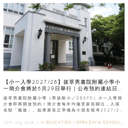
【小一入學2027/28】拔萃男書院附屬小學小
一簡介會將於8月29日舉行｜公布預約連結日期
｜更設有網上重溫
拔萃男書院附屬小學（男拔附小／DBSPD）小一入學簡
介會即將開放預約！簡介會每年均備受家長關注，入場
名額「瘋搶」。如果家長正準備為小朋友報考2027/28
學年小一，想...
In
EDUCATION
/
OPEN DAY & SCHOOL EVENTS
30th July, 2026 ｜