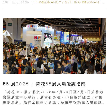
In
PREGNANCY
/
GETTING PREGNANT
/
P
29th July, 2026 ｜
BB 展2026 ︳荷花BB展入場優惠指南
「荷花 BB 展」將於2026年7月30日至8月2日於香港
會議展覽中心舉行，展會有多達500個展銷攤位，齊集
更多最新、最齊全的親子資訊，各位準爸媽在入場前應
先閱讀購物指南...