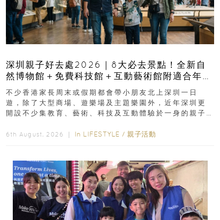
深圳親子好去處2026｜8大必去景點！全新自
然博物館＋免費科技館＋互動藝術館附適合年
齡、交通、門票、開放時間
不少香港家長周末或假期都會帶小朋友北上深圳一日
遊，除了大型商場、遊樂場及主題樂園外，近年深圳更
開設不少集教育、藝術、科技及互動體驗於一身的親子
好去處！暑假唔想再行商場...
In
LIFESTYLE
/
親子活動
6th August, 2026 ｜