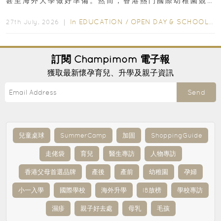
甚至海外大學做好準備。然而，香港熱門國際幼稚園競
爭激烈，大部分學校會於入學前約一年開始接受申請...
In
EDUCATION
/
OPEN DAY & SCHOOL EVENTS
27th July, 2026 ｜
訂閱
Champimom
電子報
獲取最新懷孕育兒、升學及親子資訊
Send
兒童桌球
SummerCamp
加固
ShoppingGuide
走佬袋
育兒
醫生專訪
人物專訪
香港父母首選品牌
產後
產前
幼稚園
孕婦
小一入學
國際學校
海外升學
IB放榜
學校專訪
濕疹
親子好去處
母乳
毛孩