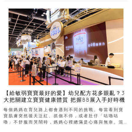
【給敏弱寶寶最好的愛】幼兒配方花多眼亂？3
大把關建立寶寶健康體質 把握BB展入手好時機
每個媽媽在育兒路上都會遇到不同的挑戰。每當看到寶
寶肌膚突然後天泛紅、抓個不停，或者肚仔「咕嚕咕
嚕」不舒服而哭鬧時，媽媽心裡總滿是心痛與無奈。混
合餵養揀奶粉？選擇幼兒配...