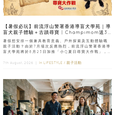
【暑假必玩】前流浮山警署香港導盲犬學苑｜導
盲犬親子體驗＋古蹟尋寶 | Champimom送3
組免費名額
暑假想安排一個兼具教育意義、戶外探索及互動體驗嘅
親子活動？由於7月場次反應熱烈，前流浮山警署香港導
盲犬學苑將於8月23日加推「小Q夏日尋寶大作戰」，家
長與小朋友可以走進前流浮山警署...
In
LIFESTYLE
/
親子活動
7th August, 2026 ｜