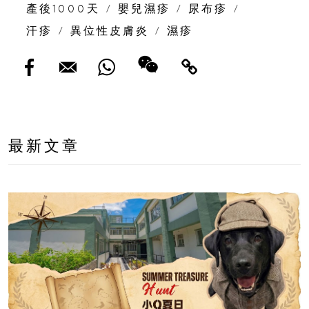
產後1000天
/
嬰兒濕疹
/
尿布疹
/
汗疹
/
異位性皮膚炎
/
濕疹
最新文章