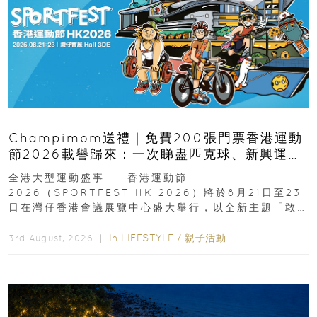
Champimom送禮｜免費200張門票香港運動
節2026載譽歸來：一次睇盡匹克球、新興運
動、街舞比賽＋逾百運動品牌展覽
全港大型運動盛事——香港運動節
2026（SPORTFEST HK 2026）將於8月21日至23
日在灣仔香港會議展覽中心盛大舉行，以全新主題「敢
運動大排檔」登場，集合...
In
LIFESTYLE
/
親子活動
3rd August, 2026 ｜