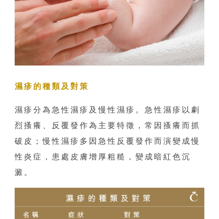
濕疹的種類及對策
濕疹分為急性濕疹及慢性濕疹。急性濕疹以劇
烈搔癢、反覆發作為主要特徵，常因搔癢而抓
破皮；慢性濕疹多因急性反覆發作而演變成慢
性炎症，患處皮膚增厚粗糙，變成暗紅色沉
澱。