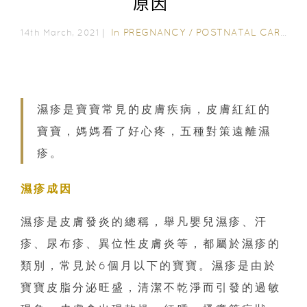
原因
In
PREGNANCY
/
POSTNATAL CARE
/
0
14th March, 2021｜
濕疹是寶寶常見的皮膚疾病，皮膚紅紅的
寶寶，媽媽看了好心疼，五種對策遠離濕
疹。
濕疹成因
濕疹是皮膚發炎的總稱，舉凡嬰兒濕疹、汗
疹、尿布疹、異位性皮膚炎等，都屬於濕疹的
類別，常見於6個月以下的寶寶。濕疹是由於
寶寶皮脂分泌旺盛，清潔不乾淨而引發的過敏