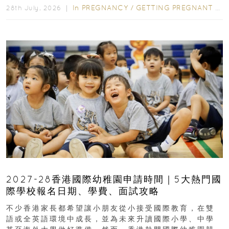
In
PREGNANCY
/
GETTING PREGNANT
/
P
28th July, 2026 ｜
2027-28香港國際幼稚園申請時間｜5大熱門國
際學校報名日期、學費、面試攻略
不少香港家長都希望讓小朋友從小接受國際教育，在雙
語或全英語環境中成長，並為未來升讀國際小學、中學