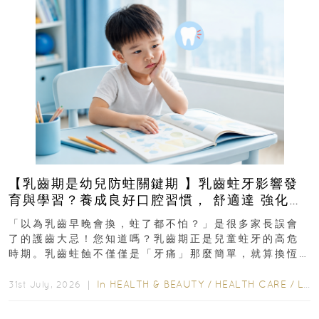
【乳齒期是幼兒防蛀關鍵期 】乳齒蛀牙影響發
育與學習？養成良好口腔習慣， 舒適達 強化琺
瑯質 兒童牙膏防護指南
「以為乳齒早晚會換，蛀了都不怕？」是很多家長誤會
了的護齒大忌！您知道嗎？乳齒期正是兒童蛀牙的高危
時期。乳齒蛀蝕不僅僅是「牙痛」那麼簡單，就算換恆
齒也有影響！後果將如骨牌效應般...
In
HEALTH & BEAUTY
/
HEALTH CARE
/
LIFESTYLE
31st July, 2026 ｜