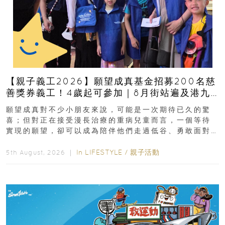
【親子義工2026】願望成真基金招募200名慈
善獎券義工！4歲起可參加｜8月街站遍及港九
新界
願望成真對不少小朋友來說，可能是一次期待已久的驚
喜；但對正在接受漫長治療的重病兒童而言，一個等待
實現的願望，卻可以成為陪伴他們走過低谷、勇敢面對
逆境的重要力量。▲ 願...
In
LIFESTYLE
/
親子活動
5th August, 2026 ｜