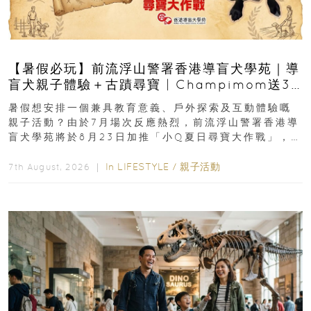
【暑假必玩】前流浮山警署香港導盲犬學苑｜導
盲犬親子體驗＋古蹟尋寶 | Champimom送3
組免費名額
暑假想安排一個兼具教育意義、戶外探索及互動體驗嘅
親子活動？由於7月場次反應熱烈，前流浮山警署香港導
盲犬學苑將於8月23日加推「小Q夏日尋寶大作戰」，家
長與小朋友可以走進前流浮山警署...
In
LIFESTYLE
/
親子活動
7th August, 2026 ｜