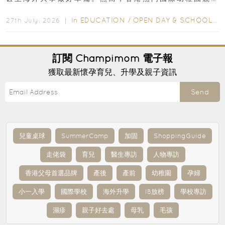
爭激烈，大部分學校會於入學前約一年開始接受申請...
In
EDUCATION
/
OPEN DAY & SCHOOL EVENTS
27th July, 2026 ｜
訂閱
Champimom
電子報
獲取最新懷孕育兒、升學及親子資訊
Send
兒童桌球
SummerCamp
加固
ShoppingGuide
走佬袋
育兒
醫生專訪
人物專訪
香港父母首選品牌
產後
產前
幼稚園
孕婦
小一入學
國際學校
海外升學
IB放榜
學校專訪
濕疹
親子好去處
母乳
毛孩