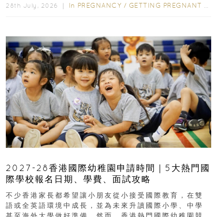
In
PREGNANCY
/
GETTING PREGNANT
/
P
28th July, 2026 ｜
2027-28香港國際幼稚園申請時間｜5大熱門國
際學校報名日期、學費、面試攻略
不少香港家長都希望讓小朋友從小接受國際教育，在雙
語或全英語環境中成長，並為未來升讀國際小學、中學
甚至海外大學做好準備。然而，香港熱門國際幼稚園競