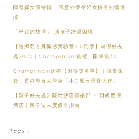
國際婦女節特輯 | 讓意外懷孕婦女擁有知情選
擇
「母親的抉擇」 助孩子跨過困境
【送挪亞方舟職感實驗室2.0門票】暑假好去
處2026｜Champimom送禮｜限量送30套
親子門票連遊戲代幣 （總值HK$10,680）
Champimom送禮【附得獎名單】｜限量免
體驗六大職業角色 玩轉暑假！
費｜香港導盲犬學苑「小Q夏日尋寶大作
戰」：親子活動＋導盲犬工作示範＋古蹟尋寶
【親子好去處】隱世沙灘俱樂部 × 頂級度假
酒店｜親子週末度假全指南
Tags :