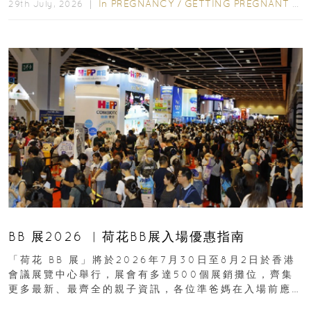
In
PREGNANCY
/
GETTING PREGNANT
/
P
29th July, 2026 ｜
BB 展2026 ︳荷花BB展入場優惠指南
「荷花 BB 展」將於2026年7月30日至8月2日於香港
會議展覽中心舉行，展會有多達500個展銷攤位，齊集
更多最新、最齊全的親子資訊，各位準爸媽在入場前應
先閱讀購物指南...