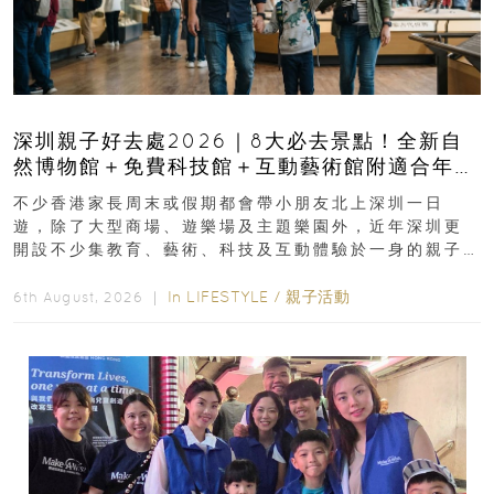
深圳親子好去處2026｜8大必去景點！全新自
然博物館＋免費科技館＋互動藝術館附適合年
齡、交通、門票、開放時間
不少香港家長周末或假期都會帶小朋友北上深圳一日
遊，除了大型商場、遊樂場及主題樂園外，近年深圳更
開設不少集教育、藝術、科技及互動體驗於一身的親子
好去處！暑假唔想再行商場...
In
LIFESTYLE
/
親子活動
6th August, 2026 ｜