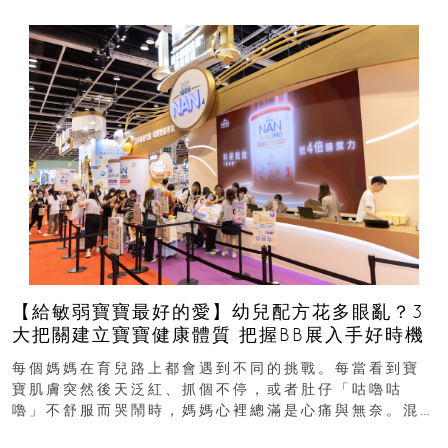
【給敏弱寶寶最好的愛】幼兒配方花多眼亂？3
大把關建立寶寶健康體質 把握BB展入手好時機
每個媽媽在育兒路上都會遇到不同的挑戰。每當看到寶
寶肌膚突然後天泛紅、抓個不停，或者肚仔「咕嚕咕
嚕」不舒服而哭鬧時，媽媽心裡總滿是心痛與無奈。混
合餵養揀奶粉？選擇幼兒配...