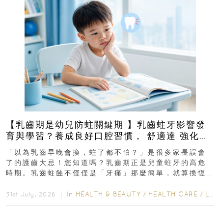
【乳齒期是幼兒防蛀關鍵期 】乳齒蛀牙影響發
育與學習？養成良好口腔習慣， 舒適達 強化琺
瑯質 兒童牙膏防護指南
「以為乳齒早晚會換，蛀了都不怕？」是很多家長誤會
了的護齒大忌！您知道嗎？乳齒期正是兒童蛀牙的高危
時期。乳齒蛀蝕不僅僅是「牙痛」那麼簡單，就算換恆
齒也有影響！後果將如骨牌效應般...
In
HEALTH & BEAUTY
/
HEALTH CARE
/
LIFESTYLE
31st July, 2026 ｜