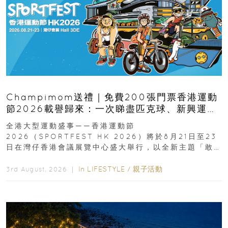
Champimom送禮｜免費200張門票香港運動
節2026載譽歸來：一次睇盡匹克球、新興運
動、街舞比賽＋逾百運動品牌展覽
全港大型運動盛事——香港運動節
2026（SPORTFEST HK 2026）將於8月21日至23
日在灣仔香港會議展覽中心盛大舉行，以全新主題「敢
運動大排檔」登場，集合...
In
LIFESTYLE
/
親子活動
3rd August, 2026 ｜