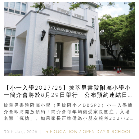
【小一入學2027/28】拔萃男書院附屬小學小
一簡介會將於8月29日舉行｜公布預約連結日期
｜更設有網上重溫
拔萃男書院附屬小學（男拔附小／DBSPD）小一入學簡
介會即將開放預約！簡介會每年均備受家長關注，入場
名額「瘋搶」。如果家長正準備為小朋友報考2027/28
學年小一，想...
In
EDUCATION
/
OPEN DAY & SCHOOL EVENTS
30th July, 2026 ｜