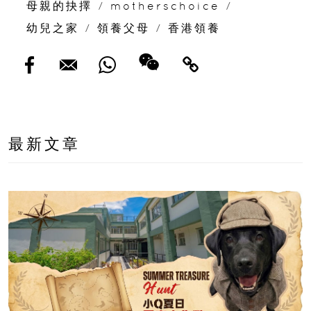
母親的抉擇
/
motherschoice
/
幼兒之家
/
領養父母
/
香港領養
最新文章