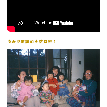
流著淚道謝的應該是誰？